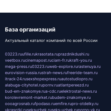
База организаций
Актуальный каталог компаний по всей России
03223.ru
ufille.ru
krasotata.ru
prazdnikdushi.ru
veetbox.ru
cinemapost.ru
ciam-fr.ru
kraft-you.ru
mega-press.ru
03223.ru
web-explore.ru
rastenuya.ru
eurovision-russia.ru
strah-news.ru
freeride-team.ru
itrack-24.ru
sexshopexpress.ru
autostudiopro.ru
alabuga-cityhotel.ru
pornv.ru
atlantpereezd.ru
bud-em-znakomye.ru
a-cdc.ru
elektrostal-news.ru
korolevremont-market.ru
budem-znakomye.ru
oooagrosnab.ru
fpodaso.ru
emfire.ru
pro-otdelky.ru
ukrasotki.ru
seksuzbek.ru
seks-uzbek.ru
porno-vk.ru