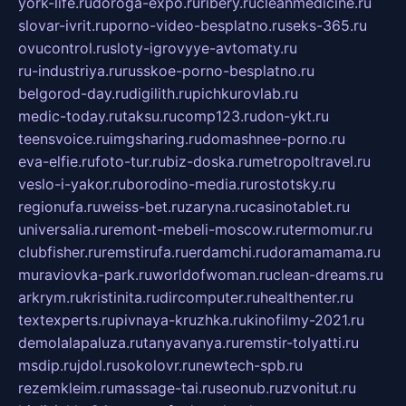
york-life.ru
doroga-expo.ru
ribery.ru
cleanmedicine.ru
slovar-ivrit.ru
porno-video-besplatno.ru
seks-365.ru
ovucontrol.ru
sloty-igrovyye-avtomaty.ru
ru-industriya.ru
russkoe-porno-besplatno.ru
belgorod-day.ru
digilith.ru
pichkurovlab.ru
medic-today.ru
taksu.ru
comp123.ru
don-ykt.ru
teensvoice.ru
imgsharing.ru
domashnee-porno.ru
eva-elfie.ru
foto-tur.ru
biz-doska.ru
metropoltravel.ru
veslo-i-yakor.ru
borodino-media.ru
rostotsky.ru
regionufa.ru
weiss-bet.ru
zaryna.ru
casinotablet.ru
universalia.ru
remont-mebeli-moscow.ru
termomur.ru
clubfisher.ru
remstirufa.ru
erdamchi.ru
doramamama.ru
muraviovka-park.ru
worldofwoman.ru
clean-dreams.ru
arkrym.ru
kristinita.ru
dircomputer.ru
healthenter.ru
textexperts.ru
pivnaya-kruzhka.ru
kinofilmy-2021.ru
demolalapaluza.ru
tanyavanya.ru
remstir-tolyatti.ru
msdip.ru
jdol.ru
sokolovr.ru
newtech-spb.ru
rezemkleim.ru
massage-tai.ru
seonub.ru
zvonitut.ru