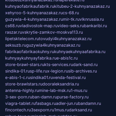
kuhnyaofabrikaufabrik.ru
kitubeu-2-kuhnyanazakaz.ru
xehyroo-5-kuhnyanazakaz.ru
cs-68.ru
guzywia-4-kuhnyanazakaz.ru
mir-tk.ru
vlknrussia.ru
cs68.ru
vladivostok-map.ru
video-seks.ru
bankaribi.ru
raszar.ru
vskrytie-zamkov-moskva113.ru
lipetsktelecom.ru
tovudyi4kuhnyanazakaz.ru
seksuzb.ru
guzywia4kuhnyanazakaz.ru
fabrikaofabrikaokuhny.ru
kuhnyaekuhnyaafabrika.ru
kuhnyaykuhnyayfabrika.ru
e-abis1c.ru
store-brawl-stars.ru
kts-services.ru
dark-sand.ru
sindika-01.ru
sp-life.ru
x-legion.ru
sib-archives.ru
e-abis-1-c.ru
sindika01.ru
venda-festival.ru
store-brawlstars.ru
dooraleksandria.ru
antenna-highly.ru
mine-lab-msk.ru
1-mus.ru
3-sex-porn.ru
ban-damn.ru
purse-factory.ru
viagra-tablet.ru
fasbags.ru
adler-jun.ru
bandamn.ru
fincontech.ru
3sexporn.ru
1mus.ru
darksand.ru