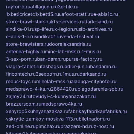
raytor-d.ru
atillagunn.ru
3d-file.ru
1xbeticricetc1xbetti5.ru
uafoot-statti.ru
e-abis1c.ru
store-brawl-stars.ru
kts-services.ru
dark-sand.ru
sindika-01.ru
sp-life.ru
x-legion.ru
sib-archives.ru
e-abis-1-c.ru
sindika01.ru
venda-festival.ru
store-brawlstars.ru
dooraleksandria.ru
antenna-highly.ru
mine-lab-msk.ru
1-mus.ru
3-sex-porn.ru
ban-damn.ru
purse-factory.ru
viagra-tablet.ru
fasbags.ru
adler-jun.ru
bandamn.ru
fincontech.ru
3sexporn.ru
1mus.ru
darksand.ru
rebus-toys.ru
minelab-msk.ru
alabuga-cityhotel.ru
medsprawo-4-ka.ru
2864420.ru
blagodarenie-spb.ru
zajmy24.ru
tovudyi-4-kuhnyanazakaz.ru
brazzerscom.ru
medsprawo4ka.ru
xehyroo5kuhnyanazakaz.ru
fabrikayfabrikaefabrika.ru
vskrytie-zamkov-moskva-113.ru
biletnadom.ru
zed-online.ru
pimchax.ru
brazzers-hd.ru
z-host.ru
kitubeu2kuhnyanazakaz.ru
naperekate.ru