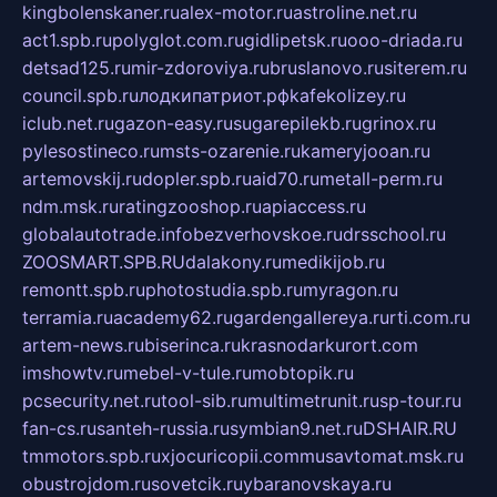
kingbolenskaner.ru
alex-motor.ru
astroline.net.ru
act1.spb.ru
polyglot.com.ru
gidlipetsk.ru
ooo-driada.ru
detsad125.ru
mir-zdoroviya.ru
bruslanovo.ru
siterem.ru
council.spb.ru
лодкипатриот.рф
kafekolizey.ru
iclub.net.ru
gazon-easy.ru
sugarepilekb.ru
grinox.ru
pylesostineco.ru
msts-ozarenie.ru
kameryjooan.ru
artemovskij.ru
dopler.spb.ru
aid70.ru
metall-perm.ru
ndm.msk.ru
ratingzooshop.ru
apiaccess.ru
globalautotrade.info
bezverhovskoe.ru
drsschool.ru
ZOOSMART.SPB.RU
dalakony.ru
medikijob.ru
remontt.spb.ru
photostudia.spb.ru
myragon.ru
terramia.ru
academy62.ru
gardengallereya.ru
rti.com.ru
artem-news.ru
biserinca.ru
krasnodarkurort.com
imshowtv.ru
mebel-v-tule.ru
mobtopik.ru
pcsecurity.net.ru
tool-sib.ru
multimetrunit.ru
sp-tour.ru
fan-cs.ru
santeh-russia.ru
symbian9.net.ru
DSHAIR.RU
tmmotors.spb.ru
xjocuricopii.com
musavtomat.msk.ru
obustrojdom.ru
sovetcik.ru
ybaranovskaya.ru