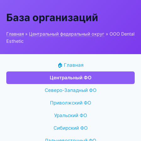
База организаций
Главная
»
Центральный федеральный округ
» ООО Dental
Esthetic
🏠 Главная
Центральный ФО
Северо-Западный ФО
Приволжский ФО
Уральский ФО
Сибирский ФО
Дальневосточный ФО