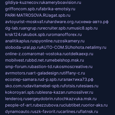
gildiya-kuznecov.ru
kameryboavision.ru
griffoncom.spb.ru
fabrika-emotsiy.ru
PARK-MATROSOVA.RU
agat.spb.ru
avtoyurist-moskva1.ru
hardware.org.ru
схема-авто.рф
dg-lab.ru
angrup.ru
recruiter.spb.ru
music8.spb.ru
krsk124.ru
kubok.spb.ru
romanofforex.ru
analitikaplus.ru
spyonline.ru
zosikamery.ru
sloboda-ural.pp.ru
AUTO-COM.SU
hohota.net
alimy.ru
online-z.com
aromat-vostoka.ru
otdelkaexp.ru
mobilvest.ru
bbd.net.ru
mebelshop.msk.ru
smp-forum.ru
bastion-td.ru
kosmoscreative.ru
avrmotors.ru
art-galadesign.ru
tiffany-c.ru
ecostep-samara.ru
d-p.spb.ru
галактика73.рф
sko.com.ru
davitamebel-spb.ru
fotsis.ru
tesiaes.ru
kokoroyari.spb.ru
blesna-kazan.ru
mossilver.ru
lenderoq.ru
sergeydobrin.ru
tochkazvuka.msk.ru
people-of-art.ru
bezzubova.ru
clubtibet.ru
orior-aks.ru
dynamoauto.ru
szk-favorit.ru
carlines.ru
flatnsk.ru