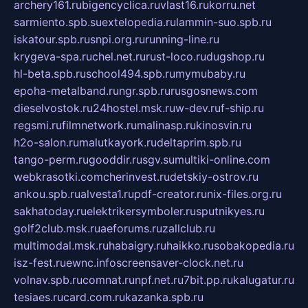
archery161.ru
bigencyclica.ru
vlast16.ru
korru.net
sarmiento.spb.su
extelopedia.ru
lammin-suo.spb.ru
iskatour.spb.ru
snpi.org.ru
running-line.ru
krygeva-spa.ru
chel.net.ru
rust-loco.ru
dugshop.ru
hl-beta.spb.ru
school494.spb.ru
mymubaby.ru
epoha-metalband.ru
ngr.spb.ru
rusgosnews.com
dieselvostok.ru
24hostel.msk.ru
w-dev.ru
f-ship.ru
regsmi.ru
filmnetwork.ru
malinasp.ru
kinosvin.ru
h2o-salon.ru
malutkayork.ru
deltaprim.spb.ru
tango-perm.ru
gooddir.ru
sgv.su
multiki-online.com
webkrasotki.com
cherinvest.ru
detskiy-ostrov.ru
ankou.spb.ru
alvesta1.ru
pdf-creator.ru
nix-files.org.ru
sakhatoday.ru
elektrikersymboler.ru
sputnikyes.ru
golf2club.msk.ru
aeforums.ru
zallclub.ru
multimodal.msk.ru
habaigry.ru
haikko.ru
sobakopedia.ru
isz-fest.ru
ewnc.info
screensaver-clock.net.ru
volnav.spb.ru
comnat.ru
npf.net.ru
7bit.pp.ru
kalugatur.ru
tesiaes.ru
card.com.ru
kazanka.spb.ru