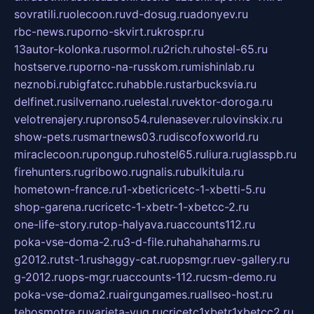
sovratili.ru
olecoon.ru
vd-dosug.ru
adonyev.ru
rbc-news.ru
porno-skvirt.ru
krospr.ru
13autor-kolonka.ru
sormol.ru
2rich.ru
hostel-65.ru
hostserve.ru
porno-na-russkom.ru
mishinlab.ru
neznobi.ru
bigfatcc.ru
habble.ru
starbucksvia.ru
delfinet.ru
silvernano.ru
elestal.ru
vektor-doroga.ru
velotrenajery.ru
pronso54.ru
lenasever.ru
lovinskix.ru
show-pets.ru
smartnews03.ru
discofoxworld.ru
miraclecoon.ru
pongup.ru
hostel65.ru
liura.ru
glasspb.ru
firehunters.ru
gribowo.ru
gnalis.ru
bulkitula.ru
hometown-france.ru
1-xbeticricetc-1-xbetti-5.ru
shop-garena.ru
cricetc-1-xbetr-1-xbetcc-2.ru
one-life-story.ru
top-halyava.ru
accounts112.ru
poka-vse-doma-2.ru
3-d-file.ru
hahahaharms.ru
g2012.ru
tst-1.ru
shaggy-cat.ru
opsmgr.ru
ev-gallery.ru
g-2012.ru
ops-mgr.ru
accounts-112.ru
csm-demo.ru
poka-vse-doma2.ru
airgungames.ru
allseo-host.ru
tehosmotre.ru
varieta-yug.ru
cricetc1xbetr1xbetcc2.ru