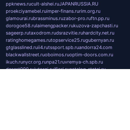
ppknews.ru
cult-alshei.ru
JAPANRUSSIA.RU
proekciyamebel.ru
imper-finans.ru
rim.org.ru
glamourai.ru
brassminus.ru
zabor-pro.ru
ftn.pp.ru
dorogoe58.ru
laimengpacker.ru
kuzova-zapchasti.ru
sageerp.ru
taxodrom.ru
dsrazvitie.ru
hardcity.net.ru
ratinghomegames.ru
topservice25.ru
gubernyan.ru
gtglasslined.ru
ii4.ru
tssport.spb.ru
andorra24.com
blackwallstreet.ru
oboimos.ru
optim-doors.com.ru
ikuch.ru
nycr.org.ru
npa21.ru
vremya-ch.spb.ru
desert000.ru
ivtorgi.ru
ifiori.ru
catalog-statei.ru
dcv.org.ru
spetsmaster174.ru
ipkameryhiseeu.ru
dum26.ru
ruspol.spb.ru
fr-opendp.ru
kam-solnyshko.ru
cheyenne-arapaho.ru
sevzapmetal.spb.ru
ted-lapidus.spb.ru
parasite-eliminator.ru
sigma-complete.ru
modernworld.ru
dama-moda.ru
eholot-group.ru
sk-nvkz.ru
DRONGOLD.RU
democratia2.ru
i-farmer.ru
mass-sport.org
jablonex.spb.ru
bookmess.ru
linkword.ru