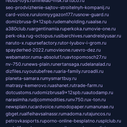
rebus-toys.ru
minelab-msk.ru
rtdco.ru
seo-prodvizhenie-sajtov-stroitelnyh-kompanij.ru
card-voice.ru
rulonnyygazon177.ru
snow-guard.ru
domizbrusa-9x12spb.ru
demaholding.ru
aalse.ru
a380club.ru
argentinamia.ru
perkoka.ru
movie-one.ru
perk-oka.ru
g-octopus.ru
sibarchives.ru
andreislyusar.ru
naruto-x.ru
pursefactory.ru
tor-lyubov-i-grom.ru
spayderhed-2022.ru
movieone.ru
evro-dez.ru
webamator.ru
ma-absolut1.ru
avtopomosch27.ru
nv-750.ru
news-plain.ru
nertansaga.ru
delanalad.ru
dizfiles.ru
youtubefree.ru
aria-family.ru
roadli.ru
planeta-samara.ru
mysmartbuy.ru
matrasy-kemerovo.ru
ashanet.ru
trade-farm.ru
dotcustoms.ru
domizbrusa9x12spb.ru
autodamp.ru
narasimha.ru
djcommodities.ru
nv750.ru
x-ton.ru
newsplain.ru
cardvoice.ru
modopaper.ru
manunae.ru
gbget.ru
alfeihavsalnassr.ru
madoma.ru
tajuncos.ru
petrovkasports.ru
porno-online-besplatno.ru
splclub.ru