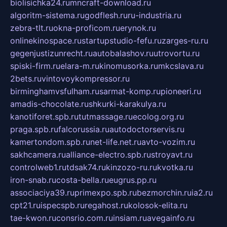
biolisichka24.ru
mncraft-download.ru
algoritm-sistema.ru
godflesh.ru
ru-industria.ru
zebra-tlt.ru
okna-proficom.ru
erynok.ru
onlinekinospace.ru
startupstudio-fefu.ru
zarges-ru.ru
gegenjustizunrecht.ru
autobalashov.ru
utrovortu.ru
spiski-firm.ru
elara-m.ru
kinomusorka.ru
mkcslava.ru
2bets.ru
vintovoykompressor.ru
birminghamvsfulham.ru
sarmat-komp.ru
pioneeri.ru
amadis-chocolate.ru
shkurki-karakulya.ru
kanotiforet.spb.ru
tutmassage.ru
ecolog.org.ru
praga.spb.ru
falcorussia.ru
autodoctorservis.ru
kamertondom.spb.ru
net-life.net.ru
avto-vozim.ru
sakhcamera.ru
alliance-electro.spb.ru
stroyavt.ru
controlweb1.ru
tdsak74.ru
kinzozo-ru.ru
kvotka.ru
iron-snab.ru
costa-bella.ru
eugrus.pp.ru
associaciya39.ru
primexpo.spb.ru
bezmorchin.ru
ia2.ru
cpt21.ru
ispecspb.ru
regahost.ru
kolosok-elita.ru
tae-kwon.ru
consrio.com.ru
insiam.ru
avegainfo.ru