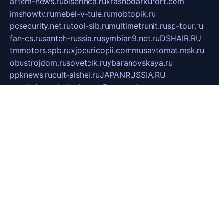
artem-news.ru
biserinca.ru
krasnodarkurort.com
imshowtv.ru
mebel-v-tule.ru
mobtopik.ru
pcsecurity.net.ru
tool-sib.ru
multimetrunit.ru
sp-tour.ru
fan-cs.ru
santeh-russia.ru
symbian9.net.ru
DSHAIR.RU
tmmotors.spb.ru
xjocuricopii.com
musavtomat.msk.ru
obustrojdom.ru
sovetcik.ru
ybaranovskaya.ru
ppknews.ru
cult-alshei.ru
JAPANRUSSIA.RU
proekciyamebel.ru
imper-finans.ru
rim.org.ru
glamourai.ru
brassminus.ru
zabor-pro.ru
ftn.pp.ru
dorogoe58.ru
laimengpacker.ru
kuzova-zapchasti.ru
sageerp.ru
taxodrom.ru
dsrazvitie.ru
hardcity.net.ru
ratinghomegames.ru
topservice25.ru
gubernyan.ru
gtglasslined.ru
ii4.ru
tssport.spb.ru
andorra24.com
blackwallstreet.ru
oboimos.ru
optim-doors.com.ru
ikuch.ru
nycr.org.ru
npa21.ru
vremya-ch.spb.ru
desert000.ru
ivtorgi.ru
ifiori.ru
catalog-statei.ru
dcv.org.ru
spetsmaster174.ru
ipkameryhiseeu.ru
dum26.ru
ruspol.spb.ru
fr-opendp.ru
kam-solnyshko.ru