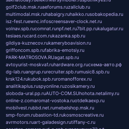
golf2club.msk.ru
aeforums.ru
zallclub.ru
multimodal.msk.ru
habaigry.ru
haikko.ru
sobakopedia.ru
isz-fest.ru
ewnc.info
screensaver-clock.net.ru
volnav.spb.ru
comnat.ru
npf.net.ru
7bit.pp.ru
kalugatur.ru
tesiaes.ru
card.com.ru
kazanka.spb.ru
gildiya-kuznecov.ru
kameryboavision.ru
griffoncom.spb.ru
fabrika-emotsiy.ru
PARK-MATROSOVA.RU
agat.spb.ru
avtoyurist-moskva1.ru
hardware.org.ru
схема-авто.рф
dg-lab.ru
angrup.ru
recruiter.spb.ru
music8.spb.ru
krsk124.ru
kubok.spb.ru
romanofforex.ru
analitikaplus.ru
spyonline.ru
zosikamery.ru
sloboda-ural.pp.ru
AUTO-COM.SU
hohota.net
alimy.ru
online-z.com
aromat-vostoka.ru
otdelkaexp.ru
mobilvest.ru
bbd.net.ru
mebelshop.msk.ru
smp-forum.ru
bastion-td.ru
kosmoscreative.ru
avrmotors.ru
art-galadesign.ru
tiffany-c.ru