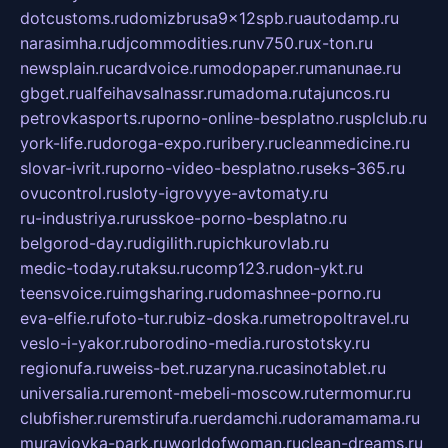
dotcustoms.ru
domizbrusa9x12spb.ru
autodamp.ru
narasimha.ru
djcommodities.ru
nv750.ru
x-ton.ru
newsplain.ru
cardvoice.ru
modopaper.ru
manunae.ru
gbget.ru
alfeihavsalnassr.ru
madoma.ru
tajuncos.ru
petrovkasports.ru
porno-online-besplatno.ru
splclub.ru
york-life.ru
doroga-expo.ru
ribery.ru
cleanmedicine.ru
slovar-ivrit.ru
porno-video-besplatno.ru
seks-365.ru
ovucontrol.ru
sloty-igrovyye-avtomaty.ru
ru-industriya.ru
russkoe-porno-besplatno.ru
belgorod-day.ru
digilith.ru
pichkurovlab.ru
medic-today.ru
taksu.ru
comp123.ru
don-ykt.ru
teensvoice.ru
imgsharing.ru
domashnee-porno.ru
eva-elfie.ru
foto-tur.ru
biz-doska.ru
metropoltravel.ru
veslo-i-yakor.ru
borodino-media.ru
rostotsky.ru
regionufa.ru
weiss-bet.ru
zaryna.ru
casinotablet.ru
universalia.ru
remont-mebeli-moscow.ru
termomur.ru
clubfisher.ru
remstirufa.ru
erdamchi.ru
doramamama.ru
muraviovka-park.ru
worldofwoman.ru
clean-dreams.ru