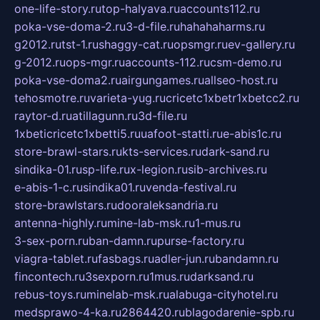
one-life-story.ru
top-halyava.ru
accounts112.ru
poka-vse-doma-2.ru
3-d-file.ru
hahahaharms.ru
g2012.ru
tst-1.ru
shaggy-cat.ru
opsmgr.ru
ev-gallery.ru
g-2012.ru
ops-mgr.ru
accounts-112.ru
csm-demo.ru
poka-vse-doma2.ru
airgungames.ru
allseo-host.ru
tehosmotre.ru
varieta-yug.ru
cricetc1xbetr1xbetcc2.ru
raytor-d.ru
atillagunn.ru
3d-file.ru
1xbeticricetc1xbetti5.ru
uafoot-statti.ru
e-abis1c.ru
store-brawl-stars.ru
kts-services.ru
dark-sand.ru
sindika-01.ru
sp-life.ru
x-legion.ru
sib-archives.ru
e-abis-1-c.ru
sindika01.ru
venda-festival.ru
store-brawlstars.ru
dooraleksandria.ru
antenna-highly.ru
mine-lab-msk.ru
1-mus.ru
3-sex-porn.ru
ban-damn.ru
purse-factory.ru
viagra-tablet.ru
fasbags.ru
adler-jun.ru
bandamn.ru
fincontech.ru
3sexporn.ru
1mus.ru
darksand.ru
rebus-toys.ru
minelab-msk.ru
alabuga-cityhotel.ru
medsprawo-4-ka.ru
2864420.ru
blagodarenie-spb.ru