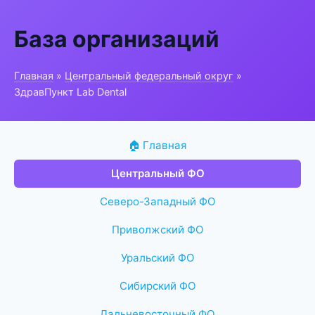
База организаций
Главная
»
Центральный федеральный округ
»
ЗдравПункт Lab Dental
🏠 Главная
Центральный ФО
Северо-Западный ФО
Приволжский ФО
Уральский ФО
Сибирский ФО
Дальневосточный ФО