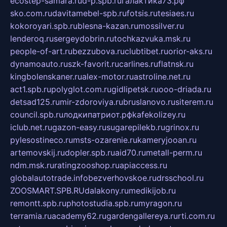
ecostep-samara.ru
d-p.spb.ru
галактика73.рф
sko.com.ru
davitamebel-spb.ru
fotsis.ru
tesiaes.ru
kokoroyari.spb.ru
blesna-kazan.ru
mossilver.ru
lenderoq.ru
sergeydobrin.ru
tochkazvuka.msk.ru
people-of-art.ru
bezzubova.ru
clubtibet.ru
orior-aks.ru
dynamoauto.ru
szk-favorit.ru
carlines.ru
flatnsk.ru
kingbolenskaner.ru
alex-motor.ru
astroline.net.ru
act1.spb.ru
polyglot.com.ru
gidlipetsk.ru
ooo-driada.ru
detsad125.ru
mir-zdoroviya.ru
bruslanovo.ru
siterem.ru
council.spb.ru
лодкипатриот.рф
kafekolizey.ru
iclub.net.ru
gazon-easy.ru
sugarepilekb.ru
grinox.ru
pylesostineco.ru
msts-ozarenie.ru
kameryjooan.ru
artemovskij.ru
dopler.spb.ru
aid70.ru
metall-perm.ru
ndm.msk.ru
ratingzooshop.ru
apiaccess.ru
globalautotrade.info
bezverhovskoe.ru
drsschool.ru
ZOOSMART.SPB.RU
dalakony.ru
medikijob.ru
remontt.spb.ru
photostudia.spb.ru
myragon.ru
terramia.ru
academy62.ru
gardengallereya.ru
rti.com.ru