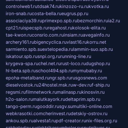
controlweb1.ru
tdsak74.ru
kinzozo-ru.ru
kvotka.ru
iron-snab.ru
costa-bella.ru
eugrus.pp.ru
associaciya39.ru
primexpo.spb.ru
bezmorchin.ru
ia2.ru
cpt21.ru
ispecspb.ru
regahost.ru
kolosok-elita.ru
tae-kwon.ru
consrio.com.ru
insiam.ru
avegainfo.ru
archery161.ru
bigencyclica.ru
vlast16.ru
korru.net
sarmiento.spb.su
extelopedia.ru
lammin-suo.spb.ru
iskatour.spb.ru
snpi.org.ru
running-line.ru
krygeva-spa.ru
chel.net.ru
rust-loco.ru
dugshop.ru
hl-beta.spb.ru
school494.spb.ru
mymubaby.ru
epoha-metalband.ru
ngr.spb.ru
rusgosnews.com
dieselvostok.ru
24hostel.msk.ru
w-dev.ru
f-ship.ru
regsmi.ru
filmnetwork.ru
malinasp.ru
kinosvin.ru
h2o-salon.ru
malutkayork.ru
deltaprim.spb.ru
tango-perm.ru
gooddir.ru
sgv.su
multiki-online.com
webkrasotki.com
cherinvest.ru
detskiy-ostrov.ru
ankou.spb.ru
alvesta1.ru
pdf-creator.ru
nix-files.org.ru
sakhatoday.ru
elektrikersymboler.ru
sputnikyes.ru