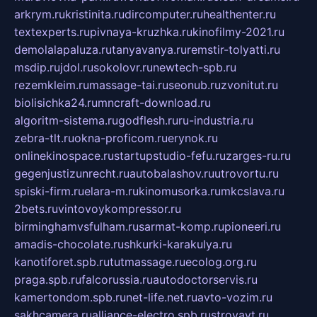
arkrym.ru
kristinita.ru
dircomputer.ru
healthenter.ru
textexperts.ru
pivnaya-kruzhka.ru
kinofilmy-2021.ru
demolalapaluza.ru
tanyavanya.ru
remstir-tolyatti.ru
msdip.ru
jdol.ru
sokolovr.ru
newtech-spb.ru
rezemkleim.ru
massage-tai.ru
seonub.ru
zvonitut.ru
biolisichka24.ru
mncraft-download.ru
algoritm-sistema.ru
godflesh.ru
ru-industria.ru
zebra-tlt.ru
okna-proficom.ru
erynok.ru
onlinekinospace.ru
startupstudio-fefu.ru
zarges-ru.ru
gegenjustizunrecht.ru
autobalashov.ru
utrovortu.ru
spiski-firm.ru
elara-m.ru
kinomusorka.ru
mkcslava.ru
2bets.ru
vintovoykompressor.ru
birminghamvsfulham.ru
sarmat-komp.ru
pioneeri.ru
amadis-chocolate.ru
shkurki-karakulya.ru
kanotiforet.spb.ru
tutmassage.ru
ecolog.org.ru
praga.spb.ru
falcorussia.ru
autodoctorservis.ru
kamertondom.spb.ru
net-life.net.ru
avto-vozim.ru
sakhcamera.ru
alliance-electro.spb.ru
stroyavt.ru