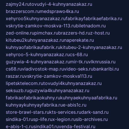
zajmy24.ru
tovudyi-4-kuhnyanazakaz.ru
brazzerscom.ru
medsprawo4ka.ru
xehyroo5kuhnyanazakaz.ru
fabrikayfabrikaefabrika.ru
vskrytie-zamkov-moskva-113.ru
biletnadom.ru
zed-online.ru
pimchax.ru
brazzers-hd.ru
z-host.ru
kitubeu2kuhnyanazakaz.ru
naperekate.ru
kuhnyaofabrikaufabrik.ru
kitubeu-2-kuhnyanazakaz.ru
xehyroo-5-kuhnyanazakaz.ru
cs-68.ru
guzywia-4-kuhnyanazakaz.ru
mir-tk.ru
vlknrussia.ru
cs68.ru
vladivostok-map.ru
video-seks.ru
bankaribi.ru
raszar.ru
vskrytie-zamkov-moskva113.ru
lipetsktelecom.ru
tovudyi4kuhnyanazakaz.ru
seksuzb.ru
guzywia4kuhnyanazakaz.ru
fabrikaofabrikaokuhny.ru
kuhnyaekuhnyaafabrika.ru
kuhnyaykuhnyayfabrika.ru
e-abis1c.ru
store-brawl-stars.ru
kts-services.ru
dark-sand.ru
sindika-01.ru
sp-life.ru
x-legion.ru
sib-archives.ru
e-abis-1-c.ru
sindika01.ru
venda-festival.ru