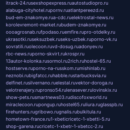
itrack-24.ru
sexshopexpress.ru
autostudiopro.ru
alabuga-cityhotel.ru
pornv.ru
atlantpereezd.ru
bud-em-znakomye.ru
a-cdc.ru
elektrostal-news.ru
korolevremont-market.ru
budem-znakomye.ru
oooagrosnab.ru
fpodaso.ru
emfire.ru
pro-otdelky.ru
ukrasotki.ru
seksuzbek.ru
seks-uzbek.ru
porno-vk.ru
sovratili.ru
olecoon.ru
vd-dosug.ru
adonyev.ru
rbc-news.ru
porno-skvirt.ru
krospr.ru
13autor-kolonka.ru
sormol.ru
2rich.ru
hostel-65.ru
hostserve.ru
porno-na-russkom.ru
mishinlab.ru
neznobi.ru
bigfatcc.ru
habble.ru
starbucksvia.ru
delfinet.ru
silvernano.ru
elestal.ru
vektor-doroga.ru
velotrenajery.ru
pronso54.ru
lenasever.ru
lovinskix.ru
show-pets.ru
smartnews03.ru
discofoxworld.ru
miraclecoon.ru
pongup.ru
hostel65.ru
liura.ru
glasspb.ru
firehunters.ru
gribowo.ru
gnalis.ru
bulkitula.ru
hometown-france.ru
1-xbeticricetc-1-xbetti-5.ru
shop-garena.ru
cricetc-1-xbetr-1-xbetcc-2.ru