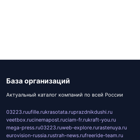
База организаций
Актуальный каталог компаний по всей России
03223.ru
ufille.ru
krasotata.ru
prazdnikdushi.ru
veetbox.ru
cinemapost.ru
ciam-fr.ru
kraft-you.ru
mega-press.ru
03223.ru
web-explore.ru
rastenuya.ru
eurovision-russia.ru
strah-news.ru
freeride-team.ru