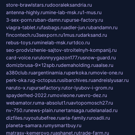
store-brawlstars.ru
dooraleksandria.ru
antenna-highly.ru
mine-lab-msk.ru
1-mus.ru
3-sex-porn.ru
ban-damn.ru
purse-factory.ru
viagra-tablet.ru
fasbags.ru
adler-jun.ru
bandamn.ru
fincontech.ru
3sexporn.ru
1mus.ru
darksand.ru
rebus-toys.ru
minelab-msk.ru
rtdco.ru
seo-prodvizhenie-sajtov-stroitelnyh-kompanij.ru
card-voice.ru
rulonnyygazon177.ru
snow-guard.ru
domizbrusa-9x12spb.ru
demaholding.ru
aalse.ru
a380club.ru
argentinamia.ru
perkoka.ru
movie-one.ru
perk-oka.ru
g-octopus.ru
sibarchives.ru
andreislyusar.ru
naruto-x.ru
pursefactory.ru
tor-lyubov-i-grom.ru
spayderhed-2022.ru
movieone.ru
evro-dez.ru
webamator.ru
ma-absolut1.ru
avtopomosch27.ru
nv-750.ru
news-plain.ru
nertansaga.ru
delanalad.ru
dizfiles.ru
youtubefree.ru
aria-family.ru
roadli.ru
planeta-samara.ru
mysmartbuy.ru
matrasy-kemerovo.ru
ashanet.ru
trade-farm.ru