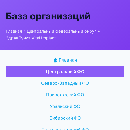
База организаций
Главная
»
Центральный федеральный округ
»
ЗдравПункт Vital Implant
🏠 Главная
Центральный ФО
Северо-Западный ФО
Приволжский ФО
Уральский ФО
Сибирский ФО
Дальневосточный ФО