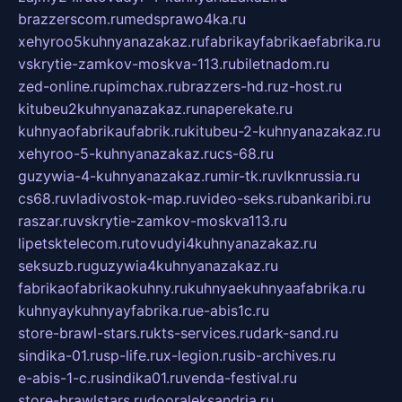
brazzerscom.ru
medsprawo4ka.ru
xehyroo5kuhnyanazakaz.ru
fabrikayfabrikaefabrika.ru
vskrytie-zamkov-moskva-113.ru
biletnadom.ru
zed-online.ru
pimchax.ru
brazzers-hd.ru
z-host.ru
kitubeu2kuhnyanazakaz.ru
naperekate.ru
kuhnyaofabrikaufabrik.ru
kitubeu-2-kuhnyanazakaz.ru
xehyroo-5-kuhnyanazakaz.ru
cs-68.ru
guzywia-4-kuhnyanazakaz.ru
mir-tk.ru
vlknrussia.ru
cs68.ru
vladivostok-map.ru
video-seks.ru
bankaribi.ru
raszar.ru
vskrytie-zamkov-moskva113.ru
lipetsktelecom.ru
tovudyi4kuhnyanazakaz.ru
seksuzb.ru
guzywia4kuhnyanazakaz.ru
fabrikaofabrikaokuhny.ru
kuhnyaekuhnyaafabrika.ru
kuhnyaykuhnyayfabrika.ru
e-abis1c.ru
store-brawl-stars.ru
kts-services.ru
dark-sand.ru
sindika-01.ru
sp-life.ru
x-legion.ru
sib-archives.ru
e-abis-1-c.ru
sindika01.ru
venda-festival.ru
store-brawlstars.ru
dooraleksandria.ru