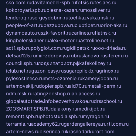
sko.com.ru
davitamebel-spb.ru
fotsis.ru
tesiaes.ru
kokoroyari.spb.ru
blesna-kazan.ru
mossilver.ru
lenderoq.ru
sergeydobrin.ru
tochkazvuka.msk.ru
people-of-art.ru
bezzubova.ru
clubtibet.ru
orior-aks.ru
dynamoauto.ru
szk-favorit.ru
carlines.ru
flatnsk.ru
kingbolenskaner.ru
alex-motor.ru
astroline.net.ru
act1.spb.ru
polyglot.com.ru
gidlipetsk.ru
ooo-driada.ru
detsad125.ru
mir-zdoroviya.ru
bruslanovo.ru
siterem.ru
council.spb.ru
лодкипатриот.рф
kafekolizey.ru
iclub.net.ru
gazon-easy.ru
sugarepilekb.ru
grinox.ru
pylesostineco.ru
msts-ozarenie.ru
kameryjooan.ru
artemovskij.ru
dopler.spb.ru
aid70.ru
metall-perm.ru
ndm.msk.ru
ratingzooshop.ru
apiaccess.ru
globalautotrade.info
bezverhovskoe.ru
drsschool.ru
ZOOSMART.SPB.RU
dalakony.ru
medikijob.ru
remontt.spb.ru
photostudia.spb.ru
myragon.ru
terramia.ru
academy62.ru
gardengallereya.ru
rti.com.ru
artem-news.ru
biserinca.ru
krasnodarkurort.com