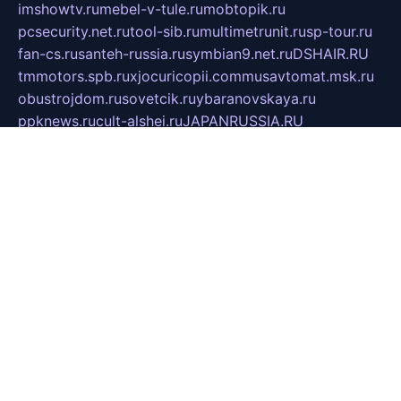
imshowtv.ru
mebel-v-tule.ru
mobtopik.ru
pcsecurity.net.ru
tool-sib.ru
multimetrunit.ru
sp-tour.ru
fan-cs.ru
santeh-russia.ru
symbian9.net.ru
DSHAIR.RU
tmmotors.spb.ru
xjocuricopii.com
musavtomat.msk.ru
obustrojdom.ru
sovetcik.ru
ybaranovskaya.ru
ppknews.ru
cult-alshei.ru
JAPANRUSSIA.RU
proekciyamebel.ru
imper-finans.ru
rim.org.ru
glamourai.ru
brassminus.ru
zabor-pro.ru
ftn.pp.ru
dorogoe58.ru
laimengpacker.ru
kuzova-zapchasti.ru
sageerp.ru
taxodrom.ru
dsrazvitie.ru
hardcity.net.ru
ratinghomegames.ru
topservice25.ru
gubernyan.ru
gtglasslined.ru
ii4.ru
tssport.spb.ru
andorra24.com
blackwallstreet.ru
oboimos.ru
optim-doors.com.ru
ikuch.ru
nycr.org.ru
npa21.ru
vremya-ch.spb.ru
desert000.ru
ivtorgi.ru
ifiori.ru
catalog-statei.ru
dcv.org.ru
spetsmaster174.ru
ipkameryhiseeu.ru
dum26.ru
ruspol.spb.ru
fr-opendp.ru
kam-solnyshko.ru
cheyenne-arapaho.ru
sevzapmetal.spb.ru