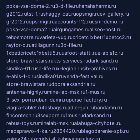
poka-vse-doma-2.ru
3-d-file.ru
hahahaharms.ru
g2012.ru
tst-1.ru
shaggy-cat.ru
opsmgr.ru
ev-gallery.ru
g-2012.ru
ops-mgr.ru
accounts-112.ru
csm-demo.ru
poka-vse-doma2.ru
airgungames.ru
allseo-host.ru
tehosmotre.ru
varieta-yug.ru
cricetc1xbetr1xbetcc2.ru
raytor-d.ru
atillagunn.ru
3d-file.ru
1xbeticricetc1xbetti5.ru
uafoot-statti.ru
e-abis1c.ru
store-brawl-stars.ru
kts-services.ru
dark-sand.ru
sindika-01.ru
sp-life.ru
x-legion.ru
sib-archives.ru
e-abis-1-c.ru
sindika01.ru
venda-festival.ru
store-brawlstars.ru
dooraleksandria.ru
antenna-highly.ru
mine-lab-msk.ru
1-mus.ru
3-sex-porn.ru
ban-damn.ru
purse-factory.ru
viagra-tablet.ru
fasbags.ru
adler-jun.ru
bandamn.ru
fincontech.ru
3sexporn.ru
1mus.ru
darksand.ru
rebus-toys.ru
minelab-msk.ru
alabuga-cityhotel.ru
medsprawo-4-ka.ru
2864420.ru
blagodarenie-spb.ru
zajmy24.ru
tovudyi-4-kuhnyanazakaz.ru