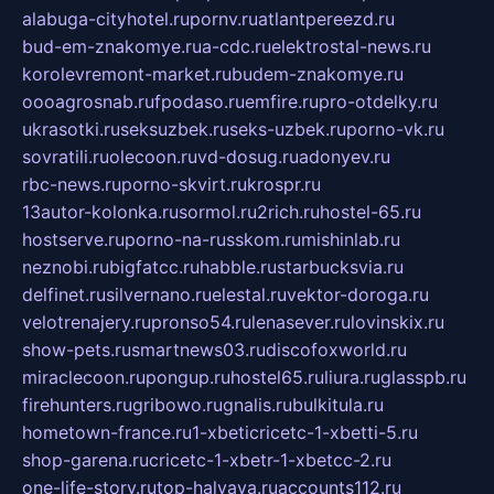
alabuga-cityhotel.ru
pornv.ru
atlantpereezd.ru
bud-em-znakomye.ru
a-cdc.ru
elektrostal-news.ru
korolevremont-market.ru
budem-znakomye.ru
oooagrosnab.ru
fpodaso.ru
emfire.ru
pro-otdelky.ru
ukrasotki.ru
seksuzbek.ru
seks-uzbek.ru
porno-vk.ru
sovratili.ru
olecoon.ru
vd-dosug.ru
adonyev.ru
rbc-news.ru
porno-skvirt.ru
krospr.ru
13autor-kolonka.ru
sormol.ru
2rich.ru
hostel-65.ru
hostserve.ru
porno-na-russkom.ru
mishinlab.ru
neznobi.ru
bigfatcc.ru
habble.ru
starbucksvia.ru
delfinet.ru
silvernano.ru
elestal.ru
vektor-doroga.ru
velotrenajery.ru
pronso54.ru
lenasever.ru
lovinskix.ru
show-pets.ru
smartnews03.ru
discofoxworld.ru
miraclecoon.ru
pongup.ru
hostel65.ru
liura.ru
glasspb.ru
firehunters.ru
gribowo.ru
gnalis.ru
bulkitula.ru
hometown-france.ru
1-xbeticricetc-1-xbetti-5.ru
shop-garena.ru
cricetc-1-xbetr-1-xbetcc-2.ru
one-life-story.ru
top-halyava.ru
accounts112.ru