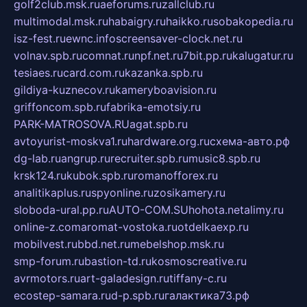
golf2club.msk.ru
aeforums.ru
zallclub.ru
multimodal.msk.ru
habaigry.ru
haikko.ru
sobakopedia.ru
isz-fest.ru
ewnc.info
screensaver-clock.net.ru
volnav.spb.ru
comnat.ru
npf.net.ru
7bit.pp.ru
kalugatur.ru
tesiaes.ru
card.com.ru
kazanka.spb.ru
gildiya-kuznecov.ru
kameryboavision.ru
griffoncom.spb.ru
fabrika-emotsiy.ru
PARK-MATROSOVA.RU
agat.spb.ru
avtoyurist-moskva1.ru
hardware.org.ru
схема-авто.рф
dg-lab.ru
angrup.ru
recruiter.spb.ru
music8.spb.ru
krsk124.ru
kubok.spb.ru
romanofforex.ru
analitikaplus.ru
spyonline.ru
zosikamery.ru
sloboda-ural.pp.ru
AUTO-COM.SU
hohota.net
alimy.ru
online-z.com
aromat-vostoka.ru
otdelkaexp.ru
mobilvest.ru
bbd.net.ru
mebelshop.msk.ru
smp-forum.ru
bastion-td.ru
kosmoscreative.ru
avrmotors.ru
art-galadesign.ru
tiffany-c.ru
ecostep-samara.ru
d-p.spb.ru
галактика73.рф