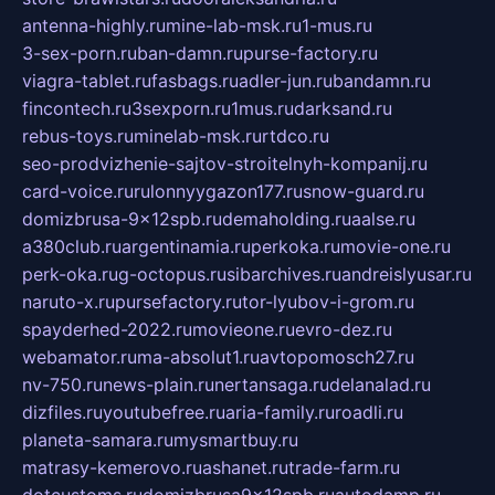
antenna-highly.ru
mine-lab-msk.ru
1-mus.ru
3-sex-porn.ru
ban-damn.ru
purse-factory.ru
viagra-tablet.ru
fasbags.ru
adler-jun.ru
bandamn.ru
fincontech.ru
3sexporn.ru
1mus.ru
darksand.ru
rebus-toys.ru
minelab-msk.ru
rtdco.ru
seo-prodvizhenie-sajtov-stroitelnyh-kompanij.ru
card-voice.ru
rulonnyygazon177.ru
snow-guard.ru
domizbrusa-9x12spb.ru
demaholding.ru
aalse.ru
a380club.ru
argentinamia.ru
perkoka.ru
movie-one.ru
perk-oka.ru
g-octopus.ru
sibarchives.ru
andreislyusar.ru
naruto-x.ru
pursefactory.ru
tor-lyubov-i-grom.ru
spayderhed-2022.ru
movieone.ru
evro-dez.ru
webamator.ru
ma-absolut1.ru
avtopomosch27.ru
nv-750.ru
news-plain.ru
nertansaga.ru
delanalad.ru
dizfiles.ru
youtubefree.ru
aria-family.ru
roadli.ru
planeta-samara.ru
mysmartbuy.ru
matrasy-kemerovo.ru
ashanet.ru
trade-farm.ru
dotcustoms.ru
domizbrusa9x12spb.ru
autodamp.ru