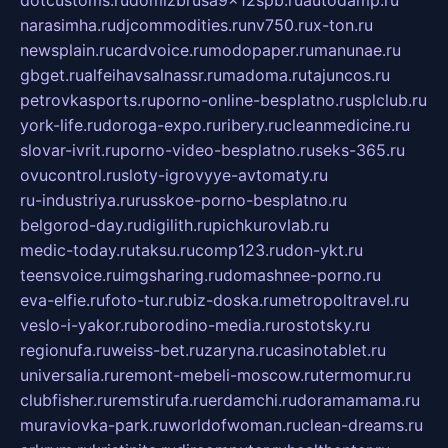
narasimha.ru
djcommodities.ru
nv750.ru
x-ton.ru
newsplain.ru
cardvoice.ru
modopaper.ru
manunae.ru
gbget.ru
alfeihavsalnassr.ru
madoma.ru
tajuncos.ru
petrovkasports.ru
porno-online-besplatno.ru
splclub.ru
york-life.ru
doroga-expo.ru
ribery.ru
cleanmedicine.ru
slovar-ivrit.ru
porno-video-besplatno.ru
seks-365.ru
ovucontrol.ru
sloty-igrovyye-avtomaty.ru
ru-industriya.ru
russkoe-porno-besplatno.ru
belgorod-day.ru
digilith.ru
pichkurovlab.ru
medic-today.ru
taksu.ru
comp123.ru
don-ykt.ru
teensvoice.ru
imgsharing.ru
domashnee-porno.ru
eva-elfie.ru
foto-tur.ru
biz-doska.ru
metropoltravel.ru
veslo-i-yakor.ru
borodino-media.ru
rostotsky.ru
regionufa.ru
weiss-bet.ru
zaryna.ru
casinotablet.ru
universalia.ru
remont-mebeli-moscow.ru
termomur.ru
clubfisher.ru
remstirufa.ru
erdamchi.ru
doramamama.ru
muraviovka-park.ru
worldofwoman.ru
clean-dreams.ru