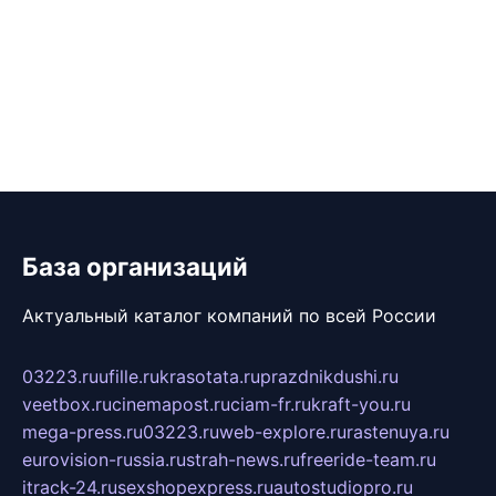
База организаций
Актуальный каталог компаний по всей России
03223.ru
ufille.ru
krasotata.ru
prazdnikdushi.ru
veetbox.ru
cinemapost.ru
ciam-fr.ru
kraft-you.ru
mega-press.ru
03223.ru
web-explore.ru
rastenuya.ru
eurovision-russia.ru
strah-news.ru
freeride-team.ru
itrack-24.ru
sexshopexpress.ru
autostudiopro.ru