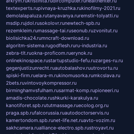
arkrym.ru
kristinita.ru
dircomputer.ru
healthenter.ru
textexperts.ru
pivnaya-kruzhka.ru
kinofilmy-2021.ru
demolalapaluza.ru
tanyavanya.ru
remstir-tolyatti.ru
msdip.ru
jdol.ru
sokolovr.ru
newtech-spb.ru
rezemkleim.ru
massage-tai.ru
seonub.ru
zvonitut.ru
biolisichka24.ru
mncraft-download.ru
algoritm-sistema.ru
godflesh.ru
ru-industria.ru
zebra-tlt.ru
okna-proficom.ru
erynok.ru
onlinekinospace.ru
startupstudio-fefu.ru
zarges-ru.ru
gegenjustizunrecht.ru
autobalashov.ru
utrovortu.ru
spiski-firm.ru
elara-m.ru
kinomusorka.ru
mkcslava.ru
2bets.ru
vintovoykompressor.ru
birminghamvsfulham.ru
sarmat-komp.ru
pioneeri.ru
amadis-chocolate.ru
shkurki-karakulya.ru
kanotiforet.spb.ru
tutmassage.ru
ecolog.org.ru
praga.spb.ru
falcorussia.ru
autodoctorservis.ru
kamertondom.spb.ru
net-life.net.ru
avto-vozim.ru
sakhcamera.ru
alliance-electro.spb.ru
stroyavt.ru