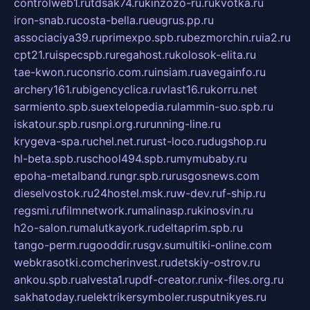
controlweb1.ru
tdsak74.ru
kinzozo-ru.ru
kvotka.ru
iron-snab.ru
costa-bella.ru
eugrus.pp.ru
associaciya39.ru
primexpo.spb.ru
bezmorchin.ru
ia2.ru
cpt21.ru
ispecspb.ru
regahost.ru
kolosok-elita.ru
tae-kwon.ru
consrio.com.ru
insiam.ru
avegainfo.ru
archery161.ru
bigencyclica.ru
vlast16.ru
korru.net
sarmiento.spb.su
extelopedia.ru
lammin-suo.spb.ru
iskatour.spb.ru
snpi.org.ru
running-line.ru
krygeva-spa.ru
chel.net.ru
rust-loco.ru
dugshop.ru
hl-beta.spb.ru
school494.spb.ru
mymubaby.ru
epoha-metalband.ru
ngr.spb.ru
rusgosnews.com
dieselvostok.ru
24hostel.msk.ru
w-dev.ru
f-ship.ru
regsmi.ru
filmnetwork.ru
malinasp.ru
kinosvin.ru
h2o-salon.ru
malutkayork.ru
deltaprim.spb.ru
tango-perm.ru
gooddir.ru
sgv.su
multiki-online.com
webkrasotki.com
cherinvest.ru
detskiy-ostrov.ru
ankou.spb.ru
alvesta1.ru
pdf-creator.ru
nix-files.org.ru
sakhatoday.ru
elektrikersymboler.ru
sputnikyes.ru