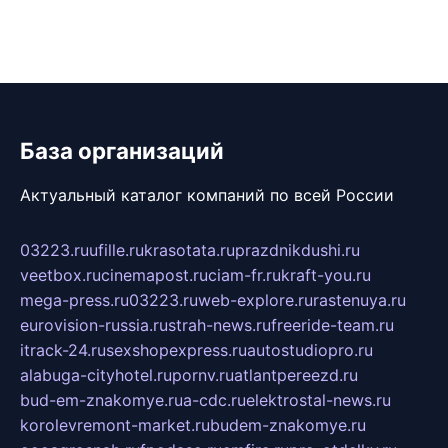
База организаций
Актуальный каталог компаний по всей России
03223.ru
ufille.ru
krasotata.ru
prazdnikdushi.ru
veetbox.ru
cinemapost.ru
ciam-fr.ru
kraft-you.ru
mega-press.ru
03223.ru
web-explore.ru
rastenuya.ru
eurovision-russia.ru
strah-news.ru
freeride-team.ru
itrack-24.ru
sexshopexpress.ru
autostudiopro.ru
alabuga-cityhotel.ru
pornv.ru
atlantpereezd.ru
bud-em-znakomye.ru
a-cdc.ru
elektrostal-news.ru
korolevremont-market.ru
budem-znakomye.ru