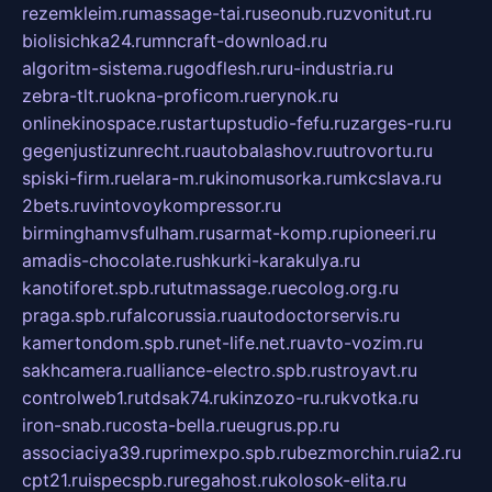
rezemkleim.ru
massage-tai.ru
seonub.ru
zvonitut.ru
biolisichka24.ru
mncraft-download.ru
algoritm-sistema.ru
godflesh.ru
ru-industria.ru
zebra-tlt.ru
okna-proficom.ru
erynok.ru
onlinekinospace.ru
startupstudio-fefu.ru
zarges-ru.ru
gegenjustizunrecht.ru
autobalashov.ru
utrovortu.ru
spiski-firm.ru
elara-m.ru
kinomusorka.ru
mkcslava.ru
2bets.ru
vintovoykompressor.ru
birminghamvsfulham.ru
sarmat-komp.ru
pioneeri.ru
amadis-chocolate.ru
shkurki-karakulya.ru
kanotiforet.spb.ru
tutmassage.ru
ecolog.org.ru
praga.spb.ru
falcorussia.ru
autodoctorservis.ru
kamertondom.spb.ru
net-life.net.ru
avto-vozim.ru
sakhcamera.ru
alliance-electro.spb.ru
stroyavt.ru
controlweb1.ru
tdsak74.ru
kinzozo-ru.ru
kvotka.ru
iron-snab.ru
costa-bella.ru
eugrus.pp.ru
associaciya39.ru
primexpo.spb.ru
bezmorchin.ru
ia2.ru
cpt21.ru
ispecspb.ru
regahost.ru
kolosok-elita.ru