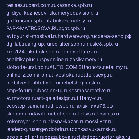
tesiaes.ru
card.com.ru
kazanka.spb.ru
gildiya-kuznecov.ru
kameryboavision.ru
griffoncom.spb.ru
fabrika-emotsiy.ru
PARK-MATROSOVA.RU
agat.spb.ru
avtoyurist-moskva1.ru
hardware.org.ru
схема-авто.рф
dg-lab.ru
angrup.ru
recruiter.spb.ru
music8.spb.ru
krsk124.ru
kubok.spb.ru
romanofforex.ru
analitikaplus.ru
spyonline.ru
zosikamery.ru
sloboda-ural.pp.ru
AUTO-COM.SU
hohota.net
alimy.ru
online-z.com
aromat-vostoka.ru
otdelkaexp.ru
mobilvest.ru
bbd.net.ru
mebelshop.msk.ru
smp-forum.ru
bastion-td.ru
kosmoscreative.ru
avrmotors.ru
art-galadesign.ru
tiffany-c.ru
ecostep-samara.ru
d-p.spb.ru
галактика73.рф
sko.com.ru
davitamebel-spb.ru
fotsis.ru
tesiaes.ru
kokoroyari.spb.ru
blesna-kazan.ru
mossilver.ru
lenderoq.ru
sergeydobrin.ru
tochkazvuka.msk.ru
people-of-art.ru
bezzubova.ru
clubtibet.ru
orior-aks.ru