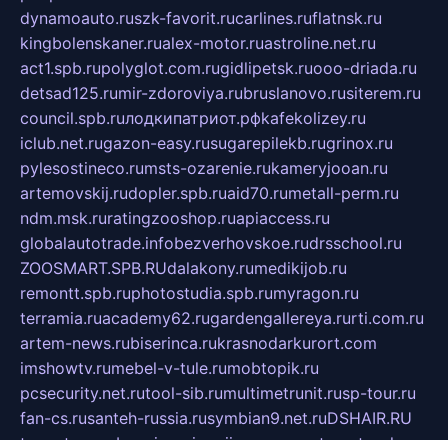
dynamoauto.ru
szk-favorit.ru
carlines.ru
flatnsk.ru
kingbolenskaner.ru
alex-motor.ru
astroline.net.ru
act1.spb.ru
polyglot.com.ru
gidlipetsk.ru
ooo-driada.ru
detsad125.ru
mir-zdoroviya.ru
bruslanovo.ru
siterem.ru
council.spb.ru
лодкипатриот.рф
kafekolizey.ru
iclub.net.ru
gazon-easy.ru
sugarepilekb.ru
grinox.ru
pylesostineco.ru
msts-ozarenie.ru
kameryjooan.ru
artemovskij.ru
dopler.spb.ru
aid70.ru
metall-perm.ru
ndm.msk.ru
ratingzooshop.ru
apiaccess.ru
globalautotrade.info
bezverhovskoe.ru
drsschool.ru
ZOOSMART.SPB.RU
dalakony.ru
medikijob.ru
remontt.spb.ru
photostudia.spb.ru
myragon.ru
terramia.ru
academy62.ru
gardengallereya.ru
rti.com.ru
artem-news.ru
biserinca.ru
krasnodarkurort.com
imshowtv.ru
mebel-v-tule.ru
mobtopik.ru
pcsecurity.net.ru
tool-sib.ru
multimetrunit.ru
sp-tour.ru
fan-cs.ru
santeh-russia.ru
symbian9.net.ru
DSHAIR.RU
tmmotors.spb.ru
xjocuricopii.com
musavtomat.msk.ru