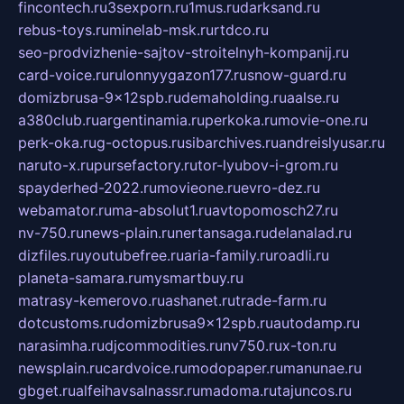
fincontech.ru
3sexporn.ru
1mus.ru
darksand.ru
rebus-toys.ru
minelab-msk.ru
rtdco.ru
seo-prodvizhenie-sajtov-stroitelnyh-kompanij.ru
card-voice.ru
rulonnyygazon177.ru
snow-guard.ru
domizbrusa-9x12spb.ru
demaholding.ru
aalse.ru
a380club.ru
argentinamia.ru
perkoka.ru
movie-one.ru
perk-oka.ru
g-octopus.ru
sibarchives.ru
andreislyusar.ru
naruto-x.ru
pursefactory.ru
tor-lyubov-i-grom.ru
spayderhed-2022.ru
movieone.ru
evro-dez.ru
webamator.ru
ma-absolut1.ru
avtopomosch27.ru
nv-750.ru
news-plain.ru
nertansaga.ru
delanalad.ru
dizfiles.ru
youtubefree.ru
aria-family.ru
roadli.ru
planeta-samara.ru
mysmartbuy.ru
matrasy-kemerovo.ru
ashanet.ru
trade-farm.ru
dotcustoms.ru
domizbrusa9x12spb.ru
autodamp.ru
narasimha.ru
djcommodities.ru
nv750.ru
x-ton.ru
newsplain.ru
cardvoice.ru
modopaper.ru
manunae.ru
gbget.ru
alfeihavsalnassr.ru
madoma.ru
tajuncos.ru