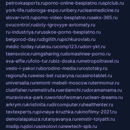
petrovkasports.ru
porno-online-besplatno.ru
splclub.ru
york-life.ru
doroga-expo.ru
ribery.ru
cleanmedicine.ru
slovar-ivrit.ru
porno-video-besplatno.ru
seks-365.ru
ovucontrol.ru
sloty-igrovyye-avtomaty.ru
ru-industriya.ru
russkoe-porno-besplatno.ru
belgorod-day.ru
digilith.ru
pichkurovlab.ru
medic-today.ru
taksu.ru
comp123.ru
don-ykt.ru
teensvoice.ru
imgsharing.ru
domashnee-porno.ru
eva-elfie.ru
foto-tur.ru
biz-doska.ru
metropoltravel.ru
veslo-i-yakor.ru
borodino-media.ru
rostotsky.ru
regionufa.ru
weiss-bet.ru
zaryna.ru
casinotablet.ru
universalia.ru
remont-mebeli-moscow.ru
termomur.ru
clubfisher.ru
remstirufa.ru
erdamchi.ru
doramamama.ru
muraviovka-park.ru
worldofwoman.ru
clean-dreams.ru
arkrym.ru
kristinita.ru
dircomputer.ru
healthenter.ru
textexperts.ru
pivnaya-kruzhka.ru
kinofilmy-2021.ru
demolalapaluza.ru
tanyavanya.ru
remstir-tolyatti.ru
msdip.ru
jdol.ru
sokolovr.ru
newtech-spb.ru