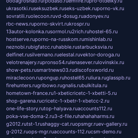
oooagrosnab.ru
fpodaso.ru
emfire.ru
pro-otdelky.ru
ukrasotki.ru
seksuzbek.ru
seks-uzbek.ru
porno-vk.ru
sovratili.ru
olecoon.ru
vd-dosug.ru
adonyev.ru
rbc-news.ru
porno-skvirt.ru
krospr.ru
13autor-kolonka.ru
sormol.ru
2rich.ru
hostel-65.ru
hostserve.ru
porno-na-russkom.ru
mishinlab.ru
neznobi.ru
bigfatcc.ru
habble.ru
starbucksvia.ru
delfinet.ru
silvernano.ru
elestal.ru
vektor-doroga.ru
velotrenajery.ru
pronso54.ru
lenasever.ru
lovinskix.ru
show-pets.ru
smartnews03.ru
discofoxworld.ru
miraclecoon.ru
pongup.ru
hostel65.ru
liura.ru
glasspb.ru
firehunters.ru
gribowo.ru
gnalis.ru
bulkitula.ru
hometown-france.ru
1-xbeticricetc-1-xbetti-5.ru
shop-garena.ru
cricetc-1-xbetr-1-xbetcc-2.ru
one-life-story.ru
top-halyava.ru
accounts112.ru
poka-vse-doma-2.ru
3-d-file.ru
hahahaharms.ru
g2012.ru
tst-1.ru
shaggy-cat.ru
opsmgr.ru
ev-gallery.ru
g-2012.ru
ops-mgr.ru
accounts-112.ru
csm-demo.ru