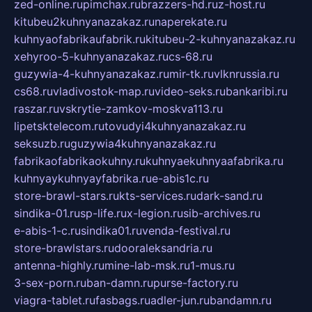
zed-online.ru
pimchax.ru
brazzers-hd.ru
z-host.ru
kitubeu2kuhnyanazakaz.ru
naperekate.ru
kuhnyaofabrikaufabrik.ru
kitubeu-2-kuhnyanazakaz.ru
xehyroo-5-kuhnyanazakaz.ru
cs-68.ru
guzywia-4-kuhnyanazakaz.ru
mir-tk.ru
vlknrussia.ru
cs68.ru
vladivostok-map.ru
video-seks.ru
bankaribi.ru
raszar.ru
vskrytie-zamkov-moskva113.ru
lipetsktelecom.ru
tovudyi4kuhnyanazakaz.ru
seksuzb.ru
guzywia4kuhnyanazakaz.ru
fabrikaofabrikaokuhny.ru
kuhnyaekuhnyaafabrika.ru
kuhnyaykuhnyayfabrika.ru
e-abis1c.ru
store-brawl-stars.ru
kts-services.ru
dark-sand.ru
sindika-01.ru
sp-life.ru
x-legion.ru
sib-archives.ru
e-abis-1-c.ru
sindika01.ru
venda-festival.ru
store-brawlstars.ru
dooraleksandria.ru
antenna-highly.ru
mine-lab-msk.ru
1-mus.ru
3-sex-porn.ru
ban-damn.ru
purse-factory.ru
viagra-tablet.ru
fasbags.ru
adler-jun.ru
bandamn.ru