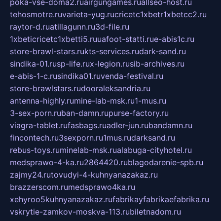
poka-vse-doma2.ru
airgungames.ru
allseo-host.ru
tehosmotre.ru
varieta-yug.ru
cricetc1xbetr1xbetcc2.ru
raytor-d.ru
atillagunn.ru
3d-file.ru
1xbeticricetc1xbetti5.ru
uafoot-statti.ru
e-abis1c.ru
store-brawl-stars.ru
kts-services.ru
dark-sand.ru
sindika-01.ru
sp-life.ru
x-legion.ru
sib-archives.ru
e-abis-1-c.ru
sindika01.ru
venda-festival.ru
store-brawlstars.ru
dooraleksandria.ru
antenna-highly.ru
mine-lab-msk.ru
1-mus.ru
3-sex-porn.ru
ban-damn.ru
purse-factory.ru
viagra-tablet.ru
fasbags.ru
adler-jun.ru
bandamn.ru
fincontech.ru
3sexporn.ru
1mus.ru
darksand.ru
rebus-toys.ru
minelab-msk.ru
alabuga-cityhotel.ru
medsprawo-4-ka.ru
2864420.ru
blagodarenie-spb.ru
zajmy24.ru
tovudyi-4-kuhnyanazakaz.ru
brazzerscom.ru
medsprawo4ka.ru
xehyroo5kuhnyanazakaz.ru
fabrikayfabrikaefabrika.ru
vskrytie-zamkov-moskva-113.ru
biletnadom.ru