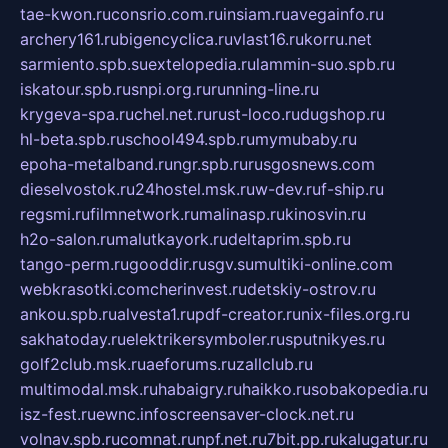
tae-kwon.ru
consrio.com.ru
insiam.ru
avegainfo.ru
archery161.ru
bigencyclica.ru
vlast16.ru
korru.net
sarmiento.spb.su
extelopedia.ru
lammin-suo.spb.ru
iskatour.spb.ru
snpi.org.ru
running-line.ru
krygeva-spa.ru
chel.net.ru
rust-loco.ru
dugshop.ru
hl-beta.spb.ru
school494.spb.ru
mymubaby.ru
epoha-metalband.ru
ngr.spb.ru
rusgosnews.com
dieselvostok.ru
24hostel.msk.ru
w-dev.ru
f-ship.ru
regsmi.ru
filmnetwork.ru
malinasp.ru
kinosvin.ru
h2o-salon.ru
malutkayork.ru
deltaprim.spb.ru
tango-perm.ru
gooddir.ru
sgv.su
multiki-online.com
webkrasotki.com
cherinvest.ru
detskiy-ostrov.ru
ankou.spb.ru
alvesta1.ru
pdf-creator.ru
nix-files.org.ru
sakhatoday.ru
elektrikersymboler.ru
sputnikyes.ru
golf2club.msk.ru
aeforums.ru
zallclub.ru
multimodal.msk.ru
habaigry.ru
haikko.ru
sobakopedia.ru
isz-fest.ru
ewnc.info
screensaver-clock.net.ru
volnav.spb.ru
comnat.ru
npf.net.ru
7bit.pp.ru
kalugatur.ru