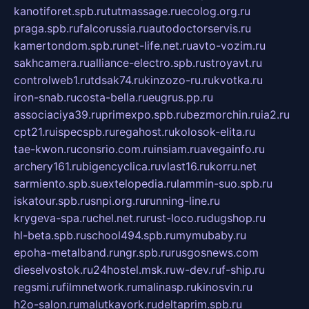
kanotiforet.spb.ru
tutmassage.ru
ecolog.org.ru
praga.spb.ru
falcorussia.ru
autodoctorservis.ru
kamertondom.spb.ru
net-life.net.ru
avto-vozim.ru
sakhcamera.ru
alliance-electro.spb.ru
stroyavt.ru
controlweb1.ru
tdsak74.ru
kinzozo-ru.ru
kvotka.ru
iron-snab.ru
costa-bella.ru
eugrus.pp.ru
associaciya39.ru
primexpo.spb.ru
bezmorchin.ru
ia2.ru
cpt21.ru
ispecspb.ru
regahost.ru
kolosok-elita.ru
tae-kwon.ru
consrio.com.ru
insiam.ru
avegainfo.ru
archery161.ru
bigencyclica.ru
vlast16.ru
korru.net
sarmiento.spb.su
extelopedia.ru
lammin-suo.spb.ru
iskatour.spb.ru
snpi.org.ru
running-line.ru
krygeva-spa.ru
chel.net.ru
rust-loco.ru
dugshop.ru
hl-beta.spb.ru
school494.spb.ru
mymubaby.ru
epoha-metalband.ru
ngr.spb.ru
rusgosnews.com
dieselvostok.ru
24hostel.msk.ru
w-dev.ru
f-ship.ru
regsmi.ru
filmnetwork.ru
malinasp.ru
kinosvin.ru
h2o-salon.ru
malutkayork.ru
deltaprim.spb.ru