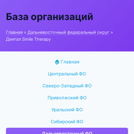
База организаций
Главная
»
Дальневосточный федеральный округ
»
Дентал Smile Therapy
🏠 Главная
Центральный ФО
Северо-Западный ФО
Приволжский ФО
Уральский ФО
Сибирский ФО
Дальневосточный ФО