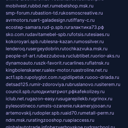
mobilvest.ru
bbd.net.ru
mebelshop.msk.ru
smp-forum.ru
bastion-td.ru
kosmoscreative.ru
avrmotors.ru
art-galadesign.ru
tiffany-c.ru
ecostep-samara.ru
d-p.spb.ru
галактика73.рф
sko.com.ru
davitamebel-spb.ru
fotsis.ru
tesiaes.ru
kokoroyari.spb.ru
blesna-kazan.ru
mossilver.ru
lenderoq.ru
sergeydobrin.ru
tochkazvuka.msk.ru
people-of-art.ru
bezzubova.ru
clubtibet.ru
orior-aks.ru
dynamoauto.ru
szk-favorit.ru
carlines.ru
flatnsk.ru
kingbolenskaner.ru
alex-motor.ru
astroline.net.ru
act1.spb.ru
polyglot.com.ru
gidlipetsk.ru
ooo-driada.ru
detsad125.ru
mir-zdoroviya.ru
bruslanovo.ru
siterem.ru
council.spb.ru
лодкипатриот.рф
kafekolizey.ru
iclub.net.ru
gazon-easy.ru
sugarepilekb.ru
grinox.ru
pylesostineco.ru
msts-ozarenie.ru
kameryjooan.ru
artemovskij.ru
dopler.spb.ru
aid70.ru
metall-perm.ru
ndm.msk.ru
ratingzooshop.ru
apiaccess.ru
globalautotrade.info
bezverhovskoe.ru
drsschool.ru