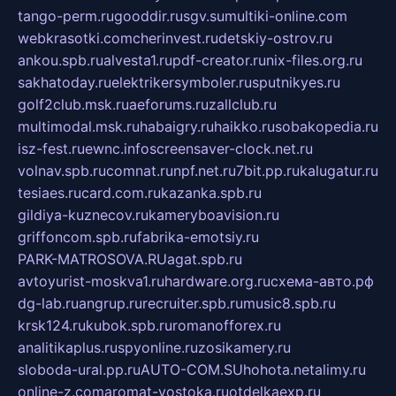
tango-perm.ru
gooddir.ru
sgv.su
multiki-online.com
webkrasotki.com
cherinvest.ru
detskiy-ostrov.ru
ankou.spb.ru
alvesta1.ru
pdf-creator.ru
nix-files.org.ru
sakhatoday.ru
elektrikersymboler.ru
sputnikyes.ru
golf2club.msk.ru
aeforums.ru
zallclub.ru
multimodal.msk.ru
habaigry.ru
haikko.ru
sobakopedia.ru
isz-fest.ru
ewnc.info
screensaver-clock.net.ru
volnav.spb.ru
comnat.ru
npf.net.ru
7bit.pp.ru
kalugatur.ru
tesiaes.ru
card.com.ru
kazanka.spb.ru
gildiya-kuznecov.ru
kameryboavision.ru
griffoncom.spb.ru
fabrika-emotsiy.ru
PARK-MATROSOVA.RU
agat.spb.ru
avtoyurist-moskva1.ru
hardware.org.ru
схема-авто.рф
dg-lab.ru
angrup.ru
recruiter.spb.ru
music8.spb.ru
krsk124.ru
kubok.spb.ru
romanofforex.ru
analitikaplus.ru
spyonline.ru
zosikamery.ru
sloboda-ural.pp.ru
AUTO-COM.SU
hohota.net
alimy.ru
online-z.com
aromat-vostoka.ru
otdelkaexp.ru