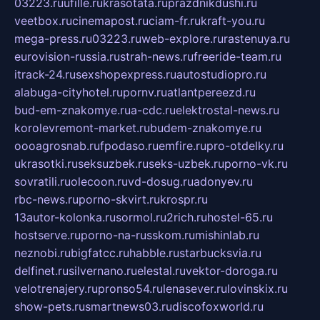
03223.ru
ufille.ru
krasotata.ru
prazdnikdushi.ru
veetbox.ru
cinemapost.ru
ciam-fr.ru
kraft-you.ru
mega-press.ru
03223.ru
web-explore.ru
rastenuya.ru
eurovision-russia.ru
strah-news.ru
freeride-team.ru
itrack-24.ru
sexshopexpress.ru
autostudiopro.ru
alabuga-cityhotel.ru
pornv.ru
atlantpereezd.ru
bud-em-znakomye.ru
a-cdc.ru
elektrostal-news.ru
korolevremont-market.ru
budem-znakomye.ru
oooagrosnab.ru
fpodaso.ru
emfire.ru
pro-otdelky.ru
ukrasotki.ru
seksuzbek.ru
seks-uzbek.ru
porno-vk.ru
sovratili.ru
olecoon.ru
vd-dosug.ru
adonyev.ru
rbc-news.ru
porno-skvirt.ru
krospr.ru
13autor-kolonka.ru
sormol.ru
2rich.ru
hostel-65.ru
hostserve.ru
porno-na-russkom.ru
mishinlab.ru
neznobi.ru
bigfatcc.ru
habble.ru
starbucksvia.ru
delfinet.ru
silvernano.ru
elestal.ru
vektor-doroga.ru
velotrenajery.ru
pronso54.ru
lenasever.ru
lovinskix.ru
show-pets.ru
smartnews03.ru
discofoxworld.ru