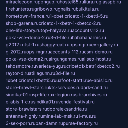
miraclecoon.ru
pongup.ru
hostel65.ru
liura.ru
glasspb.ru
firehunters.ru
gribowo.ru
gnalis.ru
bulkitula.ru
hometown-france.ru
1-xbeticricetc-1-xbetti-5.ru
shop-garena.ru
cricetc-1-xbetr-1-xbetcc-2.ru
one-life-story.ru
top-halyava.ru
accounts112.ru
poka-vse-doma-2.ru
3-d-file.ru
hahahaharms.ru
g2012.ru
tst-1.ru
shaggy-cat.ru
opsmgr.ru
ev-gallery.ru
g-2012.ru
ops-mgr.ru
accounts-112.ru
csm-demo.ru
poka-vse-doma2.ru
airgungames.ru
allseo-host.ru
tehosmotre.ru
varieta-yug.ru
cricetc1xbetr1xbetcc2.ru
raytor-d.ru
atillagunn.ru
3d-file.ru
1xbeticricetc1xbetti5.ru
uafoot-statti.ru
e-abis1c.ru
store-brawl-stars.ru
kts-services.ru
dark-sand.ru
sindika-01.ru
sp-life.ru
x-legion.ru
sib-archives.ru
e-abis-1-c.ru
sindika01.ru
venda-festival.ru
store-brawlstars.ru
dooraleksandria.ru
antenna-highly.ru
mine-lab-msk.ru
1-mus.ru
3-sex-porn.ru
ban-damn.ru
purse-factory.ru