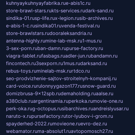
kuhnyaykuhnyayfabrika.ru
e-abis1c.ru
store-brawl-stars.ru
kts-services.ru
dark-sand.ru
sindika-01.ru
sp-life.ru
x-legion.ru
sib-archives.ru
e-abis-1-c.ru
sindika01.ru
venda-festival.ru
store-brawlstars.ru
dooraleksandria.ru
antenna-highly.ru
mine-lab-msk.ru
1-mus.ru
3-sex-porn.ru
ban-damn.ru
purse-factory.ru
viagra-tablet.ru
fasbags.ru
adler-jun.ru
bandamn.ru
fincontech.ru
3sexporn.ru
1mus.ru
darksand.ru
rebus-toys.ru
minelab-msk.ru
rtdco.ru
seo-prodvizhenie-sajtov-stroitelnyh-kompanij.ru
card-voice.ru
rulonnyygazon177.ru
snow-guard.ru
domizbrusa-9x12spb.ru
demaholding.ru
aalse.ru
a380club.ru
argentinamia.ru
perkoka.ru
movie-one.ru
perk-oka.ru
g-octopus.ru
sibarchives.ru
andreislyusar.ru
naruto-x.ru
pursefactory.ru
tor-lyubov-i-grom.ru
spayderhed-2022.ru
movieone.ru
evro-dez.ru
webamator.ru
ma-absolut1.ru
avtopomosch27.ru