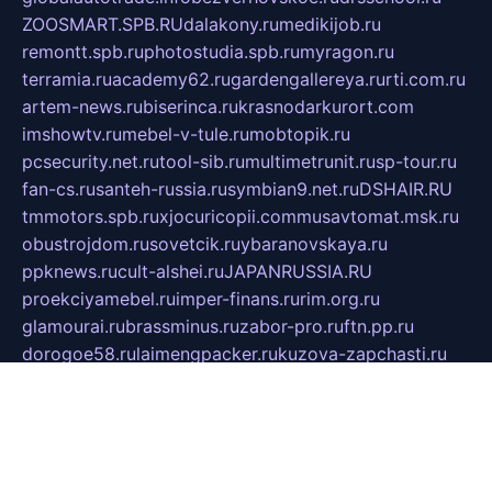
ZOOSMART.SPB.RU
dalakony.ru
medikijob.ru
remontt.spb.ru
photostudia.spb.ru
myragon.ru
terramia.ru
academy62.ru
gardengallereya.ru
rti.com.ru
artem-news.ru
biserinca.ru
krasnodarkurort.com
imshowtv.ru
mebel-v-tule.ru
mobtopik.ru
pcsecurity.net.ru
tool-sib.ru
multimetrunit.ru
sp-tour.ru
fan-cs.ru
santeh-russia.ru
symbian9.net.ru
DSHAIR.RU
tmmotors.spb.ru
xjocuricopii.com
musavtomat.msk.ru
obustrojdom.ru
sovetcik.ru
ybaranovskaya.ru
ppknews.ru
cult-alshei.ru
JAPANRUSSIA.RU
proekciyamebel.ru
imper-finans.ru
rim.org.ru
glamourai.ru
brassminus.ru
zabor-pro.ru
ftn.pp.ru
dorogoe58.ru
laimengpacker.ru
kuzova-zapchasti.ru
sageerp.ru
taxodrom.ru
dsrazvitie.ru
hardcity.net.ru
ratinghomegames.ru
topservice25.ru
gubernyan.ru
gtglasslined.ru
ii4.ru
tssport.spb.ru
andorra24.com
blackwallstreet.ru
oboimos.ru
optim-doors.com.ru
ikuch.ru
nycr.org.ru
npa21.ru
vremya-ch.spb.ru