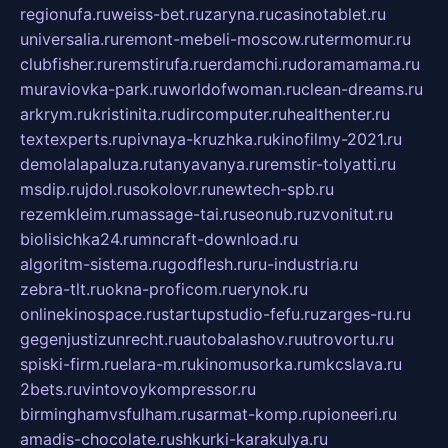
regionufa.ru
weiss-bet.ru
zaryna.ru
casinotablet.ru
universalia.ru
remont-mebeli-moscow.ru
termomur.ru
clubfisher.ru
remstirufa.ru
erdamchi.ru
doramamama.ru
muraviovka-park.ru
worldofwoman.ru
clean-dreams.ru
arkrym.ru
kristinita.ru
dircomputer.ru
healthenter.ru
textexperts.ru
pivnaya-kruzhka.ru
kinofilmy-2021.ru
demolalapaluza.ru
tanyavanya.ru
remstir-tolyatti.ru
msdip.ru
jdol.ru
sokolovr.ru
newtech-spb.ru
rezemkleim.ru
massage-tai.ru
seonub.ru
zvonitut.ru
biolisichka24.ru
mncraft-download.ru
algoritm-sistema.ru
godflesh.ru
ru-industria.ru
zebra-tlt.ru
okna-proficom.ru
erynok.ru
onlinekinospace.ru
startupstudio-fefu.ru
zarges-ru.ru
gegenjustizunrecht.ru
autobalashov.ru
utrovortu.ru
spiski-firm.ru
elara-m.ru
kinomusorka.ru
mkcslava.ru
2bets.ru
vintovoykompressor.ru
birminghamvsfulham.ru
sarmat-komp.ru
pioneeri.ru
amadis-chocolate.ru
shkurki-karakulya.ru