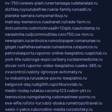
nv-750.ru
news-plain.ru
nertansaga.ru
delanalad.ru
dizfiles.ru
youtubefree.ru
aria-family.ru
roadli.ru
planeta-samara.ru
mysmartbuy.ru
matrasy-kemerovo.ru
ashanet.ru
trade-farm.ru
dotcustoms.ru
domizbrusa9x12spb.ru
autodamp.ru
narasimha.ru
djcommodities.ru
nv750.ru
x-ton.ru
newsplain.ru
cardvoice.ru
modopaper.ru
manunae.ru
gbget.ru
alfeihavsalnassr.ru
madoma.ru
tajuncos.ru
petrovkasports.ru
porno-online-besplatno.ru
splclub.ru
york-life.ru
doroga-expo.ru
ribery.ru
cleanmedicine.ru
slovar-ivrit.ru
porno-video-besplatno.ru
seks-365.ru
ovucontrol.ru
sloty-igrovyye-avtomaty.ru
ru-industriya.ru
russkoe-porno-besplatno.ru
belgorod-day.ru
digilith.ru
pichkurovlab.ru
medic-today.ru
taksu.ru
comp123.ru
don-ykt.ru
teensvoice.ru
imgsharing.ru
domashnee-porno.ru
eva-elfie.ru
foto-tur.ru
biz-doska.ru
metropoltravel.ru
veslo-i-yakor.ru
borodino-media.ru
rostotsky.ru