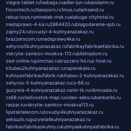
viagra-tablet.ru
fasbags.ru
adler-jun.ru
bandamn.ru
fincontech.ru
3sexporn.ru
1mus.ru
darksand.ru
rebus-toys.ru
minelab-msk.ru
alabuga-cityhotel.ru
medsprawo-4-ka.ru
2864420.ru
blagodarenie-spb.ru
zajmy24.ru
tovudyi-4-kuhnyanazakaz.ru
brazzerscom.ru
medsprawo4ka.ru
xehyroo5kuhnyanazakaz.ru
fabrikayfabrikaefabrika.ru
vskrytie-zamkov-moskva-113.ru
biletnadom.ru
zed-online.ru
pimchax.ru
brazzers-hd.ru
z-host.ru
kitubeu2kuhnyanazakaz.ru
naperekate.ru
kuhnyaofabrikaufabrik.ru
kitubeu-2-kuhnyanazakaz.ru
xehyroo-5-kuhnyanazakaz.ru
cs-68.ru
guzywia-4-kuhnyanazakaz.ru
mir-tk.ru
vlknrussia.ru
cs68.ru
vladivostok-map.ru
video-seks.ru
bankaribi.ru
raszar.ru
vskrytie-zamkov-moskva113.ru
lipetsktelecom.ru
tovudyi4kuhnyanazakaz.ru
seksuzb.ru
guzywia4kuhnyanazakaz.ru
fabrikaofabrikaokuhny.ru
kuhnyaekuhnyaafabrika.ru