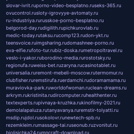
slovar-ivrit.ru
porno-video-besplatno.ru
seks-365.ru
ovucontrol.ru
sloty-igrovyye-avtomaty.ru
ru-industriya.ru
russkoe-porno-besplatno.ru
belgorod-day.ru
digilith.ru
pichkurovlab.ru
medic-today.ru
taksu.ru
comp123.ru
don-ykt.ru
teensvoice.ru
imgsharing.ru
domashnee-porno.ru
eva-elfie.ru
foto-tur.ru
biz-doska.ru
metropoltravel.ru
veslo-i-yakor.ru
borodino-media.ru
rostotsky.ru
regionufa.ru
weiss-bet.ru
zaryna.ru
casinotablet.ru
universalia.ru
remont-mebeli-moscow.ru
termomur.ru
clubfisher.ru
remstirufa.ru
erdamchi.ru
doramamama.ru
muraviovka-park.ru
worldofwoman.ru
clean-dreams.ru
arkrym.ru
kristinita.ru
dircomputer.ru
healthenter.ru
textexperts.ru
pivnaya-kruzhka.ru
kinofilmy-2021.ru
demolalapaluza.ru
tanyavanya.ru
remstir-tolyatti.ru
msdip.ru
jdol.ru
sokolovr.ru
newtech-spb.ru
rezemkleim.ru
massage-tai.ru
seonub.ru
zvonitut.ru
biolisichka24.ru
mncraft-download.ru