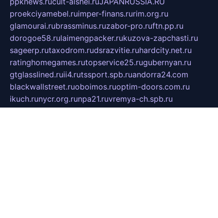
ppknews.ru
cult-alshei.ru
JAPANRUSSIA.RU
proekciyamebel.ru
imper-finans.ru
rim.org.ru
glamourai.ru
brassminus.ru
zabor-pro.ru
ftn.pp.ru
dorogoe58.ru
laimengpacker.ru
kuzova-zapchasti.ru
sageerp.ru
taxodrom.ru
dsrazvitie.ru
hardcity.net.ru
ratinghomegames.ru
topservice25.ru
gubernyan.ru
gtglasslined.ru
ii4.ru
tssport.spb.ru
andorra24.com
blackwallstreet.ru
oboimos.ru
optim-doors.com.ru
ikuch.ru
nycr.org.ru
npa21.ru
vremya-ch.spb.ru
desert000.ru
ivtorgi.ru
ifiori.ru
catalog-statei.ru
dcv.org.ru
spetsmaster174.ru
ipkameryhiseeu.ru
dum26.ru
ruspol.spb.ru
fr-opendp.ru
kam-solnyshko.ru
cheyenne-arapaho.ru
sevzapmetal.spb.ru
ted-lapidus.spb.ru
parasite-eliminator.ru
sigma-complete.ru
modernworld.ru
dama-moda.ru
eholot-group.ru
sk-nvkz.ru
DRONGOLD.RU
democratia2.ru
i-farmer.ru
mass-sport.org
jablonex.spb.ru
bookmess.ru
linkword.ru