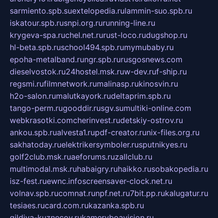
sarmiento.spb.su
extelopedia.ru
lammin-suo.spb.ru
iskatour.spb.ru
snpi.org.ru
running-line.ru
krygeva-spa.ru
chel.net.ru
rust-loco.ru
dugshop.ru
hl-beta.spb.ru
school494.spb.ru
mymubaby.ru
epoha-metalband.ru
ngr.spb.ru
rusgosnews.com
dieselvostok.ru
24hostel.msk.ru
w-dev.ru
f-ship.ru
regsmi.ru
filmnetwork.ru
malinasp.ru
kinosvin.ru
h2o-salon.ru
malutkayork.ru
deltaprim.spb.ru
tango-perm.ru
gooddir.ru
sgv.su
multiki-online.com
webkrasotki.com
cherinvest.ru
detskiy-ostrov.ru
ankou.spb.ru
alvesta1.ru
pdf-creator.ru
nix-files.org.ru
sakhatoday.ru
elektrikersymboler.ru
sputnikyes.ru
golf2club.msk.ru
aeforums.ru
zallclub.ru
multimodal.msk.ru
habaigry.ru
haikko.ru
sobakopedia.ru
isz-fest.ru
ewnc.info
screensaver-clock.net.ru
volnav.spb.ru
comnat.ru
npf.net.ru
7bit.pp.ru
kalugatur.ru
tesiaes.ru
card.com.ru
kazanka.spb.ru
gildiya-kuznecov.ru
kameryboavision.ru