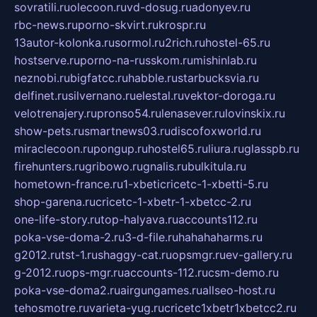
sovratili.ru
olecoon.ru
vd-dosug.ru
adonyev.ru
rbc-news.ru
porno-skvirt.ru
krospr.ru
13autor-kolonka.ru
sormol.ru
2rich.ru
hostel-65.ru
hostserve.ru
porno-na-russkom.ru
mishinlab.ru
neznobi.ru
bigfatcc.ru
habble.ru
starbucksvia.ru
delfinet.ru
silvernano.ru
elestal.ru
vektor-doroga.ru
velotrenajery.ru
pronso54.ru
lenasever.ru
lovinskix.ru
show-pets.ru
smartnews03.ru
discofoxworld.ru
miraclecoon.ru
pongup.ru
hostel65.ru
liura.ru
glasspb.ru
firehunters.ru
gribowo.ru
gnalis.ru
bulkitula.ru
hometown-france.ru
1-xbeticricetc-1-xbetti-5.ru
shop-garena.ru
cricetc-1-xbetr-1-xbetcc-2.ru
one-life-story.ru
top-halyava.ru
accounts112.ru
poka-vse-doma-2.ru
3-d-file.ru
hahahaharms.ru
g2012.ru
tst-1.ru
shaggy-cat.ru
opsmgr.ru
ev-gallery.ru
g-2012.ru
ops-mgr.ru
accounts-112.ru
csm-demo.ru
poka-vse-doma2.ru
airgungames.ru
allseo-host.ru
tehosmotre.ru
varieta-yug.ru
cricetc1xbetr1xbetcc2.ru