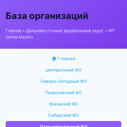
База организаций
Главная
»
Дальневосточный федеральный округ
» ИП
Dental MedArt
🏠 Главная
Центральный ФО
Северо-Западный ФО
Приволжский ФО
Уральский ФО
Сибирский ФО
Дальневосточный ФО