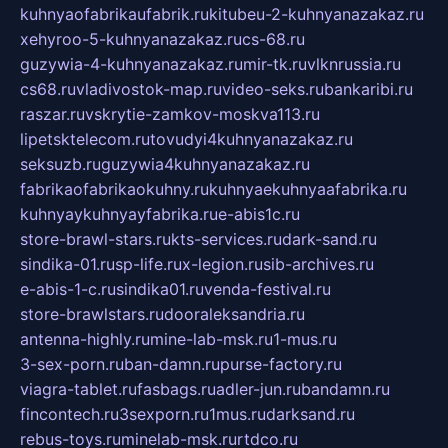
kuhnyaofabrikaufabrik.ru
kitubeu-2-kuhnyanazakaz.ru
xehyroo-5-kuhnyanazakaz.ru
cs-68.ru
guzywia-4-kuhnyanazakaz.ru
mir-tk.ru
vlknrussia.ru
cs68.ru
vladivostok-map.ru
video-seks.ru
bankaribi.ru
raszar.ru
vskrytie-zamkov-moskva113.ru
lipetsktelecom.ru
tovudyi4kuhnyanazakaz.ru
seksuzb.ru
guzywia4kuhnyanazakaz.ru
fabrikaofabrikaokuhny.ru
kuhnyaekuhnyaafabrika.ru
kuhnyaykuhnyayfabrika.ru
e-abis1c.ru
store-brawl-stars.ru
kts-services.ru
dark-sand.ru
sindika-01.ru
sp-life.ru
x-legion.ru
sib-archives.ru
e-abis-1-c.ru
sindika01.ru
venda-festival.ru
store-brawlstars.ru
dooraleksandria.ru
antenna-highly.ru
mine-lab-msk.ru
1-mus.ru
3-sex-porn.ru
ban-damn.ru
purse-factory.ru
viagra-tablet.ru
fasbags.ru
adler-jun.ru
bandamn.ru
fincontech.ru
3sexporn.ru
1mus.ru
darksand.ru
rebus-toys.ru
minelab-msk.ru
rtdco.ru