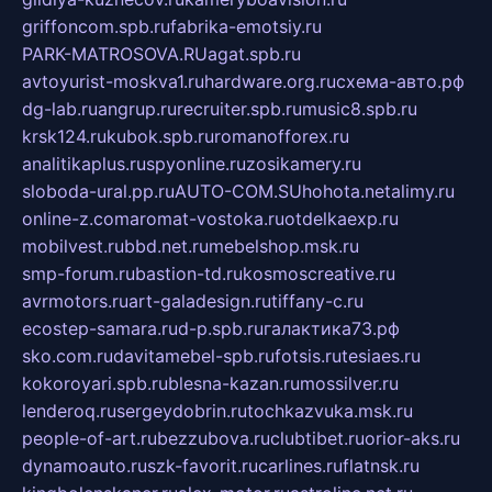
griffoncom.spb.ru
fabrika-emotsiy.ru
PARK-MATROSOVA.RU
agat.spb.ru
avtoyurist-moskva1.ru
hardware.org.ru
схема-авто.рф
dg-lab.ru
angrup.ru
recruiter.spb.ru
music8.spb.ru
krsk124.ru
kubok.spb.ru
romanofforex.ru
analitikaplus.ru
spyonline.ru
zosikamery.ru
sloboda-ural.pp.ru
AUTO-COM.SU
hohota.net
alimy.ru
online-z.com
aromat-vostoka.ru
otdelkaexp.ru
mobilvest.ru
bbd.net.ru
mebelshop.msk.ru
smp-forum.ru
bastion-td.ru
kosmoscreative.ru
avrmotors.ru
art-galadesign.ru
tiffany-c.ru
ecostep-samara.ru
d-p.spb.ru
галактика73.рф
sko.com.ru
davitamebel-spb.ru
fotsis.ru
tesiaes.ru
kokoroyari.spb.ru
blesna-kazan.ru
mossilver.ru
lenderoq.ru
sergeydobrin.ru
tochkazvuka.msk.ru
people-of-art.ru
bezzubova.ru
clubtibet.ru
orior-aks.ru
dynamoauto.ru
szk-favorit.ru
carlines.ru
flatnsk.ru