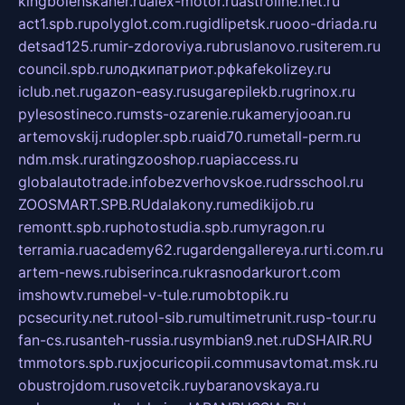
kingbolenskaner.ru
alex-motor.ru
astroline.net.ru
act1.spb.ru
polyglot.com.ru
gidlipetsk.ru
ooo-driada.ru
detsad125.ru
mir-zdoroviya.ru
bruslanovo.ru
siterem.ru
council.spb.ru
лодкипатриот.рф
kafekolizey.ru
iclub.net.ru
gazon-easy.ru
sugarepilekb.ru
grinox.ru
pylesostineco.ru
msts-ozarenie.ru
kameryjooan.ru
artemovskij.ru
dopler.spb.ru
aid70.ru
metall-perm.ru
ndm.msk.ru
ratingzooshop.ru
apiaccess.ru
globalautotrade.info
bezverhovskoe.ru
drsschool.ru
ZOOSMART.SPB.RU
dalakony.ru
medikijob.ru
remontt.spb.ru
photostudia.spb.ru
myragon.ru
terramia.ru
academy62.ru
gardengallereya.ru
rti.com.ru
artem-news.ru
biserinca.ru
krasnodarkurort.com
imshowtv.ru
mebel-v-tule.ru
mobtopik.ru
pcsecurity.net.ru
tool-sib.ru
multimetrunit.ru
sp-tour.ru
fan-cs.ru
santeh-russia.ru
symbian9.net.ru
DSHAIR.RU
tmmotors.spb.ru
xjocuricopii.com
musavtomat.msk.ru
obustrojdom.ru
sovetcik.ru
ybaranovskaya.ru