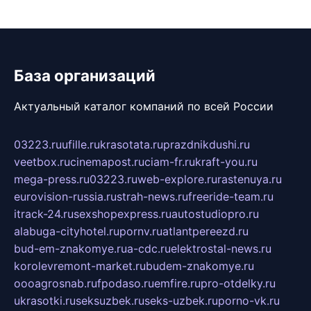
База организаций
Актуальный каталог компаний по всей России
03223.ru
ufille.ru
krasotata.ru
prazdnikdushi.ru
veetbox.ru
cinemapost.ru
ciam-fr.ru
kraft-you.ru
mega-press.ru
03223.ru
web-explore.ru
rastenuya.ru
eurovision-russia.ru
strah-news.ru
freeride-team.ru
itrack-24.ru
sexshopexpress.ru
autostudiopro.ru
alabuga-cityhotel.ru
pornv.ru
atlantpereezd.ru
bud-em-znakomye.ru
a-cdc.ru
elektrostal-news.ru
korolevremont-market.ru
budem-znakomye.ru
oooagrosnab.ru
fpodaso.ru
emfire.ru
pro-otdelky.ru
ukrasotki.ru
seksuzbek.ru
seks-uzbek.ru
porno-vk.ru