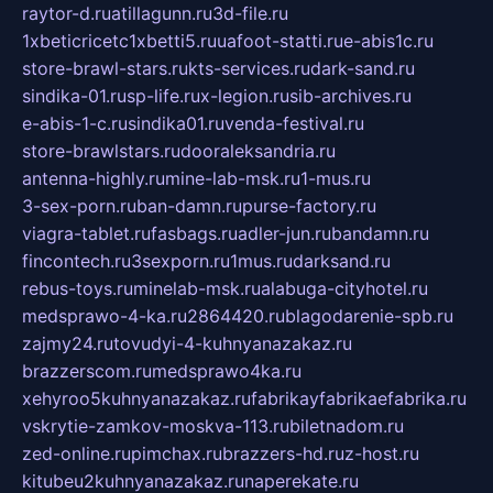
raytor-d.ru
atillagunn.ru
3d-file.ru
1xbeticricetc1xbetti5.ru
uafoot-statti.ru
e-abis1c.ru
store-brawl-stars.ru
kts-services.ru
dark-sand.ru
sindika-01.ru
sp-life.ru
x-legion.ru
sib-archives.ru
e-abis-1-c.ru
sindika01.ru
venda-festival.ru
store-brawlstars.ru
dooraleksandria.ru
antenna-highly.ru
mine-lab-msk.ru
1-mus.ru
3-sex-porn.ru
ban-damn.ru
purse-factory.ru
viagra-tablet.ru
fasbags.ru
adler-jun.ru
bandamn.ru
fincontech.ru
3sexporn.ru
1mus.ru
darksand.ru
rebus-toys.ru
minelab-msk.ru
alabuga-cityhotel.ru
medsprawo-4-ka.ru
2864420.ru
blagodarenie-spb.ru
zajmy24.ru
tovudyi-4-kuhnyanazakaz.ru
brazzerscom.ru
medsprawo4ka.ru
xehyroo5kuhnyanazakaz.ru
fabrikayfabrikaefabrika.ru
vskrytie-zamkov-moskva-113.ru
biletnadom.ru
zed-online.ru
pimchax.ru
brazzers-hd.ru
z-host.ru
kitubeu2kuhnyanazakaz.ru
naperekate.ru