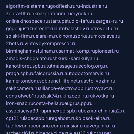
algoritm-sistema.ru
godflesh.ru
ru-industria.ru
zebra-tlt.ru
okna-proficom.ru
erynok.ru
onlinekinospace.ru
startupstudio-fefu.ru
zarges-ru.ru
gegenjustizunrecht.ru
autobalashov.ru
utrovortu.ru
spiski-firm.ru
elara-m.ru
kinomusorka.ru
mkcslava.ru
2bets.ru
vintovoykompressor.ru
birminghamvsfulham.ru
sarmat-komp.ru
pioneeri.ru
amadis-chocolate.ru
shkurki-karakulya.ru
kanotiforet.spb.ru
tutmassage.ru
ecolog.org.ru
praga.spb.ru
falcorussia.ru
autodoctorservis.ru
kamertondom.spb.ru
net-life.net.ru
avto-vozim.ru
sakhcamera.ru
alliance-electro.spb.ru
stroyavt.ru
controlweb1.ru
tdsak74.ru
kinzozo-ru.ru
kvotka.ru
iron-snab.ru
costa-bella.ru
eugrus.pp.ru
associaciya39.ru
primexpo.spb.ru
bezmorchin.ru
ia2.ru
cpt21.ru
ispecspb.ru
regahost.ru
kolosok-elita.ru
tae-kwon.ru
consrio.com.ru
insiam.ru
avegainfo.ru
archery161.ru
bigencyclica.ru
vlast16.ru
korru.net