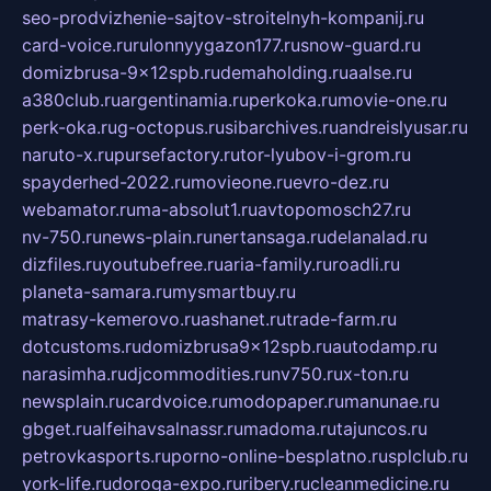
seo-prodvizhenie-sajtov-stroitelnyh-kompanij.ru
card-voice.ru
rulonnyygazon177.ru
snow-guard.ru
domizbrusa-9x12spb.ru
demaholding.ru
aalse.ru
a380club.ru
argentinamia.ru
perkoka.ru
movie-one.ru
perk-oka.ru
g-octopus.ru
sibarchives.ru
andreislyusar.ru
naruto-x.ru
pursefactory.ru
tor-lyubov-i-grom.ru
spayderhed-2022.ru
movieone.ru
evro-dez.ru
webamator.ru
ma-absolut1.ru
avtopomosch27.ru
nv-750.ru
news-plain.ru
nertansaga.ru
delanalad.ru
dizfiles.ru
youtubefree.ru
aria-family.ru
roadli.ru
planeta-samara.ru
mysmartbuy.ru
matrasy-kemerovo.ru
ashanet.ru
trade-farm.ru
dotcustoms.ru
domizbrusa9x12spb.ru
autodamp.ru
narasimha.ru
djcommodities.ru
nv750.ru
x-ton.ru
newsplain.ru
cardvoice.ru
modopaper.ru
manunae.ru
gbget.ru
alfeihavsalnassr.ru
madoma.ru
tajuncos.ru
petrovkasports.ru
porno-online-besplatno.ru
splclub.ru
york-life.ru
doroga-expo.ru
ribery.ru
cleanmedicine.ru