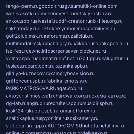
tango-perm.ru
gooddir.ru
sgv.su
multiki-online.com
webkrasotki.com
cherinvest.ru
detskiy-ostrov.ru
ankou.spb.ru
alvesta1.ru
pdf-creator.ru
nix-files.org.ru
sakhatoday.ru
elektrikersymboler.ru
sputnikyes.ru
golf2club.msk.ru
aeforums.ru
zallclub.ru
multimodal.msk.ru
habaigry.ru
haikko.ru
sobakopedia.ru
isz-fest.ru
ewnc.info
screensaver-clock.net.ru
volnav.spb.ru
comnat.ru
npf.net.ru
7bit.pp.ru
kalugatur.ru
tesiaes.ru
card.com.ru
kazanka.spb.ru
gildiya-kuznecov.ru
kameryboavision.ru
griffoncom.spb.ru
fabrika-emotsiy.ru
PARK-MATROSOVA.RU
agat.spb.ru
avtoyurist-moskva1.ru
hardware.org.ru
схема-авто.рф
dg-lab.ru
angrup.ru
recruiter.spb.ru
music8.spb.ru
krsk124.ru
kubok.spb.ru
romanofforex.ru
analitikaplus.ru
spyonline.ru
zosikamery.ru
sloboda-ural.pp.ru
AUTO-COM.SU
hohota.net
alimy.ru
online-z.com
aromat-vostoka.ru
otdelkaexp.ru