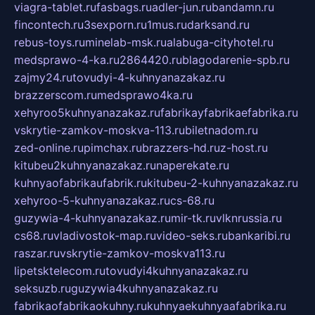
viagra-tablet.ru
fasbags.ru
adler-jun.ru
bandamn.ru
fincontech.ru
3sexporn.ru
1mus.ru
darksand.ru
rebus-toys.ru
minelab-msk.ru
alabuga-cityhotel.ru
medsprawo-4-ka.ru
2864420.ru
blagodarenie-spb.ru
zajmy24.ru
tovudyi-4-kuhnyanazakaz.ru
brazzerscom.ru
medsprawo4ka.ru
xehyroo5kuhnyanazakaz.ru
fabrikayfabrikaefabrika.ru
vskrytie-zamkov-moskva-113.ru
biletnadom.ru
zed-online.ru
pimchax.ru
brazzers-hd.ru
z-host.ru
kitubeu2kuhnyanazakaz.ru
naperekate.ru
kuhnyaofabrikaufabrik.ru
kitubeu-2-kuhnyanazakaz.ru
xehyroo-5-kuhnyanazakaz.ru
cs-68.ru
guzywia-4-kuhnyanazakaz.ru
mir-tk.ru
vlknrussia.ru
cs68.ru
vladivostok-map.ru
video-seks.ru
bankaribi.ru
raszar.ru
vskrytie-zamkov-moskva113.ru
lipetsktelecom.ru
tovudyi4kuhnyanazakaz.ru
seksuzb.ru
guzywia4kuhnyanazakaz.ru
fabrikaofabrikaokuhny.ru
kuhnyaekuhnyaafabrika.ru