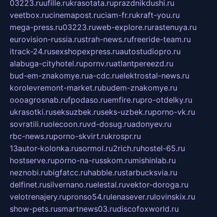
03223.ru
ufille.ru
krasotata.ru
prazdnikdushi.ru
veetbox.ru
cinemapost.ru
ciam-fr.ru
kraft-you.ru
mega-press.ru
03223.ru
web-explore.ru
rastenuya.ru
eurovision-russia.ru
strah-news.ru
freeride-team.ru
itrack-24.ru
sexshopexpress.ru
autostudiopro.ru
alabuga-cityhotel.ru
pornv.ru
atlantpereezd.ru
bud-em-znakomye.ru
a-cdc.ru
elektrostal-news.ru
korolevremont-market.ru
budem-znakomye.ru
oooagrosnab.ru
fpodaso.ru
emfire.ru
pro-otdelky.ru
ukrasotki.ru
seksuzbek.ru
seks-uzbek.ru
porno-vk.ru
sovratili.ru
olecoon.ru
vd-dosug.ru
adonyev.ru
rbc-news.ru
porno-skvirt.ru
krospr.ru
13autor-kolonka.ru
sormol.ru
2rich.ru
hostel-65.ru
hostserve.ru
porno-na-russkom.ru
mishinlab.ru
neznobi.ru
bigfatcc.ru
habble.ru
starbucksvia.ru
delfinet.ru
silvernano.ru
elestal.ru
vektor-doroga.ru
velotrenajery.ru
pronso54.ru
lenasever.ru
lovinskix.ru
show-pets.ru
smartnews03.ru
discofoxworld.ru