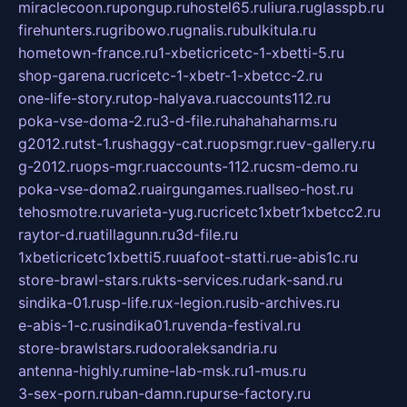
miraclecoon.ru
pongup.ru
hostel65.ru
liura.ru
glasspb.ru
firehunters.ru
gribowo.ru
gnalis.ru
bulkitula.ru
hometown-france.ru
1-xbeticricetc-1-xbetti-5.ru
shop-garena.ru
cricetc-1-xbetr-1-xbetcc-2.ru
one-life-story.ru
top-halyava.ru
accounts112.ru
poka-vse-doma-2.ru
3-d-file.ru
hahahaharms.ru
g2012.ru
tst-1.ru
shaggy-cat.ru
opsmgr.ru
ev-gallery.ru
g-2012.ru
ops-mgr.ru
accounts-112.ru
csm-demo.ru
poka-vse-doma2.ru
airgungames.ru
allseo-host.ru
tehosmotre.ru
varieta-yug.ru
cricetc1xbetr1xbetcc2.ru
raytor-d.ru
atillagunn.ru
3d-file.ru
1xbeticricetc1xbetti5.ru
uafoot-statti.ru
e-abis1c.ru
store-brawl-stars.ru
kts-services.ru
dark-sand.ru
sindika-01.ru
sp-life.ru
x-legion.ru
sib-archives.ru
e-abis-1-c.ru
sindika01.ru
venda-festival.ru
store-brawlstars.ru
dooraleksandria.ru
antenna-highly.ru
mine-lab-msk.ru
1-mus.ru
3-sex-porn.ru
ban-damn.ru
purse-factory.ru