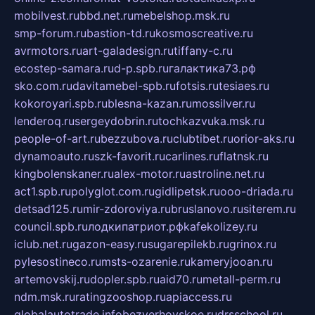
mobilvest.ru
bbd.net.ru
mebelshop.msk.ru
smp-forum.ru
bastion-td.ru
kosmoscreative.ru
avrmotors.ru
art-galadesign.ru
tiffany-c.ru
ecostep-samara.ru
d-p.spb.ru
галактика73.рф
sko.com.ru
davitamebel-spb.ru
fotsis.ru
tesiaes.ru
kokoroyari.spb.ru
blesna-kazan.ru
mossilver.ru
lenderoq.ru
sergeydobrin.ru
tochkazvuka.msk.ru
people-of-art.ru
bezzubova.ru
clubtibet.ru
orior-aks.ru
dynamoauto.ru
szk-favorit.ru
carlines.ru
flatnsk.ru
kingbolenskaner.ru
alex-motor.ru
astroline.net.ru
act1.spb.ru
polyglot.com.ru
gidlipetsk.ru
ooo-driada.ru
detsad125.ru
mir-zdoroviya.ru
bruslanovo.ru
siterem.ru
council.spb.ru
лодкипатриот.рф
kafekolizey.ru
iclub.net.ru
gazon-easy.ru
sugarepilekb.ru
grinox.ru
pylesostineco.ru
msts-ozarenie.ru
kameryjooan.ru
artemovskij.ru
dopler.spb.ru
aid70.ru
metall-perm.ru
ndm.msk.ru
ratingzooshop.ru
apiaccess.ru
globalautotrade.info
bezverhovskoe.ru
drsschool.ru