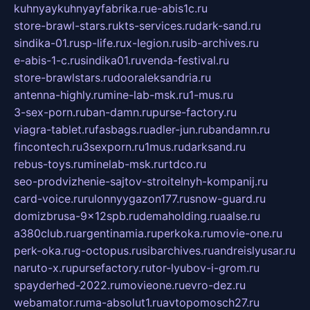
kuhnyaykuhnyayfabrika.ru
e-abis1c.ru
store-brawl-stars.ru
kts-services.ru
dark-sand.ru
sindika-01.ru
sp-life.ru
x-legion.ru
sib-archives.ru
e-abis-1-c.ru
sindika01.ru
venda-festival.ru
store-brawlstars.ru
dooraleksandria.ru
antenna-highly.ru
mine-lab-msk.ru
1-mus.ru
3-sex-porn.ru
ban-damn.ru
purse-factory.ru
viagra-tablet.ru
fasbags.ru
adler-jun.ru
bandamn.ru
fincontech.ru
3sexporn.ru
1mus.ru
darksand.ru
rebus-toys.ru
minelab-msk.ru
rtdco.ru
seo-prodvizhenie-sajtov-stroitelnyh-kompanij.ru
card-voice.ru
rulonnyygazon177.ru
snow-guard.ru
domizbrusa-9x12spb.ru
demaholding.ru
aalse.ru
a380club.ru
argentinamia.ru
perkoka.ru
movie-one.ru
perk-oka.ru
g-octopus.ru
sibarchives.ru
andreislyusar.ru
naruto-x.ru
pursefactory.ru
tor-lyubov-i-grom.ru
spayderhed-2022.ru
movieone.ru
evro-dez.ru
webamator.ru
ma-absolut1.ru
avtopomosch27.ru