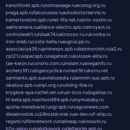
kanotiforet.spb.ru
tutmassage.ru
ecolog.org.ru
praga.spb.ru
falcorussia.ru
autodoctorservis.ru
kamertondom.spb.ru
net-life.net.ru
avto-vozim.ru
sakhcamera.ru
alliance-electro.spb.ru
stroyavt.ru
controlweb1.ru
tdsak74.ru
kinzozo-ru.ru
kvotka.ru
iron-snab.ru
costa-bella.ru
eugrus.pp.ru
associaciya39.ru
primexpo.spb.ru
bezmorchin.ru
ia2.ru
cpt21.ru
ispecspb.ru
regahost.ru
kolosok-elita.ru
tae-kwon.ru
consrio.com.ru
insiam.ru
avegainfo.ru
archery161.ru
bigencyclica.ru
vlast16.ru
korru.net
sarmiento.spb.su
extelopedia.ru
lammin-suo.spb.ru
iskatour.spb.ru
snpi.org.ru
running-line.ru
krygeva-spa.ru
chel.net.ru
rust-loco.ru
dugshop.ru
hl-beta.spb.ru
school494.spb.ru
mymubaby.ru
epoha-metalband.ru
ngr.spb.ru
rusgosnews.com
dieselvostok.ru
24hostel.msk.ru
w-dev.ru
f-ship.ru
regsmi.ru
filmnetwork.ru
malinasp.ru
kinosvin.ru
h2o-salon.ru
malutkayork.ru
deltaprim.spb.ru