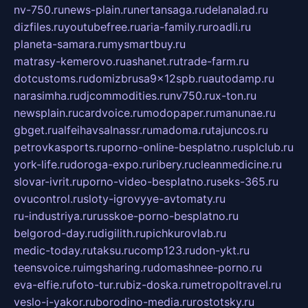
nv-750.ru
news-plain.ru
nertansaga.ru
delanalad.ru
dizfiles.ru
youtubefree.ru
aria-family.ru
roadli.ru
planeta-samara.ru
mysmartbuy.ru
matrasy-kemerovo.ru
ashanet.ru
trade-farm.ru
dotcustoms.ru
domizbrusa9x12spb.ru
autodamp.ru
narasimha.ru
djcommodities.ru
nv750.ru
x-ton.ru
newsplain.ru
cardvoice.ru
modopaper.ru
manunae.ru
gbget.ru
alfeihavsalnassr.ru
madoma.ru
tajuncos.ru
petrovkasports.ru
porno-online-besplatno.ru
splclub.ru
york-life.ru
doroga-expo.ru
ribery.ru
cleanmedicine.ru
slovar-ivrit.ru
porno-video-besplatno.ru
seks-365.ru
ovucontrol.ru
sloty-igrovyye-avtomaty.ru
ru-industriya.ru
russkoe-porno-besplatno.ru
belgorod-day.ru
digilith.ru
pichkurovlab.ru
medic-today.ru
taksu.ru
comp123.ru
don-ykt.ru
teensvoice.ru
imgsharing.ru
domashnee-porno.ru
eva-elfie.ru
foto-tur.ru
biz-doska.ru
metropoltravel.ru
veslo-i-yakor.ru
borodino-media.ru
rostotsky.ru