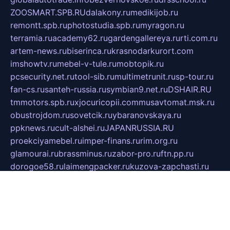
ZOOSMART.SPB.RU
dalakony.ru
medikijob.ru
remontt.spb.ru
photostudia.spb.ru
myragon.ru
terramia.ru
academy62.ru
gardengallereya.ru
rti.com.ru
artem-news.ru
biserinca.ru
krasnodarkurort.com
imshowtv.ru
mebel-v-tule.ru
mobtopik.ru
pcsecurity.net.ru
tool-sib.ru
multimetrunit.ru
sp-tour.ru
fan-cs.ru
santeh-russia.ru
symbian9.net.ru
DSHAIR.RU
tmmotors.spb.ru
xjocuricopii.com
musavtomat.msk.ru
obustrojdom.ru
sovetcik.ru
ybaranovskaya.ru
ppknews.ru
cult-alshei.ru
JAPANRUSSIA.RU
proekciyamebel.ru
imper-finans.ru
rim.org.ru
glamourai.ru
brassminus.ru
zabor-pro.ru
ftn.pp.ru
dorogoe58.ru
laimengpacker.ru
kuzova-zapchasti.ru
sageerp.ru
taxodrom.ru
dsrazvitie.ru
hardcity.net.ru
ratinghomegames.ru
topservice25.ru
gubernyan.ru
gtglasslined.ru
ii4.ru
tssport.spb.ru
andorra24.com
blackwallstreet.ru
oboimos.ru
optim-doors.com.ru