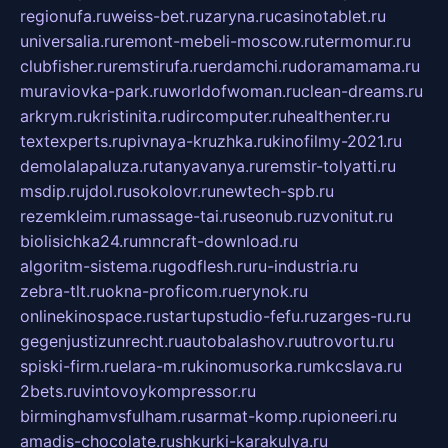
regionufa.ru
weiss-bet.ru
zaryna.ru
casinotablet.ru
universalia.ru
remont-mebeli-moscow.ru
termomur.ru
clubfisher.ru
remstirufa.ru
erdamchi.ru
doramamama.ru
muraviovka-park.ru
worldofwoman.ru
clean-dreams.ru
arkrym.ru
kristinita.ru
dircomputer.ru
healthenter.ru
textexperts.ru
pivnaya-kruzhka.ru
kinofilmy-2021.ru
demolalapaluza.ru
tanyavanya.ru
remstir-tolyatti.ru
msdip.ru
jdol.ru
sokolovr.ru
newtech-spb.ru
rezemkleim.ru
massage-tai.ru
seonub.ru
zvonitut.ru
biolisichka24.ru
mncraft-download.ru
algoritm-sistema.ru
godflesh.ru
ru-industria.ru
zebra-tlt.ru
okna-proficom.ru
erynok.ru
onlinekinospace.ru
startupstudio-fefu.ru
zarges-ru.ru
gegenjustizunrecht.ru
autobalashov.ru
utrovortu.ru
spiski-firm.ru
elara-m.ru
kinomusorka.ru
mkcslava.ru
2bets.ru
vintovoykompressor.ru
birminghamvsfulham.ru
sarmat-komp.ru
pioneeri.ru
amadis-chocolate.ru
shkurki-karakulya.ru