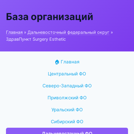
База организаций
Главная
»
Дальневосточный федеральный округ
»
ЗдравПункт Surgery Esthetic
🏠 Главная
Центральный ФО
Северо-Западный ФО
Приволжский ФО
Уральский ФО
Сибирский ФО
Дальневосточный ФО