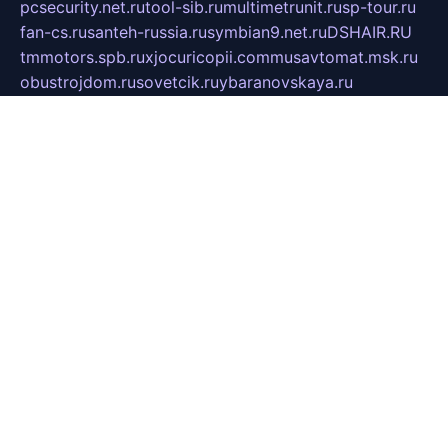
pcsecurity.net.ru
tool-sib.ru
multimetrunit.ru
sp-tour.ru
fan-cs.ru
santeh-russia.ru
symbian9.net.ru
DSHAIR.RU
tmmotors.spb.ru
xjocuricopii.com
musavtomat.msk.ru
obustrojdom.ru
sovetcik.ru
ybaranovskaya.ru
ppknews.ru
cult-alshei.ru
JAPANRUSSIA.RU
proekciyamebel.ru
imper-finans.ru
rim.org.ru
glamourai.ru
brassminus.ru
zabor-pro.ru
ftn.pp.ru
dorogoe58.ru
laimengpacker.ru
kuzova-zapchasti.ru
sageerp.ru
taxodrom.ru
dsrazvitie.ru
hardcity.net.ru
ratinghomegames.ru
topservice25.ru
gubernyan.ru
gtglasslined.ru
ii4.ru
tssport.spb.ru
andorra24.com
blackwallstreet.ru
oboimos.ru
optim-doors.com.ru
ikuch.ru
nycr.org.ru
npa21.ru
vremya-ch.spb.ru
desert000.ru
ivtorgi.ru
ifiori.ru
catalog-statei.ru
dcv.org.ru
spetsmaster174.ru
ipkameryhiseeu.ru
dum26.ru
ruspol.spb.ru
fr-opendp.ru
kam-solnyshko.ru
cheyenne-arapaho.ru
sevzapmetal.spb.ru
ted-lapidus.spb.ru
parasite-eliminator.ru