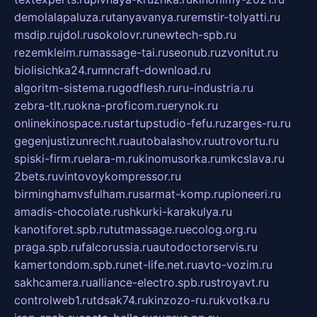
demolalapaluza.ru
tanyavanya.ru
remstir-tolyatti.ru
msdip.ru
jdol.ru
sokolovr.ru
newtech-spb.ru
rezemkleim.ru
massage-tai.ru
seonub.ru
zvonitut.ru
biolisichka24.ru
mncraft-download.ru
algoritm-sistema.ru
godflesh.ru
ru-industria.ru
zebra-tlt.ru
okna-proficom.ru
erynok.ru
onlinekinospace.ru
startupstudio-fefu.ru
zarges-ru.ru
gegenjustizunrecht.ru
autobalashov.ru
utrovortu.ru
spiski-firm.ru
elara-m.ru
kinomusorka.ru
mkcslava.ru
2bets.ru
vintovoykompressor.ru
birminghamvsfulham.ru
sarmat-komp.ru
pioneeri.ru
amadis-chocolate.ru
shkurki-karakulya.ru
kanotiforet.spb.ru
tutmassage.ru
ecolog.org.ru
praga.spb.ru
falcorussia.ru
autodoctorservis.ru
kamertondom.spb.ru
net-life.net.ru
avto-vozim.ru
sakhcamera.ru
alliance-electro.spb.ru
stroyavt.ru
controlweb1.ru
tdsak74.ru
kinzozo-ru.ru
kvotka.ru