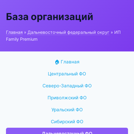
База организаций
Главная
»
Дальневосточный федеральный округ
» ИП
Family Premium
🏠 Главная
Центральный ФО
Северо-Западный ФО
Приволжский ФО
Уральский ФО
Сибирский ФО
Дальневосточный ФО