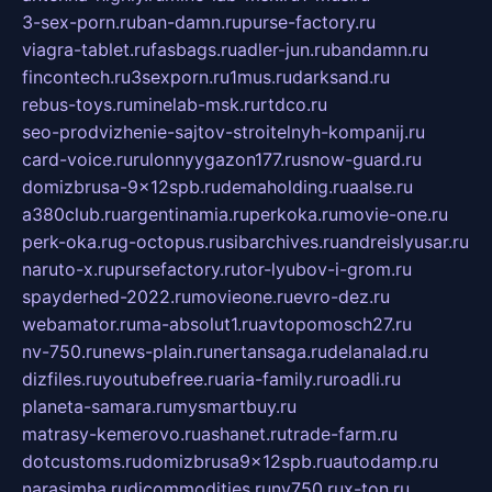
3-sex-porn.ru
ban-damn.ru
purse-factory.ru
viagra-tablet.ru
fasbags.ru
adler-jun.ru
bandamn.ru
fincontech.ru
3sexporn.ru
1mus.ru
darksand.ru
rebus-toys.ru
minelab-msk.ru
rtdco.ru
seo-prodvizhenie-sajtov-stroitelnyh-kompanij.ru
card-voice.ru
rulonnyygazon177.ru
snow-guard.ru
domizbrusa-9x12spb.ru
demaholding.ru
aalse.ru
a380club.ru
argentinamia.ru
perkoka.ru
movie-one.ru
perk-oka.ru
g-octopus.ru
sibarchives.ru
andreislyusar.ru
naruto-x.ru
pursefactory.ru
tor-lyubov-i-grom.ru
spayderhed-2022.ru
movieone.ru
evro-dez.ru
webamator.ru
ma-absolut1.ru
avtopomosch27.ru
nv-750.ru
news-plain.ru
nertansaga.ru
delanalad.ru
dizfiles.ru
youtubefree.ru
aria-family.ru
roadli.ru
planeta-samara.ru
mysmartbuy.ru
matrasy-kemerovo.ru
ashanet.ru
trade-farm.ru
dotcustoms.ru
domizbrusa9x12spb.ru
autodamp.ru
narasimha.ru
djcommodities.ru
nv750.ru
x-ton.ru