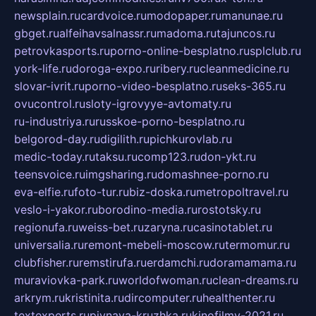
newsplain.ru
cardvoice.ru
modopaper.ru
manunae.ru
gbget.ru
alfeihavsalnassr.ru
madoma.ru
tajuncos.ru
petrovkasports.ru
porno-online-besplatno.ru
splclub.ru
york-life.ru
doroga-expo.ru
ribery.ru
cleanmedicine.ru
slovar-ivrit.ru
porno-video-besplatno.ru
seks-365.ru
ovucontrol.ru
sloty-igrovyye-avtomaty.ru
ru-industriya.ru
russkoe-porno-besplatno.ru
belgorod-day.ru
digilith.ru
pichkurovlab.ru
medic-today.ru
taksu.ru
comp123.ru
don-ykt.ru
teensvoice.ru
imgsharing.ru
domashnee-porno.ru
eva-elfie.ru
foto-tur.ru
biz-doska.ru
metropoltravel.ru
veslo-i-yakor.ru
borodino-media.ru
rostotsky.ru
regionufa.ru
weiss-bet.ru
zaryna.ru
casinotablet.ru
universalia.ru
remont-mebeli-moscow.ru
termomur.ru
clubfisher.ru
remstirufa.ru
erdamchi.ru
doramamama.ru
muraviovka-park.ru
worldofwoman.ru
clean-dreams.ru
arkrym.ru
kristinita.ru
dircomputer.ru
healthenter.ru
textexperts.ru
pivnaya-kruzhka.ru
kinofilmy-2021.ru