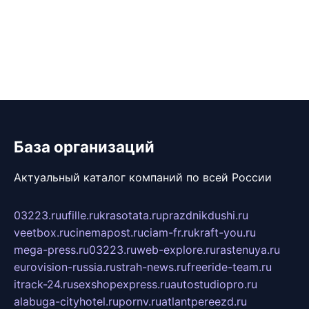
База организаций
Актуальный каталог компаний по всей России
03223.ru
ufille.ru
krasotata.ru
prazdnikdushi.ru
veetbox.ru
cinemapost.ru
ciam-fr.ru
kraft-you.ru
mega-press.ru
03223.ru
web-explore.ru
rastenuya.ru
eurovision-russia.ru
strah-news.ru
freeride-team.ru
itrack-24.ru
sexshopexpress.ru
autostudiopro.ru
alabuga-cityhotel.ru
pornv.ru
atlantpereezd.ru