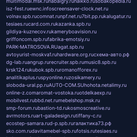
multimodal.msk.ru
habaigry.ru
haikko.ru
sobakopedia.ru
isz-fest.ru
ewnc.info
screensaver-clock.net.ru
volnav.spb.ru
comnat.ru
npf.net.ru
7bit.pp.ru
kalugatur.ru
tesiaes.ru
card.com.ru
kazanka.spb.ru
gildiya-kuznecov.ru
kameryboavision.ru
griffoncom.spb.ru
fabrika-emotsiy.ru
PARK-MATROSOVA.RU
agat.spb.ru
avtoyurist-moskva1.ru
hardware.org.ru
схема-авто.рф
dg-lab.ru
angrup.ru
recruiter.spb.ru
music8.spb.ru
krsk124.ru
kubok.spb.ru
romanofforex.ru
analitikaplus.ru
spyonline.ru
zosikamery.ru
sloboda-ural.pp.ru
AUTO-COM.SU
hohota.net
alimy.ru
online-z.com
aromat-vostoka.ru
otdelkaexp.ru
mobilvest.ru
bbd.net.ru
mebelshop.msk.ru
smp-forum.ru
bastion-td.ru
kosmoscreative.ru
avrmotors.ru
art-galadesign.ru
tiffany-c.ru
ecostep-samara.ru
d-p.spb.ru
галактика73.рф
sko.com.ru
davitamebel-spb.ru
fotsis.ru
tesiaes.ru