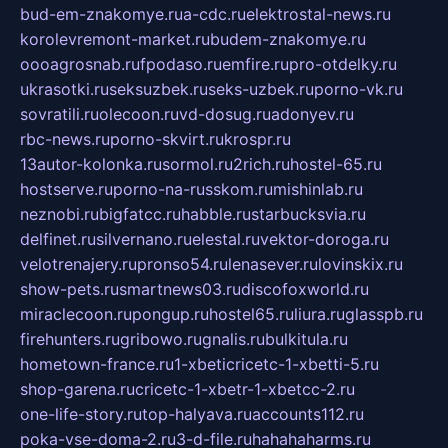
bud-em-znakomye.ru
a-cdc.ru
elektrostal-news.ru
korolevremont-market.ru
budem-znakomye.ru
oooagrosnab.ru
fpodaso.ru
emfire.ru
pro-otdelky.ru
ukrasotki.ru
seksuzbek.ru
seks-uzbek.ru
porno-vk.ru
sovratili.ru
olecoon.ru
vd-dosug.ru
adonyev.ru
rbc-news.ru
porno-skvirt.ru
krospr.ru
13autor-kolonka.ru
sormol.ru
2rich.ru
hostel-65.ru
hostserve.ru
porno-na-russkom.ru
mishinlab.ru
neznobi.ru
bigfatcc.ru
habble.ru
starbucksvia.ru
delfinet.ru
silvernano.ru
elestal.ru
vektor-doroga.ru
velotrenajery.ru
pronso54.ru
lenasever.ru
lovinskix.ru
show-pets.ru
smartnews03.ru
discofoxworld.ru
miraclecoon.ru
pongup.ru
hostel65.ru
liura.ru
glasspb.ru
firehunters.ru
gribowo.ru
gnalis.ru
bulkitula.ru
hometown-france.ru
1-xbeticricetc-1-xbetti-5.ru
shop-garena.ru
cricetc-1-xbetr-1-xbetcc-2.ru
one-life-story.ru
top-halyava.ru
accounts112.ru
poka-vse-doma-2.ru
3-d-file.ru
hahahaharms.ru