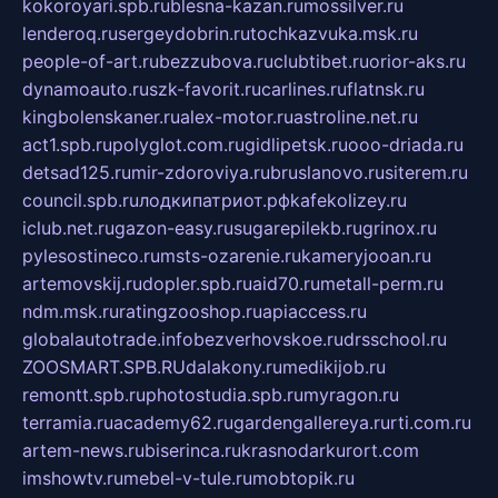
kokoroyari.spb.ru
blesna-kazan.ru
mossilver.ru
lenderoq.ru
sergeydobrin.ru
tochkazvuka.msk.ru
people-of-art.ru
bezzubova.ru
clubtibet.ru
orior-aks.ru
dynamoauto.ru
szk-favorit.ru
carlines.ru
flatnsk.ru
kingbolenskaner.ru
alex-motor.ru
astroline.net.ru
act1.spb.ru
polyglot.com.ru
gidlipetsk.ru
ooo-driada.ru
detsad125.ru
mir-zdoroviya.ru
bruslanovo.ru
siterem.ru
council.spb.ru
лодкипатриот.рф
kafekolizey.ru
iclub.net.ru
gazon-easy.ru
sugarepilekb.ru
grinox.ru
pylesostineco.ru
msts-ozarenie.ru
kameryjooan.ru
artemovskij.ru
dopler.spb.ru
aid70.ru
metall-perm.ru
ndm.msk.ru
ratingzooshop.ru
apiaccess.ru
globalautotrade.info
bezverhovskoe.ru
drsschool.ru
ZOOSMART.SPB.RU
dalakony.ru
medikijob.ru
remontt.spb.ru
photostudia.spb.ru
myragon.ru
terramia.ru
academy62.ru
gardengallereya.ru
rti.com.ru
artem-news.ru
biserinca.ru
krasnodarkurort.com
imshowtv.ru
mebel-v-tule.ru
mobtopik.ru