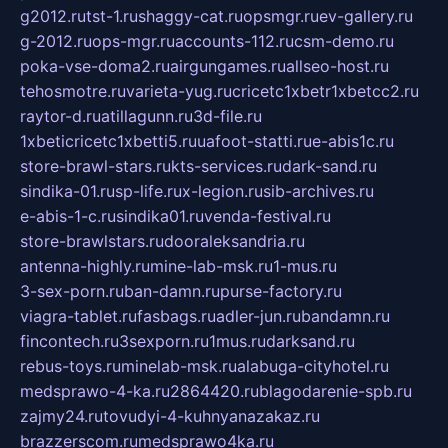
g2012.ru
tst-1.ru
shaggy-cat.ru
opsmgr.ru
ev-gallery.ru
g-2012.ru
ops-mgr.ru
accounts-112.ru
csm-demo.ru
poka-vse-doma2.ru
airgungames.ru
allseo-host.ru
tehosmotre.ru
varieta-yug.ru
cricetc1xbetr1xbetcc2.ru
raytor-d.ru
atillagunn.ru
3d-file.ru
1xbeticricetc1xbetti5.ru
uafoot-statti.ru
e-abis1c.ru
store-brawl-stars.ru
kts-services.ru
dark-sand.ru
sindika-01.ru
sp-life.ru
x-legion.ru
sib-archives.ru
e-abis-1-c.ru
sindika01.ru
venda-festival.ru
store-brawlstars.ru
dooraleksandria.ru
antenna-highly.ru
mine-lab-msk.ru
1-mus.ru
3-sex-porn.ru
ban-damn.ru
purse-factory.ru
viagra-tablet.ru
fasbags.ru
adler-jun.ru
bandamn.ru
fincontech.ru
3sexporn.ru
1mus.ru
darksand.ru
rebus-toys.ru
minelab-msk.ru
alabuga-cityhotel.ru
medsprawo-4-ka.ru
2864420.ru
blagodarenie-spb.ru
zajmy24.ru
tovudyi-4-kuhnyanazakaz.ru
brazzerscom.ru
medsprawo4ka.ru