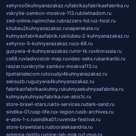
xehyroo5kuhnyanazakaz.ru
fabrikayfabrikaefabrika.ru
vskrytie-zamkov-moskva-113.ru
biletnadom.ru
zed-online.ru
pimchax.ru
brazzers-hd.ru
z-host.ru
kitubeu2kuhnyanazakaz.ru
naperekate.ru
kuhnyaofabrikaufabrik.ru
kitubeu-2-kuhnyanazakaz.ru
xehyroo-5-kuhnyanazakaz.ru
cs-68.ru
guzywia-4-kuhnyanazakaz.ru
mir-tk.ru
vlknrussia.ru
cs68.ru
vladivostok-map.ru
video-seks.ru
bankaribi.ru
raszar.ru
vskrytie-zamkov-moskva113.ru
lipetsktelecom.ru
tovudyi4kuhnyanazakaz.ru
seksuzb.ru
guzywia4kuhnyanazakaz.ru
fabrikaofabrikaokuhny.ru
kuhnyaekuhnyaafabrika.ru
kuhnyaykuhnyayfabrika.ru
e-abis1c.ru
store-brawl-stars.ru
kts-services.ru
dark-sand.ru
sindika-01.ru
sp-life.ru
x-legion.ru
sib-archives.ru
e-abis-1-c.ru
sindika01.ru
venda-festival.ru
store-brawlstars.ru
dooraleksandria.ru
antenna-highly.ru
mine-lab-msk.ru
1-mus.ru