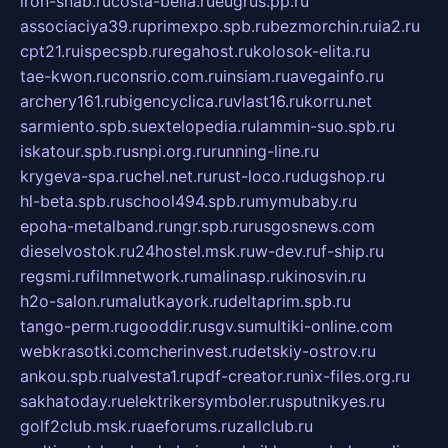
iron-snab.ru
costa-bella.ru
eugrus.pp.ru
associaciya39.ru
primexpo.spb.ru
bezmorchin.ru
ia2.ru
cpt21.ru
ispecspb.ru
regahost.ru
kolosok-elita.ru
tae-kwon.ru
consrio.com.ru
insiam.ru
avegainfo.ru
archery161.ru
bigencyclica.ru
vlast16.ru
korru.net
sarmiento.spb.su
extelopedia.ru
lammin-suo.spb.ru
iskatour.spb.ru
snpi.org.ru
running-line.ru
krygeva-spa.ru
chel.net.ru
rust-loco.ru
dugshop.ru
hl-beta.spb.ru
school494.spb.ru
mymubaby.ru
epoha-metalband.ru
ngr.spb.ru
rusgosnews.com
dieselvostok.ru
24hostel.msk.ru
w-dev.ru
f-ship.ru
regsmi.ru
filmnetwork.ru
malinasp.ru
kinosvin.ru
h2o-salon.ru
malutkayork.ru
deltaprim.spb.ru
tango-perm.ru
gooddir.ru
sgv.su
multiki-online.com
webkrasotki.com
cherinvest.ru
detskiy-ostrov.ru
ankou.spb.ru
alvesta1.ru
pdf-creator.ru
nix-files.org.ru
sakhatoday.ru
elektrikersymboler.ru
sputnikyes.ru
golf2club.msk.ru
aeforums.ru
zallclub.ru