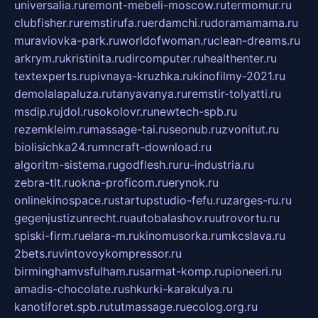
universalia.ru
remont-mebeli-moscow.ru
termomur.ru
clubfisher.ru
remstirufa.ru
erdamchi.ru
doramamama.ru
muraviovka-park.ru
worldofwoman.ru
clean-dreams.ru
arkrym.ru
kristinita.ru
dircomputer.ru
healthenter.ru
textexperts.ru
pivnaya-kruzhka.ru
kinofilmy-2021.ru
demolalapaluza.ru
tanyavanya.ru
remstir-tolyatti.ru
msdip.ru
jdol.ru
sokolovr.ru
newtech-spb.ru
rezemkleim.ru
massage-tai.ru
seonub.ru
zvonitut.ru
biolisichka24.ru
mncraft-download.ru
algoritm-sistema.ru
godflesh.ru
ru-industria.ru
zebra-tlt.ru
okna-proficom.ru
erynok.ru
onlinekinospace.ru
startupstudio-fefu.ru
zarges-ru.ru
gegenjustizunrecht.ru
autobalashov.ru
utrovortu.ru
spiski-firm.ru
elara-m.ru
kinomusorka.ru
mkcslava.ru
2bets.ru
vintovoykompressor.ru
birminghamvsfulham.ru
sarmat-komp.ru
pioneeri.ru
amadis-chocolate.ru
shkurki-karakulya.ru
kanotiforet.spb.ru
tutmassage.ru
ecolog.org.ru