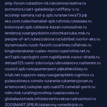
smp-forum.ru
bastion-td.ru
kosmoscreative.ru
avrmotors.ru
art-galadesign.ru
tiffany-c.ru
ecostep-samara.ru
d-p.spb.ru
галактика73.рф
sko.com.ru
davitamebel-spb.ru
fotsis.ru
tesiaes.ru
kokoroyari.spb.ru
blesna-kazan.ru
mossilver.ru
lenderoq.ru
sergeydobrin.ru
tochkazvuka.msk.ru
people-of-art.ru
bezzubova.ru
clubtibet.ru
orior-aks.ru
dynamoauto.ru
szk-favorit.ru
carlines.ru
flatnsk.ru
kingbolenskaner.ru
alex-motor.ru
astroline.net.ru
act1.spb.ru
polyglot.com.ru
gidlipetsk.ru
ooo-driada.ru
detsad125.ru
mir-zdoroviya.ru
bruslanovo.ru
siterem.ru
council.spb.ru
лодкипатриот.рф
kafekolizey.ru
iclub.net.ru
gazon-easy.ru
sugarepilekb.ru
grinox.ru
pylesostineco.ru
msts-ozarenie.ru
kameryjooan.ru
artemovskij.ru
dopler.spb.ru
aid70.ru
metall-perm.ru
ndm.msk.ru
ratingzooshop.ru
apiaccess.ru
globalautotrade.info
bezverhovskoe.ru
drsschool.ru
ZOOSMART.SPB.RU
dalakony.ru
medikijob.ru