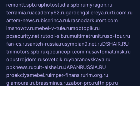
remontt.spb.ru
photostudia.spb.ru
myragon.ru
terramia.ru
academy62.ru
gardengallereya.ru
rti.com.ru
artem-news.ru
biserinca.ru
krasnodarkurort.com
imshowtv.ru
mebel-v-tule.ru
mobtopik.ru
pcsecurity.net.ru
tool-sib.ru
multimetrunit.ru
sp-tour.ru
fan-cs.ru
santeh-russia.ru
symbian9.net.ru
DSHAIR.RU
tmmotors.spb.ru
xjocuricopii.com
musavtomat.msk.ru
obustrojdom.ru
sovetcik.ru
ybaranovskaya.ru
ppknews.ru
cult-alshei.ru
JAPANRUSSIA.RU
proekciyamebel.ru
imper-finans.ru
rim.org.ru
glamourai.ru
brassminus.ru
zabor-pro.ru
ftn.pp.ru
dorogoe58.ru
laimengpacker.ru
kuzova-zapchasti.ru
sageerp.ru
taxodrom.ru
dsrazvitie.ru
hardcity.net.ru
ratinghomegames.ru
topservice25.ru
gubernyan.ru
gtglasslined.ru
ii4.ru
tssport.spb.ru
andorra24.com
blackwallstreet.ru
oboimos.ru
optim-doors.com.ru
ikuch.ru
nycr.org.ru
npa21.ru
vremya-ch.spb.ru
desert000.ru
ivtorgi.ru
ifiori.ru
catalog-statei.ru