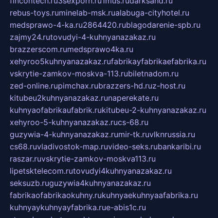
fincontech.ru
3sexporn.ru
1mus.ru
darksand.ru
rebus-toys.ru
minelab-msk.ru
alabuga-cityhotel.ru
medsprawo-4-ka.ru
2864420.ru
blagodarenie-spb.ru
zajmy24.ru
tovudyi-4-kuhnyanazakaz.ru
brazzerscom.ru
medsprawo4ka.ru
xehyroo5kuhnyanazakaz.ru
fabrikayfabrikaefabrika.ru
vskrytie-zamkov-moskva-113.ru
biletnadom.ru
zed-online.ru
pimchax.ru
brazzers-hd.ru
z-host.ru
kitubeu2kuhnyanazakaz.ru
naperekate.ru
kuhnyaofabrikaufabrik.ru
kitubeu-2-kuhnyanazakaz.ru
xehyroo-5-kuhnyanazakaz.ru
cs-68.ru
guzywia-4-kuhnyanazakaz.ru
mir-tk.ru
vlknrussia.ru
cs68.ru
vladivostok-map.ru
video-seks.ru
bankaribi.ru
raszar.ru
vskrytie-zamkov-moskva113.ru
lipetsktelecom.ru
tovudyi4kuhnyanazakaz.ru
seksuzb.ru
guzywia4kuhnyanazakaz.ru
fabrikaofabrikaokuhny.ru
kuhnyaekuhnyaafabrika.ru
kuhnyaykuhnyayfabrika.ru
e-abis1c.ru