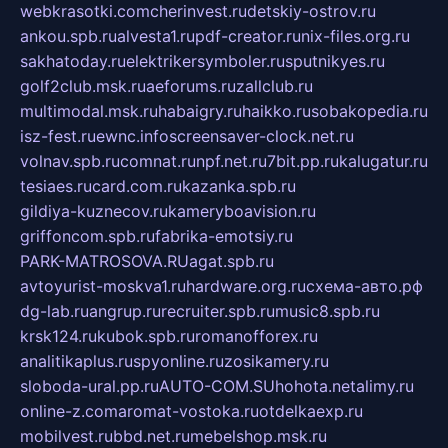
webkrasotki.com
cherinvest.ru
detskiy-ostrov.ru
ankou.spb.ru
alvesta1.ru
pdf-creator.ru
nix-files.org.ru
sakhatoday.ru
elektrikersymboler.ru
sputnikyes.ru
golf2club.msk.ru
aeforums.ru
zallclub.ru
multimodal.msk.ru
habaigry.ru
haikko.ru
sobakopedia.ru
isz-fest.ru
ewnc.info
screensaver-clock.net.ru
volnav.spb.ru
comnat.ru
npf.net.ru
7bit.pp.ru
kalugatur.ru
tesiaes.ru
card.com.ru
kazanka.spb.ru
gildiya-kuznecov.ru
kameryboavision.ru
griffoncom.spb.ru
fabrika-emotsiy.ru
PARK-MATROSOVA.RU
agat.spb.ru
avtoyurist-moskva1.ru
hardware.org.ru
схема-авто.рф
dg-lab.ru
angrup.ru
recruiter.spb.ru
music8.spb.ru
krsk124.ru
kubok.spb.ru
romanofforex.ru
analitikaplus.ru
spyonline.ru
zosikamery.ru
sloboda-ural.pp.ru
AUTO-COM.SU
hohota.net
alimy.ru
online-z.com
aromat-vostoka.ru
otdelkaexp.ru
mobilvest.ru
bbd.net.ru
mebelshop.msk.ru