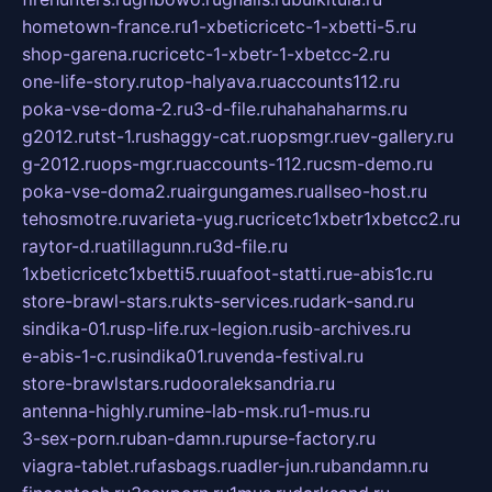
hometown-france.ru
1-xbeticricetc-1-xbetti-5.ru
shop-garena.ru
cricetc-1-xbetr-1-xbetcc-2.ru
one-life-story.ru
top-halyava.ru
accounts112.ru
poka-vse-doma-2.ru
3-d-file.ru
hahahaharms.ru
g2012.ru
tst-1.ru
shaggy-cat.ru
opsmgr.ru
ev-gallery.ru
g-2012.ru
ops-mgr.ru
accounts-112.ru
csm-demo.ru
poka-vse-doma2.ru
airgungames.ru
allseo-host.ru
tehosmotre.ru
varieta-yug.ru
cricetc1xbetr1xbetcc2.ru
raytor-d.ru
atillagunn.ru
3d-file.ru
1xbeticricetc1xbetti5.ru
uafoot-statti.ru
e-abis1c.ru
store-brawl-stars.ru
kts-services.ru
dark-sand.ru
sindika-01.ru
sp-life.ru
x-legion.ru
sib-archives.ru
e-abis-1-c.ru
sindika01.ru
venda-festival.ru
store-brawlstars.ru
dooraleksandria.ru
antenna-highly.ru
mine-lab-msk.ru
1-mus.ru
3-sex-porn.ru
ban-damn.ru
purse-factory.ru
viagra-tablet.ru
fasbags.ru
adler-jun.ru
bandamn.ru