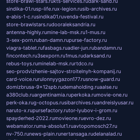
store-brawl-stars.ru
kts-services.ru
dark-sand.ru
sindika-01.ru
sp-life.ru
x-legion.ru
sib-archives.ru
e-abis-1-c.ru
sindika01.ru
venda-festival.ru
store-brawlstars.ru
dooraleksandria.ru
antenna-highly.ru
mine-lab-msk.ru
1-mus.ru
3-sex-porn.ru
ban-damn.ru
purse-factory.ru
viagra-tablet.ru
fasbags.ru
adler-jun.ru
bandamn.ru
fincontech.ru
3sexporn.ru
1mus.ru
darksand.ru
rebus-toys.ru
minelab-msk.ru
rtdco.ru
seo-prodvizhenie-sajtov-stroitelnyh-kompanij.ru
card-voice.ru
rulonnyygazon177.ru
snow-guard.ru
domizbrusa-9x12spb.ru
demaholding.ru
aalse.ru
a380club.ru
argentinamia.ru
perkoka.ru
movie-one.ru
perk-oka.ru
g-octopus.ru
sibarchives.ru
andreislyusar.ru
naruto-x.ru
pursefactory.ru
tor-lyubov-i-grom.ru
spayderhed-2022.ru
movieone.ru
evro-dez.ru
webamator.ru
ma-absolut1.ru
avtopomosch27.ru
nv-750.ru
news-plain.ru
nertansaga.ru
delanalad.ru