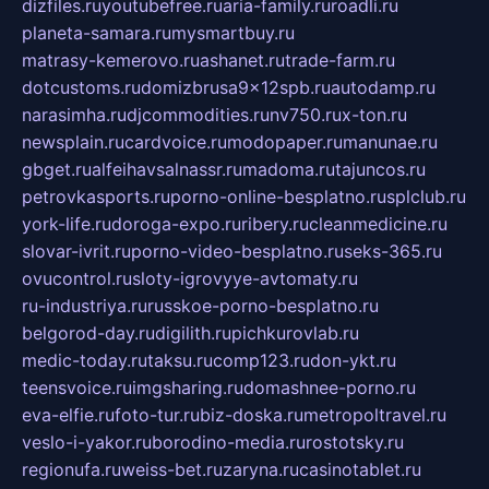
dizfiles.ru
youtubefree.ru
aria-family.ru
roadli.ru
planeta-samara.ru
mysmartbuy.ru
matrasy-kemerovo.ru
ashanet.ru
trade-farm.ru
dotcustoms.ru
domizbrusa9x12spb.ru
autodamp.ru
narasimha.ru
djcommodities.ru
nv750.ru
x-ton.ru
newsplain.ru
cardvoice.ru
modopaper.ru
manunae.ru
gbget.ru
alfeihavsalnassr.ru
madoma.ru
tajuncos.ru
petrovkasports.ru
porno-online-besplatno.ru
splclub.ru
york-life.ru
doroga-expo.ru
ribery.ru
cleanmedicine.ru
slovar-ivrit.ru
porno-video-besplatno.ru
seks-365.ru
ovucontrol.ru
sloty-igrovyye-avtomaty.ru
ru-industriya.ru
russkoe-porno-besplatno.ru
belgorod-day.ru
digilith.ru
pichkurovlab.ru
medic-today.ru
taksu.ru
comp123.ru
don-ykt.ru
teensvoice.ru
imgsharing.ru
domashnee-porno.ru
eva-elfie.ru
foto-tur.ru
biz-doska.ru
metropoltravel.ru
veslo-i-yakor.ru
borodino-media.ru
rostotsky.ru
regionufa.ru
weiss-bet.ru
zaryna.ru
casinotablet.ru