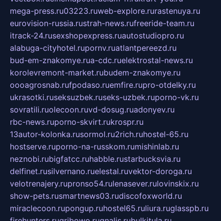
mega-press.ru
03223.ru
web-explore.ru
rastenuya.ru
eurovision-russia.ru
strah-news.ru
freeride-team.ru
itrack-24.ru
sexshopexpress.ru
autostudiopro.ru
alabuga-cityhotel.ru
pornv.ru
atlantpereezd.ru
bud-em-znakomye.ru
a-cdc.ru
elektrostal-news.ru
korolevremont-market.ru
budem-znakomye.ru
oooagrosnab.ru
fpodaso.ru
emfire.ru
pro-otdelky.ru
ukrasotki.ru
seksuzbek.ru
seks-uzbek.ru
porno-vk.ru
sovratili.ru
olecoon.ru
vd-dosug.ru
adonyev.ru
rbc-news.ru
porno-skvirt.ru
krospr.ru
13autor-kolonka.ru
sormol.ru
2rich.ru
hostel-65.ru
hostserve.ru
porno-na-russkom.ru
mishinlab.ru
neznobi.ru
bigfatcc.ru
habble.ru
starbucksvia.ru
delfinet.ru
silvernano.ru
elestal.ru
vektor-doroga.ru
velotrenajery.ru
pronso54.ru
lenasever.ru
lovinskix.ru
show-pets.ru
smartnews03.ru
discofoxworld.ru
miraclecoon.ru
pongup.ru
hostel65.ru
liura.ru
glasspb.ru
firehunters.ru
gribowo.ru
gnalis.ru
bulkitula.ru