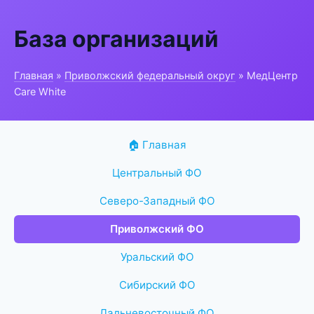
База организаций
Главная
»
Приволжский федеральный округ
» МедЦентр
Care White
🏠 Главная
Центральный ФО
Северо-Западный ФО
Приволжский ФО
Уральский ФО
Сибирский ФО
Дальневосточный ФО