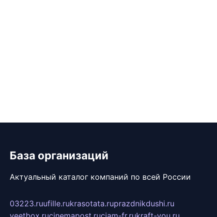
База организаций
Актуальный каталог компаний по всей России
03223.ru
ufille.ru
krasotata.ru
prazdnikdushi.ru
veetbox.ru
cinemapost.ru
ciam-fr.ru
kraft-you.ru