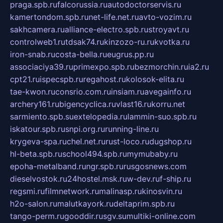
praga.spb.ru
falcorussia.ru
autodoctorservis.ru
kamertondom.spb.ru
net-life.net.ru
avto-vozim.ru
sakhcamera.ru
alliance-electro.spb.ru
stroyavt.ru
controlweb1.ru
tdsak74.ru
kinzozo-ru.ru
kvotka.ru
iron-snab.ru
costa-bella.ru
eugrus.pp.ru
associaciya39.ru
primexpo.spb.ru
bezmorchin.ru
ia2.ru
cpt21.ru
ispecspb.ru
regahost.ru
kolosok-elita.ru
tae-kwon.ru
consrio.com.ru
insiam.ru
avegainfo.ru
archery161.ru
bigencyclica.ru
vlast16.ru
korru.net
sarmiento.spb.su
extelopedia.ru
lammin-suo.spb.ru
iskatour.spb.ru
snpi.org.ru
running-line.ru
krygeva-spa.ru
chel.net.ru
rust-loco.ru
dugshop.ru
hl-beta.spb.ru
school494.spb.ru
mymubaby.ru
epoha-metalband.ru
ngr.spb.ru
rusgosnews.com
dieselvostok.ru
24hostel.msk.ru
w-dev.ru
f-ship.ru
regsmi.ru
filmnetwork.ru
malinasp.ru
kinosvin.ru
h2o-salon.ru
malutkayork.ru
deltaprim.spb.ru
tango-perm.ru
gooddir.ru
sgv.su
multiki-online.com