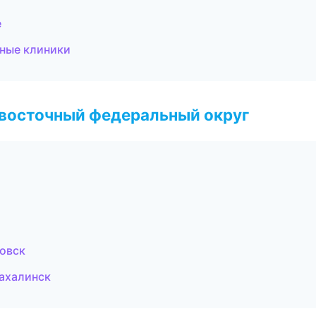
е
ьные клиники
евосточный федеральный округ
овск
Сахалинск