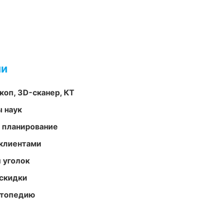
ми
оп, 3D-сканер, КТ
ы наук
 планирование
 клиентами
 уголок
скидки
ортопедию