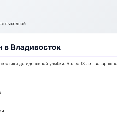
Вс: выходной
н в Владивосток
агностики до идеальной улыбки. Более 18 лет возвраща
в
ми