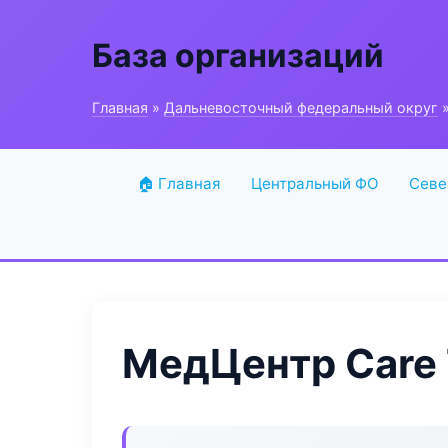
База организаций
Главная
»
Дальневосточный федеральный округ
»
🏠 Главная
Центральный ФО
Севе
МедЦентр Care 