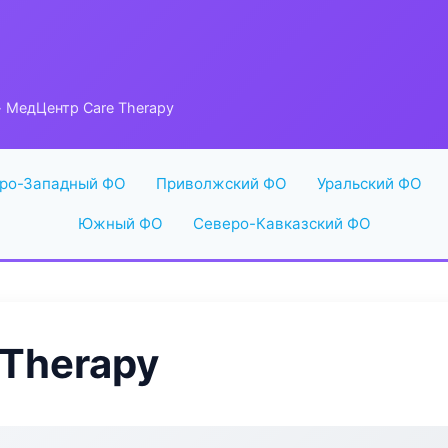
 МедЦентр Care Therapy
ро-Западный ФО
Приволжский ФО
Уральский ФО
Южный ФО
Северо-Кавказский ФО
Therapy