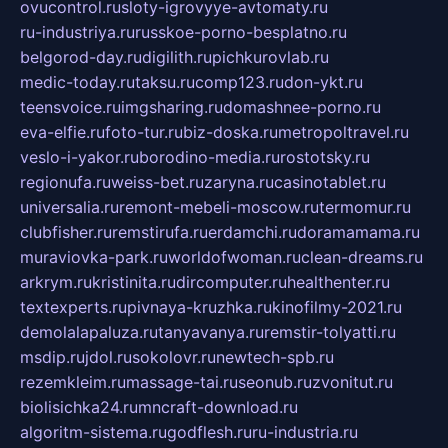
ovucontrol.ru
sloty-igrovyye-avtomaty.ru
ru-industriya.ru
russkoe-porno-besplatno.ru
belgorod-day.ru
digilith.ru
pichkurovlab.ru
medic-today.ru
taksu.ru
comp123.ru
don-ykt.ru
teensvoice.ru
imgsharing.ru
domashnee-porno.ru
eva-elfie.ru
foto-tur.ru
biz-doska.ru
metropoltravel.ru
veslo-i-yakor.ru
borodino-media.ru
rostotsky.ru
regionufa.ru
weiss-bet.ru
zaryna.ru
casinotablet.ru
universalia.ru
remont-mebeli-moscow.ru
termomur.ru
clubfisher.ru
remstirufa.ru
erdamchi.ru
doramamama.ru
muraviovka-park.ru
worldofwoman.ru
clean-dreams.ru
arkrym.ru
kristinita.ru
dircomputer.ru
healthenter.ru
textexperts.ru
pivnaya-kruzhka.ru
kinofilmy-2021.ru
demolalapaluza.ru
tanyavanya.ru
remstir-tolyatti.ru
msdip.ru
jdol.ru
sokolovr.ru
newtech-spb.ru
rezemkleim.ru
massage-tai.ru
seonub.ru
zvonitut.ru
biolisichka24.ru
mncraft-download.ru
algoritm-sistema.ru
godflesh.ru
ru-industria.ru