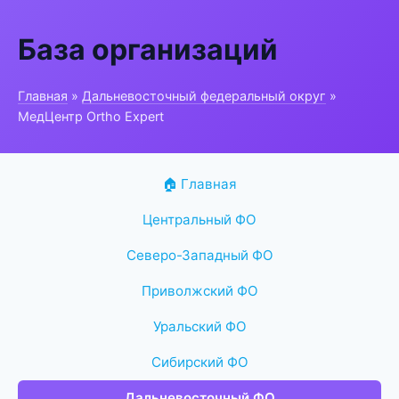
База организаций
Главная
»
Дальневосточный федеральный округ
»
МедЦентр Ortho Expert
🏠 Главная
Центральный ФО
Северо-Западный ФО
Приволжский ФО
Уральский ФО
Сибирский ФО
Дальневосточный ФО