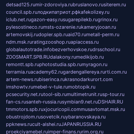
detsad125.ru
mir-zdoroviya.ru
bruslanovo.ru
siterem.ru
council.spb.ru
лодкипатриот.рф
kafekolizey.ru
iclub.net.ru
gazon-easy.ru
sugarepilekb.ru
grinox.ru
pylesostineco.ru
msts-ozarenie.ru
kameryjooan.ru
artemovskij.ru
dopler.spb.ru
aid70.ru
metall-perm.ru
ndm.msk.ru
ratingzooshop.ru
apiaccess.ru
globalautotrade.info
bezverhovskoe.ru
drsschool.ru
ZOOSMART.SPB.RU
dalakony.ru
medikijob.ru
remontt.spb.ru
photostudia.spb.ru
myragon.ru
terramia.ru
academy62.ru
gardengallereya.ru
rti.com.ru
artem-news.ru
biserinca.ru
krasnodarkurort.com
imshowtv.ru
mebel-v-tule.ru
mobtopik.ru
pcsecurity.net.ru
tool-sib.ru
multimetrunit.ru
sp-tour.ru
fan-cs.ru
santeh-russia.ru
symbian9.net.ru
DSHAIR.RU
tmmotors.spb.ru
xjocuricopii.com
musavtomat.msk.ru
obustrojdom.ru
sovetcik.ru
ybaranovskaya.ru
ppknews.ru
cult-alshei.ru
JAPANRUSSIA.RU
proekciyamebel.ru
imper-finans.ru
rim.org.ru