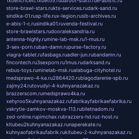
1xbeticricetc1xbetti5.ru
uafoot-statti.ru
e-abis1c.ru
store-brawl-stars.ru
kts-services.ru
dark-sand.ru
sindika-01.ru
sp-life.ru
x-legion.ru
sib-archives.ru
e-abis-1-c.ru
sindika01.ru
venda-festival.ru
store-brawlstars.ru
dooraleksandria.ru
antenna-highly.ru
mine-lab-msk.ru
1-mus.ru
3-sex-porn.ru
ban-damn.ru
purse-factory.ru
viagra-tablet.ru
fasbags.ru
adler-jun.ru
bandamn.ru
fincontech.ru
3sexporn.ru
1mus.ru
darksand.ru
rebus-toys.ru
minelab-msk.ru
alabuga-cityhotel.ru
medsprawo-4-ka.ru
2864420.ru
blagodarenie-spb.ru
zajmy24.ru
tovudyi-4-kuhnyanazakaz.ru
brazzerscom.ru
medsprawo4ka.ru
xehyroo5kuhnyanazakaz.ru
fabrikayfabrikaefabrika.ru
vskrytie-zamkov-moskva-113.ru
biletnadom.ru
zed-online.ru
pimchax.ru
brazzers-hd.ru
z-host.ru
kitubeu2kuhnyanazakaz.ru
naperekate.ru
kuhnyaofabrikaufabrik.ru
kitubeu-2-kuhnyanazakaz.ru