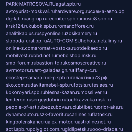
PARK-MATROSOVA.RU
agat.spb.ru
avtoyurist-moskva1.ru
hardware.org.ru
схема-авто.рф
dg-lab.ru
angrup.ru
recruiter.spb.ru
music8.spb.ru
krsk124.ru
kubok.spb.ru
romanofforex.ru
analitikaplus.ru
spyonline.ru
zosikamery.ru
sloboda-ural.pp.ru
AUTO-COM.SU
hohota.net
alimy.ru
online-z.com
aromat-vostoka.ru
otdelkaexp.ru
mobilvest.ru
bbd.net.ru
mebelshop.msk.ru
smp-forum.ru
bastion-td.ru
kosmoscreative.ru
avrmotors.ru
art-galadesign.ru
tiffany-c.ru
ecostep-samara.ru
d-p.spb.ru
галактика73.рф
sko.com.ru
davitamebel-spb.ru
fotsis.ru
tesiaes.ru
kokoroyari.spb.ru
blesna-kazan.ru
mossilver.ru
lenderoq.ru
sergeydobrin.ru
tochkazvuka.msk.ru
people-of-art.ru
bezzubova.ru
clubtibet.ru
orior-aks.ru
dynamoauto.ru
szk-favorit.ru
carlines.ru
flatnsk.ru
kingbolenskaner.ru
alex-motor.ru
astroline.net.ru
act1.spb.ru
polyglot.com.ru
gidlipetsk.ru
ooo-driada.ru