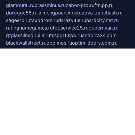
glamourai.ru
brassminus.ru
zabor-pro.ru
ftn.pp.ru
dorogoe58.ru
laimengpacker.ru
kuzova-zapchasti.ru
sageerp.ru
taxodrom.ru
dsrazvitie.ru
hardcity.net.ru
ratinghomegames.ru
topservice25.ru
gubernyan.ru
gtglasslined.ru
ii4.ru
tssport.spb.ru
andorra24.com
blackwallstreet.ru
oboimos.ru
optim-doors.com.ru
ikuch.ru
nycr.org.ru
npa21.ru
vremya-ch.spb.ru
desert000.ru
ivtorgi.ru
ifiori.ru
catalog-statei.ru
dcv.org.ru
spetsmaster174.ru
ipkameryhiseeu.ru
dum26.ru
ruspol.spb.ru
fr-opendp.ru
kam-solnyshko.ru
cheyenne-arapaho.ru
sevzapmetal.spb.ru
ted-lapidus.spb.ru
parasite-eliminator.ru
sigma-complete.ru
modernworld.ru
dama-moda.ru
eholot-group.ru
sk-nvkz.ru
DRONGOLD.RU
democratia2.ru
i-farmer.ru
mass-sport.org
jablonex.spb.ru
bookmess.ru
linkword.ru
refineua.com.ru
cs-spec.net.ru
altay-mebel.ru
DNK-THEATRE.RU
mechaniks.spb.ru
ipcamtechage.ru