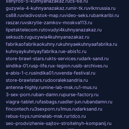
xehyroo-5-kuhnyanazakaz.ru
cs-68.ru
guzywia-4-kuhnyanazakaz.ru
mir-tk.ru
vlknrussia.ru
cs68.ru
vladivostok-map.ru
video-seks.ru
bankaribi.ru
raszar.ru
vskrytie-zamkov-moskva113.ru
lipetsktelecom.ru
tovudyi4kuhnyanazakaz.ru
seksuzb.ru
guzywia4kuhnyanazakaz.ru
fabrikaofabrikaokuhny.ru
kuhnyaekuhnyaafabrika.ru
kuhnyaykuhnyayfabrika.ru
e-abis1c.ru
store-brawl-stars.ru
kts-services.ru
dark-sand.ru
sindika-01.ru
sp-life.ru
x-legion.ru
sib-archives.ru
e-abis-1-c.ru
sindika01.ru
venda-festival.ru
store-brawlstars.ru
dooraleksandria.ru
antenna-highly.ru
mine-lab-msk.ru
1-mus.ru
3-sex-porn.ru
ban-damn.ru
purse-factory.ru
viagra-tablet.ru
fasbags.ru
adler-jun.ru
bandamn.ru
fincontech.ru
3sexporn.ru
1mus.ru
darksand.ru
rebus-toys.ru
minelab-msk.ru
rtdco.ru
seo-prodvizhenie-sajtov-stroitelnyh-kompanij.ru