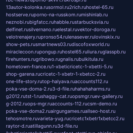
13autor-kolonka.ru
sormol.ru
2rich.ru
hostel-65.ru
hostserve.ru
porno-na-russkom.ru
mishinlab.ru
neznobi.ru
bigfatcc.ru
habble.ru
starbucksvia.ru
delfinet.ru
silvernano.ru
elestal.ru
vektor-doroga.ru
velotrenajery.ru
pronso54.ru
lenasever.ru
lovinskix.ru
show-pets.ru
smartnews03.ru
discofoxworld.ru
miraclecoon.ru
pongup.ru
hostel65.ru
liura.ru
glasspb.ru
firehunters.ru
gribowo.ru
gnalis.ru
bulkitula.ru
hometown-france.ru
1-xbeticricetc-1-xbetti-5.ru
shop-garena.ru
cricetc-1-xbetr-1-xbetcc-2.ru
one-life-story.ru
top-halyava.ru
accounts112.ru
poka-vse-doma-2.ru
3-d-file.ru
hahahaharms.ru
g2012.ru
tst-1.ru
shaggy-cat.ru
opsmgr.ru
ev-gallery.ru
g-2012.ru
ops-mgr.ru
accounts-112.ru
csm-demo.ru
poka-vse-doma2.ru
airgungames.ru
allseo-host.ru
tehosmotre.ru
varieta-yug.ru
cricetc1xbetr1xbetcc2.ru
raytor-d.ru
atillagunn.ru
3d-file.ru