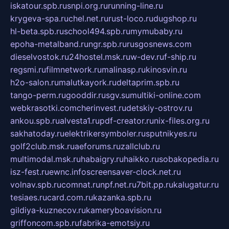
iskatour.spb.ru
snpi.org.ru
running-line.ru
krygeva-spa.ru
chel.net.ru
rust-loco.ru
dugshop.ru
hl-beta.spb.ru
school494.spb.ru
mymubaby.ru
epoha-metalband.ru
ngr.spb.ru
rusgosnews.com
dieselvostok.ru
24hostel.msk.ru
w-dev.ru
f-ship.ru
regsmi.ru
filmnetwork.ru
malinasp.ru
kinosvin.ru
h2o-salon.ru
malutkayork.ru
deltaprim.spb.ru
tango-perm.ru
gooddir.ru
sgv.su
multiki-online.com
webkrasotki.com
cherinvest.ru
detskiy-ostrov.ru
ankou.spb.ru
alvesta1.ru
pdf-creator.ru
nix-files.org.ru
sakhatoday.ru
elektrikersymboler.ru
sputnikyes.ru
golf2club.msk.ru
aeforums.ru
zallclub.ru
multimodal.msk.ru
habaigry.ru
haikko.ru
sobakopedia.ru
isz-fest.ru
ewnc.info
screensaver-clock.net.ru
volnav.spb.ru
comnat.ru
npf.net.ru
7bit.pp.ru
kalugatur.ru
tesiaes.ru
card.com.ru
kazanka.spb.ru
gildiya-kuznecov.ru
kameryboavision.ru
griffoncom.spb.ru
fabrika-emotsiy.ru