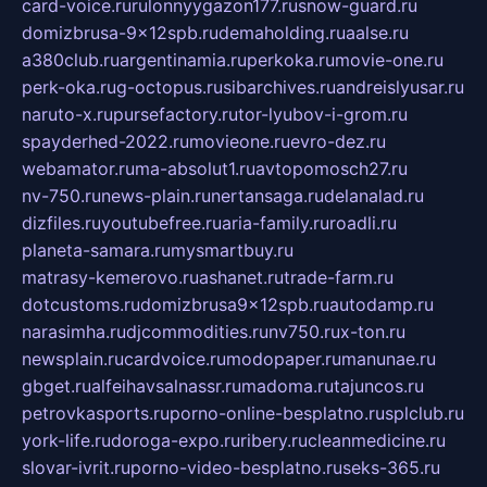
card-voice.ru
rulonnyygazon177.ru
snow-guard.ru
domizbrusa-9x12spb.ru
demaholding.ru
aalse.ru
a380club.ru
argentinamia.ru
perkoka.ru
movie-one.ru
perk-oka.ru
g-octopus.ru
sibarchives.ru
andreislyusar.ru
naruto-x.ru
pursefactory.ru
tor-lyubov-i-grom.ru
spayderhed-2022.ru
movieone.ru
evro-dez.ru
webamator.ru
ma-absolut1.ru
avtopomosch27.ru
nv-750.ru
news-plain.ru
nertansaga.ru
delanalad.ru
dizfiles.ru
youtubefree.ru
aria-family.ru
roadli.ru
planeta-samara.ru
mysmartbuy.ru
matrasy-kemerovo.ru
ashanet.ru
trade-farm.ru
dotcustoms.ru
domizbrusa9x12spb.ru
autodamp.ru
narasimha.ru
djcommodities.ru
nv750.ru
x-ton.ru
newsplain.ru
cardvoice.ru
modopaper.ru
manunae.ru
gbget.ru
alfeihavsalnassr.ru
madoma.ru
tajuncos.ru
petrovkasports.ru
porno-online-besplatno.ru
splclub.ru
york-life.ru
doroga-expo.ru
ribery.ru
cleanmedicine.ru
slovar-ivrit.ru
porno-video-besplatno.ru
seks-365.ru