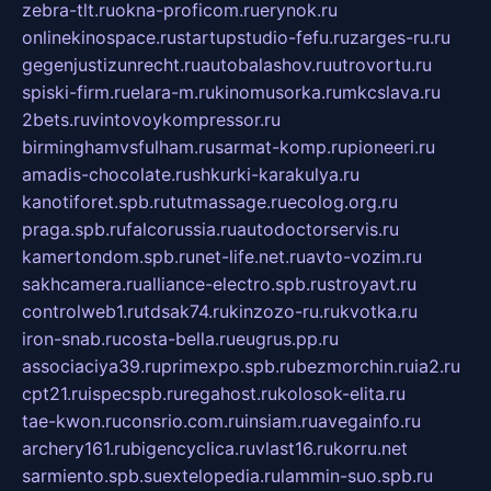
zebra-tlt.ru
okna-proficom.ru
erynok.ru
onlinekinospace.ru
startupstudio-fefu.ru
zarges-ru.ru
gegenjustizunrecht.ru
autobalashov.ru
utrovortu.ru
spiski-firm.ru
elara-m.ru
kinomusorka.ru
mkcslava.ru
2bets.ru
vintovoykompressor.ru
birminghamvsfulham.ru
sarmat-komp.ru
pioneeri.ru
amadis-chocolate.ru
shkurki-karakulya.ru
kanotiforet.spb.ru
tutmassage.ru
ecolog.org.ru
praga.spb.ru
falcorussia.ru
autodoctorservis.ru
kamertondom.spb.ru
net-life.net.ru
avto-vozim.ru
sakhcamera.ru
alliance-electro.spb.ru
stroyavt.ru
controlweb1.ru
tdsak74.ru
kinzozo-ru.ru
kvotka.ru
iron-snab.ru
costa-bella.ru
eugrus.pp.ru
associaciya39.ru
primexpo.spb.ru
bezmorchin.ru
ia2.ru
cpt21.ru
ispecspb.ru
regahost.ru
kolosok-elita.ru
tae-kwon.ru
consrio.com.ru
insiam.ru
avegainfo.ru
archery161.ru
bigencyclica.ru
vlast16.ru
korru.net
sarmiento.spb.su
extelopedia.ru
lammin-suo.spb.ru