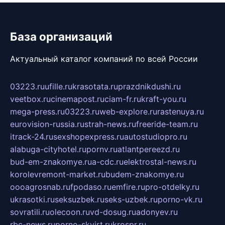
База организаций
Актуальный каталог компаний по всей России
03223.ru
ufille.ru
krasotata.ru
prazdnikdushi.ru
veetbox.ru
cinemapost.ru
ciam-fr.ru
kraft-you.ru
mega-press.ru
03223.ru
web-explore.ru
rastenuya.ru
eurovision-russia.ru
strah-news.ru
freeride-team.ru
itrack-24.ru
sexshopexpress.ru
autostudiopro.ru
alabuga-cityhotel.ru
pornv.ru
atlantpereezd.ru
bud-em-znakomye.ru
a-cdc.ru
elektrostal-news.ru
korolevremont-market.ru
budem-znakomye.ru
oooagrosnab.ru
fpodaso.ru
emfire.ru
pro-otdelky.ru
ukrasotki.ru
seksuzbek.ru
seks-uzbek.ru
porno-vk.ru
sovratili.ru
olecoon.ru
vd-dosug.ru
adonyev.ru
rbc-news.ru
porno-skvirt.ru
krospr.ru