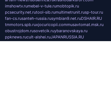
imshowtv.ru
mebel-v-tule.ru
mobtopik.ru
pcsecurity.net.ru
tool-sib.ru
multimetrunit.ru
sp-tour.ru
fan-cs.ru
santeh-russia.ru
symbian9.net.ru
DSHAIR.RU
tmmotors.spb.ru
xjocuricopii.com
musavtomat.msk.ru
obustrojdom.ru
sovetcik.ru
ybaranovskaya.ru
ppknews.ru
cult-alshei.ru
JAPANRUSSIA.RU
proekciyamebel.ru
imper-finans.ru
rim.org.ru
glamourai.ru
brassminus.ru
zabor-pro.ru
ftn.pp.ru
dorogoe58.ru
laimengpacker.ru
kuzova-zapchasti.ru
sageerp.ru
taxodrom.ru
dsrazvitie.ru
hardcity.net.ru
ratinghomegames.ru
topservice25.ru
gubernyan.ru
gtglasslined.ru
ii4.ru
tssport.spb.ru
andorra24.com
blackwallstreet.ru
oboimos.ru
optim-doors.com.ru
ikuch.ru
nycr.org.ru
npa21.ru
vremya-ch.spb.ru
desert000.ru
ivtorgi.ru
ifiori.ru
catalog-statei.ru
dcv.org.ru
spetsmaster174.ru
ipkameryhiseeu.ru
dum26.ru
ruspol.spb.ru
fr-opendp.ru
kam-solnyshko.ru