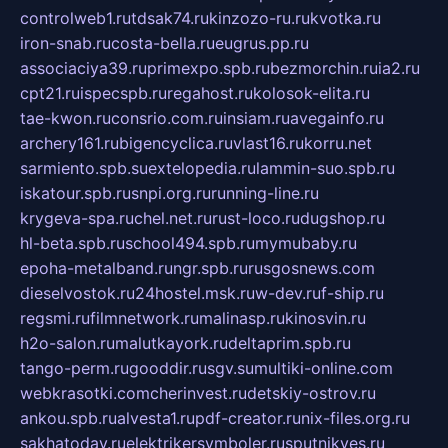
controlweb1.ru
tdsak74.ru
kinzozo-ru.ru
kvotka.ru
iron-snab.ru
costa-bella.ru
eugrus.pp.ru
associaciya39.ru
primexpo.spb.ru
bezmorchin.ru
ia2.ru
cpt21.ru
ispecspb.ru
regahost.ru
kolosok-elita.ru
tae-kwon.ru
consrio.com.ru
insiam.ru
avegainfo.ru
archery161.ru
bigencyclica.ru
vlast16.ru
korru.net
sarmiento.spb.su
extelopedia.ru
lammin-suo.spb.ru
iskatour.spb.ru
snpi.org.ru
running-line.ru
krygeva-spa.ru
chel.net.ru
rust-loco.ru
dugshop.ru
hl-beta.spb.ru
school494.spb.ru
mymubaby.ru
epoha-metalband.ru
ngr.spb.ru
rusgosnews.com
dieselvostok.ru
24hostel.msk.ru
w-dev.ru
f-ship.ru
regsmi.ru
filmnetwork.ru
malinasp.ru
kinosvin.ru
h2o-salon.ru
malutkayork.ru
deltaprim.spb.ru
tango-perm.ru
gooddir.ru
sgv.su
multiki-online.com
webkrasotki.com
cherinvest.ru
detskiy-ostrov.ru
ankou.spb.ru
alvesta1.ru
pdf-creator.ru
nix-files.org.ru
sakhatoday.ru
elektrikersymboler.ru
sputnikyes.ru