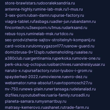
store-brawlstars.ru
dooraleksandria.ru
antenna-highly.ru
mine-lab-msk.ru
1-mus.ru
3-sex-porn.ru
ban-damn.ru
purse-factory.ru
viagra-tablet.ru
fasbags.ru
adler-jun.ru
bandamn.ru
fincontech.ru
3sexporn.ru
1mus.ru
darksand.ru
rebus-toys.ru
minelab-msk.ru
rtdco.ru
seo-prodvizhenie-sajtov-stroitelnyh-kompanij.ru
card-voice.ru
rulonnyygazon177.ru
snow-guard.ru
domizbrusa-9x12spb.ru
demaholding.ru
aalse.ru
a380club.ru
argentinamia.ru
perkoka.ru
movie-one.ru
perk-oka.ru
g-octopus.ru
sibarchives.ru
andreislyusar.ru
naruto-x.ru
pursefactory.ru
tor-lyubov-i-grom.ru
spayderhed-2022.ru
movieone.ru
evro-dez.ru
webamator.ru
ma-absolut1.ru
avtopomosch27.ru
nv-750.ru
news-plain.ru
nertansaga.ru
delanalad.ru
dizfiles.ru
youtubefree.ru
aria-family.ru
roadli.ru
planeta-samara.ru
mysmartbuy.ru
matrasy-kemerovo.ru
ashanet.ru
trade-farm.ru