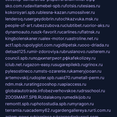
sko.com.ru
davitamebel-spb.ru
fotsis.ru
tesiaes.ru
kokoroyari.spb.ru
blesna-kazan.ru
mossilver.ru
lenderoq.ru
sergeydobrin.ru
tochkazvuka.msk.ru
people-of-art.ru
bezzubova.ru
clubtibet.ru
orior-aks.ru
dynamoauto.ru
szk-favorit.ru
carlines.ru
flatnsk.ru
kingbolenskaner.ru
alex-motor.ru
astroline.net.ru
act1.spb.ru
polyglot.com.ru
gidlipetsk.ru
ooo-driada.ru
detsad125.ru
mir-zdoroviya.ru
bruslanovo.ru
siterem.ru
council.spb.ru
лодкипатриот.рф
kafekolizey.ru
iclub.net.ru
gazon-easy.ru
sugarepilekb.ru
grinox.ru
pylesostineco.ru
msts-ozarenie.ru
kameryjooan.ru
artemovskij.ru
dopler.spb.ru
aid70.ru
metall-perm.ru
ndm.msk.ru
ratingzooshop.ru
apiaccess.ru
globalautotrade.info
bezverhovskoe.ru
drsschool.ru
ZOOSMART.SPB.RU
dalakony.ru
medikijob.ru
remontt.spb.ru
photostudia.spb.ru
myragon.ru
terramia.ru
academy62.ru
gardengallereya.ru
rti.com.ru
artem-news.ru
biserinca.ru
krasnodarkurort.com