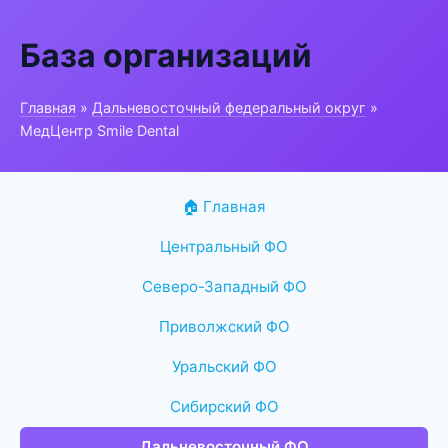
База организаций
Главная
»
Дальневосточный федеральный округ
»
МедЦентр Smile Dental
🏠 Главная
Центральный ФО
Северо-Западный ФО
Приволжский ФО
Уральский ФО
Сибирский ФО
Дальневосточный ФО