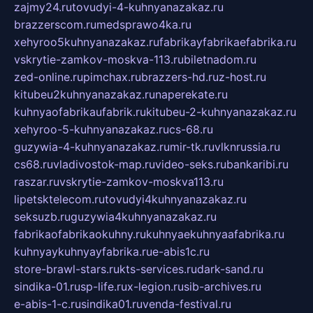
zajmy24.ru
tovudyi-4-kuhnyanazakaz.ru
brazzerscom.ru
medsprawo4ka.ru
xehyroo5kuhnyanazakaz.ru
fabrikayfabrikaefabrika.ru
vskrytie-zamkov-moskva-113.ru
biletnadom.ru
zed-online.ru
pimchax.ru
brazzers-hd.ru
z-host.ru
kitubeu2kuhnyanazakaz.ru
naperekate.ru
kuhnyaofabrikaufabrik.ru
kitubeu-2-kuhnyanazakaz.ru
xehyroo-5-kuhnyanazakaz.ru
cs-68.ru
guzywia-4-kuhnyanazakaz.ru
mir-tk.ru
vlknrussia.ru
cs68.ru
vladivostok-map.ru
video-seks.ru
bankaribi.ru
raszar.ru
vskrytie-zamkov-moskva113.ru
lipetsktelecom.ru
tovudyi4kuhnyanazakaz.ru
seksuzb.ru
guzywia4kuhnyanazakaz.ru
fabrikaofabrikaokuhny.ru
kuhnyaekuhnyaafabrika.ru
kuhnyaykuhnyayfabrika.ru
e-abis1c.ru
store-brawl-stars.ru
kts-services.ru
dark-sand.ru
sindika-01.ru
sp-life.ru
x-legion.ru
sib-archives.ru
e-abis-1-c.ru
sindika01.ru
venda-festival.ru