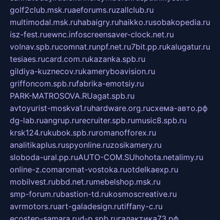
golf2club.msk.ru
aeforums.ru
zallclub.ru
multimodal.msk.ru
habaigry.ru
haikko.ru
sobakopedia.ru
isz-fest.ru
ewnc.info
screensaver-clock.net.ru
volnav.spb.ru
comnat.ru
npf.net.ru
7bit.pp.ru
kalugatur.ru
tesiaes.ru
card.com.ru
kazanka.spb.ru
gildiya-kuznecov.ru
kameryboavision.ru
griffoncom.spb.ru
fabrika-emotsiy.ru
PARK-MATROSOVA.RU
agat.spb.ru
avtoyurist-moskva1.ru
hardware.org.ru
схема-авто.рф
dg-lab.ru
angrup.ru
recruiter.spb.ru
music8.spb.ru
krsk124.ru
kubok.spb.ru
romanofforex.ru
analitikaplus.ru
spyonline.ru
zosikamery.ru
sloboda-ural.pp.ru
AUTO-COM.SU
hohota.net
alimy.ru
online-z.com
aromat-vostoka.ru
otdelkaexp.ru
mobilvest.ru
bbd.net.ru
mebelshop.msk.ru
smp-forum.ru
bastion-td.ru
kosmoscreative.ru
avrmotors.ru
art-galadesign.ru
tiffany-c.ru
ecostep-samara.ru
d-p.spb.ru
галактика73.рф