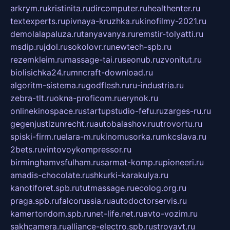
arkrym.ru
kristinita.ru
dircomputer.ru
healthenter.ru
textexperts.ru
pivnaya-kruzhka.ru
kinofilmy-2021.ru
demolalapaluza.ru
tanyavanya.ru
remstir-tolyatti.ru
msdip.ru
jdol.ru
sokolovr.ru
newtech-spb.ru
rezemkleim.ru
massage-tai.ru
seonub.ru
zvonitut.ru
biolisichka24.ru
mncraft-download.ru
algoritm-sistema.ru
godflesh.ru
ru-industria.ru
zebra-tlt.ru
okna-proficom.ru
erynok.ru
onlinekinospace.ru
startupstudio-fefu.ru
zarges-ru.ru
gegenjustizunrecht.ru
autobalashov.ru
utrovortu.ru
spiski-firm.ru
elara-m.ru
kinomusorka.ru
mkcslava.ru
2bets.ru
vintovoykompressor.ru
birminghamvsfulham.ru
sarmat-komp.ru
pioneeri.ru
amadis-chocolate.ru
shkurki-karakulya.ru
kanotiforet.spb.ru
tutmassage.ru
ecolog.org.ru
praga.spb.ru
falcorussia.ru
autodoctorservis.ru
kamertondom.spb.ru
net-life.net.ru
avto-vozim.ru
sakhcamera.ru
alliance-electro.spb.ru
stroyavt.ru