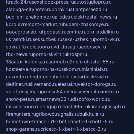
itrack-24.ru
sexshopexpress.ru
autostudiopro.ru
alabuga-cityhotel.ru
pornv.ru
atlantpereezd.ru
bud-em-znakomye.ru
a-cdc.ru
elektrostal-news.ru
korolevremont-market.ru
budem-znakomye.ru
oooagrosnab.ru
fpodaso.ru
emfire.ru
pro-otdelky.ru
ukrasotki.ru
seksuzbek.ru
seks-uzbek.ru
porno-vk.ru
sovratili.ru
olecoon.ru
vd-dosug.ru
adonyev.ru
rbc-news.ru
porno-skvirt.ru
krospr.ru
13autor-kolonka.ru
sormol.ru
2rich.ru
hostel-65.ru
hostserve.ru
porno-na-russkom.ru
mishinlab.ru
neznobi.ru
bigfatcc.ru
habble.ru
starbucksvia.ru
delfinet.ru
silvernano.ru
elestal.ru
vektor-doroga.ru
velotrenajery.ru
pronso54.ru
lenasever.ru
lovinskix.ru
show-pets.ru
smartnews03.ru
discofoxworld.ru
miraclecoon.ru
pongup.ru
hostel65.ru
liura.ru
glasspb.ru
firehunters.ru
gribowo.ru
gnalis.ru
bulkitula.ru
hometown-france.ru
1-xbeticricetc-1-xbetti-5.ru
shop-garena.ru
cricetc-1-xbetr-1-xbetcc-2.ru