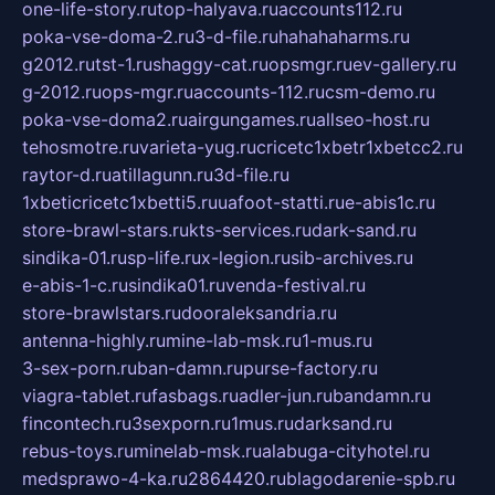
one-life-story.ru
top-halyava.ru
accounts112.ru
poka-vse-doma-2.ru
3-d-file.ru
hahahaharms.ru
g2012.ru
tst-1.ru
shaggy-cat.ru
opsmgr.ru
ev-gallery.ru
g-2012.ru
ops-mgr.ru
accounts-112.ru
csm-demo.ru
poka-vse-doma2.ru
airgungames.ru
allseo-host.ru
tehosmotre.ru
varieta-yug.ru
cricetc1xbetr1xbetcc2.ru
raytor-d.ru
atillagunn.ru
3d-file.ru
1xbeticricetc1xbetti5.ru
uafoot-statti.ru
e-abis1c.ru
store-brawl-stars.ru
kts-services.ru
dark-sand.ru
sindika-01.ru
sp-life.ru
x-legion.ru
sib-archives.ru
e-abis-1-c.ru
sindika01.ru
venda-festival.ru
store-brawlstars.ru
dooraleksandria.ru
antenna-highly.ru
mine-lab-msk.ru
1-mus.ru
3-sex-porn.ru
ban-damn.ru
purse-factory.ru
viagra-tablet.ru
fasbags.ru
adler-jun.ru
bandamn.ru
fincontech.ru
3sexporn.ru
1mus.ru
darksand.ru
rebus-toys.ru
minelab-msk.ru
alabuga-cityhotel.ru
medsprawo-4-ka.ru
2864420.ru
blagodarenie-spb.ru