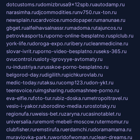
dotcustoms.ru
domizbrusa9x12spb.ru
autodamp.ru
narasimha.ru
djcommodities.ru
nv750.ru
x-ton.ru
newsplain.ru
cardvoice.ru
modopaper.ru
manunae.ru
gbget.ru
alfeihavsalnassr.ru
madoma.ru
tajuncos.ru
petrovkasports.ru
porno-online-besplatno.ru
splclub.ru
york-life.ru
doroga-expo.ru
ribery.ru
cleanmedicine.ru
slovar-ivrit.ru
porno-video-besplatno.ru
seks-365.ru
ovucontrol.ru
sloty-igrovyye-avtomaty.ru
ru-industriya.ru
russkoe-porno-besplatno.ru
belgorod-day.ru
digilith.ru
pichkurovlab.ru
medic-today.ru
taksu.ru
comp123.ru
don-ykt.ru
teensvoice.ru
imgsharing.ru
domashnee-porno.ru
eva-elfie.ru
foto-tur.ru
biz-doska.ru
metropoltravel.ru
veslo-i-yakor.ru
borodino-media.ru
rostotsky.ru
regionufa.ru
weiss-bet.ru
zaryna.ru
casinotablet.ru
universalia.ru
remont-mebeli-moscow.ru
termomur.ru
clubfisher.ru
remstirufa.ru
erdamchi.ru
doramamama.ru
muraviovka-park.ru
worldofwoman.ru
clean-dreams.ru