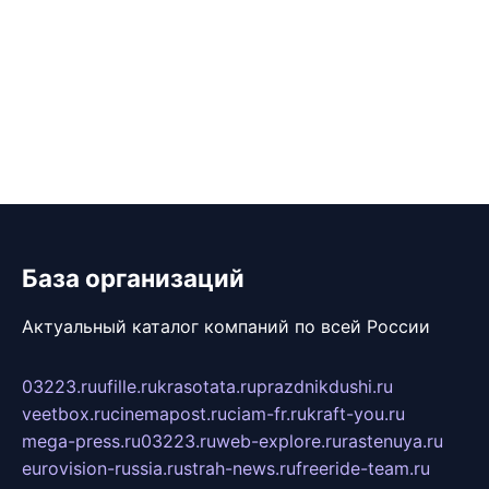
База организаций
Актуальный каталог компаний по всей России
03223.ru
ufille.ru
krasotata.ru
prazdnikdushi.ru
veetbox.ru
cinemapost.ru
ciam-fr.ru
kraft-you.ru
mega-press.ru
03223.ru
web-explore.ru
rastenuya.ru
eurovision-russia.ru
strah-news.ru
freeride-team.ru