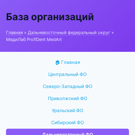
База организаций
Главная
»
Дальневосточный федеральный округ
»
МедиЛаб ProfiDent MedArt
🏠 Главная
Центральный ФО
Северо-Западный ФО
Приволжский ФО
Уральский ФО
Сибирский ФО
Дальневосточный ФО