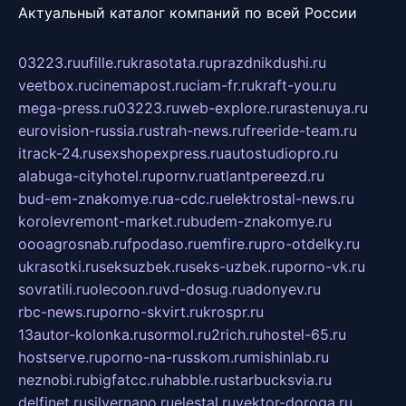
Актуальный каталог компаний по всей России
03223.ru
ufille.ru
krasotata.ru
prazdnikdushi.ru
veetbox.ru
cinemapost.ru
ciam-fr.ru
kraft-you.ru
mega-press.ru
03223.ru
web-explore.ru
rastenuya.ru
eurovision-russia.ru
strah-news.ru
freeride-team.ru
itrack-24.ru
sexshopexpress.ru
autostudiopro.ru
alabuga-cityhotel.ru
pornv.ru
atlantpereezd.ru
bud-em-znakomye.ru
a-cdc.ru
elektrostal-news.ru
korolevremont-market.ru
budem-znakomye.ru
oooagrosnab.ru
fpodaso.ru
emfire.ru
pro-otdelky.ru
ukrasotki.ru
seksuzbek.ru
seks-uzbek.ru
porno-vk.ru
sovratili.ru
olecoon.ru
vd-dosug.ru
adonyev.ru
rbc-news.ru
porno-skvirt.ru
krospr.ru
13autor-kolonka.ru
sormol.ru
2rich.ru
hostel-65.ru
hostserve.ru
porno-na-russkom.ru
mishinlab.ru
neznobi.ru
bigfatcc.ru
habble.ru
starbucksvia.ru
delfinet.ru
silvernano.ru
elestal.ru
vektor-doroga.ru