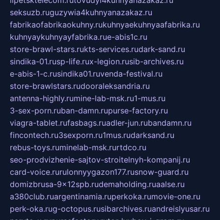
seksuzb.ru
guzywia4kuhnyanazakaz.ru
fabrikaofabrikaokuhny.ru
kuhnyaekuhnyaafabrika.ru
kuhnyaykuhnyayfabrika.ru
e-abis1c.ru
store-brawl-stars.ru
kts-services.ru
dark-sand.ru
sindika-01.ru
sp-life.ru
x-legion.ru
sib-archives.ru
e-abis-1-c.ru
sindika01.ru
venda-festival.ru
store-brawlstars.ru
dooraleksandria.ru
antenna-highly.ru
mine-lab-msk.ru
1-mus.ru
3-sex-porn.ru
ban-damn.ru
purse-factory.ru
viagra-tablet.ru
fasbags.ru
adler-jun.ru
bandamn.ru
fincontech.ru
3sexporn.ru
1mus.ru
darksand.ru
rebus-toys.ru
minelab-msk.ru
rtdco.ru
seo-prodvizhenie-sajtov-stroitelnyh-kompanij.ru
card-voice.ru
rulonnyygazon177.ru
snow-guard.ru
domizbrusa-9x12spb.ru
demaholding.ru
aalse.ru
a380club.ru
argentinamia.ru
perkoka.ru
movie-one.ru
perk-oka.ru
g-octopus.ru
sibarchives.ru
andreislyusar.ru