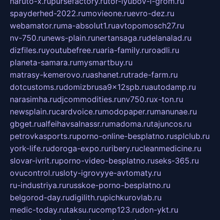
naruto-x.ru
pursefactory.ru
tor-lyubov-i-grom.ru
spayderhed-2022.ru
movieone.ru
evro-dez.ru
webamator.ru
ma-absolut1.ru
avtopomosch27.ru
nv-750.ru
news-plain.ru
nertansaga.ru
delanalad.ru
dizfiles.ru
youtubefree.ru
aria-family.ru
roadli.ru
planeta-samara.ru
mysmartbuy.ru
matrasy-kemerovo.ru
ashanet.ru
trade-farm.ru
dotcustoms.ru
domizbrusa9x12spb.ru
autodamp.ru
narasimha.ru
djcommodities.ru
nv750.ru
x-ton.ru
newsplain.ru
cardvoice.ru
modopaper.ru
manunae.ru
gbget.ru
alfeihavsalnassr.ru
madoma.ru
tajuncos.ru
petrovkasports.ru
porno-online-besplatno.ru
splclub.ru
york-life.ru
doroga-expo.ru
ribery.ru
cleanmedicine.ru
slovar-ivrit.ru
porno-video-besplatno.ru
seks-365.ru
ovucontrol.ru
sloty-igrovyye-avtomaty.ru
ru-industriya.ru
russkoe-porno-besplatno.ru
belgorod-day.ru
digilith.ru
pichkurovlab.ru
medic-today.ru
taksu.ru
comp123.ru
don-ykt.ru