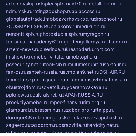
artemovskij.ru
dopler.spb.ru
aid70.ru
metall-perm.ru
ndm.msk.ru
ratingzooshop.ru
apiaccess.ru
globalautotrade.info
bezverhovskoe.ru
drsschool.ru
ZOOSMART.SPB.RU
dalakony.ru
medikijob.ru
remontt.spb.ru
photostudia.spb.ru
myragon.ru
terramia.ru
academy62.ru
gardengallereya.ru
rti.com.ru
artem-news.ru
biserinca.ru
krasnodarkurort.com
imshowtv.ru
mebel-v-tule.ru
mobtopik.ru
pcsecurity.net.ru
tool-sib.ru
multimetrunit.ru
sp-tour.ru
fan-cs.ru
santeh-russia.ru
symbian9.net.ru
DSHAIR.RU
tmmotors.spb.ru
xjocuricopii.com
musavtomat.msk.ru
obustrojdom.ru
sovetcik.ru
ybaranovskaya.ru
ppknews.ru
cult-alshei.ru
JAPANRUSSIA.RU
proekciyamebel.ru
imper-finans.ru
rim.org.ru
glamourai.ru
brassminus.ru
zabor-pro.ru
ftn.pp.ru
dorogoe58.ru
laimengpacker.ru
kuzova-zapchasti.ru
sageerp.ru
taxodrom.ru
dsrazvitie.ru
hardcity.net.ru
ratinghomegames.ru
topservice25.ru
gubernyan.ru