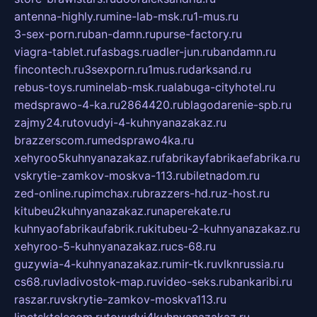
antenna-highly.ru
mine-lab-msk.ru
1-mus.ru
3-sex-porn.ru
ban-damn.ru
purse-factory.ru
viagra-tablet.ru
fasbags.ru
adler-jun.ru
bandamn.ru
fincontech.ru
3sexporn.ru
1mus.ru
darksand.ru
rebus-toys.ru
minelab-msk.ru
alabuga-cityhotel.ru
medsprawo-4-ka.ru
2864420.ru
blagodarenie-spb.ru
zajmy24.ru
tovudyi-4-kuhnyanazakaz.ru
brazzerscom.ru
medsprawo4ka.ru
xehyroo5kuhnyanazakaz.ru
fabrikayfabrikaefabrika.ru
vskrytie-zamkov-moskva-113.ru
biletnadom.ru
zed-online.ru
pimchax.ru
brazzers-hd.ru
z-host.ru
kitubeu2kuhnyanazakaz.ru
naperekate.ru
kuhnyaofabrikaufabrik.ru
kitubeu-2-kuhnyanazakaz.ru
xehyroo-5-kuhnyanazakaz.ru
cs-68.ru
guzywia-4-kuhnyanazakaz.ru
mir-tk.ru
vlknrussia.ru
cs68.ru
vladivostok-map.ru
video-seks.ru
bankaribi.ru
raszar.ru
vskrytie-zamkov-moskva113.ru
lipetsktelecom.ru
tovudyi4kuhnyanazakaz.ru