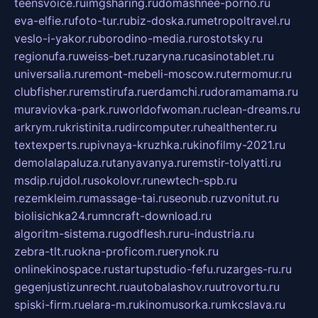
teensvoice.ru
imgsharing.ru
domashnee-porno.ru
eva-elfie.ru
foto-tur.ru
biz-doska.ru
metropoltravel.ru
veslo-i-yakor.ru
borodino-media.ru
rostotsky.ru
regionufa.ru
weiss-bet.ru
zaryna.ru
casinotablet.ru
universalia.ru
remont-mebeli-moscow.ru
termomur.ru
clubfisher.ru
remstirufa.ru
erdamchi.ru
doramamama.ru
muraviovka-park.ru
worldofwoman.ru
clean-dreams.ru
arkrym.ru
kristinita.ru
dircomputer.ru
healthenter.ru
textexperts.ru
pivnaya-kruzhka.ru
kinofilmy-2021.ru
demolalapaluza.ru
tanyavanya.ru
remstir-tolyatti.ru
msdip.ru
jdol.ru
sokolovr.ru
newtech-spb.ru
rezemkleim.ru
massage-tai.ru
seonub.ru
zvonitut.ru
biolisichka24.ru
mncraft-download.ru
algoritm-sistema.ru
godflesh.ru
ru-industria.ru
zebra-tlt.ru
okna-proficom.ru
erynok.ru
onlinekinospace.ru
startupstudio-fefu.ru
zarges-ru.ru
gegenjustizunrecht.ru
autobalashov.ru
utrovortu.ru
spiski-firm.ru
elara-m.ru
kinomusorka.ru
mkcslava.ru