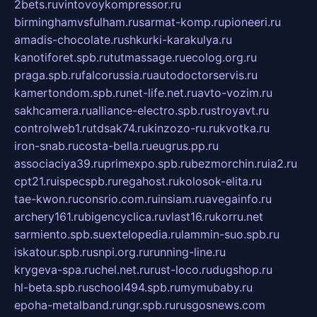
2bets.ru
vintovoykompressor.ru
birminghamvsfulham.ru
sarmat-komp.ru
pioneeri.ru
amadis-chocolate.ru
shkurki-karakulya.ru
kanotiforet.spb.ru
tutmassage.ru
ecolog.org.ru
praga.spb.ru
falcorussia.ru
autodoctorservis.ru
kamertondom.spb.ru
net-life.net.ru
avto-vozim.ru
sakhcamera.ru
alliance-electro.spb.ru
stroyavt.ru
controlweb1.ru
tdsak74.ru
kinzozo-ru.ru
kvotka.ru
iron-snab.ru
costa-bella.ru
eugrus.pp.ru
associaciya39.ru
primexpo.spb.ru
bezmorchin.ru
ia2.ru
cpt21.ru
ispecspb.ru
regahost.ru
kolosok-elita.ru
tae-kwon.ru
consrio.com.ru
insiam.ru
avegainfo.ru
archery161.ru
bigencyclica.ru
vlast16.ru
korru.net
sarmiento.spb.su
extelopedia.ru
lammin-suo.spb.ru
iskatour.spb.ru
snpi.org.ru
running-line.ru
krygeva-spa.ru
chel.net.ru
rust-loco.ru
dugshop.ru
hl-beta.spb.ru
school494.spb.ru
mymubaby.ru
epoha-metalband.ru
ngr.spb.ru
rusgosnews.com