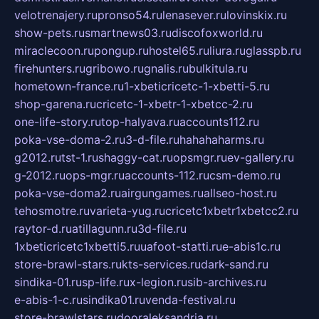
velotrenajery.ru
pronso54.ru
lenasever.ru
lovinskix.ru
show-pets.ru
smartnews03.ru
discofoxworld.ru
miraclecoon.ru
pongup.ru
hostel65.ru
liura.ru
glasspb.ru
firehunters.ru
gribowo.ru
gnalis.ru
bulkitula.ru
hometown-france.ru
1-xbeticricetc-1-xbetti-5.ru
shop-garena.ru
cricetc-1-xbetr-1-xbetcc-2.ru
one-life-story.ru
top-halyava.ru
accounts112.ru
poka-vse-doma-2.ru
3-d-file.ru
hahahaharms.ru
g2012.ru
tst-1.ru
shaggy-cat.ru
opsmgr.ru
ev-gallery.ru
g-2012.ru
ops-mgr.ru
accounts-112.ru
csm-demo.ru
poka-vse-doma2.ru
airgungames.ru
allseo-host.ru
tehosmotre.ru
varieta-yug.ru
cricetc1xbetr1xbetcc2.ru
raytor-d.ru
atillagunn.ru
3d-file.ru
1xbeticricetc1xbetti5.ru
uafoot-statti.ru
e-abis1c.ru
store-brawl-stars.ru
kts-services.ru
dark-sand.ru
sindika-01.ru
sp-life.ru
x-legion.ru
sib-archives.ru
e-abis-1-c.ru
sindika01.ru
venda-festival.ru
store-brawlstars.ru
dooraleksandria.ru