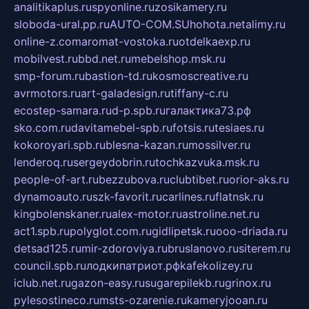
analitikaplus.ru
spyonline.ru
zosikamery.ru
sloboda-ural.pp.ru
AUTO-COM.SU
hohota.net
alimy.ru
online-z.com
aromat-vostoka.ru
otdelkaexp.ru
mobilvest.ru
bbd.net.ru
mebelshop.msk.ru
smp-forum.ru
bastion-td.ru
kosmoscreative.ru
avrmotors.ru
art-galadesign.ru
tiffany-c.ru
ecostep-samara.ru
d-p.spb.ru
галактика73.рф
sko.com.ru
davitamebel-spb.ru
fotsis.ru
tesiaes.ru
kokoroyari.spb.ru
blesna-kazan.ru
mossilver.ru
lenderoq.ru
sergeydobrin.ru
tochkazvuka.msk.ru
people-of-art.ru
bezzubova.ru
clubtibet.ru
orior-aks.ru
dynamoauto.ru
szk-favorit.ru
carlines.ru
flatnsk.ru
kingbolenskaner.ru
alex-motor.ru
astroline.net.ru
act1.spb.ru
polyglot.com.ru
gidlipetsk.ru
ooo-driada.ru
detsad125.ru
mir-zdoroviya.ru
bruslanovo.ru
siterem.ru
council.spb.ru
лодкипатриот.рф
kafekolizey.ru
iclub.net.ru
gazon-easy.ru
sugarepilekb.ru
grinox.ru
pylesostineco.ru
msts-ozarenie.ru
kameryjooan.ru