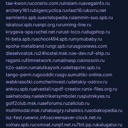
tae-kwon.ru
consrio.com.ru
insiam.ru
avegainfo.ru
archery161.ru
bigencyclica.ru
vlast16.ru
korru.net
sarmiento.spb.su
extelopedia.ru
lammin-suo.spb.ru
iskatour.spb.ru
snpi.org.ru
running-line.ru
krygeva-spa.ru
chel.net.ru
rust-loco.ru
dugshop.ru
hl-beta.spb.ru
school494.spb.ru
mymubaby.ru
epoha-metalband.ru
ngr.spb.ru
rusgosnews.com
dieselvostok.ru
24hostel.msk.ru
w-dev.ru
f-ship.ru
regsmi.ru
filmnetwork.ru
malinasp.ru
kinosvin.ru
h2o-salon.ru
malutkayork.ru
deltaprim.spb.ru
tango-perm.ru
gooddir.ru
sgv.su
multiki-online.com
webkrasotki.com
cherinvest.ru
detskiy-ostrov.ru
ankou.spb.ru
alvesta1.ru
pdf-creator.ru
nix-files.org.ru
sakhatoday.ru
elektrikersymboler.ru
sputnikyes.ru
golf2club.msk.ru
aeforums.ru
zallclub.ru
multimodal.msk.ru
habaigry.ru
haikko.ru
sobakopedia.ru
isz-fest.ru
ewnc.info
screensaver-clock.net.ru
volnav.spb.ru
comnat.ru
npf.net.ru
7bit.pp.ru
kalugatur.ru