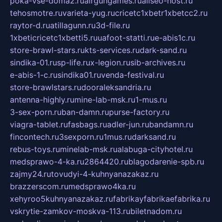
poka-vse-doma2.ru
airgungames.ru
allseo-host.ru
tehosmotre.ru
varieta-yug.ru
cricetc1xbetr1xbetcc2.ru
raytor-d.ru
atillagunn.ru
3d-file.ru
1xbeticricetc1xbetti5.ru
uafoot-statti.ru
e-abis1c.ru
store-brawl-stars.ru
kts-services.ru
dark-sand.ru
sindika-01.ru
sp-life.ru
x-legion.ru
sib-archives.ru
e-abis-1-c.ru
sindika01.ru
venda-festival.ru
store-brawlstars.ru
dooraleksandria.ru
antenna-highly.ru
mine-lab-msk.ru
1-mus.ru
3-sex-porn.ru
ban-damn.ru
purse-factory.ru
viagra-tablet.ru
fasbags.ru
adler-jun.ru
bandamn.ru
fincontech.ru
3sexporn.ru
1mus.ru
darksand.ru
rebus-toys.ru
minelab-msk.ru
alabuga-cityhotel.ru
medsprawo-4-ka.ru
2864420.ru
blagodarenie-spb.ru
zajmy24.ru
tovudyi-4-kuhnyanazakaz.ru
brazzerscom.ru
medsprawo4ka.ru
xehyroo5kuhnyanazakaz.ru
fabrikayfabrikaefabrika.ru
vskrytie-zamkov-moskva-113.ru
biletnadom.ru