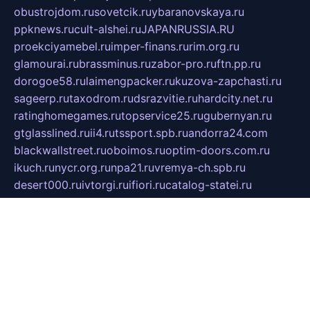
obustrojdom.ru
sovetcik.ru
ybaranovskaya.ru
ppknews.ru
cult-alshei.ru
JAPANRUSSIA.RU
proekciyamebel.ru
imper-finans.ru
rim.org.ru
glamourai.ru
brassminus.ru
zabor-pro.ru
ftn.pp.ru
dorogoe58.ru
laimengpacker.ru
kuzova-zapchasti.ru
sageerp.ru
taxodrom.ru
dsrazvitie.ru
hardcity.net.ru
ratinghomegames.ru
topservice25.ru
gubernyan.ru
gtglasslined.ru
ii4.ru
tssport.spb.ru
andorra24.com
blackwallstreet.ru
oboimos.ru
optim-doors.com.ru
ikuch.ru
nycr.org.ru
npa21.ru
vremya-ch.spb.ru
desert000.ru
ivtorgi.ru
ifiori.ru
catalog-statei.ru
dcv.org.ru
spetsmaster174.ru
ipkameryhiseeu.ru
dum26.ru
ruspol.spb.ru
fr-opendp.ru
kam-solnyshko.ru
cheyenne-arapaho.ru
sevzapmetal.spb.ru
ted-lapidus.spb.ru
parasite-eliminator.ru
sigma-complete.ru
modernworld.ru
dama-moda.ru
eholot-group.ru
sk-nvkz.ru
DRONGOLD.RU
democratia2.ru
i-farmer.ru
mass-sport.org