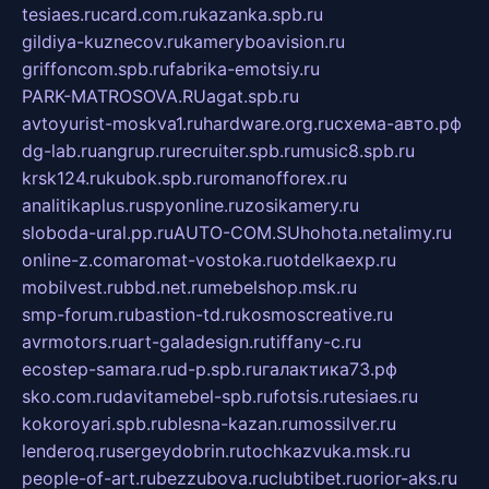
tesiaes.ru
card.com.ru
kazanka.spb.ru
gildiya-kuznecov.ru
kameryboavision.ru
griffoncom.spb.ru
fabrika-emotsiy.ru
PARK-MATROSOVA.RU
agat.spb.ru
avtoyurist-moskva1.ru
hardware.org.ru
схема-авто.рф
dg-lab.ru
angrup.ru
recruiter.spb.ru
music8.spb.ru
krsk124.ru
kubok.spb.ru
romanofforex.ru
analitikaplus.ru
spyonline.ru
zosikamery.ru
sloboda-ural.pp.ru
AUTO-COM.SU
hohota.net
alimy.ru
online-z.com
aromat-vostoka.ru
otdelkaexp.ru
mobilvest.ru
bbd.net.ru
mebelshop.msk.ru
smp-forum.ru
bastion-td.ru
kosmoscreative.ru
avrmotors.ru
art-galadesign.ru
tiffany-c.ru
ecostep-samara.ru
d-p.spb.ru
галактика73.рф
sko.com.ru
davitamebel-spb.ru
fotsis.ru
tesiaes.ru
kokoroyari.spb.ru
blesna-kazan.ru
mossilver.ru
lenderoq.ru
sergeydobrin.ru
tochkazvuka.msk.ru
people-of-art.ru
bezzubova.ru
clubtibet.ru
orior-aks.ru