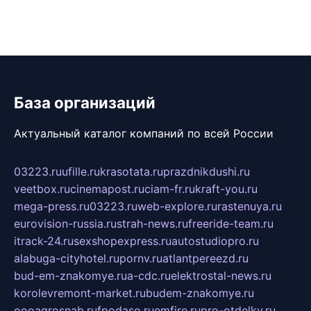
База организаций
Актуальный каталог компаний по всей России
03223.ru
ufille.ru
krasotata.ru
prazdnikdushi.ru
veetbox.ru
cinemapost.ru
ciam-fr.ru
kraft-you.ru
mega-press.ru
03223.ru
web-explore.ru
rastenuya.ru
eurovision-russia.ru
strah-news.ru
freeride-team.ru
itrack-24.ru
sexshopexpress.ru
autostudiopro.ru
alabuga-cityhotel.ru
pornv.ru
atlantpereezd.ru
bud-em-znakomye.ru
a-cdc.ru
elektrostal-news.ru
korolevremont-market.ru
budem-znakomye.ru
oooagrosnab.ru
fpodaso.ru
emfire.ru
pro-otdelky.ru