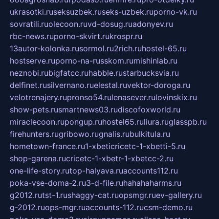
ukrasotki.ru
seksuzbek.ru
seks-uzbek.ru
porno-vk.ru
sovratili.ru
olecoon.ru
vd-dosug.ru
adonyev.ru
rbc-news.ru
porno-skvirt.ru
krospr.ru
13autor-kolonka.ru
sormol.ru
2rich.ru
hostel-65.ru
hostserve.ru
porno-na-russkom.ru
mishinlab.ru
neznobi.ru
bigfatcc.ru
habble.ru
starbucksvia.ru
delfinet.ru
silvernano.ru
elestal.ru
vektor-doroga.ru
velotrenajery.ru
pronso54.ru
lenasever.ru
lovinskix.ru
show-pets.ru
smartnews03.ru
discofoxworld.ru
miraclecoon.ru
pongup.ru
hostel65.ru
liura.ru
glasspb.ru
firehunters.ru
gribowo.ru
gnalis.ru
bulkitula.ru
hometown-france.ru
1-xbeticricetc-1-xbetti-5.ru
shop-garena.ru
cricetc-1-xbetr-1-xbetcc-2.ru
one-life-story.ru
top-halyava.ru
accounts112.ru
poka-vse-doma-2.ru
3-d-file.ru
hahahaharms.ru
g2012.ru
tst-1.ru
shaggy-cat.ru
opsmgr.ru
ev-gallery.ru
g-2012.ru
ops-mgr.ru
accounts-112.ru
csm-demo.ru