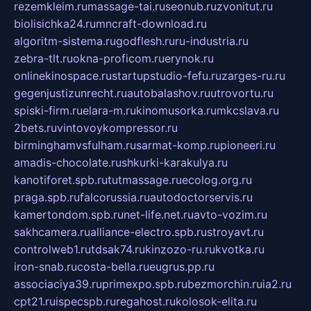
rezemkleim.ru
massage-tai.ru
seonub.ru
zvonitut.ru
biolisichka24.ru
mncraft-download.ru
algoritm-sistema.ru
godflesh.ru
ru-industria.ru
zebra-tlt.ru
okna-proficom.ru
erynok.ru
onlinekinospace.ru
startupstudio-fefu.ru
zarges-ru.ru
gegenjustizunrecht.ru
autobalashov.ru
utrovortu.ru
spiski-firm.ru
elara-m.ru
kinomusorka.ru
mkcslava.ru
2bets.ru
vintovoykompressor.ru
birminghamvsfulham.ru
sarmat-komp.ru
pioneeri.ru
amadis-chocolate.ru
shkurki-karakulya.ru
kanotiforet.spb.ru
tutmassage.ru
ecolog.org.ru
praga.spb.ru
falcorussia.ru
autodoctorservis.ru
kamertondom.spb.ru
net-life.net.ru
avto-vozim.ru
sakhcamera.ru
alliance-electro.spb.ru
stroyavt.ru
controlweb1.ru
tdsak74.ru
kinzozo-ru.ru
kvotka.ru
iron-snab.ru
costa-bella.ru
eugrus.pp.ru
associaciya39.ru
primexpo.spb.ru
bezmorchin.ru
ia2.ru
cpt21.ru
ispecspb.ru
regahost.ru
kolosok-elita.ru