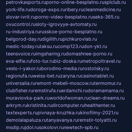
petrovkasports.ru
porno-online-besplatno.ru
splclub.ru
york-life.ru
doroga-expo.ru
ribery.ru
cleanmedicine.ru
slovar-ivrit.ru
porno-video-besplatno.ru
seks-365.ru
ovucontrol.ru
sloty-igrovyye-avtomaty.ru
ru-industriya.ru
russkoe-porno-besplatno.ru
belgorod-day.ru
digilith.ru
pichkurovlab.ru
medic-today.ru
taksu.ru
comp123.ru
don-ykt.ru
teensvoice.ru
imgsharing.ru
domashnee-porno.ru
eva-elfie.ru
foto-tur.ru
biz-doska.ru
metropoltravel.ru
veslo-i-yakor.ru
borodino-media.ru
rostotsky.ru
regionufa.ru
weiss-bet.ru
zaryna.ru
casinotablet.ru
universalia.ru
remont-mebeli-moscow.ru
termomur.ru
clubfisher.ru
remstirufa.ru
erdamchi.ru
doramamama.ru
muraviovka-park.ru
worldofwoman.ru
clean-dreams.ru
arkrym.ru
kristinita.ru
dircomputer.ru
healthenter.ru
textexperts.ru
pivnaya-kruzhka.ru
kinofilmy-2021.ru
demolalapaluza.ru
tanyavanya.ru
remstir-tolyatti.ru
msdip.ru
jdol.ru
sokolovr.ru
newtech-spb.ru