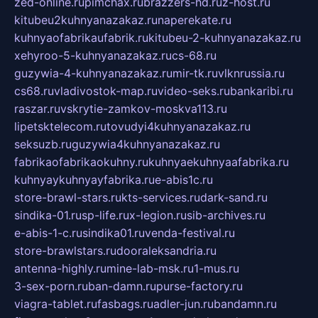
zed-online.ru
pimchax.ru
brazzers-hd.ru
z-host.ru
kitubeu2kuhnyanazakaz.ru
naperekate.ru
kuhnyaofabrikaufabrik.ru
kitubeu-2-kuhnyanazakaz.ru
xehyroo-5-kuhnyanazakaz.ru
cs-68.ru
guzywia-4-kuhnyanazakaz.ru
mir-tk.ru
vlknrussia.ru
cs68.ru
vladivostok-map.ru
video-seks.ru
bankaribi.ru
raszar.ru
vskrytie-zamkov-moskva113.ru
lipetsktelecom.ru
tovudyi4kuhnyanazakaz.ru
seksuzb.ru
guzywia4kuhnyanazakaz.ru
fabrikaofabrikaokuhny.ru
kuhnyaekuhnyaafabrika.ru
kuhnyaykuhnyayfabrika.ru
e-abis1c.ru
store-brawl-stars.ru
kts-services.ru
dark-sand.ru
sindika-01.ru
sp-life.ru
x-legion.ru
sib-archives.ru
e-abis-1-c.ru
sindika01.ru
venda-festival.ru
store-brawlstars.ru
dooraleksandria.ru
antenna-highly.ru
mine-lab-msk.ru
1-mus.ru
3-sex-porn.ru
ban-damn.ru
purse-factory.ru
viagra-tablet.ru
fasbags.ru
adler-jun.ru
bandamn.ru