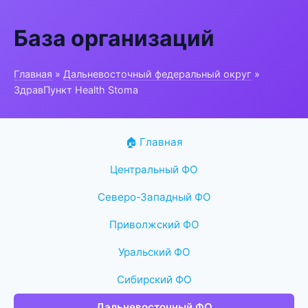
База организаций
Главная
»
Дальневосточный федеральный округ
»
ЗдравПункт Health Stoma
🏠 Главная
Центральный ФО
Северо-Западный ФО
Приволжский ФО
Уральский ФО
Сибирский ФО
Дальневосточный ФО