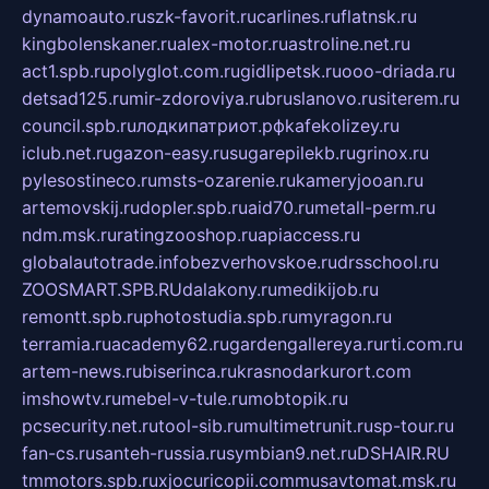
dynamoauto.ru
szk-favorit.ru
carlines.ru
flatnsk.ru
kingbolenskaner.ru
alex-motor.ru
astroline.net.ru
act1.spb.ru
polyglot.com.ru
gidlipetsk.ru
ooo-driada.ru
detsad125.ru
mir-zdoroviya.ru
bruslanovo.ru
siterem.ru
council.spb.ru
лодкипатриот.рф
kafekolizey.ru
iclub.net.ru
gazon-easy.ru
sugarepilekb.ru
grinox.ru
pylesostineco.ru
msts-ozarenie.ru
kameryjooan.ru
artemovskij.ru
dopler.spb.ru
aid70.ru
metall-perm.ru
ndm.msk.ru
ratingzooshop.ru
apiaccess.ru
globalautotrade.info
bezverhovskoe.ru
drsschool.ru
ZOOSMART.SPB.RU
dalakony.ru
medikijob.ru
remontt.spb.ru
photostudia.spb.ru
myragon.ru
terramia.ru
academy62.ru
gardengallereya.ru
rti.com.ru
artem-news.ru
biserinca.ru
krasnodarkurort.com
imshowtv.ru
mebel-v-tule.ru
mobtopik.ru
pcsecurity.net.ru
tool-sib.ru
multimetrunit.ru
sp-tour.ru
fan-cs.ru
santeh-russia.ru
symbian9.net.ru
DSHAIR.RU
tmmotors.spb.ru
xjocuricopii.com
musavtomat.msk.ru