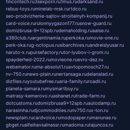
fincontech.ru
3sexporn.ru
1mus.ru
darksand.ru
rebus-toys.ru
minelab-msk.ru
rtdco.ru
seo-prodvizhenie-sajtov-stroitelnyh-kompanij.ru
card-voice.ru
rulonnyygazon177.ru
snow-guard.ru
domizbrusa-9x12spb.ru
demaholding.ru
aalse.ru
a380club.ru
argentinamia.ru
perkoka.ru
movie-one.ru
perk-oka.ru
g-octopus.ru
sibarchives.ru
andreislyusar.ru
naruto-x.ru
pursefactory.ru
tor-lyubov-i-grom.ru
spayderhed-2022.ru
movieone.ru
evro-dez.ru
webamator.ru
ma-absolut1.ru
avtopomosch27.ru
nv-750.ru
news-plain.ru
nertansaga.ru
delanalad.ru
dizfiles.ru
youtubefree.ru
aria-family.ru
roadli.ru
planeta-samara.ru
mysmartbuy.ru
matrasy-kemerovo.ru
ashanet.ru
trade-farm.ru
dotcustoms.ru
domizbrusa9x12spb.ru
autodamp.ru
narasimha.ru
djcommodities.ru
nv750.ru
x-ton.ru
newsplain.ru
cardvoice.ru
modopaper.ru
manunae.ru
gbget.ru
alfeihavsalnassr.ru
madoma.ru
tajuncos.ru