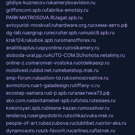
gildiya-kuznecov.ru
kameryboavision.ru
griffoncom.spb.ru
fabrika-emotsiy.ru
PARK-MATROSOVA.RU
agat.spb.ru
avtoyurist-moskva1.ru
hardware.org.ru
схема-авто.рф
dg-lab.ru
angrup.ru
recruiter.spb.ru
music8.spb.ru
krsk124.ru
kubok.spb.ru
romanofforex.ru
analitikaplus.ru
spyonline.ru
zosikamery.ru
sloboda-ural.pp.ru
AUTO-COM.SU
hohota.net
alimy.ru
online-z.com
aromat-vostoka.ru
otdelkaexp.ru
mobilvest.ru
bbd.net.ru
mebelshop.msk.ru
smp-forum.ru
bastion-td.ru
kosmoscreative.ru
avrmotors.ru
art-galadesign.ru
tiffany-c.ru
ecostep-samara.ru
d-p.spb.ru
галактика73.рф
sko.com.ru
davitamebel-spb.ru
fotsis.ru
tesiaes.ru
kokoroyari.spb.ru
blesna-kazan.ru
mossilver.ru
lenderoq.ru
sergeydobrin.ru
tochkazvuka.msk.ru
people-of-art.ru
bezzubova.ru
clubtibet.ru
orior-aks.ru
dynamoauto.ru
szk-favorit.ru
carlines.ru
flatnsk.ru