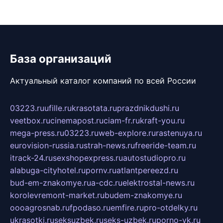
База организаций
Актуальный каталог компаний по всей России
03223.ru
ufille.ru
krasotata.ru
prazdnikdushi.ru
veetbox.ru
cinemapost.ru
ciam-fr.ru
kraft-you.ru
mega-press.ru
03223.ru
web-explore.ru
rastenuya.ru
eurovision-russia.ru
strah-news.ru
freeride-team.ru
itrack-24.ru
sexshopexpress.ru
autostudiopro.ru
alabuga-cityhotel.ru
pornv.ru
atlantpereezd.ru
bud-em-znakomye.ru
a-cdc.ru
elektrostal-news.ru
korolevremont-market.ru
budem-znakomye.ru
oooagrosnab.ru
fpodaso.ru
emfire.ru
pro-otdelky.ru
ukrasotki.ru
seksuzbek.ru
seks-uzbek.ru
porno-vk.ru