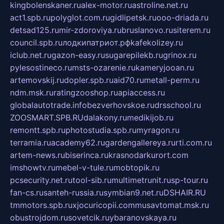
kingbolenskaner.ru
alex-motor.ru
astroline.net.ru
act1.spb.ru
polyglot.com.ru
gidlipetsk.ru
ooo-driada.ru
detsad125.ru
mir-zdoroviya.ru
bruslanovo.ru
siterem.ru
council.spb.ru
лодкипатриот.рф
kafekolizey.ru
iclub.net.ru
gazon-easy.ru
sugarepilekb.ru
grinox.ru
pylesostineco.ru
msts-ozarenie.ru
kameryjooan.ru
artemovskij.ru
dopler.spb.ru
aid70.ru
metall-perm.ru
ndm.msk.ru
ratingzooshop.ru
apiaccess.ru
globalautotrade.info
bezverhovskoe.ru
drsschool.ru
ZOOSMART.SPB.RU
dalakony.ru
medikijob.ru
remontt.spb.ru
photostudia.spb.ru
myragon.ru
terramia.ru
academy62.ru
gardengallereya.ru
rti.com.ru
artem-news.ru
biserinca.ru
krasnodarkurort.com
imshowtv.ru
mebel-v-tule.ru
mobtopik.ru
pcsecurity.net.ru
tool-sib.ru
multimetrunit.ru
sp-tour.ru
fan-cs.ru
santeh-russia.ru
symbian9.net.ru
DSHAIR.RU
tmmotors.spb.ru
xjocuricopii.com
musavtomat.msk.ru
obustrojdom.ru
sovetcik.ru
ybaranovskaya.ru