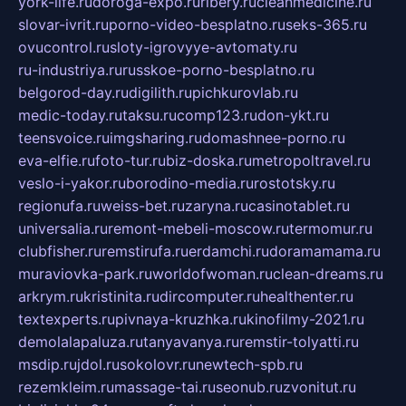
york-life.ru
doroga-expo.ru
ribery.ru
cleanmedicine.ru
slovar-ivrit.ru
porno-video-besplatno.ru
seks-365.ru
ovucontrol.ru
sloty-igrovyye-avtomaty.ru
ru-industriya.ru
russkoe-porno-besplatno.ru
belgorod-day.ru
digilith.ru
pichkurovlab.ru
medic-today.ru
taksu.ru
comp123.ru
don-ykt.ru
teensvoice.ru
imgsharing.ru
domashnee-porno.ru
eva-elfie.ru
foto-tur.ru
biz-doska.ru
metropoltravel.ru
veslo-i-yakor.ru
borodino-media.ru
rostotsky.ru
regionufa.ru
weiss-bet.ru
zaryna.ru
casinotablet.ru
universalia.ru
remont-mebeli-moscow.ru
termomur.ru
clubfisher.ru
remstirufa.ru
erdamchi.ru
doramamama.ru
muraviovka-park.ru
worldofwoman.ru
clean-dreams.ru
arkrym.ru
kristinita.ru
dircomputer.ru
healthenter.ru
textexperts.ru
pivnaya-kruzhka.ru
kinofilmy-2021.ru
demolalapaluza.ru
tanyavanya.ru
remstir-tolyatti.ru
msdip.ru
jdol.ru
sokolovr.ru
newtech-spb.ru
rezemkleim.ru
massage-tai.ru
seonub.ru
zvonitut.ru