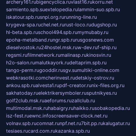
archery161.ru
bigencyclica.ru
vlast16.ru
korru.net
sarmiento.spb.su
extelopedia.ru
lammin-suo.spb.ru
iskatour.spb.ru
snpi.org.ru
running-line.ru
krygeva-spa.ru
chel.net.ru
rust-loco.ru
dugshop.ru
hl-beta.spb.ru
school494.spb.ru
mymubaby.ru
epoha-metalband.ru
ngr.spb.ru
rusgosnews.com
dieselvostok.ru
24hostel.msk.ru
w-dev.ru
f-ship.ru
regsmi.ru
filmnetwork.ru
malinasp.ru
kinosvin.ru
h2o-salon.ru
malutkayork.ru
deltaprim.spb.ru
tango-perm.ru
gooddir.ru
sgv.su
multiki-online.com
webkrasotki.com
cherinvest.ru
detskiy-ostrov.ru
ankou.spb.ru
alvesta1.ru
pdf-creator.ru
nix-files.org.ru
sakhatoday.ru
elektrikersymboler.ru
sputnikyes.ru
golf2club.msk.ru
aeforums.ru
zallclub.ru
multimodal.msk.ru
habaigry.ru
haikko.ru
sobakopedia.ru
isz-fest.ru
ewnc.info
screensaver-clock.net.ru
volnav.spb.ru
comnat.ru
npf.net.ru
7bit.pp.ru
kalugatur.ru
tesiaes.ru
card.com.ru
kazanka.spb.ru