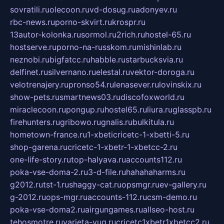
sovratili.ru
olecoon.ru
vd-dosug.ru
adonyev.ru
rbc-news.ru
porno-skvirt.ru
krospr.ru
13autor-kolonka.ru
sormol.ru
2rich.ru
hostel-65.ru
hostserve.ru
porno-na-russkom.ru
mishinlab.ru
neznobi.ru
bigfatcc.ru
habble.ru
starbucksvia.ru
delfinet.ru
silvernano.ru
elestal.ru
vektor-doroga.ru
velotrenajery.ru
pronso54.ru
lenasever.ru
lovinskix.ru
show-pets.ru
smartnews03.ru
discofoxworld.ru
miraclecoon.ru
pongup.ru
hostel65.ru
liura.ru
glasspb.ru
firehunters.ru
gribowo.ru
gnalis.ru
bulkitula.ru
hometown-france.ru
1-xbeticricetc-1-xbetti-5.ru
shop-garena.ru
cricetc-1-xbetr-1-xbetcc-2.ru
one-life-story.ru
top-halyava.ru
accounts112.ru
poka-vse-doma-2.ru
3-d-file.ru
hahahaharms.ru
g2012.ru
tst-1.ru
shaggy-cat.ru
opsmgr.ru
ev-gallery.ru
g-2012.ru
ops-mgr.ru
accounts-112.ru
csm-demo.ru
poka-vse-doma2.ru
airgungames.ru
allseo-host.ru
tehosmotre.ru
varieta-yug.ru
cricetc1xbetr1xbetcc2.ru