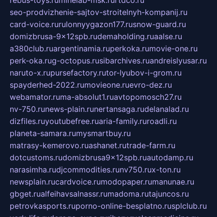
seo-prodvizhenie-sajtov-stroitelnyh-kompanij.ru
card-voice.ru
rulonnyygazon177.ru
snow-guard.ru
domizbrusa-9x12spb.ru
demaholding.ru
aalse.ru
a380club.ru
argentinamia.ru
perkoka.ru
movie-one.ru
perk-oka.ru
g-octopus.ru
sibarchives.ru
andreislyusar.ru
naruto-x.ru
pursefactory.ru
tor-lyubov-i-grom.ru
spayderhed-2022.ru
movieone.ru
evro-dez.ru
webamator.ru
ma-absolut1.ru
avtopomosch27.ru
nv-750.ru
news-plain.ru
nertansaga.ru
delanalad.ru
dizfiles.ru
youtubefree.ru
aria-family.ru
roadli.ru
planeta-samara.ru
mysmartbuy.ru
matrasy-kemerovo.ru
ashanet.ru
trade-farm.ru
dotcustoms.ru
domizbrusa9x12spb.ru
autodamp.ru
narasimha.ru
djcommodities.ru
nv750.ru
x-ton.ru
newsplain.ru
cardvoice.ru
modopaper.ru
manunae.ru
gbget.ru
alfeihavsalnassr.ru
madoma.ru
tajuncos.ru
petrovkasports.ru
porno-online-besplatno.ru
splclub.ru