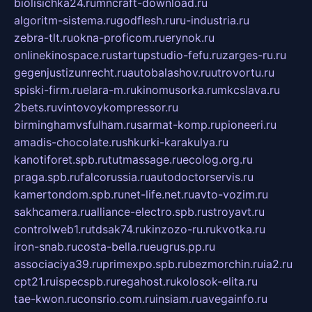
biolisichka24.ru
mncraft-download.ru
algoritm-sistema.ru
godflesh.ru
ru-industria.ru
zebra-tlt.ru
okna-proficom.ru
erynok.ru
onlinekinospace.ru
startupstudio-fefu.ru
zarges-ru.ru
gegenjustizunrecht.ru
autobalashov.ru
utrovortu.ru
spiski-firm.ru
elara-m.ru
kinomusorka.ru
mkcslava.ru
2bets.ru
vintovoykompressor.ru
birminghamvsfulham.ru
sarmat-komp.ru
pioneeri.ru
amadis-chocolate.ru
shkurki-karakulya.ru
kanotiforet.spb.ru
tutmassage.ru
ecolog.org.ru
praga.spb.ru
falcorussia.ru
autodoctorservis.ru
kamertondom.spb.ru
net-life.net.ru
avto-vozim.ru
sakhcamera.ru
alliance-electro.spb.ru
stroyavt.ru
controlweb1.ru
tdsak74.ru
kinzozo-ru.ru
kvotka.ru
iron-snab.ru
costa-bella.ru
eugrus.pp.ru
associaciya39.ru
primexpo.spb.ru
bezmorchin.ru
ia2.ru
cpt21.ru
ispecspb.ru
regahost.ru
kolosok-elita.ru
tae-kwon.ru
consrio.com.ru
insiam.ru
avegainfo.ru