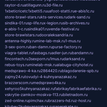
raytor-d.ru
atillagunn.ru
3d-file.ru
1xbeticricetc1xbetti5.ru
uafoot-statti.ru
e-abis1c.ru
store-brawl-stars.ru
kts-services.ru
dark-sand.ru
sindika-01.ru
sp-life.ru
x-legion.ru
sib-archives.ru
e-abis-1-c.ru
sindika01.ru
venda-festival.ru
store-brawlstars.ru
dooraleksandria.ru
antenna-highly.ru
mine-lab-msk.ru
1-mus.ru
3-sex-porn.ru
ban-damn.ru
purse-factory.ru
viagra-tablet.ru
fasbags.ru
adler-jun.ru
bandamn.ru
fincontech.ru
3sexporn.ru
1mus.ru
darksand.ru
rebus-toys.ru
minelab-msk.ru
alabuga-cityhotel.ru
medsprawo-4-ka.ru
2864420.ru
blagodarenie-spb.ru
zajmy24.ru
tovudyi-4-kuhnyanazakaz.ru
brazzerscom.ru
medsprawo4ka.ru
xehyroo5kuhnyanazakaz.ru
fabrikayfabrikaefabrika.ru
vskrytie-zamkov-moskva-113.ru
biletnadom.ru
zed-online.ru
pimchax.ru
brazzers-hd.ru
z-host.ru
kitubeu2kuhnyanazakaz.ru
naperekate.ru