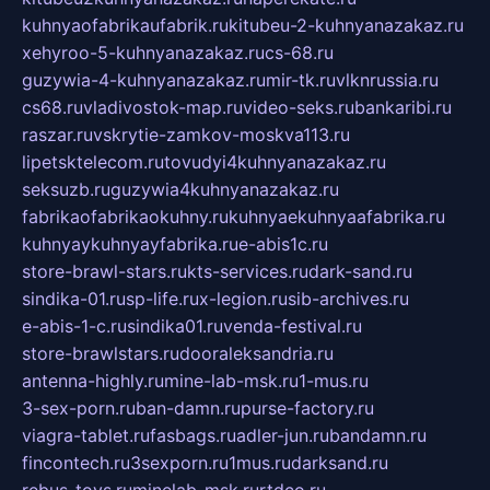
kuhnyaofabrikaufabrik.ru
kitubeu-2-kuhnyanazakaz.ru
xehyroo-5-kuhnyanazakaz.ru
cs-68.ru
guzywia-4-kuhnyanazakaz.ru
mir-tk.ru
vlknrussia.ru
cs68.ru
vladivostok-map.ru
video-seks.ru
bankaribi.ru
raszar.ru
vskrytie-zamkov-moskva113.ru
lipetsktelecom.ru
tovudyi4kuhnyanazakaz.ru
seksuzb.ru
guzywia4kuhnyanazakaz.ru
fabrikaofabrikaokuhny.ru
kuhnyaekuhnyaafabrika.ru
kuhnyaykuhnyayfabrika.ru
e-abis1c.ru
store-brawl-stars.ru
kts-services.ru
dark-sand.ru
sindika-01.ru
sp-life.ru
x-legion.ru
sib-archives.ru
e-abis-1-c.ru
sindika01.ru
venda-festival.ru
store-brawlstars.ru
dooraleksandria.ru
antenna-highly.ru
mine-lab-msk.ru
1-mus.ru
3-sex-porn.ru
ban-damn.ru
purse-factory.ru
viagra-tablet.ru
fasbags.ru
adler-jun.ru
bandamn.ru
fincontech.ru
3sexporn.ru
1mus.ru
darksand.ru
rebus-toys.ru
minelab-msk.ru
rtdco.ru