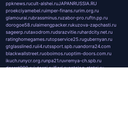
ppknews.ru
cult-alshei.ru
JAPANRUSSIA.RU
proekciyamebel.ru
imper-finans.ru
rim.org.ru
glamourai.ru
brassminus.ru
zabor-pro.ru
ftn.pp.ru
dorogoe58.ru
laimengpacker.ru
kuzova-zapchasti.ru
sageerp.ru
taxodrom.ru
dsrazvitie.ru
hardcity.net.ru
ratinghomegames.ru
topservice25.ru
gubernyan.ru
gtglasslined.ru
ii4.ru
tssport.spb.ru
andorra24.com
blackwallstreet.ru
oboimos.ru
optim-doors.com.ru
ikuch.ru
nycr.org.ru
npa21.ru
vremya-ch.spb.ru
desert000.ru
ivtorgi.ru
ifiori.ru
catalog-statei.ru
dcv.org.ru
spetsmaster174.ru
ipkameryhiseeu.ru
dum26.ru
ruspol.spb.ru
fr-opendp.ru
kam-solnyshko.ru
cheyenne-arapaho.ru
sevzapmetal.spb.ru
ted-lapidus.spb.ru
parasite-eliminator.ru
sigma-complete.ru
modernworld.ru
dama-moda.ru
eholot-group.ru
sk-nvkz.ru
DRONGOLD.RU
democratia2.ru
i-farmer.ru
mass-sport.org
jablonex.spb.ru
bookmess.ru
linkword.ru