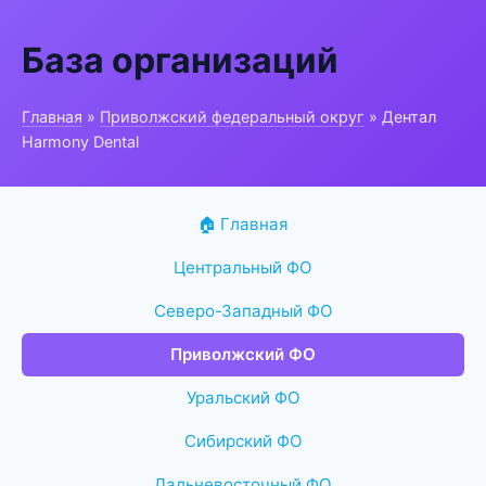
База организаций
Главная
»
Приволжский федеральный округ
» Дентал
Harmony Dental
🏠 Главная
Центральный ФО
Северо-Западный ФО
Приволжский ФО
Уральский ФО
Сибирский ФО
Дальневосточный ФО