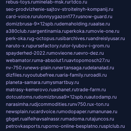
rebus-toys.ru
minelab-msk.ru
rtdco.ru
seo-prodvizhenie-sajtov-stroitelnyh-kompanij.ru
card-voice.ru
rulonnyygazon177.ru
snow-guard.ru
domizbrusa-9x12spb.ru
demaholding.ru
aalse.ru
a380club.ru
argentinamia.ru
perkoka.ru
movie-one.ru
perk-oka.ru
g-octopus.ru
sibarchives.ru
andreislyusar.ru
naruto-x.ru
pursefactory.ru
tor-lyubov-i-grom.ru
spayderhed-2022.ru
movieone.ru
evro-dez.ru
webamator.ru
ma-absolut1.ru
avtopomosch27.ru
nv-750.ru
news-plain.ru
nertansaga.ru
delanalad.ru
dizfiles.ru
youtubefree.ru
aria-family.ru
roadli.ru
planeta-samara.ru
mysmartbuy.ru
matrasy-kemerovo.ru
ashanet.ru
trade-farm.ru
dotcustoms.ru
domizbrusa9x12spb.ru
autodamp.ru
narasimha.ru
djcommodities.ru
nv750.ru
x-ton.ru
newsplain.ru
cardvoice.ru
modopaper.ru
manunae.ru
gbget.ru
alfeihavsalnassr.ru
madoma.ru
tajuncos.ru
petrovkasports.ru
porno-online-besplatno.ru
splclub.ru