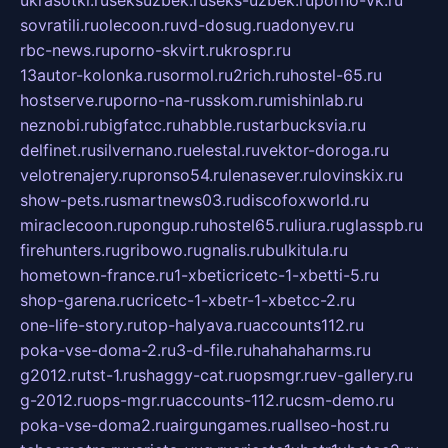
sovratili.ru
olecoon.ru
vd-dosug.ru
adonyev.ru
rbc-news.ru
porno-skvirt.ru
krospr.ru
13autor-kolonka.ru
sormol.ru
2rich.ru
hostel-65.ru
hostserve.ru
porno-na-russkom.ru
mishinlab.ru
neznobi.ru
bigfatcc.ru
habble.ru
starbucksvia.ru
delfinet.ru
silvernano.ru
elestal.ru
vektor-doroga.ru
velotrenajery.ru
pronso54.ru
lenasever.ru
lovinskix.ru
show-pets.ru
smartnews03.ru
discofoxworld.ru
miraclecoon.ru
pongup.ru
hostel65.ru
liura.ru
glasspb.ru
firehunters.ru
gribowo.ru
gnalis.ru
bulkitula.ru
hometown-france.ru
1-xbeticricetc-1-xbetti-5.ru
shop-garena.ru
cricetc-1-xbetr-1-xbetcc-2.ru
one-life-story.ru
top-halyava.ru
accounts112.ru
poka-vse-doma-2.ru
3-d-file.ru
hahahaharms.ru
g2012.ru
tst-1.ru
shaggy-cat.ru
opsmgr.ru
ev-gallery.ru
g-2012.ru
ops-mgr.ru
accounts-112.ru
csm-demo.ru
poka-vse-doma2.ru
airgungames.ru
allseo-host.ru