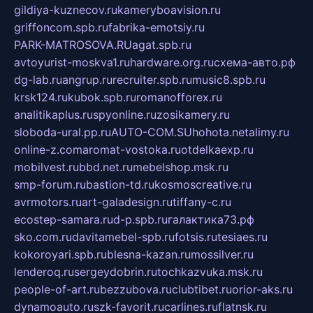
gildiya-kuznecov.ru
kameryboavision.ru
griffoncom.spb.ru
fabrika-emotsiy.ru
PARK-MATROSOVA.RU
agat.spb.ru
avtoyurist-moskva1.ru
hardware.org.ru
схема-авто.рф
dg-lab.ru
angrup.ru
recruiter.spb.ru
music8.spb.ru
krsk124.ru
kubok.spb.ru
romanofforex.ru
analitikaplus.ru
spyonline.ru
zosikamery.ru
sloboda-ural.pp.ru
AUTO-COM.SU
hohota.net
alimy.ru
online-z.com
aromat-vostoka.ru
otdelkaexp.ru
mobilvest.ru
bbd.net.ru
mebelshop.msk.ru
smp-forum.ru
bastion-td.ru
kosmoscreative.ru
avrmotors.ru
art-galadesign.ru
tiffany-c.ru
ecostep-samara.ru
d-p.spb.ru
галактика73.рф
sko.com.ru
davitamebel-spb.ru
fotsis.ru
tesiaes.ru
kokoroyari.spb.ru
blesna-kazan.ru
mossilver.ru
lenderoq.ru
sergeydobrin.ru
tochkazvuka.msk.ru
people-of-art.ru
bezzubova.ru
clubtibet.ru
orior-aks.ru
dynamoauto.ru
szk-favorit.ru
carlines.ru
flatnsk.ru