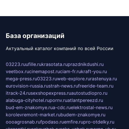
База организаций
Актуальный каталог компаний по всей России
03223.ru
ufille.ru
krasotata.ru
prazdnikdushi.ru
veetbox.ru
cinemapost.ru
ciam-fr.ru
kraft-you.ru
mega-press.ru
03223.ru
web-explore.ru
rastenuya.ru
eurovision-russia.ru
strah-news.ru
freeride-team.ru
itrack-24.ru
sexshopexpress.ru
autostudiopro.ru
alabuga-cityhotel.ru
pornv.ru
atlantpereezd.ru
bud-em-znakomye.ru
a-cdc.ru
elektrostal-news.ru
korolevremont-market.ru
budem-znakomye.ru
oooagrosnab.ru
fpodaso.ru
emfire.ru
pro-otdelky.ru
ukrasotki.ru
seksuzbek.ru
seks-uzbek.ru
porno-vk.ru