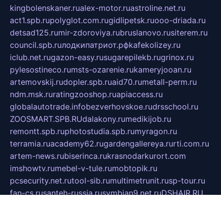
kingbolenskaner.ru
alex-motor.ru
astroline.net.ru
act1.spb.ru
polyglot.com.ru
gidlipetsk.ru
ooo-driada.ru
detsad125.ru
mir-zdoroviya.ru
bruslanovo.ru
siterem.ru
council.spb.ru
лодкипатриот.рф
kafekolizey.ru
iclub.net.ru
gazon-easy.ru
sugarepilekb.ru
grinox.ru
pylesostineco.ru
msts-ozarenie.ru
kameryjooan.ru
artemovskij.ru
dopler.spb.ru
aid70.ru
metall-perm.ru
ndm.msk.ru
ratingzooshop.ru
apiaccess.ru
globalautotrade.info
bezverhovskoe.ru
drsschool.ru
ZOOSMART.SPB.RU
dalakony.ru
medikijob.ru
remontt.spb.ru
photostudia.spb.ru
myragon.ru
terramia.ru
academy62.ru
gardengallereya.ru
rti.com.ru
artem-news.ru
biserinca.ru
krasnodarkurort.com
imshowtv.ru
mebel-v-tule.ru
mobtopik.ru
pcsecurity.net.ru
tool-sib.ru
multimetrunit.ru
sp-tour.ru
fan-cs.ru
santeh-russia.ru
symbian9.net.ru
DSHAIR.RU
tmmotors.spb.ru
xjocuricopii.com
musavtomat.msk.ru
obustrojdom.ru
sovetcik.ru
ybaranovskaya.ru