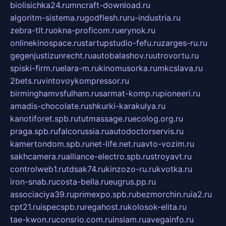
biolisichka24.ru
mncraft-download.ru
algoritm-sistema.ru
godflesh.ru
ru-industria.ru
zebra-tlt.ru
okna-proficom.ru
erynok.ru
onlinekinospace.ru
startupstudio-fefu.ru
zarges-ru.ru
gegenjustizunrecht.ru
autobalashov.ru
utrovortu.ru
spiski-firm.ru
elara-m.ru
kinomusorka.ru
mkcslava.ru
2bets.ru
vintovoykompressor.ru
birminghamvsfulham.ru
sarmat-komp.ru
pioneeri.ru
amadis-chocolate.ru
shkurki-karakulya.ru
kanotiforet.spb.ru
tutmassage.ru
ecolog.org.ru
praga.spb.ru
falcorussia.ru
autodoctorservis.ru
kamertondom.spb.ru
net-life.net.ru
avto-vozim.ru
sakhcamera.ru
alliance-electro.spb.ru
stroyavt.ru
controlweb1.ru
tdsak74.ru
kinzozo-ru.ru
kvotka.ru
iron-snab.ru
costa-bella.ru
eugrus.pp.ru
associaciya39.ru
primexpo.spb.ru
bezmorchin.ru
ia2.ru
cpt21.ru
ispecspb.ru
regahost.ru
kolosok-elita.ru
tae-kwon.ru
consrio.com.ru
insiam.ru
avegainfo.ru