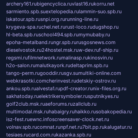
archery161.ru
bigencyclica.ru
vlast16.ru
korru.net
sarmiento.spb.su
extelopedia.ru
lammin-suo.spb.ru
iskatour.spb.ru
snpi.org.ru
running-line.ru
krygeva-spa.ru
chel.net.ru
rust-loco.ru
dugshop.ru
hl-beta.spb.ru
school494.spb.ru
mymubaby.ru
epoha-metalband.ru
ngr.spb.ru
rusgosnews.com
dieselvostok.ru
24hostel.msk.ru
w-dev.ru
f-ship.ru
regsmi.ru
filmnetwork.ru
malinasp.ru
kinosvin.ru
h2o-salon.ru
malutkayork.ru
deltaprim.spb.ru
tango-perm.ru
gooddir.ru
sgv.su
multiki-online.com
webkrasotki.com
cherinvest.ru
detskiy-ostrov.ru
ankou.spb.ru
alvesta1.ru
pdf-creator.ru
nix-files.org.ru
sakhatoday.ru
elektrikersymboler.ru
sputnikyes.ru
golf2club.msk.ru
aeforums.ru
zallclub.ru
multimodal.msk.ru
habaigry.ru
haikko.ru
sobakopedia.ru
isz-fest.ru
ewnc.info
screensaver-clock.net.ru
volnav.spb.ru
comnat.ru
npf.net.ru
7bit.pp.ru
kalugatur.ru
tesiaes.ru
card.com.ru
kazanka.spb.ru