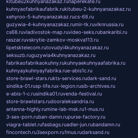
kitubeu2kuhnyanazakaz.ru
naperekate.ru
kuhnyaofabrikaufabrik.ru
kitubeu-2-kuhnyanazakaz.ru
xehyroo-5-kuhnyanazakaz.ru
cs-68.ru
guzywia-4-kuhnyanazakaz.ru
mir-tk.ru
vlknrussia.ru
cs68.ru
vladivostok-map.ru
video-seks.ru
bankaribi.ru
raszar.ru
vskrytie-zamkov-moskva113.ru
lipetsktelecom.ru
tovudyi4kuhnyanazakaz.ru
seksuzb.ru
guzywia4kuhnyanazakaz.ru
fabrikaofabrikaokuhny.ru
kuhnyaekuhnyaafabrika.ru
kuhnyaykuhnyayfabrika.ru
e-abis1c.ru
store-brawl-stars.ru
kts-services.ru
dark-sand.ru
sindika-01.ru
sp-life.ru
x-legion.ru
sib-archives.ru
e-abis-1-c.ru
sindika01.ru
venda-festival.ru
store-brawlstars.ru
dooraleksandria.ru
antenna-highly.ru
mine-lab-msk.ru
1-mus.ru
3-sex-porn.ru
ban-damn.ru
purse-factory.ru
viagra-tablet.ru
fasbags.ru
adler-jun.ru
bandamn.ru
fincontech.ru
3sexporn.ru
1mus.ru
darksand.ru