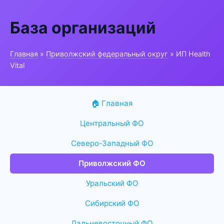
База организаций
Главная
»
Приволжский федеральный округ
» ИП Health
Vital
🏠 Главная
Центральный ФО
Северо-Западный ФО
Приволжский ФО
Уральский ФО
Сибирский ФО
Дальневосточный ФО