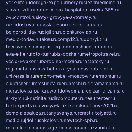
york-life.ru
doroga-expo.ru
ribery.ru
cleanmedicine.ru
slovar-ivrit.ru
porno-video-besplatno.ru
seks-365.ru
ovucontrol.ru
sloty-igrovyye-avtomaty.ru
ru-industriya.ru
russkoe-porno-besplatno.ru
belgorod-day.ru
digilith.ru
pichkurovlab.ru
medic-today.ru
taksu.ru
comp123.ru
don-ykt.ru
teensvoice.ru
imgsharing.ru
domashnee-porno.ru
eva-elfie.ru
foto-tur.ru
biz-doska.ru
metropoltravel.ru
veslo-i-yakor.ru
borodino-media.ru
rostotsky.ru
regionufa.ru
weiss-bet.ru
zaryna.ru
casinotablet.ru
universalia.ru
remont-mebeli-moscow.ru
termomur.ru
clubfisher.ru
remstirufa.ru
erdamchi.ru
doramamama.ru
muraviovka-park.ru
worldofwoman.ru
clean-dreams.ru
arkrym.ru
kristinita.ru
dircomputer.ru
healthenter.ru
textexperts.ru
pivnaya-kruzhka.ru
kinofilmy-2021.ru
demolalapaluza.ru
tanyavanya.ru
remstir-tolyatti.ru
msdip.ru
jdol.ru
sokolovr.ru
newtech-spb.ru
rezemkleim.ru
massage-tai.ru
seonub.ru
zvonitut.ru