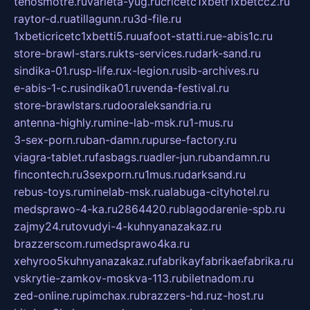
tehosmotre.ru
varieta-yug.ru
cricetc1xbetr1xbetcc2.ru
raytor-d.ru
atillagunn.ru
3d-file.ru
1xbeticricetc1xbetti5.ru
uafoot-statti.ru
e-abis1c.ru
store-brawl-stars.ru
kts-services.ru
dark-sand.ru
sindika-01.ru
sp-life.ru
x-legion.ru
sib-archives.ru
e-abis-1-c.ru
sindika01.ru
venda-festival.ru
store-brawlstars.ru
dooraleksandria.ru
antenna-highly.ru
mine-lab-msk.ru
1-mus.ru
3-sex-porn.ru
ban-damn.ru
purse-factory.ru
viagra-tablet.ru
fasbags.ru
adler-jun.ru
bandamn.ru
fincontech.ru
3sexporn.ru
1mus.ru
darksand.ru
rebus-toys.ru
minelab-msk.ru
alabuga-cityhotel.ru
medsprawo-4-ka.ru
2864420.ru
blagodarenie-spb.ru
zajmy24.ru
tovudyi-4-kuhnyanazakaz.ru
brazzerscom.ru
medsprawo4ka.ru
xehyroo5kuhnyanazakaz.ru
fabrikayfabrikaefabrika.ru
vskrytie-zamkov-moskva-113.ru
biletnadom.ru
zed-online.ru
pimchax.ru
brazzers-hd.ru
z-host.ru