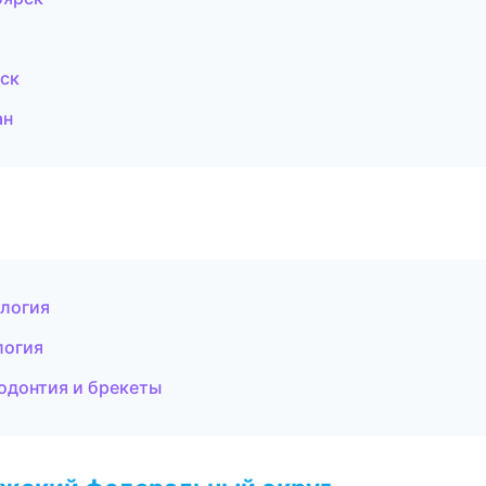
дск
ан
ология
логия
одонтия и брекеты