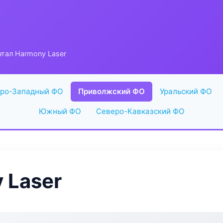
тал Harmony Laser
ро-Западный ФО
Приволжский ФО
Уральский ФО
Южный ФО
Северо-Кавказский ФО
 Laser