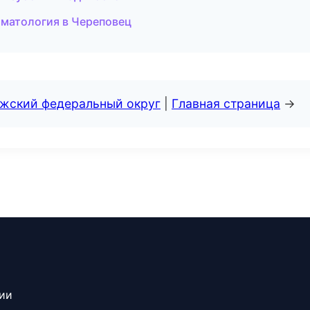
оматология в Череповец
лжский федеральный округ
|
Главная страница
→
сии