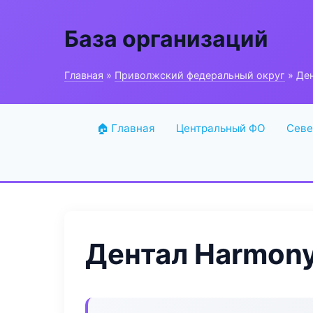
База организаций
Главная
»
Приволжский федеральный округ
» Ден
🏠 Главная
Центральный ФО
Севе
Дентал Harmony