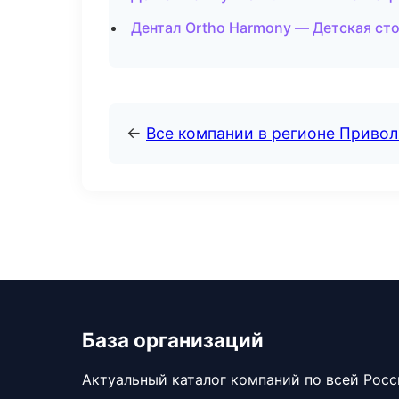
Дентал Ortho Harmony — Детская ст
←
Все компании в регионе Приво
База организаций
Актуальный каталог компаний по всей Рос