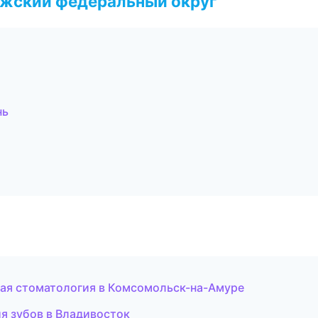
лжский федеральный округ
нь
кая стоматология в Комсомольск-на-Амуре
я зубов в Владивосток