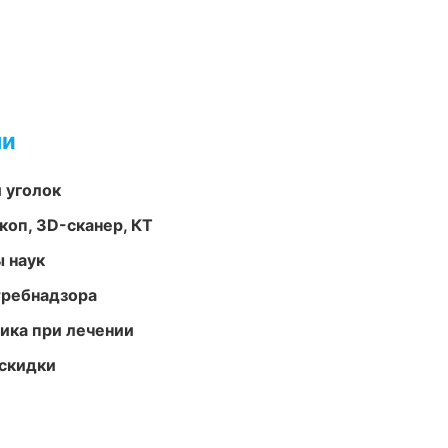
ми
 уголок
оп, 3D-сканер, КТ
ы наук
требнадзора
тика при лечении
скидки