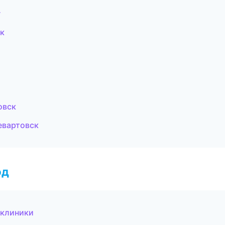
г
ск
овск
евартовск
од
 клиники