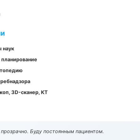
и
ми
ы наук
 планирование
ортопедию
требнадзора
оп, 3D-сканер, КТ
ё прозрачно. Буду постоянным пациентом.