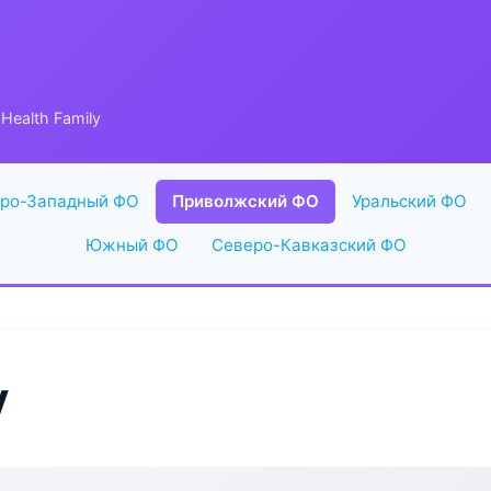
Health Family
ро-Западный ФО
Приволжский ФО
Уральский ФО
Южный ФО
Северо-Кавказский ФО
y