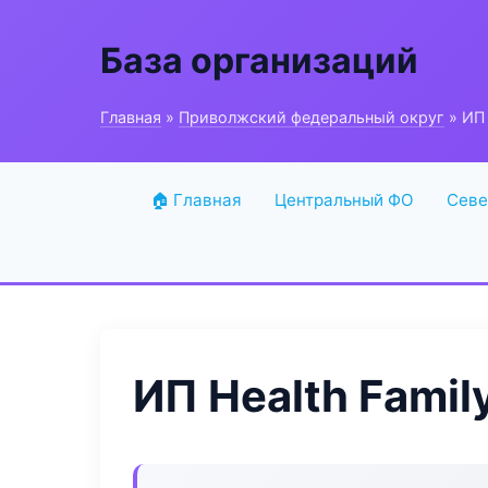
База организаций
Главная
»
Приволжский федеральный округ
» ИП 
🏠 Главная
Центральный ФО
Севе
ИП Health Famil