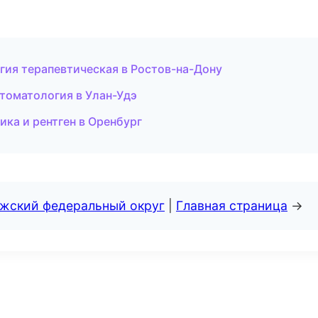
огия терапевтическая в Ростов-на-Дону
стоматология в Улан-Удэ
ика и рентген в Оренбург
лжский федеральный округ
|
Главная страница
→