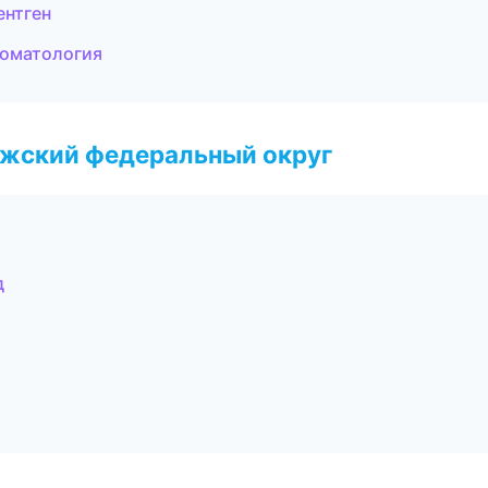
ентген
томатология
лжский федеральный округ
д