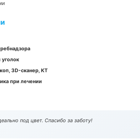
ми
ми
требнадзора
 уголок
оп, 3D-сканер, КТ
тика при лечении
еально под цвет. Спасибо за заботу!