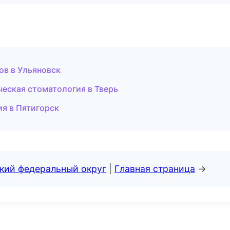
ов в Ульяновск
еская стоматология в Тверь
я в Пятигорск
ский федеральный округ
|
Главная страница
→