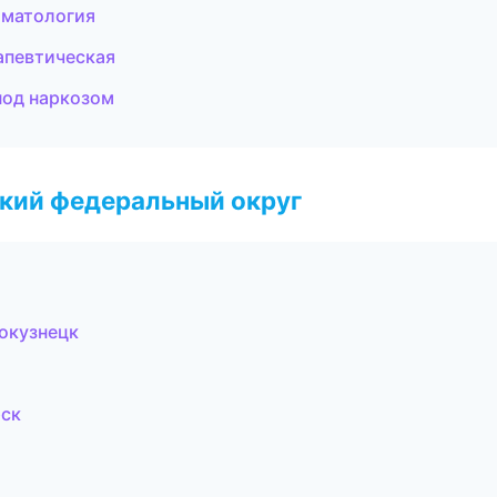
оматология
апевтическая
под наркозом
ский федеральный округ
окузнецк
рск