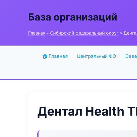
База организаций
Главная
»
Сибирский федеральный округ
» Дента
🏠 Главная
Центральный ФО
Севе
Дентал Health T