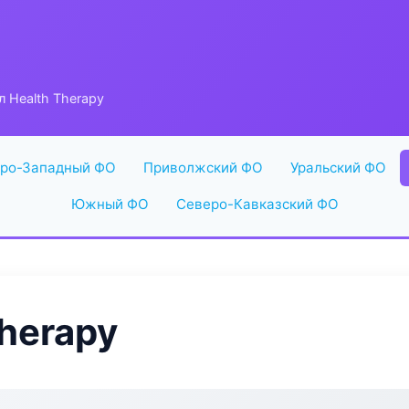
л Health Therapy
ро-Западный ФО
Приволжский ФО
Уральский ФО
Южный ФО
Северо-Кавказский ФО
herapy