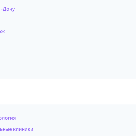
а-Дону
еж
г
ология
льные клиники