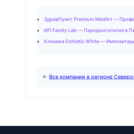
ЗдравПункт Premium MedArt — Профе
ИП Family Lab — Пародонтология в П
Клиника Esthetic White — Имплантац
←
Все компании в регионе Север