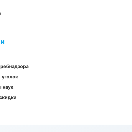
и
в
ми
требнадзора
 уголок
ы наук
скидки