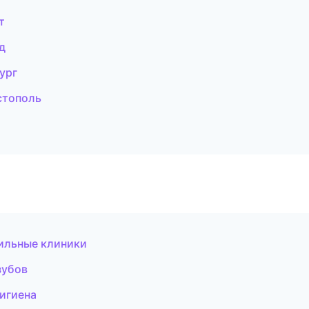
т
д
ург
стополь
ильные клиники
зубов
гигиена