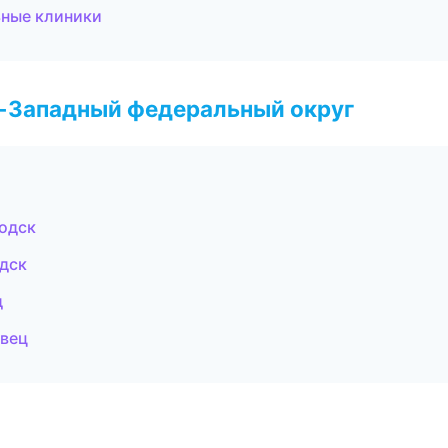
ьные клиники
о-Западный федеральный округ
водск
одск
д
овец