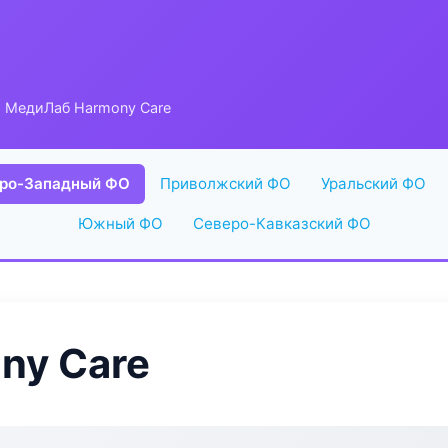
 МедиЛаб Harmony Care
ро-Западный ФО
Приволжский ФО
Уральский ФО
Южный ФО
Северо-Кавказский ФО
ny Care