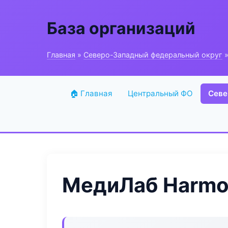
База организаций
Главная
»
Северо-Западный федеральный округ
»
🏠 Главная
Центральный ФО
Севе
МедиЛаб Harmo