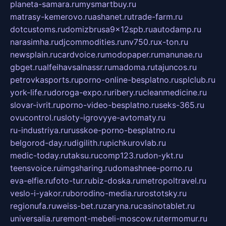
planeta-samara.ru
mysmartbuy.ru
matrasy-kemerovo.ru
ashanet.ru
trade-farm.ru
dotcustoms.ru
domizbrusa9x12spb.ru
autodamp.ru
narasimha.ru
djcommodities.ru
nv750.ru
x-ton.ru
newsplain.ru
cardvoice.ru
modopaper.ru
manunae.ru
gbget.ru
alfeihavsalnassr.ru
madoma.ru
tajuncos.ru
petrovkasports.ru
porno-online-besplatno.ru
splclub.ru
york-life.ru
doroga-expo.ru
ribery.ru
cleanmedicine.ru
slovar-ivrit.ru
porno-video-besplatno.ru
seks-365.ru
ovucontrol.ru
sloty-igrovyye-avtomaty.ru
ru-industriya.ru
russkoe-porno-besplatno.ru
belgorod-day.ru
digilith.ru
pichkurovlab.ru
medic-today.ru
taksu.ru
comp123.ru
don-ykt.ru
teensvoice.ru
imgsharing.ru
domashnee-porno.ru
eva-elfie.ru
foto-tur.ru
biz-doska.ru
metropoltravel.ru
veslo-i-yakor.ru
borodino-media.ru
rostotsky.ru
regionufa.ru
weiss-bet.ru
zaryna.ru
casinotablet.ru
universalia.ru
remont-mebeli-moscow.ru
termomur.ru