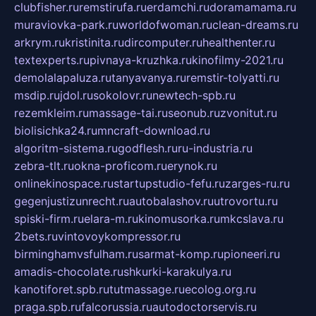
clubfisher.ru
remstirufa.ru
erdamchi.ru
doramamama.ru
muraviovka-park.ru
worldofwoman.ru
clean-dreams.ru
arkrym.ru
kristinita.ru
dircomputer.ru
healthenter.ru
textexperts.ru
pivnaya-kruzhka.ru
kinofilmy-2021.ru
demolalapaluza.ru
tanyavanya.ru
remstir-tolyatti.ru
msdip.ru
jdol.ru
sokolovr.ru
newtech-spb.ru
rezemkleim.ru
massage-tai.ru
seonub.ru
zvonitut.ru
biolisichka24.ru
mncraft-download.ru
algoritm-sistema.ru
godflesh.ru
ru-industria.ru
zebra-tlt.ru
okna-proficom.ru
erynok.ru
onlinekinospace.ru
startupstudio-fefu.ru
zarges-ru.ru
gegenjustizunrecht.ru
autobalashov.ru
utrovortu.ru
spiski-firm.ru
elara-m.ru
kinomusorka.ru
mkcslava.ru
2bets.ru
vintovoykompressor.ru
birminghamvsfulham.ru
sarmat-komp.ru
pioneeri.ru
amadis-chocolate.ru
shkurki-karakulya.ru
kanotiforet.spb.ru
tutmassage.ru
ecolog.org.ru
praga.spb.ru
falcorussia.ru
autodoctorservis.ru