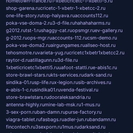
hometown-france.ru
1-xbeticricetc-1-xbetti-5.ru
shop-garena.ru
cricetc-1-xbetr-1-xbetcc-2.ru
one-life-story.ru
top-halyava.ru
accounts112.ru
poka-vse-doma-2.ru
3-d-file.ru
hahahaharms.ru
g2012.ru
tst-1.ru
shaggy-cat.ru
opsmgr.ru
ev-gallery.ru
g-2012.ru
ops-mgr.ru
accounts-112.ru
csm-demo.ru
poka-vse-doma2.ru
airgungames.ru
allseo-host.ru
tehosmotre.ru
varieta-yug.ru
cricetc1xbetr1xbetcc2.ru
raytor-d.ru
atillagunn.ru
3d-file.ru
1xbeticricetc1xbetti5.ru
uafoot-statti.ru
e-abis1c.ru
store-brawl-stars.ru
kts-services.ru
dark-sand.ru
sindika-01.ru
sp-life.ru
x-legion.ru
sib-archives.ru
e-abis-1-c.ru
sindika01.ru
venda-festival.ru
store-brawlstars.ru
dooraleksandria.ru
antenna-highly.ru
mine-lab-msk.ru
1-mus.ru
3-sex-porn.ru
ban-damn.ru
purse-factory.ru
viagra-tablet.ru
fasbags.ru
adler-jun.ru
bandamn.ru
fincontech.ru
3sexporn.ru
1mus.ru
darksand.ru