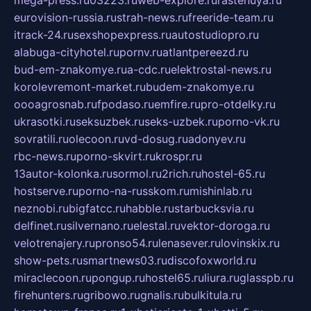
eurovision-russia.ru
strah-news.ru
freeride-team.ru
itrack-24.ru
sexshopexpress.ru
autostudiopro.ru
alabuga-cityhotel.ru
pornv.ru
atlantpereezd.ru
bud-em-znakomye.ru
a-cdc.ru
elektrostal-news.ru
korolevremont-market.ru
budem-znakomye.ru
oooagrosnab.ru
fpodaso.ru
emfire.ru
pro-otdelky.ru
ukrasotki.ru
seksuzbek.ru
seks-uzbek.ru
porno-vk.ru
sovratili.ru
olecoon.ru
vd-dosug.ru
adonyev.ru
rbc-news.ru
porno-skvirt.ru
krospr.ru
13autor-kolonka.ru
sormol.ru
2rich.ru
hostel-65.ru
hostserve.ru
porno-na-russkom.ru
mishinlab.ru
neznobi.ru
bigfatcc.ru
habble.ru
starbucksvia.ru
delfinet.ru
silvernano.ru
elestal.ru
vektor-doroga.ru
velotrenajery.ru
pronso54.ru
lenasever.ru
lovinskix.ru
show-pets.ru
smartnews03.ru
discofoxworld.ru
miraclecoon.ru
pongup.ru
hostel65.ru
liura.ru
glasspb.ru
firehunters.ru
gribowo.ru
gnalis.ru
bulkitula.ru