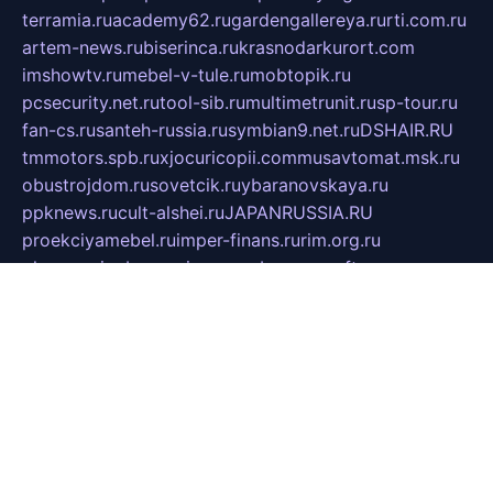
terramia.ru
academy62.ru
gardengallereya.ru
rti.com.ru
artem-news.ru
biserinca.ru
krasnodarkurort.com
imshowtv.ru
mebel-v-tule.ru
mobtopik.ru
pcsecurity.net.ru
tool-sib.ru
multimetrunit.ru
sp-tour.ru
fan-cs.ru
santeh-russia.ru
symbian9.net.ru
DSHAIR.RU
tmmotors.spb.ru
xjocuricopii.com
musavtomat.msk.ru
obustrojdom.ru
sovetcik.ru
ybaranovskaya.ru
ppknews.ru
cult-alshei.ru
JAPANRUSSIA.RU
proekciyamebel.ru
imper-finans.ru
rim.org.ru
glamourai.ru
brassminus.ru
zabor-pro.ru
ftn.pp.ru
dorogoe58.ru
laimengpacker.ru
kuzova-zapchasti.ru
sageerp.ru
taxodrom.ru
dsrazvitie.ru
hardcity.net.ru
ratinghomegames.ru
topservice25.ru
gubernyan.ru
gtglasslined.ru
ii4.ru
tssport.spb.ru
andorra24.com
blackwallstreet.ru
oboimos.ru
optim-doors.com.ru
ikuch.ru
nycr.org.ru
npa21.ru
vremya-ch.spb.ru
desert000.ru
ivtorgi.ru
ifiori.ru
catalog-statei.ru
dcv.org.ru
spetsmaster174.ru
ipkameryhiseeu.ru