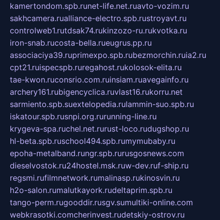
kamertondom.spb.ru
net-life.net.ru
avto-vozim.ru
sakhcamera.ru
alliance-electro.spb.ru
stroyavt.ru
controlweb1.ru
tdsak74.ru
kinzozo-ru.ru
kvotka.ru
iron-snab.ru
costa-bella.ru
eugrus.pp.ru
associaciya39.ru
primexpo.spb.ru
bezmorchin.ru
ia2.ru
cpt21.ru
ispecspb.ru
regahost.ru
kolosok-elita.ru
tae-kwon.ru
consrio.com.ru
insiam.ru
avegainfo.ru
archery161.ru
bigencyclica.ru
vlast16.ru
korru.net
sarmiento.spb.su
extelopedia.ru
lammin-suo.spb.ru
iskatour.spb.ru
snpi.org.ru
running-line.ru
krygeva-spa.ru
chel.net.ru
rust-loco.ru
dugshop.ru
hl-beta.spb.ru
school494.spb.ru
mymubaby.ru
epoha-metalband.ru
ngr.spb.ru
rusgosnews.com
dieselvostok.ru
24hostel.msk.ru
w-dev.ru
f-ship.ru
regsmi.ru
filmnetwork.ru
malinasp.ru
kinosvin.ru
h2o-salon.ru
malutkayork.ru
deltaprim.spb.ru
tango-perm.ru
gooddir.ru
sgv.su
multiki-online.com
webkrasotki.com
cherinvest.ru
detskiy-ostrov.ru