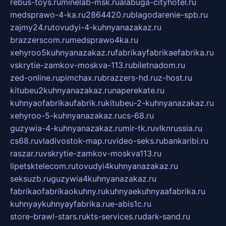
rebus-toys.ru
minelab-msk.ru
alabuga-cityhotel.ru
medsprawo-4-ka.ru
2864420.ru
blagodarenie-spb.ru
zajmy24.ru
tovudyi-4-kuhnyanazakaz.ru
brazzerscom.ru
medsprawo4ka.ru
xehyroo5kuhnyanazakaz.ru
fabrikayfabrikaefabrika.ru
vskrytie-zamkov-moskva-113.ru
biletnadom.ru
zed-online.ru
pimchax.ru
brazzers-hd.ru
z-host.ru
kitubeu2kuhnyanazakaz.ru
naperekate.ru
kuhnyaofabrikaufabrik.ru
kitubeu-2-kuhnyanazakaz.ru
xehyroo-5-kuhnyanazakaz.ru
cs-68.ru
guzywia-4-kuhnyanazakaz.ru
mir-tk.ru
vlknrussia.ru
cs68.ru
vladivostok-map.ru
video-seks.ru
bankaribi.ru
raszar.ru
vskrytie-zamkov-moskva113.ru
lipetsktelecom.ru
tovudyi4kuhnyanazakaz.ru
seksuzb.ru
guzywia4kuhnyanazakaz.ru
fabrikaofabrikaokuhny.ru
kuhnyaekuhnyaafabrika.ru
kuhnyaykuhnyayfabrika.ru
e-abis1c.ru
store-brawl-stars.ru
kts-services.ru
dark-sand.ru