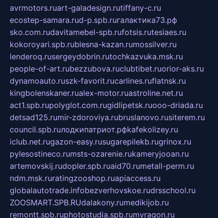
avrmotors.ru
art-galadesign.ru
tiffany-c.ru
ecostep-samara.ru
d-p.spb.ru
галактика73.рф
sko.com.ru
davitamebel-spb.ru
fotsis.ru
tesiaes.ru
kokoroyari.spb.ru
blesna-kazan.ru
mossilver.ru
lenderoq.ru
sergeydobrin.ru
tochkazvuka.msk.ru
people-of-art.ru
bezzubova.ru
clubtibet.ru
orior-aks.ru
dynamoauto.ru
szk-favorit.ru
carlines.ru
flatnsk.ru
kingbolenskaner.ru
alex-motor.ru
astroline.net.ru
act1.spb.ru
polyglot.com.ru
gidlipetsk.ru
ooo-driada.ru
detsad125.ru
mir-zdoroviya.ru
bruslanovo.ru
siterem.ru
council.spb.ru
лодкипатриот.рф
kafekolizey.ru
iclub.net.ru
gazon-easy.ru
sugarepilekb.ru
grinox.ru
pylesostineco.ru
msts-ozarenie.ru
kameryjooan.ru
artemovskij.ru
dopler.spb.ru
aid70.ru
metall-perm.ru
ndm.msk.ru
ratingzooshop.ru
apiaccess.ru
globalautotrade.info
bezverhovskoe.ru
drsschool.ru
ZOOSMART.SPB.RU
dalakony.ru
medikijob.ru
remontt.spb.ru
photostudia.spb.ru
myragon.ru