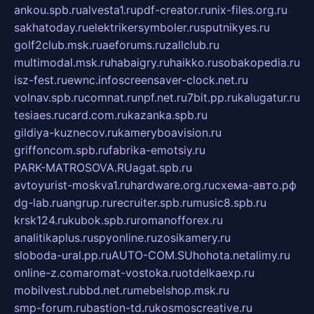
ankou.spb.ru
alvesta1.ru
pdf-creator.ru
nix-files.org.ru
sakhatoday.ru
elektrikersymboler.ru
sputnikyes.ru
golf2club.msk.ru
aeforums.ru
zallclub.ru
multimodal.msk.ru
habaigry.ru
haikko.ru
sobakopedia.ru
isz-fest.ru
ewnc.info
screensaver-clock.net.ru
volnav.spb.ru
comnat.ru
npf.net.ru
7bit.pp.ru
kalugatur.ru
tesiaes.ru
card.com.ru
kazanka.spb.ru
gildiya-kuznecov.ru
kameryboavision.ru
griffoncom.spb.ru
fabrika-emotsiy.ru
PARK-MATROSOVA.RU
agat.spb.ru
avtoyurist-moskva1.ru
hardware.org.ru
схема-авто.рф
dg-lab.ru
angrup.ru
recruiter.spb.ru
music8.spb.ru
krsk124.ru
kubok.spb.ru
romanofforex.ru
analitikaplus.ru
spyonline.ru
zosikamery.ru
sloboda-ural.pp.ru
AUTO-COM.SU
hohota.net
alimy.ru
online-z.com
aromat-vostoka.ru
otdelkaexp.ru
mobilvest.ru
bbd.net.ru
mebelshop.msk.ru
smp-forum.ru
bastion-td.ru
kosmoscreative.ru