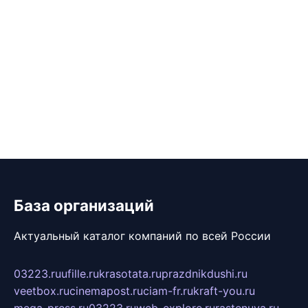
База организаций
Актуальный каталог компаний по всей России
03223.ru
ufille.ru
krasotata.ru
prazdnikdushi.ru
veetbox.ru
cinemapost.ru
ciam-fr.ru
kraft-you.ru
mega-press.ru
03223.ru
web-explore.ru
rastenuya.ru