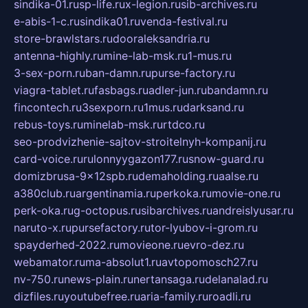
sindika-01.ru
sp-life.ru
x-legion.ru
sib-archives.ru
e-abis-1-c.ru
sindika01.ru
venda-festival.ru
store-brawlstars.ru
dooraleksandria.ru
antenna-highly.ru
mine-lab-msk.ru
1-mus.ru
3-sex-porn.ru
ban-damn.ru
purse-factory.ru
viagra-tablet.ru
fasbags.ru
adler-jun.ru
bandamn.ru
fincontech.ru
3sexporn.ru
1mus.ru
darksand.ru
rebus-toys.ru
minelab-msk.ru
rtdco.ru
seo-prodvizhenie-sajtov-stroitelnyh-kompanij.ru
card-voice.ru
rulonnyygazon177.ru
snow-guard.ru
domizbrusa-9x12spb.ru
demaholding.ru
aalse.ru
a380club.ru
argentinamia.ru
perkoka.ru
movie-one.ru
perk-oka.ru
g-octopus.ru
sibarchives.ru
andreislyusar.ru
naruto-x.ru
pursefactory.ru
tor-lyubov-i-grom.ru
spayderhed-2022.ru
movieone.ru
evro-dez.ru
webamator.ru
ma-absolut1.ru
avtopomosch27.ru
nv-750.ru
news-plain.ru
nertansaga.ru
delanalad.ru
dizfiles.ru
youtubefree.ru
aria-family.ru
roadli.ru