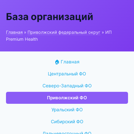
База организаций
Главная
»
Приволжский федеральный округ
» ИП
Premium Health
🏠 Главная
Центральный ФО
Северо-Западный ФО
Приволжский ФО
Уральский ФО
Сибирский ФО
Дальневосточный ФО