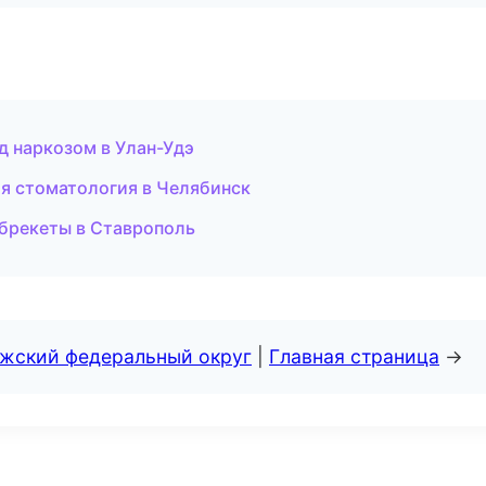
д наркозом в Улан-Удэ
ая стоматология в Челябинск
 брекеты в Ставрополь
лжский федеральный округ
|
Главная страница
→