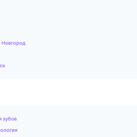
й Новгород
ск
я зубов
тология