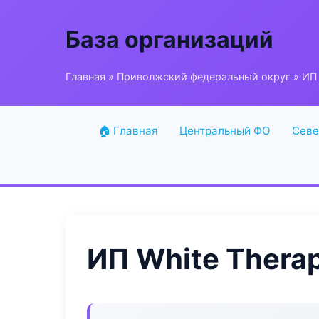
База организаций
Главная
»
Приволжский федеральный округ
» ИП 
🏠 Главная
Центральный ФО
Севе
ИП White Thera