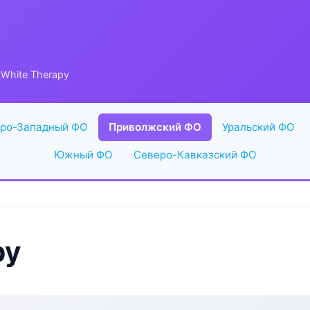
White Therapy
ро-Западный ФО
Приволжский ФО
Уральский ФО
Южный ФО
Северо-Кавказский ФО
py