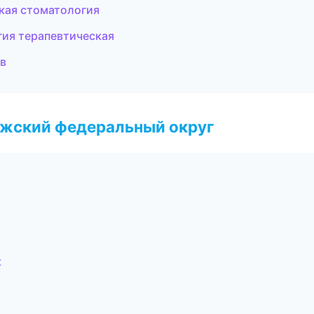
ская стоматология
гия терапевтическая
ов
лжский федеральный округ
к