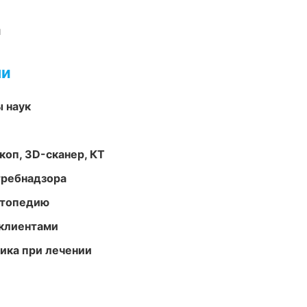
и
ми
ы наук
оп, 3D-сканер, КТ
требнадзора
ортопедию
 клиентами
тика при лечении