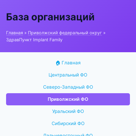
База организаций
Главная
»
Приволжский федеральный округ
»
ЗдравПункт Implant Family
🏠 Главная
Центральный ФО
Северо-Западный ФО
Приволжский ФО
Уральский ФО
Сибирский ФО
Дальневосточный ФО