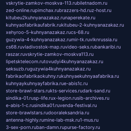
vskrytie-zamkov-moskva-113.ru
biletnadom.ru
zed-online.ru
pimchax.ru
brazzers-hd.ru
z-host.ru
kitubeu2kuhnyanazakaz.ru
naperekate.ru
kuhnyaofabrikaufabrik.ru
kitubeu-2-kuhnyanazakaz.ru
xehyroo-5-kuhnyanazakaz.ru
cs-68.ru
guzywia-4-kuhnyanazakaz.ru
mir-tk.ru
vlknrussia.ru
cs68.ru
vladivostok-map.ru
video-seks.ru
bankaribi.ru
raszar.ru
vskrytie-zamkov-moskva113.ru
lipetsktelecom.ru
tovudyi4kuhnyanazakaz.ru
seksuzb.ru
guzywia4kuhnyanazakaz.ru
fabrikaofabrikaokuhny.ru
kuhnyaekuhnyaafabrika.ru
kuhnyaykuhnyayfabrika.ru
e-abis1c.ru
store-brawl-stars.ru
kts-services.ru
dark-sand.ru
sindika-01.ru
sp-life.ru
x-legion.ru
sib-archives.ru
e-abis-1-c.ru
sindika01.ru
venda-festival.ru
store-brawlstars.ru
dooraleksandria.ru
antenna-highly.ru
mine-lab-msk.ru
1-mus.ru
3-sex-porn.ru
ban-damn.ru
purse-factory.ru