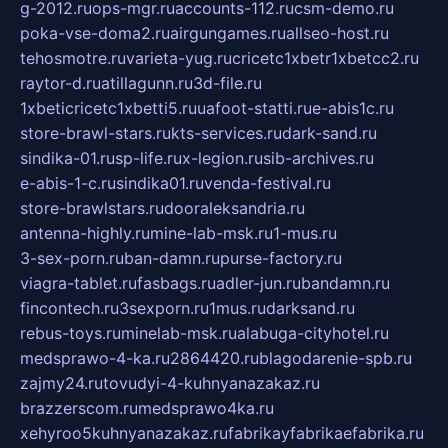
g-2012.ru
ops-mgr.ru
accounts-112.ru
csm-demo.ru
poka-vse-doma2.ru
airgungames.ru
allseo-host.ru
tehosmotre.ru
varieta-yug.ru
cricetc1xbetr1xbetcc2.ru
raytor-d.ru
atillagunn.ru
3d-file.ru
1xbeticricetc1xbetti5.ru
uafoot-statti.ru
e-abis1c.ru
store-brawl-stars.ru
kts-services.ru
dark-sand.ru
sindika-01.ru
sp-life.ru
x-legion.ru
sib-archives.ru
e-abis-1-c.ru
sindika01.ru
venda-festival.ru
store-brawlstars.ru
dooraleksandria.ru
antenna-highly.ru
mine-lab-msk.ru
1-mus.ru
3-sex-porn.ru
ban-damn.ru
purse-factory.ru
viagra-tablet.ru
fasbags.ru
adler-jun.ru
bandamn.ru
fincontech.ru
3sexporn.ru
1mus.ru
darksand.ru
rebus-toys.ru
minelab-msk.ru
alabuga-cityhotel.ru
medsprawo-4-ka.ru
2864420.ru
blagodarenie-spb.ru
zajmy24.ru
tovudyi-4-kuhnyanazakaz.ru
brazzerscom.ru
medsprawo4ka.ru
xehyroo5kuhnyanazakaz.ru
fabrikayfabrikaefabrika.ru