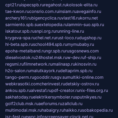
cpt21.ru
ispecspb.ru
regahost.ru
kolosok-elita.ru
tae-kwon.ru
consrio.com.ru
insiam.ru
avegainfo.ru
archery161.ru
bigencyclica.ru
vlast16.ru
korru.net
sarmiento.spb.su
extelopedia.ru
lammin-suo.spb.ru
iskatour.spb.ru
snpi.org.ru
running-line.ru
krygeva-spa.ru
chel.net.ru
rust-loco.ru
dugshop.ru
hl-beta.spb.ru
school494.spb.ru
mymubaby.ru
epoha-metalband.ru
ngr.spb.ru
rusgosnews.com
dieselvostok.ru
24hostel.msk.ru
w-dev.ru
f-ship.ru
regsmi.ru
filmnetwork.ru
malinasp.ru
kinosvin.ru
h2o-salon.ru
malutkayork.ru
deltaprim.spb.ru
tango-perm.ru
gooddir.ru
sgv.su
multiki-online.com
webkrasotki.com
cherinvest.ru
detskiy-ostrov.ru
ankou.spb.ru
alvesta1.ru
pdf-creator.ru
nix-files.org.ru
sakhatoday.ru
elektrikersymboler.ru
sputnikyes.ru
golf2club.msk.ru
aeforums.ru
zallclub.ru
multimodal.msk.ru
habaigry.ru
haikko.ru
sobakopedia.ru
isz-fest.ru
ewnc.info
screensaver-clock.net.ru