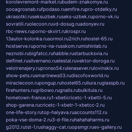
korolevremont-market.ru
budem-znakomye.ru
oooagrosnab.ru
fpodaso.ru
emfire.ru
pro-otdelky.ru
ukrasotki.ru
seksuzbek.ru
seks-uzbek.ru
porno-vk.ru
sovratili.ru
olecoon.ru
vd-dosug.ru
adonyev.ru
rbc-news.ru
porno-skvirt.ru
krospr.ru
13autor-kolonka.ru
sormol.ru
2rich.ru
hostel-65.ru
hostserve.ru
porno-na-russkom.ru
mishinlab.ru
neznobi.ru
bigfatcc.ru
habble.ru
starbucksvia.ru
delfinet.ru
silvernano.ru
elestal.ru
vektor-doroga.ru
velotrenajery.ru
pronso54.ru
lenasever.ru
lovinskix.ru
show-pets.ru
smartnews03.ru
discofoxworld.ru
miraclecoon.ru
pongup.ru
hostel65.ru
liura.ru
glasspb.ru
firehunters.ru
gribowo.ru
gnalis.ru
bulkitula.ru
hometown-france.ru
1-xbeticricetc-1-xbetti-5.ru
shop-garena.ru
cricetc-1-xbetr-1-xbetcc-2.ru
one-life-story.ru
top-halyava.ru
accounts112.ru
poka-vse-doma-2.ru
3-d-file.ru
hahahaharms.ru
g2012.ru
tst-1.ru
shaggy-cat.ru
opsmgr.ru
ev-gallery.ru