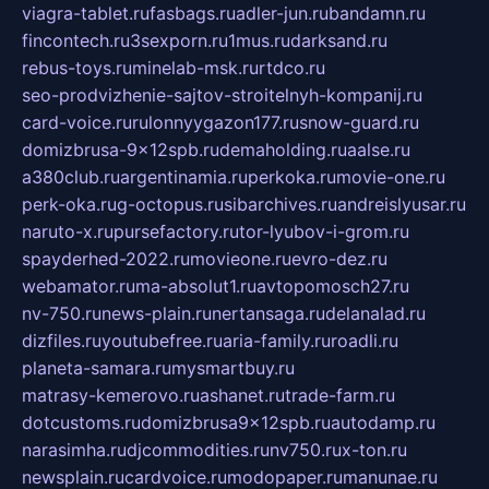
viagra-tablet.ru
fasbags.ru
adler-jun.ru
bandamn.ru
fincontech.ru
3sexporn.ru
1mus.ru
darksand.ru
rebus-toys.ru
minelab-msk.ru
rtdco.ru
seo-prodvizhenie-sajtov-stroitelnyh-kompanij.ru
card-voice.ru
rulonnyygazon177.ru
snow-guard.ru
domizbrusa-9x12spb.ru
demaholding.ru
aalse.ru
a380club.ru
argentinamia.ru
perkoka.ru
movie-one.ru
perk-oka.ru
g-octopus.ru
sibarchives.ru
andreislyusar.ru
naruto-x.ru
pursefactory.ru
tor-lyubov-i-grom.ru
spayderhed-2022.ru
movieone.ru
evro-dez.ru
webamator.ru
ma-absolut1.ru
avtopomosch27.ru
nv-750.ru
news-plain.ru
nertansaga.ru
delanalad.ru
dizfiles.ru
youtubefree.ru
aria-family.ru
roadli.ru
planeta-samara.ru
mysmartbuy.ru
matrasy-kemerovo.ru
ashanet.ru
trade-farm.ru
dotcustoms.ru
domizbrusa9x12spb.ru
autodamp.ru
narasimha.ru
djcommodities.ru
nv750.ru
x-ton.ru
newsplain.ru
cardvoice.ru
modopaper.ru
manunae.ru