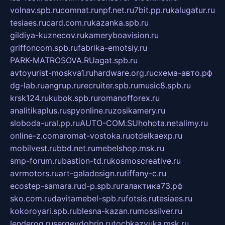
volnav.spb.ru
comnat.ru
npf.net.ru
7bit.pp.ru
kalugatur.ru
tesiaes.ru
card.com.ru
kazanka.spb.ru
gildiya-kuznecov.ru
kameryboavision.ru
griffoncom.spb.ru
fabrika-emotsiy.ru
PARK-MATROSOVA.RU
agat.spb.ru
avtoyurist-moskva1.ru
hardware.org.ru
схема-авто.рф
dg-lab.ru
angrup.ru
recruiter.spb.ru
music8.spb.ru
krsk124.ru
kubok.spb.ru
romanofforex.ru
analitikaplus.ru
spyonline.ru
zosikamery.ru
sloboda-ural.pp.ru
AUTO-COM.SU
hohota.net
alimy.ru
online-z.com
aromat-vostoka.ru
otdelkaexp.ru
mobilvest.ru
bbd.net.ru
mebelshop.msk.ru
smp-forum.ru
bastion-td.ru
kosmoscreative.ru
avrmotors.ru
art-galadesign.ru
tiffany-c.ru
ecostep-samara.ru
d-p.spb.ru
галактика73.рф
sko.com.ru
davitamebel-spb.ru
fotsis.ru
tesiaes.ru
kokoroyari.spb.ru
blesna-kazan.ru
mossilver.ru
lenderoq.ru
sergeydobrin.ru
tochkazvuka.msk.ru