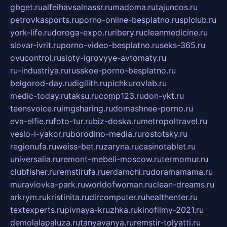
gbget.ru
alfeihavsalnassr.ru
madoma.ru
tajuncos.ru
petrovkasports.ru
porno-online-besplatno.ru
splclub.ru
york-life.ru
doroga-expo.ru
ribery.ru
cleanmedicine.ru
slovar-ivrit.ru
porno-video-besplatno.ru
seks-365.ru
ovucontrol.ru
sloty-igrovyye-avtomaty.ru
ru-industriya.ru
russkoe-porno-besplatno.ru
belgorod-day.ru
digilith.ru
pichkurovlab.ru
medic-today.ru
taksu.ru
comp123.ru
don-ykt.ru
teensvoice.ru
imgsharing.ru
domashnee-porno.ru
eva-elfie.ru
foto-tur.ru
biz-doska.ru
metropoltravel.ru
veslo-i-yakor.ru
borodino-media.ru
rostotsky.ru
regionufa.ru
weiss-bet.ru
zaryna.ru
casinotablet.ru
universalia.ru
remont-mebeli-moscow.ru
termomur.ru
clubfisher.ru
remstirufa.ru
erdamchi.ru
doramamama.ru
muraviovka-park.ru
worldofwoman.ru
clean-dreams.ru
arkrym.ru
kristinita.ru
dircomputer.ru
healthenter.ru
textexperts.ru
pivnaya-kruzhka.ru
kinofilmy-2021.ru
demolalapaluza.ru
tanyavanya.ru
remstir-tolyatti.ru