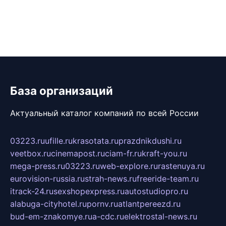
База организаций
Актуальный каталог компаний по всей России
03223.ru
ufille.ru
krasotata.ru
prazdnikdushi.ru
veetbox.ru
cinemapost.ru
ciam-fr.ru
kraft-you.ru
mega-press.ru
03223.ru
web-explore.ru
rastenuya.ru
eurovision-russia.ru
strah-news.ru
freeride-team.ru
itrack-24.ru
sexshopexpress.ru
autostudiopro.ru
alabuga-cityhotel.ru
pornv.ru
atlantpereezd.ru
bud-em-znakomye.ru
a-cdc.ru
elektrostal-news.ru