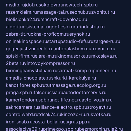
msdip.ru
jdol.ru
sokolovr.ru
newtech-spb.ru
rezemkleim.ru
massage-tai.ru
seonub.ru
zvonitut.ru
biolisichka24.ru
mncraft-download.ru
algoritm-sistema.ru
godflesh.ru
ru-industria.ru
zebra-tlt.ru
okna-proficom.ru
erynok.ru
onlinekinospace.ru
startupstudio-fefu.ru
zarges-ru.ru
gegenjustizunrecht.ru
autobalashov.ru
utrovortu.ru
spiski-firm.ru
elara-m.ru
kinomusorka.ru
mkcslava.ru
2bets.ru
vintovoykompressor.ru
birminghamvsfulham.ru
sarmat-komp.ru
pioneeri.ru
amadis-chocolate.ru
shkurki-karakulya.ru
kanotiforet.spb.ru
tutmassage.ru
ecolog.org.ru
praga.spb.ru
falcorussia.ru
autodoctorservis.ru
kamertondom.spb.ru
net-life.net.ru
avto-vozim.ru
sakhcamera.ru
alliance-electro.spb.ru
stroyavt.ru
controlweb1.ru
tdsak74.ru
kinzozo-ru.ru
kvotka.ru
iron-snab.ru
costa-bella.ru
eugrus.pp.ru
associaciya39.ru
primexpo.spb.ru
bezmorchin.ru
ia2.ru