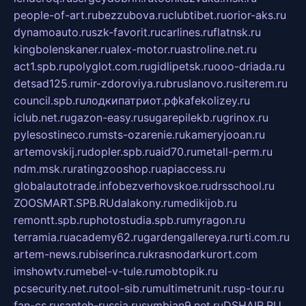
people-of-art.ru
bezzubova.ru
clubtibet.ru
orior-aks.ru
dynamoauto.ru
szk-favorit.ru
carlines.ru
flatnsk.ru
kingbolenskaner.ru
alex-motor.ru
astroline.net.ru
act1.spb.ru
polyglot.com.ru
gidlipetsk.ru
ooo-driada.ru
detsad125.ru
mir-zdoroviya.ru
bruslanovo.ru
siterem.ru
council.spb.ru
лодкипатриот.рф
kafekolizey.ru
iclub.net.ru
gazon-easy.ru
sugarepilekb.ru
grinox.ru
pylesostineco.ru
msts-ozarenie.ru
kameryjooan.ru
artemovskij.ru
dopler.spb.ru
aid70.ru
metall-perm.ru
ndm.msk.ru
ratingzooshop.ru
apiaccess.ru
globalautotrade.info
bezverhovskoe.ru
drsschool.ru
ZOOSMART.SPB.RU
dalakony.ru
medikijob.ru
remontt.spb.ru
photostudia.spb.ru
myragon.ru
terramia.ru
academy62.ru
gardengallereya.ru
rti.com.ru
artem-news.ru
biserinca.ru
krasnodarkurort.com
imshowtv.ru
mebel-v-tule.ru
mobtopik.ru
pcsecurity.net.ru
tool-sib.ru
multimetrunit.ru
sp-tour.ru
fan-cs.ru
santeh-russia.ru
symbian9.net.ru
DSHAIR.RU