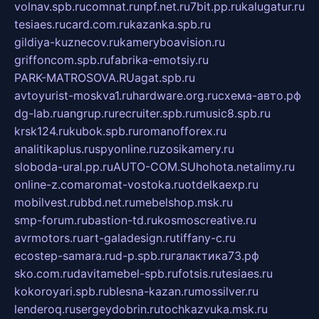
volnav.spb.ru
comnat.ru
npf.net.ru
7bit.pp.ru
kalugatur.ru
tesiaes.ru
card.com.ru
kazanka.spb.ru
gildiya-kuznecov.ru
kameryboavision.ru
griffoncom.spb.ru
fabrika-emotsiy.ru
PARK-MATROSOVA.RU
agat.spb.ru
avtoyurist-moskva1.ru
hardware.org.ru
схема-авто.рф
dg-lab.ru
angrup.ru
recruiter.spb.ru
music8.spb.ru
krsk124.ru
kubok.spb.ru
romanofforex.ru
analitikaplus.ru
spyonline.ru
zosikamery.ru
sloboda-ural.pp.ru
AUTO-COM.SU
hohota.net
alimy.ru
online-z.com
aromat-vostoka.ru
otdelkaexp.ru
mobilvest.ru
bbd.net.ru
mebelshop.msk.ru
smp-forum.ru
bastion-td.ru
kosmoscreative.ru
avrmotors.ru
art-galadesign.ru
tiffany-c.ru
ecostep-samara.ru
d-p.spb.ru
галактика73.рф
sko.com.ru
davitamebel-spb.ru
fotsis.ru
tesiaes.ru
kokoroyari.spb.ru
blesna-kazan.ru
mossilver.ru
lenderoq.ru
sergeydobrin.ru
tochkazvuka.msk.ru