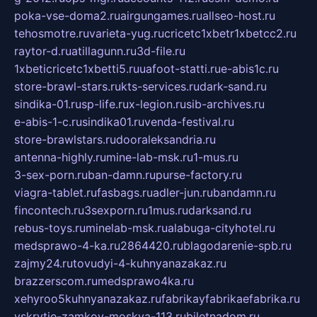
poka-vse-doma2.ru
airgungames.ru
allseo-host.ru
tehosmotre.ru
varieta-yug.ru
cricetc1xbetr1xbetcc2.ru
raytor-d.ru
atillagunn.ru
3d-file.ru
1xbeticricetc1xbetti5.ru
uafoot-statti.ru
e-abis1c.ru
store-brawl-stars.ru
kts-services.ru
dark-sand.ru
sindika-01.ru
sp-life.ru
x-legion.ru
sib-archives.ru
e-abis-1-c.ru
sindika01.ru
venda-festival.ru
store-brawlstars.ru
dooraleksandria.ru
antenna-highly.ru
mine-lab-msk.ru
1-mus.ru
3-sex-porn.ru
ban-damn.ru
purse-factory.ru
viagra-tablet.ru
fasbags.ru
adler-jun.ru
bandamn.ru
fincontech.ru
3sexporn.ru
1mus.ru
darksand.ru
rebus-toys.ru
minelab-msk.ru
alabuga-cityhotel.ru
medsprawo-4-ka.ru
2864420.ru
blagodarenie-spb.ru
zajmy24.ru
tovudyi-4-kuhnyanazakaz.ru
brazzerscom.ru
medsprawo4ka.ru
xehyroo5kuhnyanazakaz.ru
fabrikayfabrikaefabrika.ru
vskrytie-zamkov-moskva-113.ru
biletnadom.ru