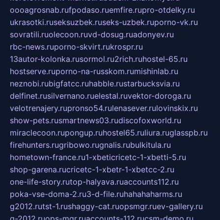
oooagrosnab.ru
fpodaso.ru
emfire.ru
pro-otdelky.ru
ukrasotki.ru
seksuzbek.ru
seks-uzbek.ru
porno-vk.ru
sovratili.ru
olecoon.ru
vd-dosug.ru
adonyev.ru
rbc-news.ru
porno-skvirt.ru
krospr.ru
13autor-kolonka.ru
sormol.ru
2rich.ru
hostel-65.ru
hostserve.ru
porno-na-russkom.ru
mishinlab.ru
neznobi.ru
bigfatcc.ru
habble.ru
starbucksvia.ru
delfinet.ru
silvernano.ru
elestal.ru
vektor-doroga.ru
velotrenajery.ru
pronso54.ru
lenasever.ru
lovinskix.ru
show-pets.ru
smartnews03.ru
discofoxworld.ru
miraclecoon.ru
pongup.ru
hostel65.ru
liura.ru
glasspb.ru
firehunters.ru
gribowo.ru
gnalis.ru
bulkitula.ru
hometown-france.ru
1-xbeticricetc-1-xbetti-5.ru
shop-garena.ru
cricetc-1-xbetr-1-xbetcc-2.ru
one-life-story.ru
top-halyava.ru
accounts112.ru
poka-vse-doma-2.ru
3-d-file.ru
hahahaharms.ru
g2012.ru
tst-1.ru
shaggy-cat.ru
opsmgr.ru
ev-gallery.ru
g-2012.ru
ops-mgr.ru
accounts-112.ru
csm-demo.ru