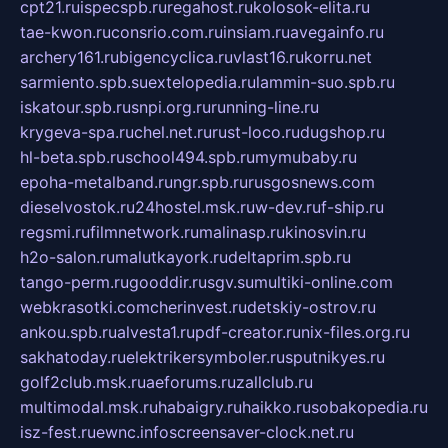
cpt21.ru
ispecspb.ru
regahost.ru
kolosok-elita.ru
tae-kwon.ru
consrio.com.ru
insiam.ru
avegainfo.ru
archery161.ru
bigencyclica.ru
vlast16.ru
korru.net
sarmiento.spb.su
extelopedia.ru
lammin-suo.spb.ru
iskatour.spb.ru
snpi.org.ru
running-line.ru
krygeva-spa.ru
chel.net.ru
rust-loco.ru
dugshop.ru
hl-beta.spb.ru
school494.spb.ru
mymubaby.ru
epoha-metalband.ru
ngr.spb.ru
rusgosnews.com
dieselvostok.ru
24hostel.msk.ru
w-dev.ru
f-ship.ru
regsmi.ru
filmnetwork.ru
malinasp.ru
kinosvin.ru
h2o-salon.ru
malutkayork.ru
deltaprim.spb.ru
tango-perm.ru
gooddir.ru
sgv.su
multiki-online.com
webkrasotki.com
cherinvest.ru
detskiy-ostrov.ru
ankou.spb.ru
alvesta1.ru
pdf-creator.ru
nix-files.org.ru
sakhatoday.ru
elektrikersymboler.ru
sputnikyes.ru
golf2club.msk.ru
aeforums.ru
zallclub.ru
multimodal.msk.ru
habaigry.ru
haikko.ru
sobakopedia.ru
isz-fest.ru
ewnc.info
screensaver-clock.net.ru