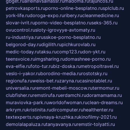
gbget.ru
alfeihavsalnassr.ru
madoma.ru
tajuncos.ru
petrovkasports.ru
porno-online-besplatno.ru
splclub.ru
york-life.ru
doroga-expo.ru
ribery.ru
cleanmedicine.ru
slovar-ivrit.ru
porno-video-besplatno.ru
seks-365.ru
ovucontrol.ru
sloty-igrovyye-avtomaty.ru
ru-industriya.ru
russkoe-porno-besplatno.ru
belgorod-day.ru
digilith.ru
pichkurovlab.ru
medic-today.ru
taksu.ru
comp123.ru
don-ykt.ru
teensvoice.ru
imgsharing.ru
domashnee-porno.ru
eva-elfie.ru
foto-tur.ru
biz-doska.ru
metropoltravel.ru
veslo-i-yakor.ru
borodino-media.ru
rostotsky.ru
regionufa.ru
weiss-bet.ru
zaryna.ru
casinotablet.ru
universalia.ru
remont-mebeli-moscow.ru
termomur.ru
clubfisher.ru
remstirufa.ru
erdamchi.ru
doramamama.ru
muraviovka-park.ru
worldofwoman.ru
clean-dreams.ru
arkrym.ru
kristinita.ru
dircomputer.ru
healthenter.ru
textexperts.ru
pivnaya-kruzhka.ru
kinofilmy-2021.ru
demolalapaluza.ru
tanyavanya.ru
remstir-tolyatti.ru