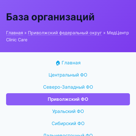
База организаций
Главная
»
Приволжский федеральный округ
» МедЦентр
Clinic Care
🏠 Главная
Центральный ФО
Северо-Западный ФО
Приволжский ФО
Уральский ФО
Сибирский ФО
Дальневосточный ФО