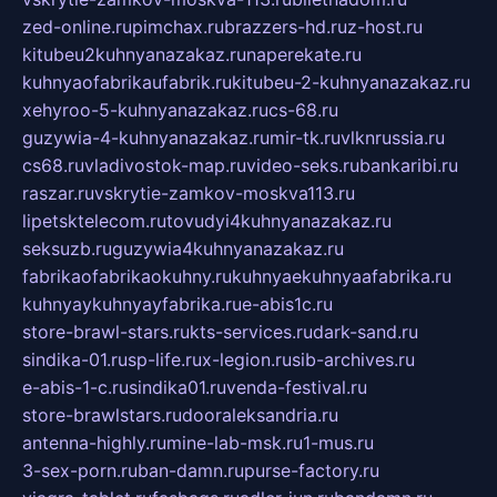
zed-online.ru
pimchax.ru
brazzers-hd.ru
z-host.ru
kitubeu2kuhnyanazakaz.ru
naperekate.ru
kuhnyaofabrikaufabrik.ru
kitubeu-2-kuhnyanazakaz.ru
xehyroo-5-kuhnyanazakaz.ru
cs-68.ru
guzywia-4-kuhnyanazakaz.ru
mir-tk.ru
vlknrussia.ru
cs68.ru
vladivostok-map.ru
video-seks.ru
bankaribi.ru
raszar.ru
vskrytie-zamkov-moskva113.ru
lipetsktelecom.ru
tovudyi4kuhnyanazakaz.ru
seksuzb.ru
guzywia4kuhnyanazakaz.ru
fabrikaofabrikaokuhny.ru
kuhnyaekuhnyaafabrika.ru
kuhnyaykuhnyayfabrika.ru
e-abis1c.ru
store-brawl-stars.ru
kts-services.ru
dark-sand.ru
sindika-01.ru
sp-life.ru
x-legion.ru
sib-archives.ru
e-abis-1-c.ru
sindika01.ru
venda-festival.ru
store-brawlstars.ru
dooraleksandria.ru
antenna-highly.ru
mine-lab-msk.ru
1-mus.ru
3-sex-porn.ru
ban-damn.ru
purse-factory.ru