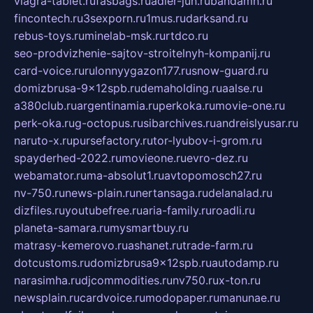
viagra-tablet.ru
fasbags.ru
adler-jun.ru
bandamn.ru
fincontech.ru
3sexporn.ru
1mus.ru
darksand.ru
rebus-toys.ru
minelab-msk.ru
rtdco.ru
seo-prodvizhenie-sajtov-stroitelnyh-kompanij.ru
card-voice.ru
rulonnyygazon177.ru
snow-guard.ru
domizbrusa-9x12spb.ru
demaholding.ru
aalse.ru
a380club.ru
argentinamia.ru
perkoka.ru
movie-one.ru
perk-oka.ru
g-octopus.ru
sibarchives.ru
andreislyusar.ru
naruto-x.ru
pursefactory.ru
tor-lyubov-i-grom.ru
spayderhed-2022.ru
movieone.ru
evro-dez.ru
webamator.ru
ma-absolut1.ru
avtopomosch27.ru
nv-750.ru
news-plain.ru
nertansaga.ru
delanalad.ru
dizfiles.ru
youtubefree.ru
aria-family.ru
roadli.ru
planeta-samara.ru
mysmartbuy.ru
matrasy-kemerovo.ru
ashanet.ru
trade-farm.ru
dotcustoms.ru
domizbrusa9x12spb.ru
autodamp.ru
narasimha.ru
djcommodities.ru
nv750.ru
x-ton.ru
newsplain.ru
cardvoice.ru
modopaper.ru
manunae.ru