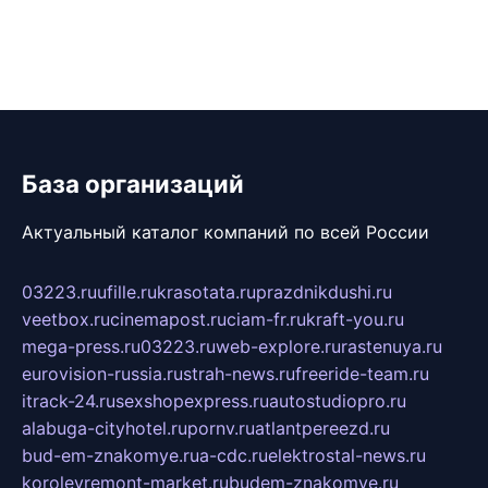
База организаций
Актуальный каталог компаний по всей России
03223.ru
ufille.ru
krasotata.ru
prazdnikdushi.ru
veetbox.ru
cinemapost.ru
ciam-fr.ru
kraft-you.ru
mega-press.ru
03223.ru
web-explore.ru
rastenuya.ru
eurovision-russia.ru
strah-news.ru
freeride-team.ru
itrack-24.ru
sexshopexpress.ru
autostudiopro.ru
alabuga-cityhotel.ru
pornv.ru
atlantpereezd.ru
bud-em-znakomye.ru
a-cdc.ru
elektrostal-news.ru
korolevremont-market.ru
budem-znakomye.ru