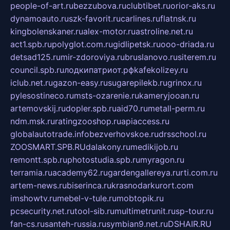
people-of-art.ru
bezzubova.ru
clubtibet.ru
orior-aks.ru
dynamoauto.ru
szk-favorit.ru
carlines.ru
flatnsk.ru
kingbolenskaner.ru
alex-motor.ru
astroline.net.ru
act1.spb.ru
polyglot.com.ru
gidlipetsk.ru
ooo-driada.ru
detsad125.ru
mir-zdoroviya.ru
bruslanovo.ru
siterem.ru
council.spb.ru
лодкипатриот.рф
kafekolizey.ru
iclub.net.ru
gazon-easy.ru
sugarepilekb.ru
grinox.ru
pylesostineco.ru
msts-ozarenie.ru
kameryjooan.ru
artemovskij.ru
dopler.spb.ru
aid70.ru
metall-perm.ru
ndm.msk.ru
ratingzooshop.ru
apiaccess.ru
globalautotrade.info
bezverhovskoe.ru
drsschool.ru
ZOOSMART.SPB.RU
dalakony.ru
medikijob.ru
remontt.spb.ru
photostudia.spb.ru
myragon.ru
terramia.ru
academy62.ru
gardengallereya.ru
rti.com.ru
artem-news.ru
biserinca.ru
krasnodarkurort.com
imshowtv.ru
mebel-v-tule.ru
mobtopik.ru
pcsecurity.net.ru
tool-sib.ru
multimetrunit.ru
sp-tour.ru
fan-cs.ru
santeh-russia.ru
symbian9.net.ru
DSHAIR.RU