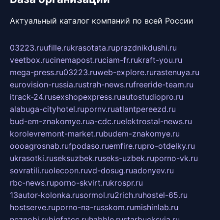
Актуальный каталог компаний по всей России
03223.ru
ufille.ru
krasotata.ru
prazdnikdushi.ru
veetbox.ru
cinemapost.ru
ciam-fr.ru
kraft-you.ru
mega-press.ru
03223.ru
web-explore.ru
rastenuya.ru
eurovision-russia.ru
strah-news.ru
freeride-team.ru
itrack-24.ru
sexshopexpress.ru
autostudiopro.ru
alabuga-cityhotel.ru
pornv.ru
atlantpereezd.ru
bud-em-znakomye.ru
a-cdc.ru
elektrostal-news.ru
korolevremont-market.ru
budem-znakomye.ru
oooagrosnab.ru
fpodaso.ru
emfire.ru
pro-otdelky.ru
ukrasotki.ru
seksuzbek.ru
seks-uzbek.ru
porno-vk.ru
sovratili.ru
olecoon.ru
vd-dosug.ru
adonyev.ru
rbc-news.ru
porno-skvirt.ru
krospr.ru
13autor-kolonka.ru
sormol.ru
2rich.ru
hostel-65.ru
hostserve.ru
porno-na-russkom.ru
mishinlab.ru
neznobi.ru
bigfatcc.ru
habble.ru
starbucksvia.ru