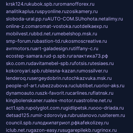
krsk124.ru
kubok.spb.ru
romanofforex.ru
analitikaplus.ru
spyonline.ru
zosikamery.ru
sloboda-ural.pp.ru
AUTO-COM.SU
hohota.net
alimy.ru
online-z.com
aromat-vostoka.ru
otdelkaexp.ru
mobilvest.ru
bbd.net.ru
mebelshop.msk.ru
smp-forum.ru
bastion-td.ru
kosmoscreative.ru
avrmotors.ru
art-galadesign.ru
tiffany-c.ru
ecostep-samara.ru
d-p.spb.ru
галактика73.рф
sko.com.ru
davitamebel-spb.ru
fotsis.ru
tesiaes.ru
kokoroyari.spb.ru
blesna-kazan.ru
mossilver.ru
lenderoq.ru
sergeydobrin.ru
tochkazvuka.msk.ru
people-of-art.ru
bezzubova.ru
clubtibet.ru
orior-aks.ru
dynamoauto.ru
szk-favorit.ru
carlines.ru
flatnsk.ru
kingbolenskaner.ru
alex-motor.ru
astroline.net.ru
act1.spb.ru
polyglot.com.ru
gidlipetsk.ru
ooo-driada.ru
detsad125.ru
mir-zdoroviya.ru
bruslanovo.ru
siterem.ru
council.spb.ru
лодкипатриот.рф
kafekolizey.ru
iclub.net.ru
gazon-easy.ru
sugarepilekb.ru
grinox.ru