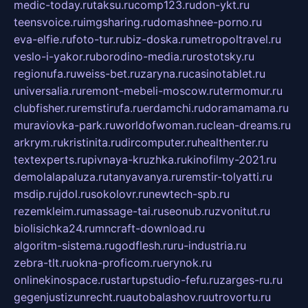
medic-today.ru
taksu.ru
comp123.ru
don-ykt.ru
teensvoice.ru
imgsharing.ru
domashnee-porno.ru
eva-elfie.ru
foto-tur.ru
biz-doska.ru
metropoltravel.ru
veslo-i-yakor.ru
borodino-media.ru
rostotsky.ru
regionufa.ru
weiss-bet.ru
zaryna.ru
casinotablet.ru
universalia.ru
remont-mebeli-moscow.ru
termomur.ru
clubfisher.ru
remstirufa.ru
erdamchi.ru
doramamama.ru
muraviovka-park.ru
worldofwoman.ru
clean-dreams.ru
arkrym.ru
kristinita.ru
dircomputer.ru
healthenter.ru
textexperts.ru
pivnaya-kruzhka.ru
kinofilmy-2021.ru
demolalapaluza.ru
tanyavanya.ru
remstir-tolyatti.ru
msdip.ru
jdol.ru
sokolovr.ru
newtech-spb.ru
rezemkleim.ru
massage-tai.ru
seonub.ru
zvonitut.ru
biolisichka24.ru
mncraft-download.ru
algoritm-sistema.ru
godflesh.ru
ru-industria.ru
zebra-tlt.ru
okna-proficom.ru
erynok.ru
onlinekinospace.ru
startupstudio-fefu.ru
zarges-ru.ru
gegenjustizunrecht.ru
autobalashov.ru
utrovortu.ru