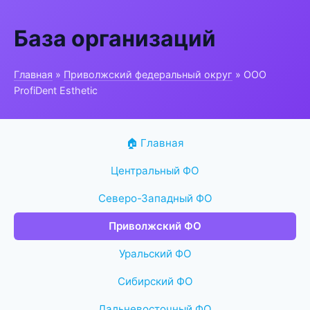
База организаций
Главная
»
Приволжский федеральный округ
» ООО
ProfiDent Esthetic
🏠 Главная
Центральный ФО
Северо-Западный ФО
Приволжский ФО
Уральский ФО
Сибирский ФО
Дальневосточный ФО