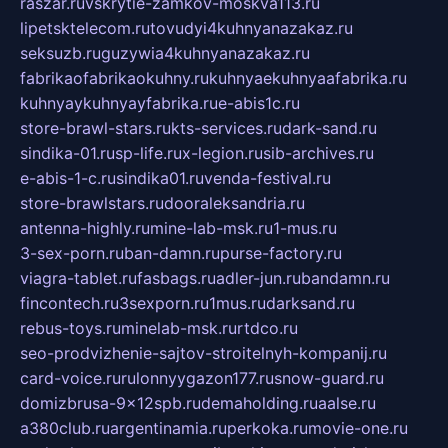
raszar.ru
vskrytie-zamkov-moskva113.ru
lipetsktelecom.ru
tovudyi4kuhnyanazakaz.ru
seksuzb.ru
guzywia4kuhnyanazakaz.ru
fabrikaofabrikaokuhny.ru
kuhnyaekuhnyaafabrika.ru
kuhnyaykuhnyayfabrika.ru
e-abis1c.ru
store-brawl-stars.ru
kts-services.ru
dark-sand.ru
sindika-01.ru
sp-life.ru
x-legion.ru
sib-archives.ru
e-abis-1-c.ru
sindika01.ru
venda-festival.ru
store-brawlstars.ru
dooraleksandria.ru
antenna-highly.ru
mine-lab-msk.ru
1-mus.ru
3-sex-porn.ru
ban-damn.ru
purse-factory.ru
viagra-tablet.ru
fasbags.ru
adler-jun.ru
bandamn.ru
fincontech.ru
3sexporn.ru
1mus.ru
darksand.ru
rebus-toys.ru
minelab-msk.ru
rtdco.ru
seo-prodvizhenie-sajtov-stroitelnyh-kompanij.ru
card-voice.ru
rulonnyygazon177.ru
snow-guard.ru
domizbrusa-9x12spb.ru
demaholding.ru
aalse.ru
a380club.ru
argentinamia.ru
perkoka.ru
movie-one.ru