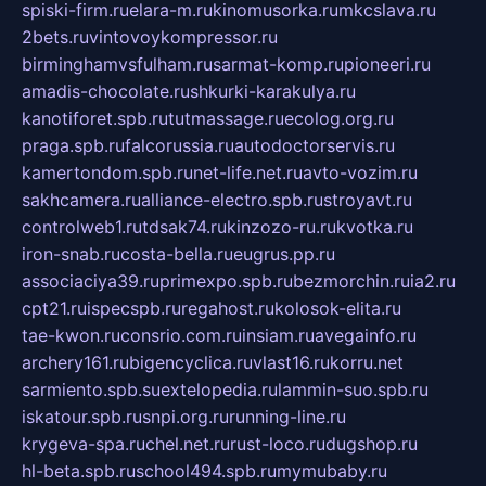
spiski-firm.ru
elara-m.ru
kinomusorka.ru
mkcslava.ru
2bets.ru
vintovoykompressor.ru
birminghamvsfulham.ru
sarmat-komp.ru
pioneeri.ru
amadis-chocolate.ru
shkurki-karakulya.ru
kanotiforet.spb.ru
tutmassage.ru
ecolog.org.ru
praga.spb.ru
falcorussia.ru
autodoctorservis.ru
kamertondom.spb.ru
net-life.net.ru
avto-vozim.ru
sakhcamera.ru
alliance-electro.spb.ru
stroyavt.ru
controlweb1.ru
tdsak74.ru
kinzozo-ru.ru
kvotka.ru
iron-snab.ru
costa-bella.ru
eugrus.pp.ru
associaciya39.ru
primexpo.spb.ru
bezmorchin.ru
ia2.ru
cpt21.ru
ispecspb.ru
regahost.ru
kolosok-elita.ru
tae-kwon.ru
consrio.com.ru
insiam.ru
avegainfo.ru
archery161.ru
bigencyclica.ru
vlast16.ru
korru.net
sarmiento.spb.su
extelopedia.ru
lammin-suo.spb.ru
iskatour.spb.ru
snpi.org.ru
running-line.ru
krygeva-spa.ru
chel.net.ru
rust-loco.ru
dugshop.ru
hl-beta.spb.ru
school494.spb.ru
mymubaby.ru