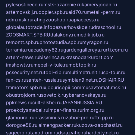
pylesostineco.ru
msts-ozarenie.ru
kameryjooan.ru
artemovskij.ru
dopler.spb.ru
aid70.ru
metall-perm.ru
ndm.msk.ru
ratingzooshop.ru
apiaccess.ru
globalautotrade.info
bezverhovskoe.ru
drsschool.ru
ZOOSMART.SPB.RU
dalakony.ru
medikijob.ru
remontt.spb.ru
photostudia.spb.ru
myragon.ru
terramia.ru
academy62.ru
gardengallereya.ru
rti.com.ru
artem-news.ru
biserinca.ru
krasnodarkurort.com
imshowtv.ru
mebel-v-tule.ru
mobtopik.ru
pcsecurity.net.ru
tool-sib.ru
multimetrunit.ru
sp-tour.ru
fan-cs.ru
santeh-russia.ru
symbian9.net.ru
DSHAIR.RU
tmmotors.spb.ru
xjocuricopii.com
musavtomat.msk.ru
obustrojdom.ru
sovetcik.ru
ybaranovskaya.ru
ppknews.ru
cult-alshei.ru
JAPANRUSSIA.RU
proekciyamebel.ru
imper-finans.ru
rim.org.ru
glamourai.ru
brassminus.ru
zabor-pro.ru
ftn.pp.ru
dorogoe58.ru
laimengpacker.ru
kuzova-zapchasti.ru
sageerp.ru
taxodrom.ru
dsrazvitie.ru
hardcity.net.ru