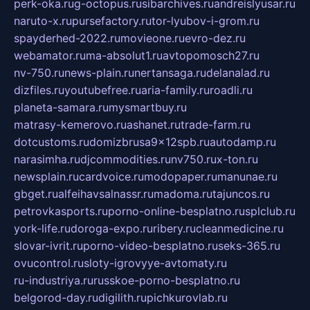
perk-oka.ru
g-octopus.ru
sibarchives.ru
andreislyusar.ru
naruto-x.ru
pursefactory.ru
tor-lyubov-i-grom.ru
spayderhed-2022.ru
movieone.ru
evro-dez.ru
webamator.ru
ma-absolut1.ru
avtopomosch27.ru
nv-750.ru
news-plain.ru
nertansaga.ru
delanalad.ru
dizfiles.ru
youtubefree.ru
aria-family.ru
roadli.ru
planeta-samara.ru
mysmartbuy.ru
matrasy-kemerovo.ru
ashanet.ru
trade-farm.ru
dotcustoms.ru
domizbrusa9x12spb.ru
autodamp.ru
narasimha.ru
djcommodities.ru
nv750.ru
x-ton.ru
newsplain.ru
cardvoice.ru
modopaper.ru
manunae.ru
gbget.ru
alfeihavsalnassr.ru
madoma.ru
tajuncos.ru
petrovkasports.ru
porno-online-besplatno.ru
splclub.ru
york-life.ru
doroga-expo.ru
ribery.ru
cleanmedicine.ru
slovar-ivrit.ru
porno-video-besplatno.ru
seks-365.ru
ovucontrol.ru
sloty-igrovyye-avtomaty.ru
ru-industriya.ru
russkoe-porno-besplatno.ru
belgorod-day.ru
digilith.ru
pichkurovlab.ru