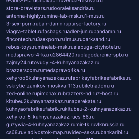
e-abis-1-c.ru
sindika01.ru
venda-festival.ru
store-brawlstars.ru
dooraleksandria.ru
antenna-highly.ru
mine-lab-msk.ru
1-mus.ru
3-sex-porn.ru
ban-damn.ru
purse-factory.ru
viagra-tablet.ru
fasbags.ru
adler-jun.ru
bandamn.ru
fincontech.ru
3sexporn.ru
1mus.ru
darksand.ru
rebus-toys.ru
minelab-msk.ru
alabuga-cityhotel.ru
medsprawo-4-ka.ru
2864420.ru
blagodarenie-spb.ru
zajmy24.ru
tovudyi-4-kuhnyanazakaz.ru
brazzerscom.ru
medsprawo4ka.ru
xehyroo5kuhnyanazakaz.ru
fabrikayfabrikaefabrika.ru
vskrytie-zamkov-moskva-113.ru
biletnadom.ru
zed-online.ru
pimchax.ru
brazzers-hd.ru
z-host.ru
kitubeu2kuhnyanazakaz.ru
naperekate.ru
kuhnyaofabrikaufabrik.ru
kitubeu-2-kuhnyanazakaz.ru
xehyroo-5-kuhnyanazakaz.ru
cs-68.ru
guzywia-4-kuhnyanazakaz.ru
mir-tk.ru
vlknrussia.ru
cs68.ru
vladivostok-map.ru
video-seks.ru
bankaribi.ru