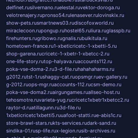
delfinet.ru
silvernano.ru
elestal.ru
vektor-doroga.ru
velotrenajery.ru
pronso54.ru
lenasever.ru
lovinskix.ru
show-pets.ru
smartnews03.ru
discofoxworld.ru
miraclecoon.ru
pongup.ru
hostel65.ru
liura.ru
glasspb.ru
firehunters.ru
gribowo.ru
gnalis.ru
bulkitula.ru
hometown-france.ru
1-xbeticricetc-1-xbetti-5.ru
shop-garena.ru
cricetc-1-xbetr-1-xbetcc-2.ru
one-life-story.ru
top-halyava.ru
accounts112.ru
poka-vse-doma-2.ru
3-d-file.ru
hahahaharms.ru
g2012.ru
tst-1.ru
shaggy-cat.ru
opsmgr.ru
ev-gallery.ru
g-2012.ru
ops-mgr.ru
accounts-112.ru
csm-demo.ru
poka-vse-doma2.ru
airgungames.ru
allseo-host.ru
tehosmotre.ru
varieta-yug.ru
cricetc1xbetr1xbetcc2.ru
raytor-d.ru
atillagunn.ru
3d-file.ru
1xbeticricetc1xbetti5.ru
uafoot-statti.ru
e-abis1c.ru
store-brawl-stars.ru
kts-services.ru
dark-sand.ru
sindika-01.ru
sp-life.ru
x-legion.ru
sib-archives.ru