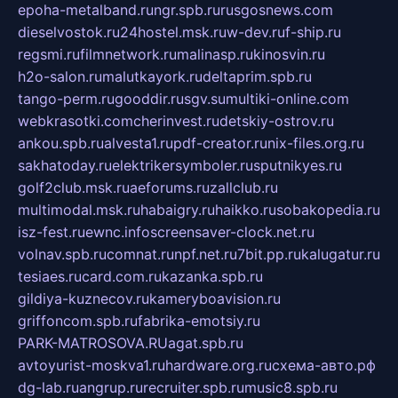
epoha-metalband.ru
ngr.spb.ru
rusgosnews.com
dieselvostok.ru
24hostel.msk.ru
w-dev.ru
f-ship.ru
regsmi.ru
filmnetwork.ru
malinasp.ru
kinosvin.ru
h2o-salon.ru
malutkayork.ru
deltaprim.spb.ru
tango-perm.ru
gooddir.ru
sgv.su
multiki-online.com
webkrasotki.com
cherinvest.ru
detskiy-ostrov.ru
ankou.spb.ru
alvesta1.ru
pdf-creator.ru
nix-files.org.ru
sakhatoday.ru
elektrikersymboler.ru
sputnikyes.ru
golf2club.msk.ru
aeforums.ru
zallclub.ru
multimodal.msk.ru
habaigry.ru
haikko.ru
sobakopedia.ru
isz-fest.ru
ewnc.info
screensaver-clock.net.ru
volnav.spb.ru
comnat.ru
npf.net.ru
7bit.pp.ru
kalugatur.ru
tesiaes.ru
card.com.ru
kazanka.spb.ru
gildiya-kuznecov.ru
kameryboavision.ru
griffoncom.spb.ru
fabrika-emotsiy.ru
PARK-MATROSOVA.RU
agat.spb.ru
avtoyurist-moskva1.ru
hardware.org.ru
схема-авто.рф
dg-lab.ru
angrup.ru
recruiter.spb.ru
music8.spb.ru