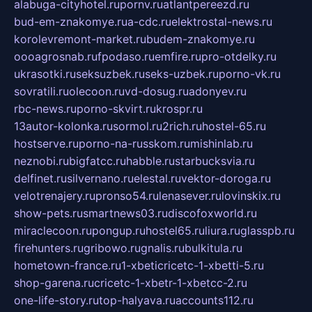
alabuga-cityhotel.ru
pornv.ru
atlantpereezd.ru
bud-em-znakomye.ru
a-cdc.ru
elektrostal-news.ru
korolevremont-market.ru
budem-znakomye.ru
oooagrosnab.ru
fpodaso.ru
emfire.ru
pro-otdelky.ru
ukrasotki.ru
seksuzbek.ru
seks-uzbek.ru
porno-vk.ru
sovratili.ru
olecoon.ru
vd-dosug.ru
adonyev.ru
rbc-news.ru
porno-skvirt.ru
krospr.ru
13autor-kolonka.ru
sormol.ru
2rich.ru
hostel-65.ru
hostserve.ru
porno-na-russkom.ru
mishinlab.ru
neznobi.ru
bigfatcc.ru
habble.ru
starbucksvia.ru
delfinet.ru
silvernano.ru
elestal.ru
vektor-doroga.ru
velotrenajery.ru
pronso54.ru
lenasever.ru
lovinskix.ru
show-pets.ru
smartnews03.ru
discofoxworld.ru
miraclecoon.ru
pongup.ru
hostel65.ru
liura.ru
glasspb.ru
firehunters.ru
gribowo.ru
gnalis.ru
bulkitula.ru
hometown-france.ru
1-xbeticricetc-1-xbetti-5.ru
shop-garena.ru
cricetc-1-xbetr-1-xbetcc-2.ru
one-life-story.ru
top-halyava.ru
accounts112.ru