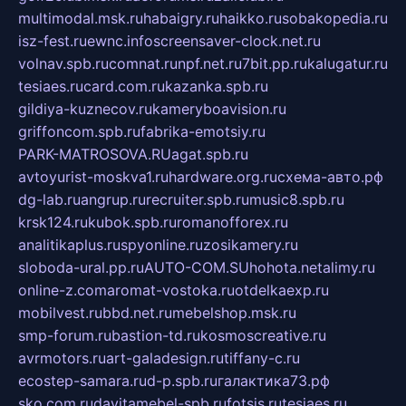
multimodal.msk.ru
habaigry.ru
haikko.ru
sobakopedia.ru
isz-fest.ru
ewnc.info
screensaver-clock.net.ru
volnav.spb.ru
comnat.ru
npf.net.ru
7bit.pp.ru
kalugatur.ru
tesiaes.ru
card.com.ru
kazanka.spb.ru
gildiya-kuznecov.ru
kameryboavision.ru
griffoncom.spb.ru
fabrika-emotsiy.ru
PARK-MATROSOVA.RU
agat.spb.ru
avtoyurist-moskva1.ru
hardware.org.ru
схема-авто.рф
dg-lab.ru
angrup.ru
recruiter.spb.ru
music8.spb.ru
krsk124.ru
kubok.spb.ru
romanofforex.ru
analitikaplus.ru
spyonline.ru
zosikamery.ru
sloboda-ural.pp.ru
AUTO-COM.SU
hohota.net
alimy.ru
online-z.com
aromat-vostoka.ru
otdelkaexp.ru
mobilvest.ru
bbd.net.ru
mebelshop.msk.ru
smp-forum.ru
bastion-td.ru
kosmoscreative.ru
avrmotors.ru
art-galadesign.ru
tiffany-c.ru
ecostep-samara.ru
d-p.spb.ru
галактика73.рф
sko.com.ru
davitamebel-spb.ru
fotsis.ru
tesiaes.ru