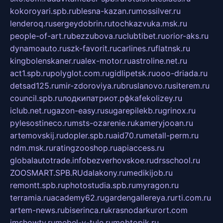
kokoroyari.spb.ru
blesna-kazan.ru
mossilver.ru
lenderoq.ru
sergeydobrin.ru
tochkazvuka.msk.ru
people-of-art.ru
bezzubova.ru
clubtibet.ru
orior-aks.ru
dynamoauto.ru
szk-favorit.ru
carlines.ru
flatnsk.ru
kingbolenskaner.ru
alex-motor.ru
astroline.net.ru
act1.spb.ru
polyglot.com.ru
gidlipetsk.ru
ooo-driada.ru
detsad125.ru
mir-zdoroviya.ru
bruslanovo.ru
siterem.ru
council.spb.ru
лодкипатриот.рф
kafekolizey.ru
iclub.net.ru
gazon-easy.ru
sugarepilekb.ru
grinox.ru
pylesostineco.ru
msts-ozarenie.ru
kameryjooan.ru
artemovskij.ru
dopler.spb.ru
aid70.ru
metall-perm.ru
ndm.msk.ru
ratingzooshop.ru
apiaccess.ru
globalautotrade.info
bezverhovskoe.ru
drsschool.ru
ZOOSMART.SPB.RU
dalakony.ru
medikijob.ru
remontt.spb.ru
photostudia.spb.ru
myragon.ru
terramia.ru
academy62.ru
gardengallereya.ru
rti.com.ru
artem-news.ru
biserinca.ru
krasnodarkurort.com
imshowtv.ru
mebel-v-tule.ru
mobtopik.ru