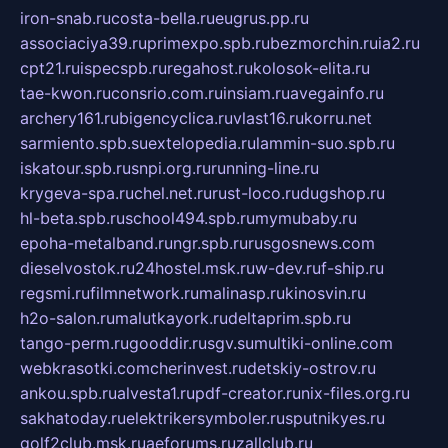
iron-snab.ru
costa-bella.ru
eugrus.pp.ru
associaciya39.ru
primexpo.spb.ru
bezmorchin.ru
ia2.ru
cpt21.ru
ispecspb.ru
regahost.ru
kolosok-elita.ru
tae-kwon.ru
consrio.com.ru
insiam.ru
avegainfo.ru
archery161.ru
bigencyclica.ru
vlast16.ru
korru.net
sarmiento.spb.su
extelopedia.ru
lammin-suo.spb.ru
iskatour.spb.ru
snpi.org.ru
running-line.ru
krygeva-spa.ru
chel.net.ru
rust-loco.ru
dugshop.ru
hl-beta.spb.ru
school494.spb.ru
mymubaby.ru
epoha-metalband.ru
ngr.spb.ru
rusgosnews.com
dieselvostok.ru
24hostel.msk.ru
w-dev.ru
f-ship.ru
regsmi.ru
filmnetwork.ru
malinasp.ru
kinosvin.ru
h2o-salon.ru
malutkayork.ru
deltaprim.spb.ru
tango-perm.ru
gooddir.ru
sgv.su
multiki-online.com
webkrasotki.com
cherinvest.ru
detskiy-ostrov.ru
ankou.spb.ru
alvesta1.ru
pdf-creator.ru
nix-files.org.ru
sakhatoday.ru
elektrikersymboler.ru
sputnikyes.ru
golf2club.msk.ru
aeforums.ru
zallclub.ru