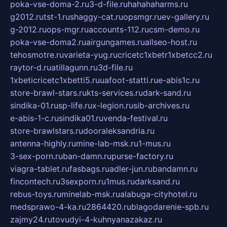
poka-vse-doma-2.ru
3-d-file.ru
hahahaharms.ru
g2012.ru
tst-1.ru
shaggy-cat.ru
opsmgr.ru
ev-gallery.ru
g-2012.ru
ops-mgr.ru
accounts-112.ru
csm-demo.ru
poka-vse-doma2.ru
airgungames.ru
allseo-host.ru
tehosmotre.ru
varieta-yug.ru
cricetc1xbetr1xbetcc2.ru
raytor-d.ru
atillagunn.ru
3d-file.ru
1xbeticricetc1xbetti5.ru
uafoot-statti.ru
e-abis1c.ru
store-brawl-stars.ru
kts-services.ru
dark-sand.ru
sindika-01.ru
sp-life.ru
x-legion.ru
sib-archives.ru
e-abis-1-c.ru
sindika01.ru
venda-festival.ru
store-brawlstars.ru
dooraleksandria.ru
antenna-highly.ru
mine-lab-msk.ru
1-mus.ru
3-sex-porn.ru
ban-damn.ru
purse-factory.ru
viagra-tablet.ru
fasbags.ru
adler-jun.ru
bandamn.ru
fincontech.ru
3sexporn.ru
1mus.ru
darksand.ru
rebus-toys.ru
minelab-msk.ru
alabuga-cityhotel.ru
medsprawo-4-ka.ru
2864420.ru
blagodarenie-spb.ru
zajmy24.ru
tovudyi-4-kuhnyanazakaz.ru