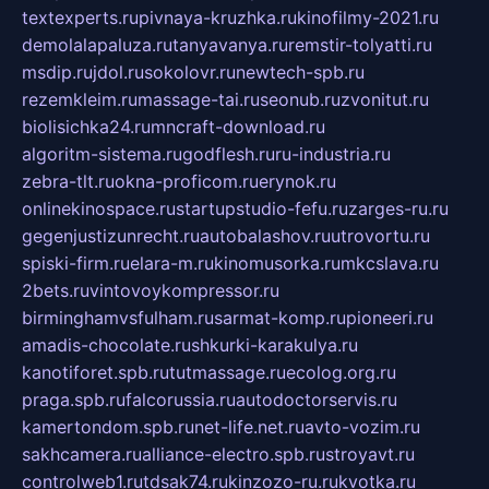
textexperts.ru
pivnaya-kruzhka.ru
kinofilmy-2021.ru
demolalapaluza.ru
tanyavanya.ru
remstir-tolyatti.ru
msdip.ru
jdol.ru
sokolovr.ru
newtech-spb.ru
rezemkleim.ru
massage-tai.ru
seonub.ru
zvonitut.ru
biolisichka24.ru
mncraft-download.ru
algoritm-sistema.ru
godflesh.ru
ru-industria.ru
zebra-tlt.ru
okna-proficom.ru
erynok.ru
onlinekinospace.ru
startupstudio-fefu.ru
zarges-ru.ru
gegenjustizunrecht.ru
autobalashov.ru
utrovortu.ru
spiski-firm.ru
elara-m.ru
kinomusorka.ru
mkcslava.ru
2bets.ru
vintovoykompressor.ru
birminghamvsfulham.ru
sarmat-komp.ru
pioneeri.ru
amadis-chocolate.ru
shkurki-karakulya.ru
kanotiforet.spb.ru
tutmassage.ru
ecolog.org.ru
praga.spb.ru
falcorussia.ru
autodoctorservis.ru
kamertondom.spb.ru
net-life.net.ru
avto-vozim.ru
sakhcamera.ru
alliance-electro.spb.ru
stroyavt.ru
controlweb1.ru
tdsak74.ru
kinzozo-ru.ru
kvotka.ru