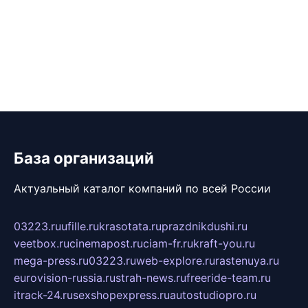
База организаций
Актуальный каталог компаний по всей России
03223.ru
ufille.ru
krasotata.ru
prazdnikdushi.ru
veetbox.ru
cinemapost.ru
ciam-fr.ru
kraft-you.ru
mega-press.ru
03223.ru
web-explore.ru
rastenuya.ru
eurovision-russia.ru
strah-news.ru
freeride-team.ru
itrack-24.ru
sexshopexpress.ru
autostudiopro.ru