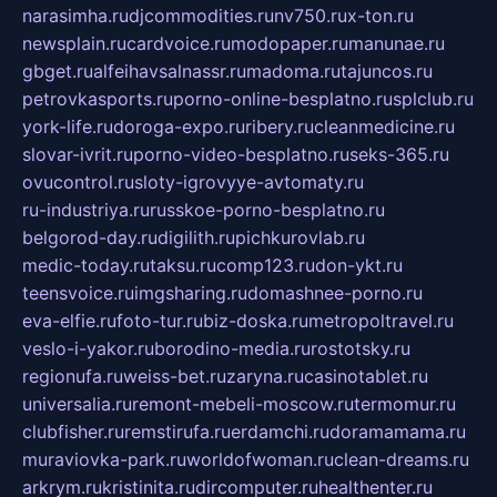
narasimha.ru
djcommodities.ru
nv750.ru
x-ton.ru
newsplain.ru
cardvoice.ru
modopaper.ru
manunae.ru
gbget.ru
alfeihavsalnassr.ru
madoma.ru
tajuncos.ru
petrovkasports.ru
porno-online-besplatno.ru
splclub.ru
york-life.ru
doroga-expo.ru
ribery.ru
cleanmedicine.ru
slovar-ivrit.ru
porno-video-besplatno.ru
seks-365.ru
ovucontrol.ru
sloty-igrovyye-avtomaty.ru
ru-industriya.ru
russkoe-porno-besplatno.ru
belgorod-day.ru
digilith.ru
pichkurovlab.ru
medic-today.ru
taksu.ru
comp123.ru
don-ykt.ru
teensvoice.ru
imgsharing.ru
domashnee-porno.ru
eva-elfie.ru
foto-tur.ru
biz-doska.ru
metropoltravel.ru
veslo-i-yakor.ru
borodino-media.ru
rostotsky.ru
regionufa.ru
weiss-bet.ru
zaryna.ru
casinotablet.ru
universalia.ru
remont-mebeli-moscow.ru
termomur.ru
clubfisher.ru
remstirufa.ru
erdamchi.ru
doramamama.ru
muraviovka-park.ru
worldofwoman.ru
clean-dreams.ru
arkrym.ru
kristinita.ru
dircomputer.ru
healthenter.ru