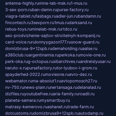
antenna-highly.ru
mine-lab-msk.ru
1-mus.ru
3-sex-porn.ru
ban-damn.ru
purse-factory.ru
viagra-tablet.ru
fasbags.ru
adler-jun.ru
bandamn.ru
fincontech.ru
3sexporn.ru
1mus.ru
darksand.ru
rebus-toys.ru
minelab-msk.ru
rtdco.ru
seo-prodvizhenie-sajtov-stroitelnyh-kompanij.ru
card-voice.ru
rulonnyygazon177.ru
snow-guard.ru
domizbrusa-9x12spb.ru
demaholding.ru
aalse.ru
a380club.ru
argentinamia.ru
perkoka.ru
movie-one.ru
perk-oka.ru
g-octopus.ru
sibarchives.ru
andreislyusar.ru
naruto-x.ru
pursefactory.ru
tor-lyubov-i-grom.ru
spayderhed-2022.ru
movieone.ru
evro-dez.ru
webamator.ru
ma-absolut1.ru
avtopomosch27.ru
nv-750.ru
news-plain.ru
nertansaga.ru
delanalad.ru
dizfiles.ru
youtubefree.ru
aria-family.ru
roadli.ru
planeta-samara.ru
mysmartbuy.ru
matrasy-kemerovo.ru
ashanet.ru
trade-farm.ru
dotcustoms.ru
domizbrusa9x12spb.ru
autodamp.ru