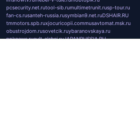
pcsecurity.net.ru
tool-sib.ru
multimetrunit.ru
sp-tour.ru
fan-cs.ru
santeh-russia.ru
symbian9.net.ru
DSHAIR.RU
tmmotors.spb.ru
xjocuricopii.com
musavtomat.msk.ru
obustrojdom.ru
sovetcik.ru
ybaranovskaya.ru
ppknews.ru
cult-alshei.ru
JAPANRUSSIA.RU
proekciyamebel.ru
imper-finans.ru
rim.org.ru
glamourai.ru
brassminus.ru
zabor-pro.ru
ftn.pp.ru
dorogoe58.ru
laimengpacker.ru
kuzova-zapchasti.ru
sageerp.ru
taxodrom.ru
dsrazvitie.ru
hardcity.net.ru
ratinghomegames.ru
topservice25.ru
gubernyan.ru
gtglasslined.ru
ii4.ru
tssport.spb.ru
andorra24.com
blackwallstreet.ru
oboimos.ru
optim-doors.com.ru
ikuch.ru
nycr.org.ru
npa21.ru
vremya-ch.spb.ru
desert000.ru
ivtorgi.ru
ifiori.ru
catalog-statei.ru
dcv.org.ru
spetsmaster174.ru
ipkameryhiseeu.ru
dum26.ru
ruspol.spb.ru
fr-opendp.ru
kam-solnyshko.ru
cheyenne-arapaho.ru
sevzapmetal.spb.ru