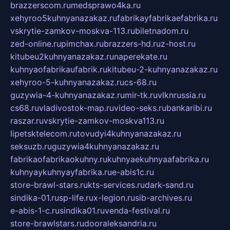
brazzerscom.ru
medsprawo4ka.ru
xehyroo5kuhnyanazakaz.ru
fabrikayfabrikaefabrika.ru
vskrytie-zamkov-moskva-113.ru
biletnadom.ru
zed-online.ru
pimchax.ru
brazzers-hd.ru
z-host.ru
kitubeu2kuhnyanazakaz.ru
naperekate.ru
kuhnyaofabrikaufabrik.ru
kitubeu-2-kuhnyanazakaz.ru
xehyroo-5-kuhnyanazakaz.ru
cs-68.ru
guzywia-4-kuhnyanazakaz.ru
mir-tk.ru
vlknrussia.ru
cs68.ru
vladivostok-map.ru
video-seks.ru
bankaribi.ru
raszar.ru
vskrytie-zamkov-moskva113.ru
lipetsktelecom.ru
tovudyi4kuhnyanazakaz.ru
seksuzb.ru
guzywia4kuhnyanazakaz.ru
fabrikaofabrikaokuhny.ru
kuhnyaekuhnyaafabrika.ru
kuhnyaykuhnyayfabrika.ru
e-abis1c.ru
store-brawl-stars.ru
kts-services.ru
dark-sand.ru
sindika-01.ru
sp-life.ru
x-legion.ru
sib-archives.ru
e-abis-1-c.ru
sindika01.ru
venda-festival.ru
store-brawlstars.ru
dooraleksandria.ru