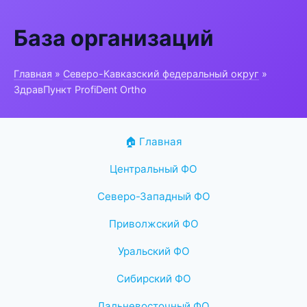
База организаций
Главная
»
Северо-Кавказский федеральный округ
»
ЗдравПункт ProfiDent Ortho
🏠 Главная
Центральный ФО
Северо-Западный ФО
Приволжский ФО
Уральский ФО
Сибирский ФО
Дальневосточный ФО