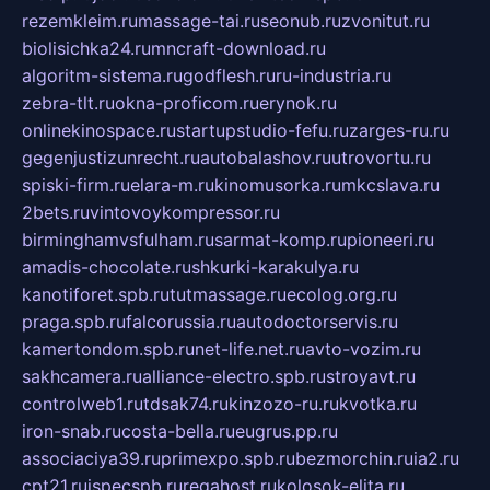
rezemkleim.ru
massage-tai.ru
seonub.ru
zvonitut.ru
biolisichka24.ru
mncraft-download.ru
algoritm-sistema.ru
godflesh.ru
ru-industria.ru
zebra-tlt.ru
okna-proficom.ru
erynok.ru
onlinekinospace.ru
startupstudio-fefu.ru
zarges-ru.ru
gegenjustizunrecht.ru
autobalashov.ru
utrovortu.ru
spiski-firm.ru
elara-m.ru
kinomusorka.ru
mkcslava.ru
2bets.ru
vintovoykompressor.ru
birminghamvsfulham.ru
sarmat-komp.ru
pioneeri.ru
amadis-chocolate.ru
shkurki-karakulya.ru
kanotiforet.spb.ru
tutmassage.ru
ecolog.org.ru
praga.spb.ru
falcorussia.ru
autodoctorservis.ru
kamertondom.spb.ru
net-life.net.ru
avto-vozim.ru
sakhcamera.ru
alliance-electro.spb.ru
stroyavt.ru
controlweb1.ru
tdsak74.ru
kinzozo-ru.ru
kvotka.ru
iron-snab.ru
costa-bella.ru
eugrus.pp.ru
associaciya39.ru
primexpo.spb.ru
bezmorchin.ru
ia2.ru
cpt21.ru
ispecspb.ru
regahost.ru
kolosok-elita.ru