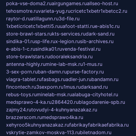
poka-vse-doma2.ru
airgungames.ru
allseo-host.ru
tehosmotre.ru
varieta-yug.ru
cricetc1xbetr1xbetcc2.ru
raytor-d.ru
atillagunn.ru
3d-file.ru
1xbeticricetc1xbetti5.ru
uafoot-statti.ru
e-abis1c.ru
store-brawl-stars.ru
kts-services.ru
dark-sand.ru
sindika-01.ru
sp-life.ru
x-legion.ru
sib-archives.ru
e-abis-1-c.ru
sindika01.ru
venda-festival.ru
store-brawlstars.ru
dooraleksandria.ru
antenna-highly.ru
mine-lab-msk.ru
1-mus.ru
3-sex-porn.ru
ban-damn.ru
purse-factory.ru
viagra-tablet.ru
fasbags.ru
adler-jun.ru
bandamn.ru
fincontech.ru
3sexporn.ru
1mus.ru
darksand.ru
rebus-toys.ru
minelab-msk.ru
alabuga-cityhotel.ru
medsprawo-4-ka.ru
2864420.ru
blagodarenie-spb.ru
zajmy24.ru
tovudyi-4-kuhnyanazakaz.ru
brazzerscom.ru
medsprawo4ka.ru
xehyroo5kuhnyanazakaz.ru
fabrikayfabrikaefabrika.ru
vskrytie-zamkov-moskva-113.ru
biletnadom.ru