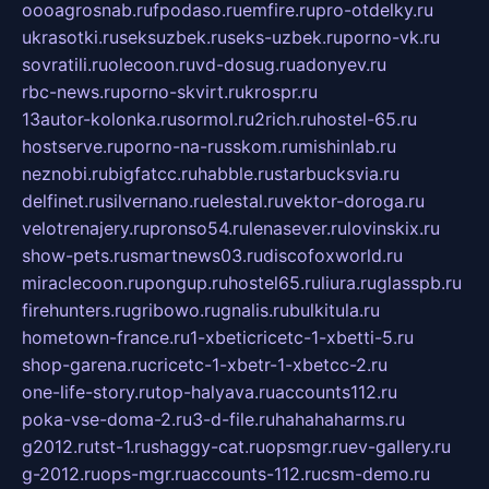
oooagrosnab.ru
fpodaso.ru
emfire.ru
pro-otdelky.ru
ukrasotki.ru
seksuzbek.ru
seks-uzbek.ru
porno-vk.ru
sovratili.ru
olecoon.ru
vd-dosug.ru
adonyev.ru
rbc-news.ru
porno-skvirt.ru
krospr.ru
13autor-kolonka.ru
sormol.ru
2rich.ru
hostel-65.ru
hostserve.ru
porno-na-russkom.ru
mishinlab.ru
neznobi.ru
bigfatcc.ru
habble.ru
starbucksvia.ru
delfinet.ru
silvernano.ru
elestal.ru
vektor-doroga.ru
velotrenajery.ru
pronso54.ru
lenasever.ru
lovinskix.ru
show-pets.ru
smartnews03.ru
discofoxworld.ru
miraclecoon.ru
pongup.ru
hostel65.ru
liura.ru
glasspb.ru
firehunters.ru
gribowo.ru
gnalis.ru
bulkitula.ru
hometown-france.ru
1-xbeticricetc-1-xbetti-5.ru
shop-garena.ru
cricetc-1-xbetr-1-xbetcc-2.ru
one-life-story.ru
top-halyava.ru
accounts112.ru
poka-vse-doma-2.ru
3-d-file.ru
hahahaharms.ru
g2012.ru
tst-1.ru
shaggy-cat.ru
opsmgr.ru
ev-gallery.ru
g-2012.ru
ops-mgr.ru
accounts-112.ru
csm-demo.ru