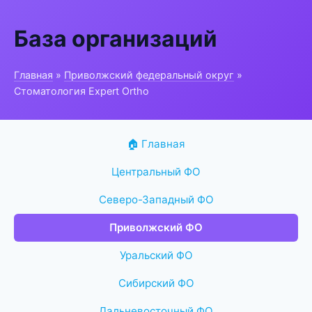
База организаций
Главная
»
Приволжский федеральный округ
»
Стоматология Expert Ortho
🏠 Главная
Центральный ФО
Северо-Западный ФО
Приволжский ФО
Уральский ФО
Сибирский ФО
Дальневосточный ФО