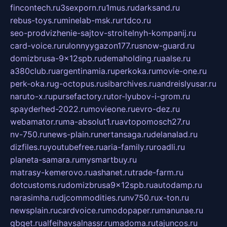
fincontech.ru
3sexporn.ru
1mus.ru
darksand.ru
rebus-toys.ru
minelab-msk.ru
rtdco.ru
seo-prodvizhenie-sajtov-stroitelnyh-kompanij.ru
card-voice.ru
rulonnyygazon177.ru
snow-guard.ru
domizbrusa-9x12spb.ru
demaholding.ru
aalse.ru
a380club.ru
argentinamia.ru
perkoka.ru
movie-one.ru
perk-oka.ru
g-octopus.ru
sibarchives.ru
andreislyusar.ru
naruto-x.ru
pursefactory.ru
tor-lyubov-i-grom.ru
spayderhed-2022.ru
movieone.ru
evro-dez.ru
webamator.ru
ma-absolut1.ru
avtopomosch27.ru
nv-750.ru
news-plain.ru
nertansaga.ru
delanalad.ru
dizfiles.ru
youtubefree.ru
aria-family.ru
roadli.ru
planeta-samara.ru
mysmartbuy.ru
matrasy-kemerovo.ru
ashanet.ru
trade-farm.ru
dotcustoms.ru
domizbrusa9x12spb.ru
autodamp.ru
narasimha.ru
djcommodities.ru
nv750.ru
x-ton.ru
newsplain.ru
cardvoice.ru
modopaper.ru
manunae.ru
gbget.ru
alfeihavsalnassr.ru
madoma.ru
tajuncos.ru