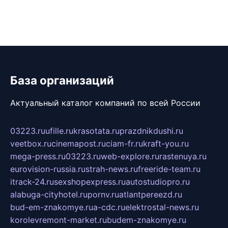
База организаций
Актуальный каталог компаний по всей России
03223.ru
ufille.ru
krasotata.ru
prazdnikdushi.ru
veetbox.ru
cinemapost.ru
ciam-fr.ru
kraft-you.ru
mega-press.ru
03223.ru
web-explore.ru
rastenuya.ru
eurovision-russia.ru
strah-news.ru
freeride-team.ru
itrack-24.ru
sexshopexpress.ru
autostudiopro.ru
alabuga-cityhotel.ru
pornv.ru
atlantpereezd.ru
bud-em-znakomye.ru
a-cdc.ru
elektrostal-news.ru
korolevremont-market.ru
budem-znakomye.ru