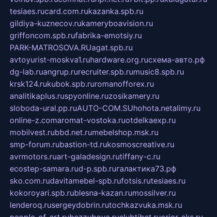
tesiaes.ru
card.com.ru
kazanka.spb.ru
gildiya-kuznecov.ru
kameryboavision.ru
griffoncom.spb.ru
fabrika-emotsiy.ru
PARK-MATROSOVA.RU
agat.spb.ru
avtoyurist-moskva1.ru
hardware.org.ru
схема-авто.рф
dg-lab.ru
angrup.ru
recruiter.spb.ru
music8.spb.ru
krsk124.ru
kubok.spb.ru
romanofforex.ru
analitikaplus.ru
spyonline.ru
zosikamery.ru
sloboda-ural.pp.ru
AUTO-COM.SU
hohota.net
alimy.ru
online-z.com
aromat-vostoka.ru
otdelkaexp.ru
mobilvest.ru
bbd.net.ru
mebelshop.msk.ru
smp-forum.ru
bastion-td.ru
kosmoscreative.ru
avrmotors.ru
art-galadesign.ru
tiffany-c.ru
ecostep-samara.ru
d-p.spb.ru
галактика73.рф
sko.com.ru
davitamebel-spb.ru
fotsis.ru
tesiaes.ru
kokoroyari.spb.ru
blesna-kazan.ru
mossilver.ru
lenderoq.ru
sergeydobrin.ru
tochkazvuka.msk.ru
people-of-art.ru
bezzubova.ru
clubtibet.ru
orior-aks.ru