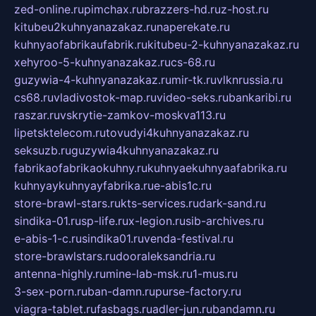
zed-online.ru
pimchax.ru
brazzers-hd.ru
z-host.ru
kitubeu2kuhnyanazakaz.ru
naperekate.ru
kuhnyaofabrikaufabrik.ru
kitubeu-2-kuhnyanazakaz.ru
xehyroo-5-kuhnyanazakaz.ru
cs-68.ru
guzywia-4-kuhnyanazakaz.ru
mir-tk.ru
vlknrussia.ru
cs68.ru
vladivostok-map.ru
video-seks.ru
bankaribi.ru
raszar.ru
vskrytie-zamkov-moskva113.ru
lipetsktelecom.ru
tovudyi4kuhnyanazakaz.ru
seksuzb.ru
guzywia4kuhnyanazakaz.ru
fabrikaofabrikaokuhny.ru
kuhnyaekuhnyaafabrika.ru
kuhnyaykuhnyayfabrika.ru
e-abis1c.ru
store-brawl-stars.ru
kts-services.ru
dark-sand.ru
sindika-01.ru
sp-life.ru
x-legion.ru
sib-archives.ru
e-abis-1-c.ru
sindika01.ru
venda-festival.ru
store-brawlstars.ru
dooraleksandria.ru
antenna-highly.ru
mine-lab-msk.ru
1-mus.ru
3-sex-porn.ru
ban-damn.ru
purse-factory.ru
viagra-tablet.ru
fasbags.ru
adler-jun.ru
bandamn.ru