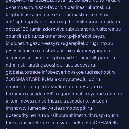
dynamoauto.ru
szk-favorit.ru
carlines.ru
flatnsk.ru
kingbolenskaner.ru
alex-motor.ru
astroline.net.ru
act1.spb.ru
polyglot.com.ru
gidlipetsk.ru
ooo-driada.ru
detsad125.ru
mir-zdoroviya.ru
bruslanovo.ru
siterem.ru
council.spb.ru
лодкипатриот.рф
kafekolizey.ru
iclub.net.ru
gazon-easy.ru
sugarepilekb.ru
grinox.ru
pylesostineco.ru
msts-ozarenie.ru
kameryjooan.ru
artemovskij.ru
dopler.spb.ru
aid70.ru
metall-perm.ru
ndm.msk.ru
ratingzooshop.ru
apiaccess.ru
globalautotrade.info
bezverhovskoe.ru
drsschool.ru
ZOOSMART.SPB.RU
dalakony.ru
medikijob.ru
remontt.spb.ru
photostudia.spb.ru
myragon.ru
terramia.ru
academy62.ru
gardengallereya.ru
rti.com.ru
artem-news.ru
biserinca.ru
krasnodarkurort.com
imshowtv.ru
mebel-v-tule.ru
mobtopik.ru
pcsecurity.net.ru
tool-sib.ru
multimetrunit.ru
sp-tour.ru
fan-cs.ru
santeh-russia.ru
symbian9.net.ru
DSHAIR.RU