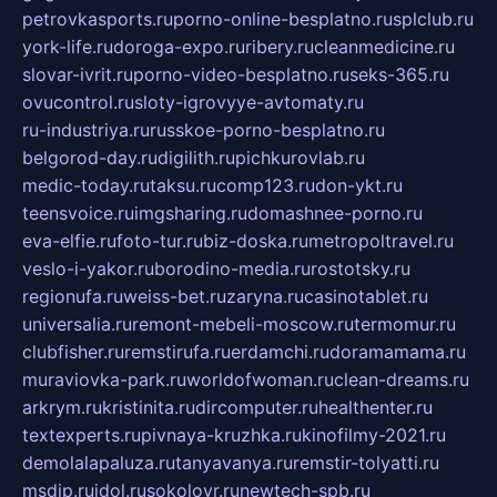
petrovkasports.ru
porno-online-besplatno.ru
splclub.ru
york-life.ru
doroga-expo.ru
ribery.ru
cleanmedicine.ru
slovar-ivrit.ru
porno-video-besplatno.ru
seks-365.ru
ovucontrol.ru
sloty-igrovyye-avtomaty.ru
ru-industriya.ru
russkoe-porno-besplatno.ru
belgorod-day.ru
digilith.ru
pichkurovlab.ru
medic-today.ru
taksu.ru
comp123.ru
don-ykt.ru
teensvoice.ru
imgsharing.ru
domashnee-porno.ru
eva-elfie.ru
foto-tur.ru
biz-doska.ru
metropoltravel.ru
veslo-i-yakor.ru
borodino-media.ru
rostotsky.ru
regionufa.ru
weiss-bet.ru
zaryna.ru
casinotablet.ru
universalia.ru
remont-mebeli-moscow.ru
termomur.ru
clubfisher.ru
remstirufa.ru
erdamchi.ru
doramamama.ru
muraviovka-park.ru
worldofwoman.ru
clean-dreams.ru
arkrym.ru
kristinita.ru
dircomputer.ru
healthenter.ru
textexperts.ru
pivnaya-kruzhka.ru
kinofilmy-2021.ru
demolalapaluza.ru
tanyavanya.ru
remstir-tolyatti.ru
msdip.ru
jdol.ru
sokolovr.ru
newtech-spb.ru