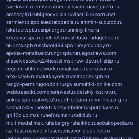
tae-kwon.ru
consrio.com.ru
insiam.ru
avegainfo.ru
archery161.ru
bigencyclica.ru
vlast16.ru
korru.net
sarmiento.spb.su
extelopedia.ru
lammin-suo.spb.ru
iskatour.spb.ru
snpi.org.ru
running-line.ru
krygeva-spa.ru
chel.net.ru
rust-loco.ru
dugshop.ru
hl-beta.spb.ru
school494.spb.ru
mymubaby.ru
epoha-metalband.ru
ngr.spb.ru
rusgosnews.com
dieselvostok.ru
24hostel.msk.ru
w-dev.ru
f-ship.ru
regsmi.ru
filmnetwork.ru
malinasp.ru
kinosvin.ru
h2o-salon.ru
malutkayork.ru
deltaprim.spb.ru
tango-perm.ru
gooddir.ru
sgv.su
multiki-online.com
webkrasotki.com
cherinvest.ru
detskiy-ostrov.ru
ankou.spb.ru
alvesta1.ru
pdf-creator.ru
nix-files.org.ru
sakhatoday.ru
elektrikersymboler.ru
sputnikyes.ru
golf2club.msk.ru
aeforums.ru
zallclub.ru
multimodal.msk.ru
habaigry.ru
haikko.ru
sobakopedia.ru
isz-fest.ru
ewnc.info
screensaver-clock.net.ru
volnav.spb.ru
comnat.ru
npf.net.ru
7bit.pp.ru
kalugatur.ru