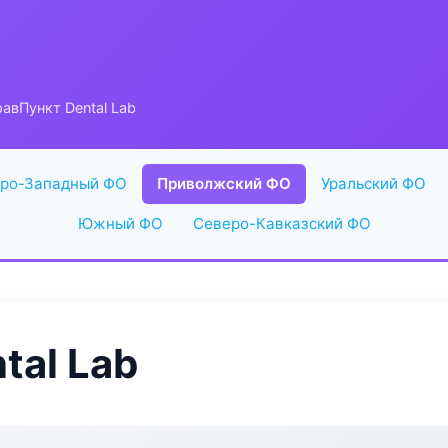
авПункт Dental Lab
ро-Западный ФО
Приволжский ФО
Уральский ФО
Южный ФО
Северо-Кавказский ФО
tal Lab