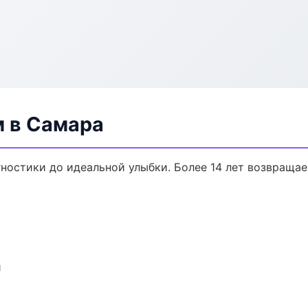
м в Самара
гностики до идеальной улыбки. Более 14 лет возвраща
и