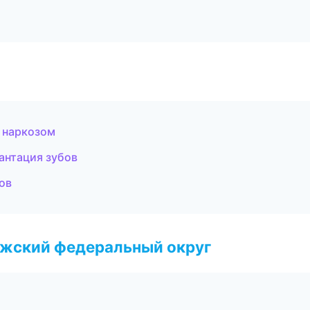
д наркозом
антация зубов
ов
лжский федеральный округ