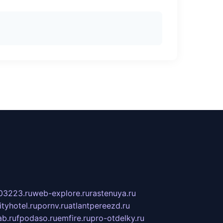
03223.ru
web-explore.ru
rastenuya.ru
tyhotel.ru
pornv.ru
atlantpereezd.ru
b.ru
fpodaso.ru
emfire.ru
pro-otdelky.ru