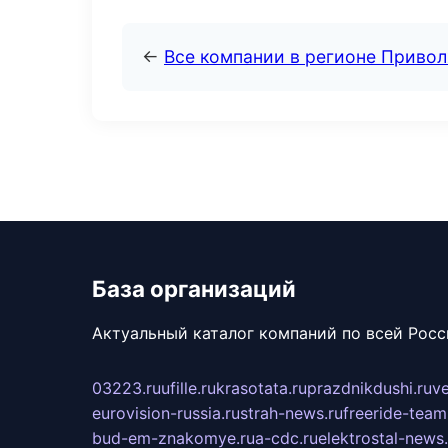
←
Все компании в регионе Приво
База организаций
Актуальный каталог компаний по всей Рос
03223.ru
ufille.ru
krasotata.ru
prazdnikdushi.ru
v
eurovision-russia.ru
strah-news.ru
freeride-team
bud-em-znakomye.ru
a-cdc.ru
elektrostal-news.