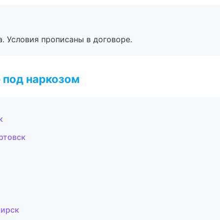
. Условия прописаны в договоре.
 под наркозом
к
ртовск
бирск