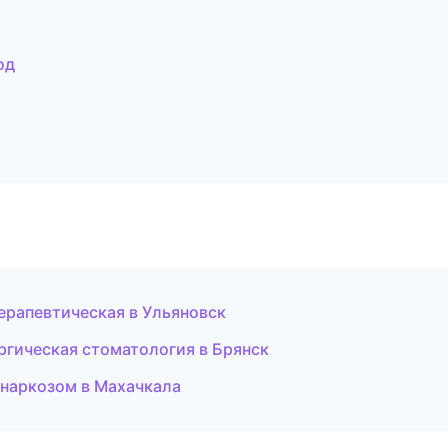
од
терапевтическая в Ульяновск
ргическая стоматология в Брянск
д наркозом в Махачкала