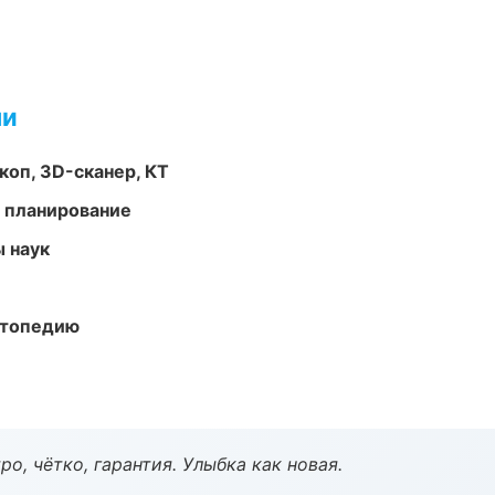
ми
оп, 3D-сканер, КТ
 планирование
ы наук
ортопедию
о, чётко, гарантия. Улыбка как новая.