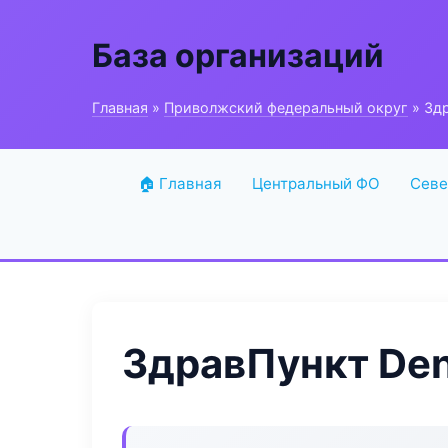
База организаций
Главная
»
Приволжский федеральный округ
» Здр
🏠 Главная
Центральный ФО
Севе
ЗдравПункт Den