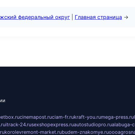
лжский федеральный округ
|
Главная страница
→
сии
eetbox.ru
cinemapost.ru
ciam-fr.ru
kraft-you.ru
mega-press.ru
.ru
itrack-24.ru
sexshopexpress.ru
autostudiopro.ru
alabuga-ci
ru
korolevremont-market.ru
budem-znakomye.ru
oooagrosna