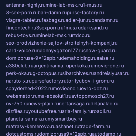
antenna-highly.ru
mine-lab-msk.ru
1-mus.ru
3-sex-porn.ru
ban-damn.ru
purse-factory.ru
viagra-tablet.ru
fasbags.ru
adler-jun.ru
bandamn.ru
fincontech.ru
3sexporn.ru
1mus.ru
darksand.ru
rebus-toys.ru
minelab-msk.ru
rtdco.ru
seo-prodvizhenie-sajtov-stroitelnyh-kompanij.ru
card-voice.ru
rulonnyygazon177.ru
snow-guard.ru
domizbrusa-9x12spb.ru
demaholding.ru
aalse.ru
a380club.ru
argentinamia.ru
perkoka.ru
movie-one.ru
perk-oka.ru
g-octopus.ru
sibarchives.ru
andreislyusar.ru
naruto-x.ru
pursefactory.ru
tor-lyubov-i-grom.ru
spayderhed-2022.ru
movieone.ru
evro-dez.ru
webamator.ru
ma-absolut1.ru
avtopomosch27.ru
nv-750.ru
news-plain.ru
nertansaga.ru
delanalad.ru
dizfiles.ru
youtubefree.ru
aria-family.ru
roadli.ru
planeta-samara.ru
mysmartbuy.ru
matrasy-kemerovo.ru
ashanet.ru
trade-farm.ru
dotcustoms.ru
domizbrusa9x12spb.ru
autodamp.ru