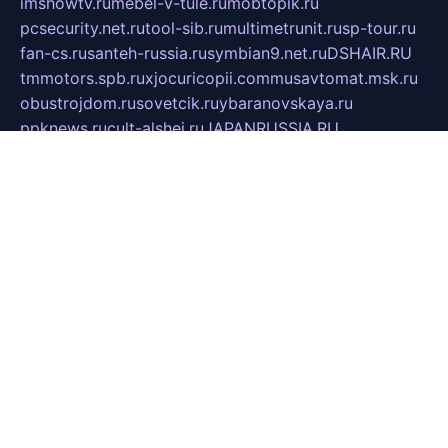
imshowtv.ru
mebel-v-tule.ru
mobtopik.ru
pcsecurity.net.ru
tool-sib.ru
multimetrunit.ru
sp-tour.ru
fan-cs.ru
santeh-russia.ru
symbian9.net.ru
DSHAIR.RU
tmmotors.spb.ru
xjocuricopii.com
musavtomat.msk.ru
obustrojdom.ru
sovetcik.ru
ybaranovskaya.ru
ppknews.ru
cult-alshei.ru
JAPANRUSSIA.RU
proekciyamebel.ru
imper-finans.ru
rim.org.ru
glamourai.ru
brassminus.ru
zabor-pro.ru
ftn.pp.ru
dorogoe58.ru
laimengpacker.ru
kuzova-zapchasti.ru
sageerp.ru
taxodrom.ru
dsrazvitie.ru
hardcity.net.ru
ratinghomegames.ru
topservice25.ru
gubernyan.ru
gtglasslined.ru
ii4.ru
tssport.spb.ru
andorra24.com
blackwallstreet.ru
oboimos.ru
optim-doors.com.ru
ikuch.ru
nycr.org.ru
npa21.ru
vremya-ch.spb.ru
desert000.ru
ivtorgi.ru
ifiori.ru
catalog-statei.ru
dcv.org.ru
spetsmaster174.ru
ipkameryhiseeu.ru
dum26.ru
ruspol.spb.ru
fr-opendp.ru
kam-solnyshko.ru
cheyenne-arapaho.ru
sevzapmetal.spb.ru