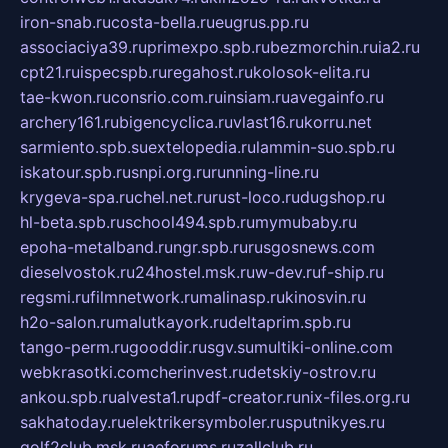
iron-snab.ru
costa-bella.ru
eugrus.pp.ru
associaciya39.ru
primexpo.spb.ru
bezmorchin.ru
ia2.ru
cpt21.ru
ispecspb.ru
regahost.ru
kolosok-elita.ru
tae-kwon.ru
consrio.com.ru
insiam.ru
avegainfo.ru
archery161.ru
bigencyclica.ru
vlast16.ru
korru.net
sarmiento.spb.su
extelopedia.ru
lammin-suo.spb.ru
iskatour.spb.ru
snpi.org.ru
running-line.ru
krygeva-spa.ru
chel.net.ru
rust-loco.ru
dugshop.ru
hl-beta.spb.ru
school494.spb.ru
mymubaby.ru
epoha-metalband.ru
ngr.spb.ru
rusgosnews.com
dieselvostok.ru
24hostel.msk.ru
w-dev.ru
f-ship.ru
regsmi.ru
filmnetwork.ru
malinasp.ru
kinosvin.ru
h2o-salon.ru
malutkayork.ru
deltaprim.spb.ru
tango-perm.ru
gooddir.ru
sgv.su
multiki-online.com
webkrasotki.com
cherinvest.ru
detskiy-ostrov.ru
ankou.spb.ru
alvesta1.ru
pdf-creator.ru
nix-files.org.ru
sakhatoday.ru
elektrikersymboler.ru
sputnikyes.ru
golf2club.msk.ru
aeforums.ru
zallclub.ru