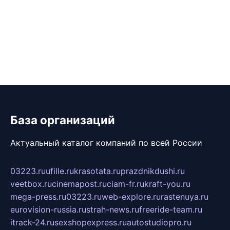
База организаций
Актуальный каталог компаний по всей России
03223.ru
ufille.ru
krasotata.ru
prazdnikdushi.ru
veetbox.ru
cinemapost.ru
ciam-fr.ru
kraft-you.ru
mega-press.ru
03223.ru
web-explore.ru
rastenuya.ru
eurovision-russia.ru
strah-news.ru
freeride-team.ru
itrack-24.ru
sexshopexpress.ru
autostudiopro.ru