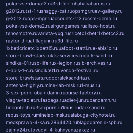
poka-vse-doma-2.ru
3-d-file.ru
hahahaharms.ru
g2012.ru
tst-1.ru
shaggy-cat.ru
opsmgr.ru
ev-gallery.ru
g-2012.ru
ops-mgr.ru
accounts-112.ru
csm-demo.ru
poka-vse-doma2.ru
airgungames.ru
allseo-host.ru
tehosmotre.ru
varieta-yug.ru
cricetc1xbetr1xbetcc2.ru
raytor-d.ru
atillagunn.ru
3d-file.ru
1xbeticricetc1xbetti5.ru
uafoot-statti.ru
e-abis1c.ru
store-brawl-stars.ru
kts-services.ru
dark-sand.ru
sindika-01.ru
sp-life.ru
x-legion.ru
sib-archives.ru
e-abis-1-c.ru
sindika01.ru
venda-festival.ru
store-brawlstars.ru
dooraleksandria.ru
antenna-highly.ru
mine-lab-msk.ru
1-mus.ru
3-sex-porn.ru
ban-damn.ru
purse-factory.ru
viagra-tablet.ru
fasbags.ru
adler-jun.ru
bandamn.ru
fincontech.ru
3sexporn.ru
1mus.ru
darksand.ru
rebus-toys.ru
minelab-msk.ru
alabuga-cityhotel.ru
medsprawo-4-ka.ru
2864420.ru
blagodarenie-spb.ru
zajmy24.ru
tovudyi-4-kuhnyanazakaz.ru