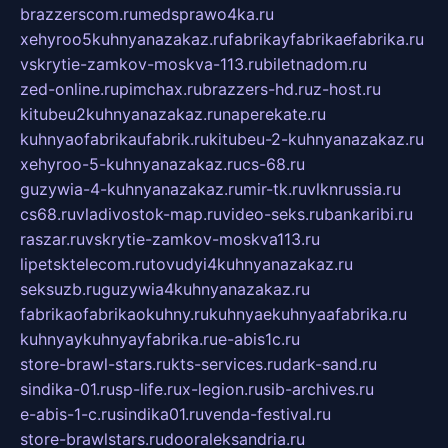
brazzerscom.ru
medsprawo4ka.ru
xehyroo5kuhnyanazakaz.ru
fabrikayfabrikaefabrika.ru
vskrytie-zamkov-moskva-113.ru
biletnadom.ru
zed-online.ru
pimchax.ru
brazzers-hd.ru
z-host.ru
kitubeu2kuhnyanazakaz.ru
naperekate.ru
kuhnyaofabrikaufabrik.ru
kitubeu-2-kuhnyanazakaz.ru
xehyroo-5-kuhnyanazakaz.ru
cs-68.ru
guzywia-4-kuhnyanazakaz.ru
mir-tk.ru
vlknrussia.ru
cs68.ru
vladivostok-map.ru
video-seks.ru
bankaribi.ru
raszar.ru
vskrytie-zamkov-moskva113.ru
lipetsktelecom.ru
tovudyi4kuhnyanazakaz.ru
seksuzb.ru
guzywia4kuhnyanazakaz.ru
fabrikaofabrikaokuhny.ru
kuhnyaekuhnyaafabrika.ru
kuhnyaykuhnyayfabrika.ru
e-abis1c.ru
store-brawl-stars.ru
kts-services.ru
dark-sand.ru
sindika-01.ru
sp-life.ru
x-legion.ru
sib-archives.ru
e-abis-1-c.ru
sindika01.ru
venda-festival.ru
store-brawlstars.ru
dooraleksandria.ru