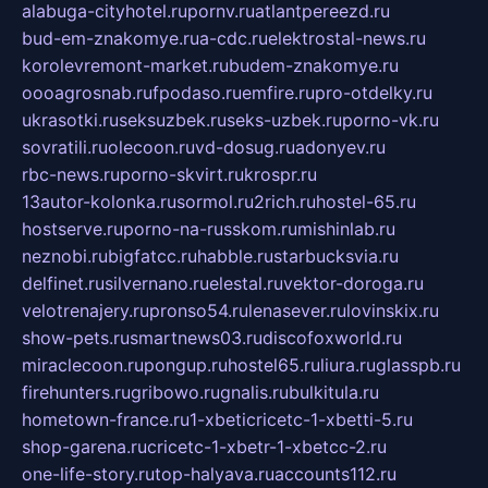
alabuga-cityhotel.ru
pornv.ru
atlantpereezd.ru
bud-em-znakomye.ru
a-cdc.ru
elektrostal-news.ru
korolevremont-market.ru
budem-znakomye.ru
oooagrosnab.ru
fpodaso.ru
emfire.ru
pro-otdelky.ru
ukrasotki.ru
seksuzbek.ru
seks-uzbek.ru
porno-vk.ru
sovratili.ru
olecoon.ru
vd-dosug.ru
adonyev.ru
rbc-news.ru
porno-skvirt.ru
krospr.ru
13autor-kolonka.ru
sormol.ru
2rich.ru
hostel-65.ru
hostserve.ru
porno-na-russkom.ru
mishinlab.ru
neznobi.ru
bigfatcc.ru
habble.ru
starbucksvia.ru
delfinet.ru
silvernano.ru
elestal.ru
vektor-doroga.ru
velotrenajery.ru
pronso54.ru
lenasever.ru
lovinskix.ru
show-pets.ru
smartnews03.ru
discofoxworld.ru
miraclecoon.ru
pongup.ru
hostel65.ru
liura.ru
glasspb.ru
firehunters.ru
gribowo.ru
gnalis.ru
bulkitula.ru
hometown-france.ru
1-xbeticricetc-1-xbetti-5.ru
shop-garena.ru
cricetc-1-xbetr-1-xbetcc-2.ru
one-life-story.ru
top-halyava.ru
accounts112.ru