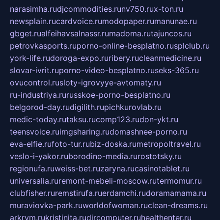
narasimha.ru
djcommodities.ru
nv750.ru
x-ton.ru
newsplain.ru
cardvoice.ru
modopaper.ru
manunae.ru
gbget.ru
alfeihavsalnassr.ru
madoma.ru
tajuncos.ru
petrovkasports.ru
porno-online-besplatno.ru
splclub.ru
york-life.ru
doroga-expo.ru
ribery.ru
cleanmedicine.ru
slovar-ivrit.ru
porno-video-besplatno.ru
seks-365.ru
ovucontrol.ru
sloty-igrovyye-avtomaty.ru
ru-industriya.ru
russkoe-porno-besplatno.ru
belgorod-day.ru
digilith.ru
pichkurovlab.ru
medic-today.ru
taksu.ru
comp123.ru
don-ykt.ru
teensvoice.ru
imgsharing.ru
domashnee-porno.ru
eva-elfie.ru
foto-tur.ru
biz-doska.ru
metropoltravel.ru
veslo-i-yakor.ru
borodino-media.ru
rostotsky.ru
regionufa.ru
weiss-bet.ru
zaryna.ru
casinotablet.ru
universalia.ru
remont-mebeli-moscow.ru
termomur.ru
clubfisher.ru
remstirufa.ru
erdamchi.ru
doramamama.ru
muraviovka-park.ru
worldofwoman.ru
clean-dreams.ru
arkrym.ru
kristinita.ru
dircomputer.ru
healthenter.ru