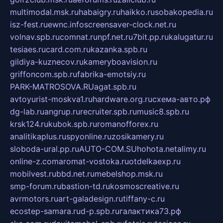
multimodal.msk.ru
habaigry.ru
haikko.ru
sobakopedia.ru
isz-fest.ru
ewnc.info
screensaver-clock.net.ru
volnav.spb.ru
comnat.ru
npf.net.ru
7bit.pp.ru
kalugatur.ru
tesiaes.ru
card.com.ru
kazanka.spb.ru
gildiya-kuznecov.ru
kameryboavision.ru
griffoncom.spb.ru
fabrika-emotsiy.ru
PARK-MATROSOVA.RU
agat.spb.ru
avtoyurist-moskva1.ru
hardware.org.ru
схема-авто.рф
dg-lab.ru
angrup.ru
recruiter.spb.ru
music8.spb.ru
krsk124.ru
kubok.spb.ru
romanofforex.ru
analitikaplus.ru
spyonline.ru
zosikamery.ru
sloboda-ural.pp.ru
AUTO-COM.SU
hohota.net
alimy.ru
online-z.com
aromat-vostoka.ru
otdelkaexp.ru
mobilvest.ru
bbd.net.ru
mebelshop.msk.ru
smp-forum.ru
bastion-td.ru
kosmoscreative.ru
avrmotors.ru
art-galadesign.ru
tiffany-c.ru
ecostep-samara.ru
d-p.spb.ru
галактика73.рф