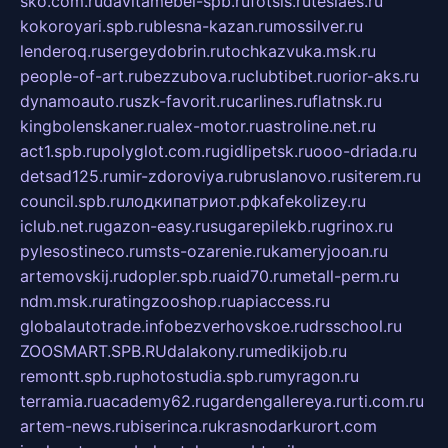
sko.com.ru
davitamebel-spb.ru
fotsis.ru
tesiaes.ru
kokoroyari.spb.ru
blesna-kazan.ru
mossilver.ru
lenderoq.ru
sergeydobrin.ru
tochkazvuka.msk.ru
people-of-art.ru
bezzubova.ru
clubtibet.ru
orior-aks.ru
dynamoauto.ru
szk-favorit.ru
carlines.ru
flatnsk.ru
kingbolenskaner.ru
alex-motor.ru
astroline.net.ru
act1.spb.ru
polyglot.com.ru
gidlipetsk.ru
ooo-driada.ru
detsad125.ru
mir-zdoroviya.ru
bruslanovo.ru
siterem.ru
council.spb.ru
лодкипатриот.рф
kafekolizey.ru
iclub.net.ru
gazon-easy.ru
sugarepilekb.ru
grinox.ru
pylesostineco.ru
msts-ozarenie.ru
kameryjooan.ru
artemovskij.ru
dopler.spb.ru
aid70.ru
metall-perm.ru
ndm.msk.ru
ratingzooshop.ru
apiaccess.ru
globalautotrade.info
bezverhovskoe.ru
drsschool.ru
ZOOSMART.SPB.RU
dalakony.ru
medikijob.ru
remontt.spb.ru
photostudia.spb.ru
myragon.ru
terramia.ru
academy62.ru
gardengallereya.ru
rti.com.ru
artem-news.ru
biserinca.ru
krasnodarkurort.com