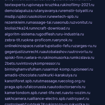
textexperts.ru
pivnaya-kruzhka.ru
kinofilmy-2021.ru
demolalapaluza.ru
tanyavanya.ru
remstir-tolyatti.ru
msdip.ru
jdol.ru
sokolovr.ru
newtech-spb.ru
rezemkleim.ru
massage-tai.ru
seonub.ru
zvonitut.ru
biolisichka24.ru
mncraft-download.ru
algoritm-sistema.ru
godflesh.ru
ru-industria.ru
zebra-tlt.ru
okna-proficom.ru
erynok.ru
onlinekinospace.ru
startupstudio-fefu.ru
zarges-ru.ru
gegenjustizunrecht.ru
autobalashov.ru
utrovortu.ru
spiski-firm.ru
elara-m.ru
kinomusorka.ru
mkcslava.ru
2bets.ru
vintovoykompressor.ru
birminghamvsfulham.ru
sarmat-komp.ru
pioneeri.ru
amadis-chocolate.ru
shkurki-karakulya.ru
kanotiforet.spb.ru
tutmassage.ru
ecolog.org.ru
praga.spb.ru
falcorussia.ru
autodoctorservis.ru
kamertondom.spb.ru
net-life.net.ru
avto-vozim.ru
sakhcamera.ru
alliance-electro.spb.ru
stroyavt.ru
controlweb1.ru
tdsak74.ru
kinzozo-ru.ru
kvotka.ru