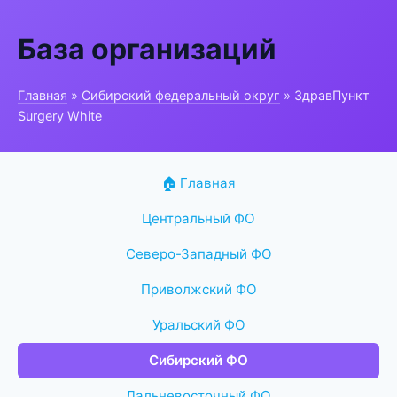
База организаций
Главная
»
Сибирский федеральный округ
» ЗдравПункт
Surgery White
🏠 Главная
Центральный ФО
Северо-Западный ФО
Приволжский ФО
Уральский ФО
Сибирский ФО
Дальневосточный ФО