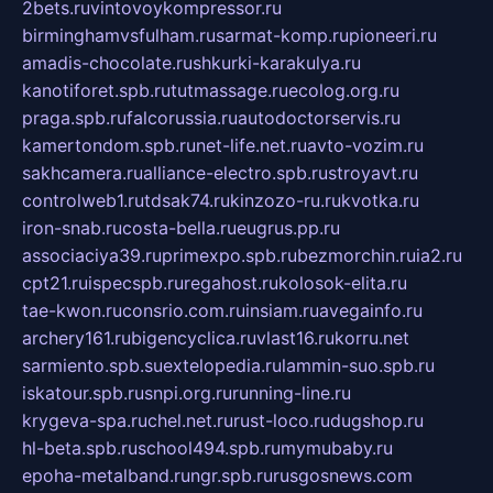
2bets.ru
vintovoykompressor.ru
birminghamvsfulham.ru
sarmat-komp.ru
pioneeri.ru
amadis-chocolate.ru
shkurki-karakulya.ru
kanotiforet.spb.ru
tutmassage.ru
ecolog.org.ru
praga.spb.ru
falcorussia.ru
autodoctorservis.ru
kamertondom.spb.ru
net-life.net.ru
avto-vozim.ru
sakhcamera.ru
alliance-electro.spb.ru
stroyavt.ru
controlweb1.ru
tdsak74.ru
kinzozo-ru.ru
kvotka.ru
iron-snab.ru
costa-bella.ru
eugrus.pp.ru
associaciya39.ru
primexpo.spb.ru
bezmorchin.ru
ia2.ru
cpt21.ru
ispecspb.ru
regahost.ru
kolosok-elita.ru
tae-kwon.ru
consrio.com.ru
insiam.ru
avegainfo.ru
archery161.ru
bigencyclica.ru
vlast16.ru
korru.net
sarmiento.spb.su
extelopedia.ru
lammin-suo.spb.ru
iskatour.spb.ru
snpi.org.ru
running-line.ru
krygeva-spa.ru
chel.net.ru
rust-loco.ru
dugshop.ru
hl-beta.spb.ru
school494.spb.ru
mymubaby.ru
epoha-metalband.ru
ngr.spb.ru
rusgosnews.com