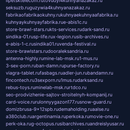
lipetsktelecom.ru
tovudyi4kuhnyanazakaz.ru
seksuzb.ru
guzywia4kuhnyanazakaz.ru
fabrikaofabrikaokuhny.ru
kuhnyaekuhnyaafabrika.ru
kuhnyaykuhnyayfabrika.ru
e-abis1c.ru
store-brawl-stars.ru
kts-services.ru
dark-sand.ru
sindika-01.ru
sp-life.ru
x-legion.ru
sib-archives.ru
e-abis-1-c.ru
sindika01.ru
venda-festival.ru
store-brawlstars.ru
dooraleksandria.ru
antenna-highly.ru
mine-lab-msk.ru
1-mus.ru
3-sex-porn.ru
ban-damn.ru
purse-factory.ru
viagra-tablet.ru
fasbags.ru
adler-jun.ru
bandamn.ru
fincontech.ru
3sexporn.ru
1mus.ru
darksand.ru
rebus-toys.ru
minelab-msk.ru
rtdco.ru
seo-prodvizhenie-sajtov-stroitelnyh-kompanij.ru
card-voice.ru
rulonnyygazon177.ru
snow-guard.ru
domizbrusa-9x12spb.ru
demaholding.ru
aalse.ru
a380club.ru
argentinamia.ru
perkoka.ru
movie-one.ru
perk-oka.ru
g-octopus.ru
sibarchives.ru
andreislyusar.ru