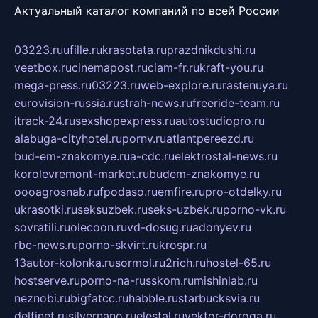
Актуальный каталог компаний по всей России
03223.ru
ufille.ru
krasotata.ru
prazdnikdushi.ru
veetbox.ru
cinemapost.ru
ciam-fr.ru
kraft-you.ru
mega-press.ru
03223.ru
web-explore.ru
rastenuya.ru
eurovision-russia.ru
strah-news.ru
freeride-team.ru
itrack-24.ru
sexshopexpress.ru
autostudiopro.ru
alabuga-cityhotel.ru
pornv.ru
atlantpereezd.ru
bud-em-znakomye.ru
a-cdc.ru
elektrostal-news.ru
korolevremont-market.ru
budem-znakomye.ru
oooagrosnab.ru
fpodaso.ru
emfire.ru
pro-otdelky.ru
ukrasotki.ru
seksuzbek.ru
seks-uzbek.ru
porno-vk.ru
sovratili.ru
olecoon.ru
vd-dosug.ru
adonyev.ru
rbc-news.ru
porno-skvirt.ru
krospr.ru
13autor-kolonka.ru
sormol.ru
2rich.ru
hostel-65.ru
hostserve.ru
porno-na-russkom.ru
mishinlab.ru
neznobi.ru
bigfatcc.ru
habble.ru
starbucksvia.ru
delfinet.ru
silvernano.ru
elestal.ru
vektor-doroga.ru