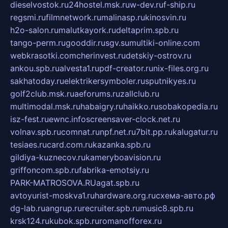
dieselvostok.ru
24hostel.msk.ru
w-dev.ru
f-ship.ru
regsmi.ru
filmnetwork.ru
malinasp.ru
kinosvin.ru
h2o-salon.ru
malutkayork.ru
deltaprim.spb.ru
tango-perm.ru
gooddir.ru
sgv.su
multiki-online.com
webkrasotki.com
cherinvest.ru
detskiy-ostrov.ru
ankou.spb.ru
alvesta1.ru
pdf-creator.ru
nix-files.org.ru
sakhatoday.ru
elektrikersymboler.ru
sputnikyes.ru
golf2club.msk.ru
aeforums.ru
zallclub.ru
multimodal.msk.ru
habaigry.ru
haikko.ru
sobakopedia.ru
isz-fest.ru
ewnc.info
screensaver-clock.net.ru
volnav.spb.ru
comnat.ru
npf.net.ru
7bit.pp.ru
kalugatur.ru
tesiaes.ru
card.com.ru
kazanka.spb.ru
gildiya-kuznecov.ru
kameryboavision.ru
griffoncom.spb.ru
fabrika-emotsiy.ru
PARK-MATROSOVA.RU
agat.spb.ru
avtoyurist-moskva1.ru
hardware.org.ru
схема-авто.рф
dg-lab.ru
angrup.ru
recruiter.spb.ru
music8.spb.ru
krsk124.ru
kubok.spb.ru
romanofforex.ru