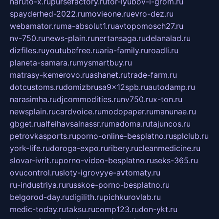
naruto-x.ru
pursefactory.ru
tor-lyubov-i-grom.ru
spayderhed-2022.ru
movieone.ru
evro-dez.ru
webamator.ru
ma-absolut1.ru
avtopomosch27.ru
nv-750.ru
news-plain.ru
nertansaga.ru
delanalad.ru
dizfiles.ru
youtubefree.ru
aria-family.ru
roadli.ru
planeta-samara.ru
mysmartbuy.ru
matrasy-kemerovo.ru
ashanet.ru
trade-farm.ru
dotcustoms.ru
domizbrusa9x12spb.ru
autodamp.ru
narasimha.ru
djcommodities.ru
nv750.ru
x-ton.ru
newsplain.ru
cardvoice.ru
modopaper.ru
manunae.ru
gbget.ru
alfeihavsalnassr.ru
madoma.ru
tajuncos.ru
petrovkasports.ru
porno-online-besplatno.ru
splclub.ru
york-life.ru
doroga-expo.ru
ribery.ru
cleanmedicine.ru
slovar-ivrit.ru
porno-video-besplatno.ru
seks-365.ru
ovucontrol.ru
sloty-igrovyye-avtomaty.ru
ru-industriya.ru
russkoe-porno-besplatno.ru
belgorod-day.ru
digilith.ru
pichkurovlab.ru
medic-today.ru
taksu.ru
comp123.ru
don-ykt.ru