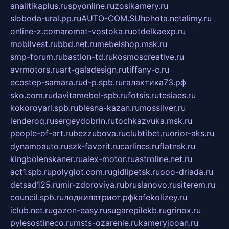
analitikaplus.ru
spyonline.ru
zosikamery.ru
sloboda-ural.pp.ru
AUTO-COM.SU
hohota.net
alimy.ru
online-z.com
aromat-vostoka.ru
otdelkaexp.ru
mobilvest.ru
bbd.net.ru
mebelshop.msk.ru
smp-forum.ru
bastion-td.ru
kosmoscreative.ru
avrmotors.ru
art-galadesign.ru
tiffany-c.ru
ecostep-samara.ru
d-p.spb.ru
галактика73.рф
sko.com.ru
davitamebel-spb.ru
fotsis.ru
tesiaes.ru
kokoroyari.spb.ru
blesna-kazan.ru
mossilver.ru
lenderoq.ru
sergeydobrin.ru
tochkazvuka.msk.ru
people-of-art.ru
bezzubova.ru
clubtibet.ru
orior-aks.ru
dynamoauto.ru
szk-favorit.ru
carlines.ru
flatnsk.ru
kingbolenskaner.ru
alex-motor.ru
astroline.net.ru
act1.spb.ru
polyglot.com.ru
gidlipetsk.ru
ooo-driada.ru
detsad125.ru
mir-zdoroviya.ru
bruslanovo.ru
siterem.ru
council.spb.ru
лодкипатриот.рф
kafekolizey.ru
iclub.net.ru
gazon-easy.ru
sugarepilekb.ru
grinox.ru
pylesostineco.ru
msts-ozarenie.ru
kameryjooan.ru