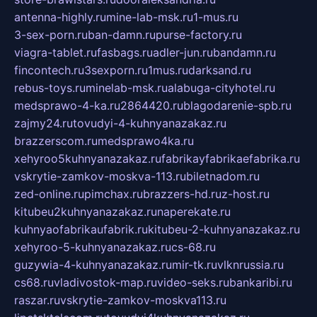
antenna-highly.ru
mine-lab-msk.ru
1-mus.ru
3-sex-porn.ru
ban-damn.ru
purse-factory.ru
viagra-tablet.ru
fasbags.ru
adler-jun.ru
bandamn.ru
fincontech.ru
3sexporn.ru
1mus.ru
darksand.ru
rebus-toys.ru
minelab-msk.ru
alabuga-cityhotel.ru
medsprawo-4-ka.ru
2864420.ru
blagodarenie-spb.ru
zajmy24.ru
tovudyi-4-kuhnyanazakaz.ru
brazzerscom.ru
medsprawo4ka.ru
xehyroo5kuhnyanazakaz.ru
fabrikayfabrikaefabrika.ru
vskrytie-zamkov-moskva-113.ru
biletnadom.ru
zed-online.ru
pimchax.ru
brazzers-hd.ru
z-host.ru
kitubeu2kuhnyanazakaz.ru
naperekate.ru
kuhnyaofabrikaufabrik.ru
kitubeu-2-kuhnyanazakaz.ru
xehyroo-5-kuhnyanazakaz.ru
cs-68.ru
guzywia-4-kuhnyanazakaz.ru
mir-tk.ru
vlknrussia.ru
cs68.ru
vladivostok-map.ru
video-seks.ru
bankaribi.ru
raszar.ru
vskrytie-zamkov-moskva113.ru