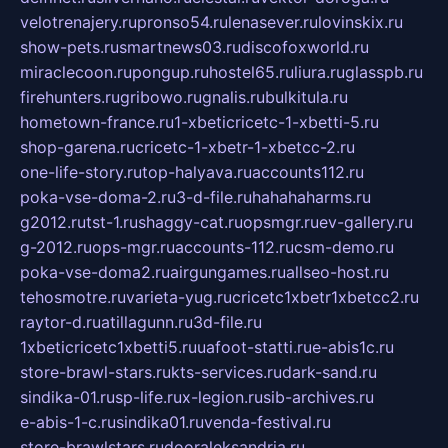
velotrenajery.ru
pronso54.ru
lenasever.ru
lovinskix.ru
show-pets.ru
smartnews03.ru
discofoxworld.ru
miraclecoon.ru
pongup.ru
hostel65.ru
liura.ru
glasspb.ru
firehunters.ru
gribowo.ru
gnalis.ru
bulkitula.ru
hometown-france.ru
1-xbeticricetc-1-xbetti-5.ru
shop-garena.ru
cricetc-1-xbetr-1-xbetcc-2.ru
one-life-story.ru
top-halyava.ru
accounts112.ru
poka-vse-doma-2.ru
3-d-file.ru
hahahaharms.ru
g2012.ru
tst-1.ru
shaggy-cat.ru
opsmgr.ru
ev-gallery.ru
g-2012.ru
ops-mgr.ru
accounts-112.ru
csm-demo.ru
poka-vse-doma2.ru
airgungames.ru
allseo-host.ru
tehosmotre.ru
varieta-yug.ru
cricetc1xbetr1xbetcc2.ru
raytor-d.ru
atillagunn.ru
3d-file.ru
1xbeticricetc1xbetti5.ru
uafoot-statti.ru
e-abis1c.ru
store-brawl-stars.ru
kts-services.ru
dark-sand.ru
sindika-01.ru
sp-life.ru
x-legion.ru
sib-archives.ru
e-abis-1-c.ru
sindika01.ru
venda-festival.ru
store-brawlstars.ru
dooraleksandria.ru