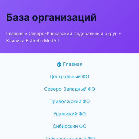
База организаций
Главная
»
Северо-Кавказский федеральный округ
»
Клиника Esthetic MedArt
🏠 Главная
Центральный ФО
Северо-Западный ФО
Приволжский ФО
Уральский ФО
Сибирский ФО
Дальневосточный ФО