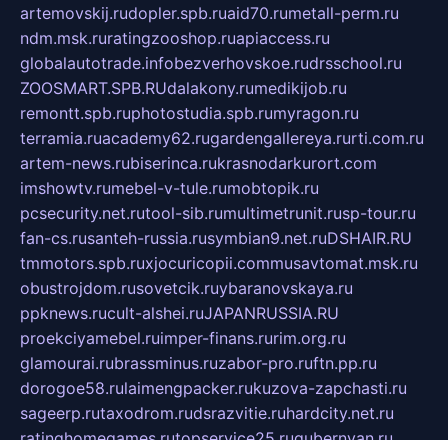
artemovskij.ru
dopler.spb.ru
aid70.ru
metall-perm.ru
ndm.msk.ru
ratingzooshop.ru
apiaccess.ru
globalautotrade.info
bezverhovskoe.ru
drsschool.ru
ZOOSMART.SPB.RU
dalakony.ru
medikijob.ru
remontt.spb.ru
photostudia.spb.ru
myragon.ru
terramia.ru
academy62.ru
gardengallereya.ru
rti.com.ru
artem-news.ru
biserinca.ru
krasnodarkurort.com
imshowtv.ru
mebel-v-tule.ru
mobtopik.ru
pcsecurity.net.ru
tool-sib.ru
multimetrunit.ru
sp-tour.ru
fan-cs.ru
santeh-russia.ru
symbian9.net.ru
DSHAIR.RU
tmmotors.spb.ru
xjocuricopii.com
musavtomat.msk.ru
obustrojdom.ru
sovetcik.ru
ybaranovskaya.ru
ppknews.ru
cult-alshei.ru
JAPANRUSSIA.RU
proekciyamebel.ru
imper-finans.ru
rim.org.ru
glamourai.ru
brassminus.ru
zabor-pro.ru
ftn.pp.ru
dorogoe58.ru
laimengpacker.ru
kuzova-zapchasti.ru
sageerp.ru
taxodrom.ru
dsrazvitie.ru
hardcity.net.ru
ratinghomegames.ru
topservice25.ru
gubernyan.ru