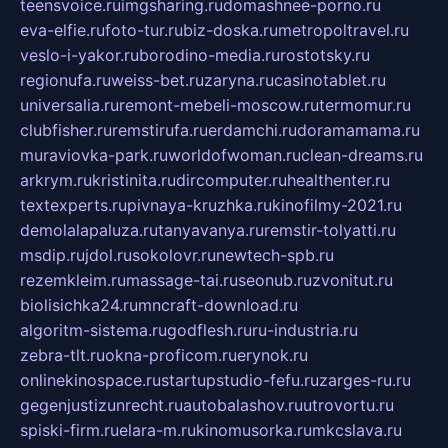
teensvoice.ru
imgsharing.ru
domashnee-porno.ru
eva-elfie.ru
foto-tur.ru
biz-doska.ru
metropoltravel.ru
veslo-i-yakor.ru
borodino-media.ru
rostotsky.ru
regionufa.ru
weiss-bet.ru
zaryna.ru
casinotablet.ru
universalia.ru
remont-mebeli-moscow.ru
termomur.ru
clubfisher.ru
remstirufa.ru
erdamchi.ru
doramamama.ru
muraviovka-park.ru
worldofwoman.ru
clean-dreams.ru
arkrym.ru
kristinita.ru
dircomputer.ru
healthenter.ru
textexperts.ru
pivnaya-kruzhka.ru
kinofilmy-2021.ru
demolalapaluza.ru
tanyavanya.ru
remstir-tolyatti.ru
msdip.ru
jdol.ru
sokolovr.ru
newtech-spb.ru
rezemkleim.ru
massage-tai.ru
seonub.ru
zvonitut.ru
biolisichka24.ru
mncraft-download.ru
algoritm-sistema.ru
godflesh.ru
ru-industria.ru
zebra-tlt.ru
okna-proficom.ru
erynok.ru
onlinekinospace.ru
startupstudio-fefu.ru
zarges-ru.ru
gegenjustizunrecht.ru
autobalashov.ru
utrovortu.ru
spiski-firm.ru
elara-m.ru
kinomusorka.ru
mkcslava.ru