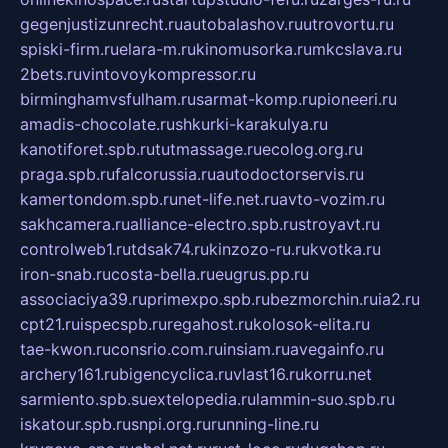
gegenjustizunrecht.ru
autobalashov.ru
utrovortu.ru
spiski-firm.ru
elara-m.ru
kinomusorka.ru
mkcslava.ru
2bets.ru
vintovoykompressor.ru
birminghamvsfulham.ru
sarmat-komp.ru
pioneeri.ru
amadis-chocolate.ru
shkurki-karakulya.ru
kanotiforet.spb.ru
tutmassage.ru
ecolog.org.ru
praga.spb.ru
falcorussia.ru
autodoctorservis.ru
kamertondom.spb.ru
net-life.net.ru
avto-vozim.ru
sakhcamera.ru
alliance-electro.spb.ru
stroyavt.ru
controlweb1.ru
tdsak74.ru
kinzozo-ru.ru
kvotka.ru
iron-snab.ru
costa-bella.ru
eugrus.pp.ru
associaciya39.ru
primexpo.spb.ru
bezmorchin.ru
ia2.ru
cpt21.ru
ispecspb.ru
regahost.ru
kolosok-elita.ru
tae-kwon.ru
consrio.com.ru
insiam.ru
avegainfo.ru
archery161.ru
bigencyclica.ru
vlast16.ru
korru.net
sarmiento.spb.su
extelopedia.ru
lammin-suo.spb.ru
iskatour.spb.ru
snpi.org.ru
running-line.ru