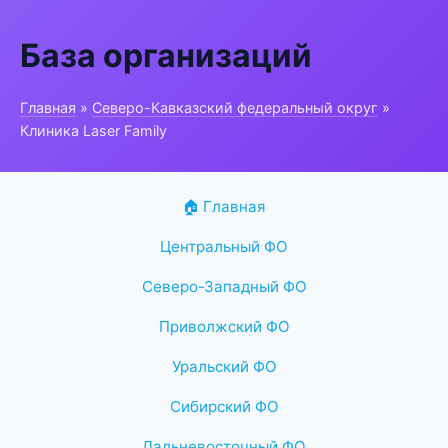
База организаций
Главная
»
Северо-Кавказский федеральный округ
»
Клиника Laser Family
🏠 Главная
Центральный ФО
Северо-Западный ФО
Приволжский ФО
Уральский ФО
Сибирский ФО
Дальневосточный ФО