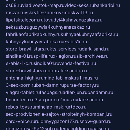
cs68.ru
vladivostok-map.ru
video-seks.ru
bankaribi.ru
raszar.ru
vskrytie-zamkov-moskva113.ru
lipetsktelecom.ru
tovudyi4kuhnyanazakaz.ru
seksuzb.ru
guzywia4kuhnyanazakaz.ru
fabrikaofabrikaokuhny.ru
kuhnyaekuhnyaafabrika.ru
kuhnyaykuhnyayfabrika.ru
e-abis1c.ru
store-brawl-stars.ru
kts-services.ru
dark-sand.ru
sindika-01.ru
sp-life.ru
x-legion.ru
sib-archives.ru
e-abis-1-c.ru
sindika01.ru
venda-festival.ru
store-brawlstars.ru
dooraleksandria.ru
antenna-highly.ru
mine-lab-msk.ru
1-mus.ru
3-sex-porn.ru
ban-damn.ru
purse-factory.ru
viagra-tablet.ru
fasbags.ru
adler-jun.ru
bandamn.ru
fincontech.ru
3sexporn.ru
1mus.ru
darksand.ru
rebus-toys.ru
minelab-msk.ru
rtdco.ru
seo-prodvizhenie-sajtov-stroitelnyh-kompanij.ru
card-voice.ru
rulonnyygazon177.ru
snow-guard.ru
domizbrusa-9x12spb.ru
demaholding.ru
aalse.ru