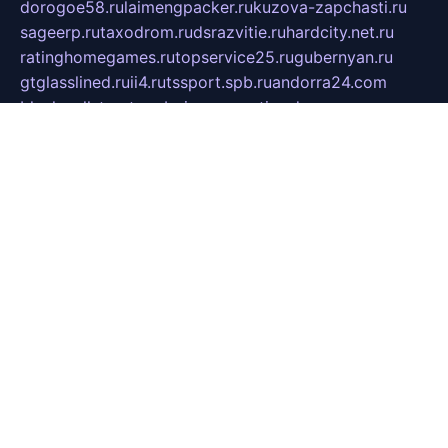
dorogoe58.ru
laimengpacker.ru
kuzova-zapchasti.ru
sageerp.ru
taxodrom.ru
dsrazvitie.ru
hardcity.net.ru
ratinghomegames.ru
topservice25.ru
gubernyan.ru
gtglasslined.ru
ii4.ru
tssport.spb.ru
andorra24.com
blackwallstreet.ru
oboimos.ru
optim-doors.com.ru
ikuch.ru
nycr.org.ru
npa21.ru
vremya-ch.spb.ru
desert000.ru
ivtorgi.ru
ifiori.ru
catalog-statei.ru
dcv.org.ru
spetsmaster174.ru
ipkameryhiseeu.ru
dum26.ru
ruspol.spb.ru
fr-opendp.ru
kam-solnyshko.ru
cheyenne-arapaho.ru
sevzapmetal.spb.ru
ted-lapidus.spb.ru
parasite-eliminator.ru
sigma-complete.ru
modernworld.ru
dama-moda.ru
eholot-group.ru
sk-nvkz.ru
DRONGOLD.RU
democratia2.ru
i-farmer.ru
mass-sport.org
jablonex.spb.ru
bookmess.ru
linkword.ru
refineua.com.ru
cs-spec.net.ru
altay-mebel.ru
DNK-THEATRE.RU
mechaniks.spb.ru
ipcamtechage.ru
skosta.ru
a-sun.ru
stroy-ldsp.ru
snowlands.org.ru