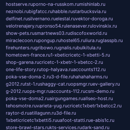
hostserve.ru
porno-na-russkom.ru
mishinlab.ru
neznobi.ru
bigfatcc.ru
habble.ru
starbucksvia.ru
delfinet.ru
silvernano.ru
elestal.ru
vektor-doroga.ru
velotrenajery.ru
pronso54.ru
lenasever.ru
lovinskix.ru
show-pets.ru
smartnews03.ru
discofoxworld.ru
miraclecoon.ru
pongup.ru
hostel65.ru
liura.ru
glasspb.ru
firehunters.ru
gribowo.ru
gnalis.ru
bulkitula.ru
hometown-france.ru
1-xbeticricetc-1-xbetti-5.ru
shop-garena.ru
cricetc-1-xbetr-1-xbetcc-2.ru
one-life-story.ru
top-halyava.ru
accounts112.ru
poka-vse-doma-2.ru
3-d-file.ru
hahahaharms.ru
g2012.ru
tst-1.ru
shaggy-cat.ru
opsmgr.ru
ev-gallery.ru
g-2012.ru
ops-mgr.ru
accounts-112.ru
csm-demo.ru
poka-vse-doma2.ru
airgungames.ru
allseo-host.ru
tehosmotre.ru
varieta-yug.ru
cricetc1xbetr1xbetcc2.ru
raytor-d.ru
atillagunn.ru
3d-file.ru
1xbeticricetc1xbetti5.ru
uafoot-statti.ru
e-abis1c.ru
store-brawl-stars.ru
kts-services.ru
dark-sand.ru