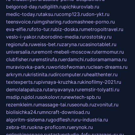
belgorod-day.ru
digilith.ru
pichkurovlab.ru
medic-today.ru
taksu.ru
comp123.ru
don-ykt.ru
teensvoice.ru
imgsharing.ru
domashnee-porno.ru
eva-elfie.ru
foto-tur.ru
biz-doska.ru
metropoltravel.ru
veslo-i-yakor.ru
borodino-media.ru
rostotsky.ru
regionufa.ru
weiss-bet.ru
zaryna.ru
casinotablet.ru
universalia.ru
remont-mebeli-moscow.ru
termomur.ru
clubfisher.ru
remstirufa.ru
erdamchi.ru
doramamama.ru
muraviovka-park.ru
worldofwoman.ru
clean-dreams.ru
arkrym.ru
kristinita.ru
dircomputer.ru
healthenter.ru
textexperts.ru
pivnaya-kruzhka.ru
kinofilmy-2021.ru
demolalapaluza.ru
tanyavanya.ru
remstir-tolyatti.ru
msdip.ru
jdol.ru
sokolovr.ru
newtech-spb.ru
rezemkleim.ru
massage-tai.ru
seonub.ru
zvonitut.ru
biolisichka24.ru
mncraft-download.ru
algoritm-sistema.ru
godflesh.ru
ru-industria.ru
zebra-tlt.ru
okna-proficom.ru
erynok.ru
onlinekinospace.ru
startupstudio-fefu.ru
zarges-ru.ru