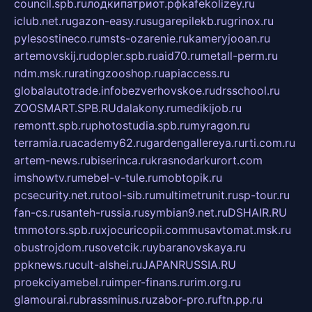
council.spb.ru
лодкипатриот.рф
kafekolizey.ru
iclub.net.ru
gazon-easy.ru
sugarepilekb.ru
grinox.ru
pylesostineco.ru
msts-ozarenie.ru
kameryjooan.ru
artemovskij.ru
dopler.spb.ru
aid70.ru
metall-perm.ru
ndm.msk.ru
ratingzooshop.ru
apiaccess.ru
globalautotrade.info
bezverhovskoe.ru
drsschool.ru
ZOOSMART.SPB.RU
dalakony.ru
medikijob.ru
remontt.spb.ru
photostudia.spb.ru
myragon.ru
terramia.ru
academy62.ru
gardengallereya.ru
rti.com.ru
artem-news.ru
biserinca.ru
krasnodarkurort.com
imshowtv.ru
mebel-v-tule.ru
mobtopik.ru
pcsecurity.net.ru
tool-sib.ru
multimetrunit.ru
sp-tour.ru
fan-cs.ru
santeh-russia.ru
symbian9.net.ru
DSHAIR.RU
tmmotors.spb.ru
xjocuricopii.com
musavtomat.msk.ru
obustrojdom.ru
sovetcik.ru
ybaranovskaya.ru
ppknews.ru
cult-alshei.ru
JAPANRUSSIA.RU
proekciyamebel.ru
imper-finans.ru
rim.org.ru
glamourai.ru
brassminus.ru
zabor-pro.ru
ftn.pp.ru