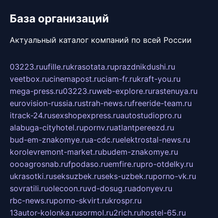
База организаций
Актуальный каталог компаний по всей России
03223.ru
ufille.ru
krasotata.ru
prazdnikdushi.ru
veetbox.ru
cinemapost.ru
ciam-fr.ru
kraft-you.ru
mega-press.ru
03223.ru
web-explore.ru
rastenuya.ru
eurovision-russia.ru
strah-news.ru
freeride-team.ru
itrack-24.ru
sexshopexpress.ru
autostudiopro.ru
alabuga-cityhotel.ru
pornv.ru
atlantpereezd.ru
bud-em-znakomye.ru
a-cdc.ru
elektrostal-news.ru
korolevremont-market.ru
budem-znakomye.ru
oooagrosnab.ru
fpodaso.ru
emfire.ru
pro-otdelky.ru
ukrasotki.ru
seksuzbek.ru
seks-uzbek.ru
porno-vk.ru
sovratili.ru
olecoon.ru
vd-dosug.ru
adonyev.ru
rbc-news.ru
porno-skvirt.ru
krospr.ru
13autor-kolonka.ru
sormol.ru
2rich.ru
hostel-65.ru