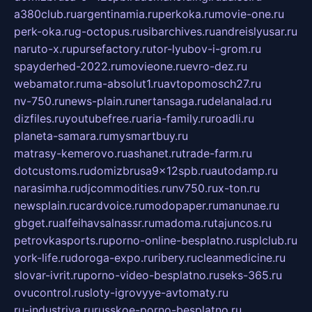
a380club.ru
argentinamia.ru
perkoka.ru
movie-one.ru
perk-oka.ru
g-octopus.ru
sibarchives.ru
andreislyusar.ru
naruto-x.ru
pursefactory.ru
tor-lyubov-i-grom.ru
spayderhed-2022.ru
movieone.ru
evro-dez.ru
webamator.ru
ma-absolut1.ru
avtopomosch27.ru
nv-750.ru
news-plain.ru
nertansaga.ru
delanalad.ru
dizfiles.ru
youtubefree.ru
aria-family.ru
roadli.ru
planeta-samara.ru
mysmartbuy.ru
matrasy-kemerovo.ru
ashanet.ru
trade-farm.ru
dotcustoms.ru
domizbrusa9x12spb.ru
autodamp.ru
narasimha.ru
djcommodities.ru
nv750.ru
x-ton.ru
newsplain.ru
cardvoice.ru
modopaper.ru
manunae.ru
gbget.ru
alfeihavsalnassr.ru
madoma.ru
tajuncos.ru
petrovkasports.ru
porno-online-besplatno.ru
splclub.ru
york-life.ru
doroga-expo.ru
ribery.ru
cleanmedicine.ru
slovar-ivrit.ru
porno-video-besplatno.ru
seks-365.ru
ovucontrol.ru
sloty-igrovyye-avtomaty.ru
ru-industriya.ru
russkoe-porno-besplatno.ru