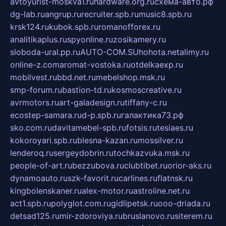
avtoyurist-moskva1.ru
hardware.org.ru
схема-авто.рф
dg-lab.ru
angrup.ru
recruiter.spb.ru
music8.spb.ru
krsk124.ru
kubok.spb.ru
romanofforex.ru
analitikaplus.ru
spyonline.ru
zosikamery.ru
sloboda-ural.pp.ru
AUTO-COM.SU
hohota.net
alimy.ru
online-z.com
aromat-vostoka.ru
otdelkaexp.ru
mobilvest.ru
bbd.net.ru
mebelshop.msk.ru
smp-forum.ru
bastion-td.ru
kosmoscreative.ru
avrmotors.ru
art-galadesign.ru
tiffany-c.ru
ecostep-samara.ru
d-p.spb.ru
галактика73.рф
sko.com.ru
davitamebel-spb.ru
fotsis.ru
tesiaes.ru
kokoroyari.spb.ru
blesna-kazan.ru
mossilver.ru
lenderoq.ru
sergeydobrin.ru
tochkazvuka.msk.ru
people-of-art.ru
bezzubova.ru
clubtibet.ru
orior-aks.ru
dynamoauto.ru
szk-favorit.ru
carlines.ru
flatnsk.ru
kingbolenskaner.ru
alex-motor.ru
astroline.net.ru
act1.spb.ru
polyglot.com.ru
gidlipetsk.ru
ooo-driada.ru
detsad125.ru
mir-zdoroviya.ru
bruslanovo.ru
siterem.ru