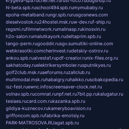
krygeva-spa.ru
chel.net.ru
rust-loco.ru
dugshop.ru
hl-beta.spb.ru
school494.spb.ru
mymubaby.ru
epoha-metalband.ru
ngr.spb.ru
rusgosnews.com
dieselvostok.ru
24hostel.msk.ru
w-dev.ru
f-ship.ru
regsmi.ru
filmnetwork.ru
malinasp.ru
kinosvin.ru
h2o-salon.ru
malutkayork.ru
deltaprim.spb.ru
tango-perm.ru
gooddir.ru
sgv.su
multiki-online.com
webkrasotki.com
cherinvest.ru
detskiy-ostrov.ru
ankou.spb.ru
alvesta1.ru
pdf-creator.ru
nix-files.org.ru
sakhatoday.ru
elektrikersymboler.ru
sputnikyes.ru
golf2club.msk.ru
aeforums.ru
zallclub.ru
multimodal.msk.ru
habaigry.ru
haikko.ru
sobakopedia.ru
isz-fest.ru
ewnc.info
screensaver-clock.net.ru
volnav.spb.ru
comnat.ru
npf.net.ru
7bit.pp.ru
kalugatur.ru
tesiaes.ru
card.com.ru
kazanka.spb.ru
gildiya-kuznecov.ru
kameryboavision.ru
griffoncom.spb.ru
fabrika-emotsiy.ru
PARK-MATROSOVA.RU
agat.spb.ru