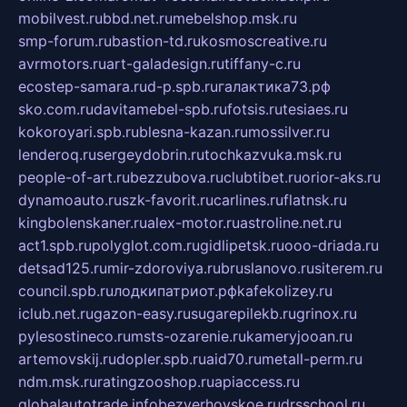
mobilvest.ru
bbd.net.ru
mebelshop.msk.ru
smp-forum.ru
bastion-td.ru
kosmoscreative.ru
avrmotors.ru
art-galadesign.ru
tiffany-c.ru
ecostep-samara.ru
d-p.spb.ru
галактика73.рф
sko.com.ru
davitamebel-spb.ru
fotsis.ru
tesiaes.ru
kokoroyari.spb.ru
blesna-kazan.ru
mossilver.ru
lenderoq.ru
sergeydobrin.ru
tochkazvuka.msk.ru
people-of-art.ru
bezzubova.ru
clubtibet.ru
orior-aks.ru
dynamoauto.ru
szk-favorit.ru
carlines.ru
flatnsk.ru
kingbolenskaner.ru
alex-motor.ru
astroline.net.ru
act1.spb.ru
polyglot.com.ru
gidlipetsk.ru
ooo-driada.ru
detsad125.ru
mir-zdoroviya.ru
bruslanovo.ru
siterem.ru
council.spb.ru
лодкипатриот.рф
kafekolizey.ru
iclub.net.ru
gazon-easy.ru
sugarepilekb.ru
grinox.ru
pylesostineco.ru
msts-ozarenie.ru
kameryjooan.ru
artemovskij.ru
dopler.spb.ru
aid70.ru
metall-perm.ru
ndm.msk.ru
ratingzooshop.ru
apiaccess.ru
globalautotrade.info
bezverhovskoe.ru
drsschool.ru