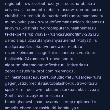
regionufa.ru
weiss-bet.ru
zaryna.ru
casinotablet.ru
universalia.ru
remont-mebeli-moscow.ru
termomur.ru
clubfisher.ru
remstirufa.ru
erdamchi.ru
doramamama.ru
muraviovka-park.ru
worldofwoman.ru
clean-dreams.ru
arkrym.ru
kristinita.ru
dircomputer.ru
healthenter.ru
textexperts.ru
pivnaya-kruzhka.ru
kinofilmy-2021.ru
demolalapaluza.ru
tanyavanya.ru
remstir-tolyatti.ru
msdip.ru
jdol.ru
sokolovr.ru
newtech-spb.ru
rezemkleim.ru
massage-tai.ru
seonub.ru
zvonitut.ru
biolisichka24.ru
mncraft-download.ru
algoritm-sistema.ru
godflesh.ru
ru-industria.ru
zebra-tlt.ru
okna-proficom.ru
erynok.ru
onlinekinospace.ru
startupstudio-fefu.ru
zarges-ru.ru
gegenjustizunrecht.ru
autobalashov.ru
utrovortu.ru
spiski-firm.ru
elara-m.ru
kinomusorka.ru
mkcslava.ru
2bets.ru
vintovoykompressor.ru
birminghamvsfulham.ru
sarmat-komp.ru
pioneeri.ru
amadis-chocolate.ru
shkurki-karakulya.ru