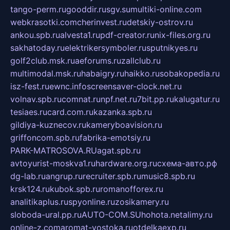
tango-perm.ru
gooddir.ru
sgv.su
multiki-online.com
webkrasotki.com
cherinvest.ru
detskiy-ostrov.ru
ankou.spb.ru
alvesta1.ru
pdf-creator.ru
nix-files.org.ru
sakhatoday.ru
elektrikersymboler.ru
sputnikyes.ru
golf2club.msk.ru
aeforums.ru
zallclub.ru
multimodal.msk.ru
habaigry.ru
haikko.ru
sobakopedia.ru
isz-fest.ru
ewnc.info
screensaver-clock.net.ru
volnav.spb.ru
comnat.ru
npf.net.ru
7bit.pp.ru
kalugatur.ru
tesiaes.ru
card.com.ru
kazanka.spb.ru
gildiya-kuznecov.ru
kameryboavision.ru
griffoncom.spb.ru
fabrika-emotsiy.ru
PARK-MATROSOVA.RU
agat.spb.ru
avtoyurist-moskva1.ru
hardware.org.ru
схема-авто.рф
dg-lab.ru
angrup.ru
recruiter.spb.ru
music8.spb.ru
krsk124.ru
kubok.spb.ru
romanofforex.ru
analitikaplus.ru
spyonline.ru
zosikamery.ru
sloboda-ural.pp.ru
AUTO-COM.SU
hohota.net
alimy.ru
online-z.com
aromat-vostoka.ru
otdelkaexp.ru