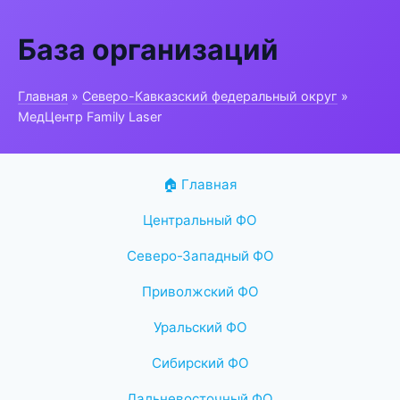
База организаций
Главная
»
Северо-Кавказский федеральный округ
»
МедЦентр Family Laser
🏠 Главная
Центральный ФО
Северо-Западный ФО
Приволжский ФО
Уральский ФО
Сибирский ФО
Дальневосточный ФО