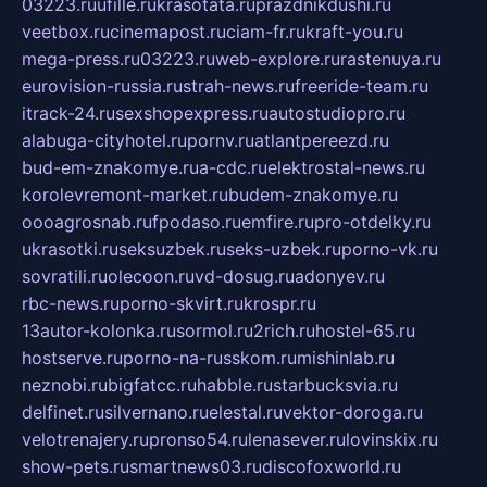
03223.ru
ufille.ru
krasotata.ru
prazdnikdushi.ru
veetbox.ru
cinemapost.ru
ciam-fr.ru
kraft-you.ru
mega-press.ru
03223.ru
web-explore.ru
rastenuya.ru
eurovision-russia.ru
strah-news.ru
freeride-team.ru
itrack-24.ru
sexshopexpress.ru
autostudiopro.ru
alabuga-cityhotel.ru
pornv.ru
atlantpereezd.ru
bud-em-znakomye.ru
a-cdc.ru
elektrostal-news.ru
korolevremont-market.ru
budem-znakomye.ru
oooagrosnab.ru
fpodaso.ru
emfire.ru
pro-otdelky.ru
ukrasotki.ru
seksuzbek.ru
seks-uzbek.ru
porno-vk.ru
sovratili.ru
olecoon.ru
vd-dosug.ru
adonyev.ru
rbc-news.ru
porno-skvirt.ru
krospr.ru
13autor-kolonka.ru
sormol.ru
2rich.ru
hostel-65.ru
hostserve.ru
porno-na-russkom.ru
mishinlab.ru
neznobi.ru
bigfatcc.ru
habble.ru
starbucksvia.ru
delfinet.ru
silvernano.ru
elestal.ru
vektor-doroga.ru
velotrenajery.ru
pronso54.ru
lenasever.ru
lovinskix.ru
show-pets.ru
smartnews03.ru
discofoxworld.ru