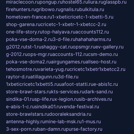
miraclecoon.ru
pongup.ru
hostel65.ru
liura.ru
glasspb.ru
firehunters.ru
gribowo.ru
gnalis.ru
bulkitula.ru
hometown-france.ru
1-xbeticricetc-1-xbetti-5.ru
shop-garena.ru
cricetc-1-xbetr-1-xbetcc-2.ru
one-life-story.ru
top-halyava.ru
accounts112.ru
poka-vse-doma-2.ru
3-d-file.ru
hahahaharms.ru
g2012.ru
tst-1.ru
shaggy-cat.ru
opsmgr.ru
ev-gallery.ru
g-2012.ru
ops-mgr.ru
accounts-112.ru
csm-demo.ru
poka-vse-doma2.ru
airgungames.ru
allseo-host.ru
tehosmotre.ru
varieta-yug.ru
cricetc1xbetr1xbetcc2.ru
raytor-d.ru
atillagunn.ru
3d-file.ru
1xbeticricetc1xbetti5.ru
uafoot-statti.ru
e-abis1c.ru
store-brawl-stars.ru
kts-services.ru
dark-sand.ru
sindika-01.ru
sp-life.ru
x-legion.ru
sib-archives.ru
e-abis-1-c.ru
sindika01.ru
venda-festival.ru
store-brawlstars.ru
dooraleksandria.ru
antenna-highly.ru
mine-lab-msk.ru
1-mus.ru
3-sex-porn.ru
ban-damn.ru
purse-factory.ru