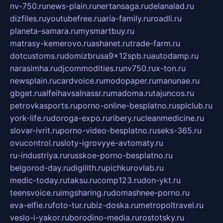
nv-750.ru
news-plain.ru
nertansaga.ru
delanalad.ru
dizfiles.ru
youtubefree.ru
aria-family.ru
roadli.ru
planeta-samara.ru
mysmartbuy.ru
matrasy-kemerovo.ru
ashanet.ru
trade-farm.ru
dotcustoms.ru
domizbrusa9x12spb.ru
autodamp.ru
narasimha.ru
djcommodities.ru
nv750.ru
x-ton.ru
newsplain.ru
cardvoice.ru
modopaper.ru
manunae.ru
gbget.ru
alfeihavsalnassr.ru
madoma.ru
tajuncos.ru
petrovkasports.ru
porno-online-besplatno.ru
splclub.ru
york-life.ru
doroga-expo.ru
ribery.ru
cleanmedicine.ru
slovar-ivrit.ru
porno-video-besplatno.ru
seks-365.ru
ovucontrol.ru
sloty-igrovyye-avtomaty.ru
ru-industriya.ru
russkoe-porno-besplatno.ru
belgorod-day.ru
digilith.ru
pichkurovlab.ru
medic-today.ru
taksu.ru
comp123.ru
don-ykt.ru
teensvoice.ru
imgsharing.ru
domashnee-porno.ru
eva-elfie.ru
foto-tur.ru
biz-doska.ru
metropoltravel.ru
veslo-i-yakor.ru
borodino-media.ru
rostotsky.ru