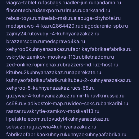
viagra-tablet.ru
fasbags.ru
adler-jun.ru
bandamn.ru
fincontech.ru
3sexporn.ru
1mus.ru
darksand.ru
rebus-toys.ru
minelab-msk.ru
alabuga-cityhotel.ru
medsprawo-4-ka.ru
2864420.ru
blagodarenie-spb.ru
zajmy24.ru
tovudyi-4-kuhnyanazakaz.ru
brazzerscom.ru
medsprawo4ka.ru
xehyroo5kuhnyanazakaz.ru
fabrikayfabrikaefabrika.ru
vskrytie-zamkov-moskva-113.ru
biletnadom.ru
zed-online.ru
pimchax.ru
brazzers-hd.ru
z-host.ru
kitubeu2kuhnyanazakaz.ru
naperekate.ru
kuhnyaofabrikaufabrik.ru
kitubeu-2-kuhnyanazakaz.ru
xehyroo-5-kuhnyanazakaz.ru
cs-68.ru
guzywia-4-kuhnyanazakaz.ru
mir-tk.ru
vlknrussia.ru
cs68.ru
vladivostok-map.ru
video-seks.ru
bankaribi.ru
raszar.ru
vskrytie-zamkov-moskva113.ru
lipetsktelecom.ru
tovudyi4kuhnyanazakaz.ru
seksuzb.ru
guzywia4kuhnyanazakaz.ru
fabrikaofabrikaokuhny.ru
kuhnyaekuhnyaafabrika.ru