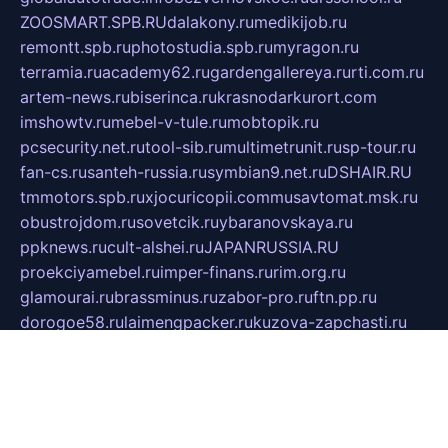
ZOOSMART.SPB.RU
dalakony.ru
medikijob.ru
remontt.spb.ru
photostudia.spb.ru
myragon.ru
terramia.ru
academy62.ru
gardengallereya.ru
rti.com.ru
artem-news.ru
biserinca.ru
krasnodarkurort.com
imshowtv.ru
mebel-v-tule.ru
mobtopik.ru
pcsecurity.net.ru
tool-sib.ru
multimetrunit.ru
sp-tour.ru
fan-cs.ru
santeh-russia.ru
symbian9.net.ru
DSHAIR.RU
tmmotors.spb.ru
xjocuricopii.com
musavtomat.msk.ru
obustrojdom.ru
sovetcik.ru
ybaranovskaya.ru
ppknews.ru
cult-alshei.ru
JAPANRUSSIA.RU
proekciyamebel.ru
imper-finans.ru
rim.org.ru
glamourai.ru
brassminus.ru
zabor-pro.ru
ftn.pp.ru
dorogoe58.ru
laimengpacker.ru
kuzova-zapchasti.ru
sageerp.ru
taxodrom.ru
dsrazvitie.ru
hardcity.net.ru
ratinghomegames.ru
topservice25.ru
gubernyan.ru
gtglasslined.ru
ii4.ru
tssport.spb.ru
andorra24.com
blackwallstreet.ru
oboimos.ru
optim-doors.com.ru
ikuch.ru
nycr.org.ru
npa21.ru
vremya-ch.spb.ru