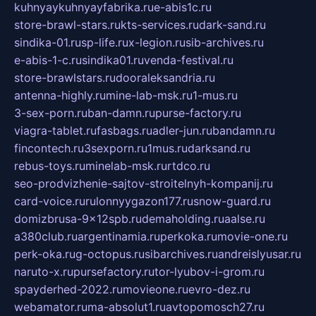
kuhnyaykuhnyayfabrika.ru
e-abis1c.ru
store-brawl-stars.ru
kts-services.ru
dark-sand.ru
sindika-01.ru
sp-life.ru
x-legion.ru
sib-archives.ru
e-abis-1-c.ru
sindika01.ru
venda-festival.ru
store-brawlstars.ru
dooraleksandria.ru
antenna-highly.ru
mine-lab-msk.ru
1-mus.ru
3-sex-porn.ru
ban-damn.ru
purse-factory.ru
viagra-tablet.ru
fasbags.ru
adler-jun.ru
bandamn.ru
fincontech.ru
3sexporn.ru
1mus.ru
darksand.ru
rebus-toys.ru
minelab-msk.ru
rtdco.ru
seo-prodvizhenie-sajtov-stroitelnyh-kompanij.ru
card-voice.ru
rulonnyygazon177.ru
snow-guard.ru
domizbrusa-9x12spb.ru
demaholding.ru
aalse.ru
a380club.ru
argentinamia.ru
perkoka.ru
movie-one.ru
perk-oka.ru
g-octopus.ru
sibarchives.ru
andreislyusar.ru
naruto-x.ru
pursefactory.ru
tor-lyubov-i-grom.ru
spayderhed-2022.ru
movieone.ru
evro-dez.ru
webamator.ru
ma-absolut1.ru
avtopomosch27.ru