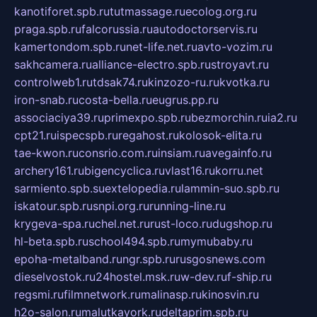
kanotiforet.spb.ru
tutmassage.ru
ecolog.org.ru
praga.spb.ru
falcorussia.ru
autodoctorservis.ru
kamertondom.spb.ru
net-life.net.ru
avto-vozim.ru
sakhcamera.ru
alliance-electro.spb.ru
stroyavt.ru
controlweb1.ru
tdsak74.ru
kinzozo-ru.ru
kvotka.ru
iron-snab.ru
costa-bella.ru
eugrus.pp.ru
associaciya39.ru
primexpo.spb.ru
bezmorchin.ru
ia2.ru
cpt21.ru
ispecspb.ru
regahost.ru
kolosok-elita.ru
tae-kwon.ru
consrio.com.ru
insiam.ru
avegainfo.ru
archery161.ru
bigencyclica.ru
vlast16.ru
korru.net
sarmiento.spb.su
extelopedia.ru
lammin-suo.spb.ru
iskatour.spb.ru
snpi.org.ru
running-line.ru
krygeva-spa.ru
chel.net.ru
rust-loco.ru
dugshop.ru
hl-beta.spb.ru
school494.spb.ru
mymubaby.ru
epoha-metalband.ru
ngr.spb.ru
rusgosnews.com
dieselvostok.ru
24hostel.msk.ru
w-dev.ru
f-ship.ru
regsmi.ru
filmnetwork.ru
malinasp.ru
kinosvin.ru
h2o-salon.ru
malutkayork.ru
deltaprim.spb.ru