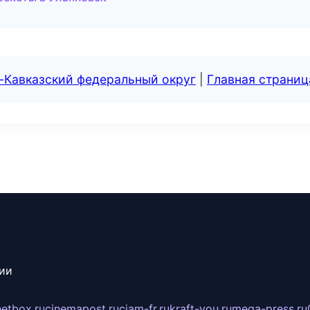
-Кавказский федеральный округ
|
Главная страниц
сии
eetbox.ru
cinemapost.ru
ciam-fr.ru
kraft-you.ru
mega-press.ru