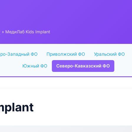
г
» МедиЛаб Kids Implant
ро-Западный ФО
Приволжский ФО
Уральский ФО
Южный ФО
Северо-Кавказский ФО
mplant