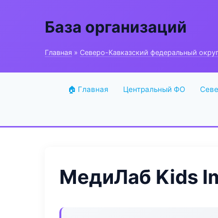
База организаций
Главная
»
Северо-Кавказский федеральный окру
🏠 Главная
Центральный ФО
Севе
МедиЛаб Kids I