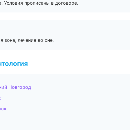
. Условия прописаны в договоре.
я зона, лечение во сне.
нтология
ний Новгород
к
нск