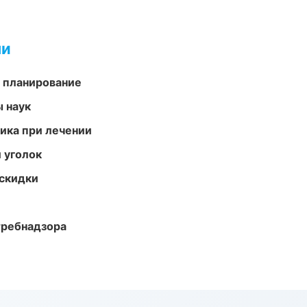
ми
 планирование
ы наук
тика при лечении
 уголок
скидки
требнадзора