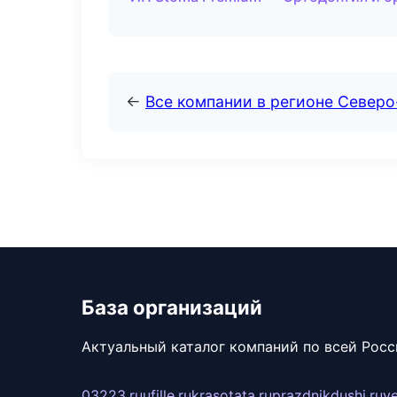
←
Все компании в регионе Северо
База организаций
Актуальный каталог компаний по всей Рос
03223.ru
ufille.ru
krasotata.ru
prazdnikdushi.ru
v