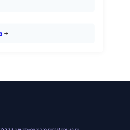
а
→
03223.ru
web-explore.ru
rastenuya.ru