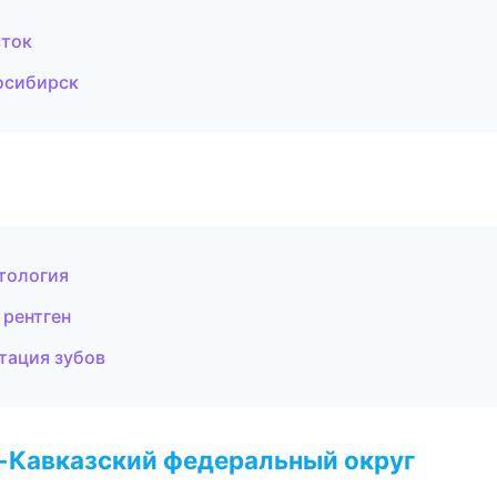
сток
восибирск
тология
 рентген
тация зубов
о-Кавказский федеральный округ