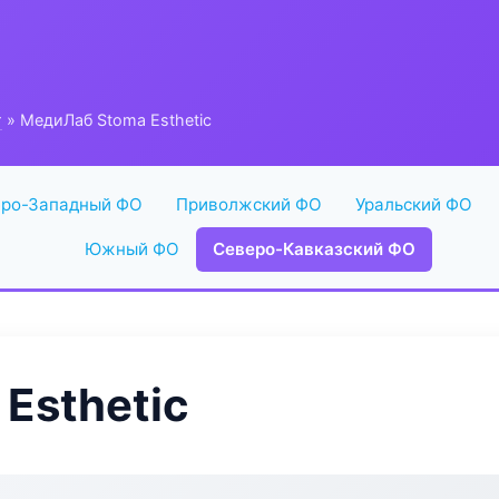
г
» МедиЛаб Stoma Esthetic
ро-Западный ФО
Приволжский ФО
Уральский ФО
Южный ФО
Северо-Кавказский ФО
Esthetic