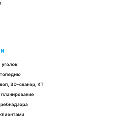
в
ми
 уголок
ортопедию
оп, 3D-сканер, КТ
 планирование
требнадзора
 клиентами