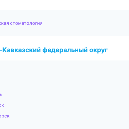
ская стоматология
о-Кавказский федеральный округ
ь
ск
орск