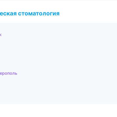
еская стоматология
к
ферополь