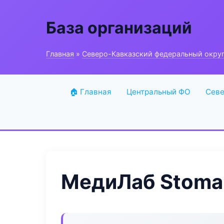
База организаций
Главная
»
Северо-Кавказский федеральный окру
🏠 Главная
Центральный ФО
Севе
МедиЛаб Stoma 