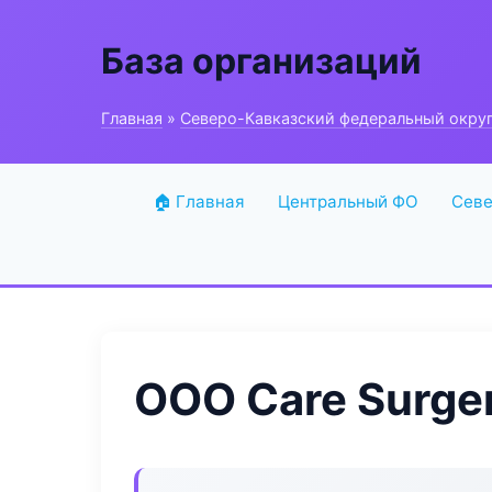
База организаций
Главная
»
Северо-Кавказский федеральный окру
🏠 Главная
Центральный ФО
Севе
ООО Care Surge