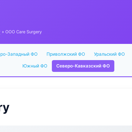
г
» ООО Care Surgery
ро-Западный ФО
Приволжский ФО
Уральский ФО
Южный ФО
Северо-Кавказский ФО
ry