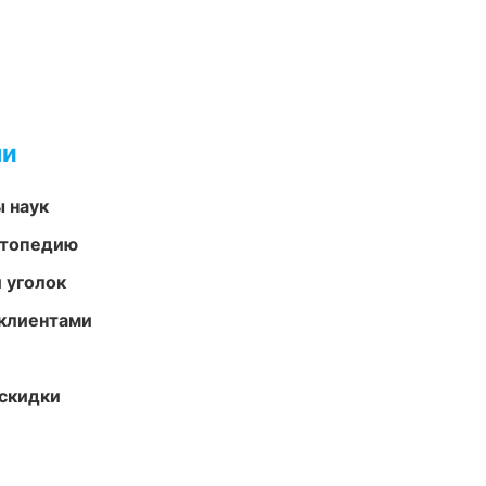
ми
ы наук
ортопедию
 уголок
 клиентами
скидки