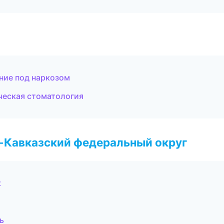
ние под наркозом
ческая стоматология
о-Кавказский федеральный округ
к
ь