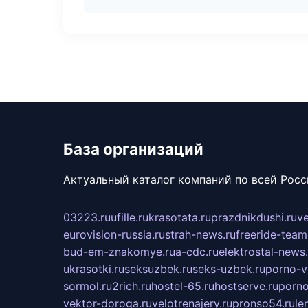
База организаций
Актуальный каталог компаний по всей Рос
03223.ru
ufille.ru
krasotata.ru
prazdnikdushi.ru
v
eurovision-russia.ru
strah-news.ru
freeride-team
bud-em-znakomye.ru
a-cdc.ru
elektrostal-news.
ukrasotki.ru
seksuzbek.ru
seks-uzbek.ru
porno-v
sormol.ru
2rich.ru
hostel-65.ru
hostserve.ru
porno
vektor-doroga.ru
velotrenajery.ru
pronso54.ru
le