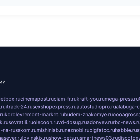
сии
eetbox.ru
cinemapost.ru
ciam-fr.ru
kraft-you.ru
mega-press.ru
.ru
itrack-24.ru
sexshopexpress.ru
autostudiopro.ru
alabuga-ci
ru
korolevremont-market.ru
budem-znakomye.ru
oooagrosna
k.ru
sovratili.ru
olecoon.ru
vd-dosug.ru
adonyev.ru
rbc-news.r
-na-russkom.ru
mishinlab.ru
neznobi.ru
bigfatcc.ru
habble.ru
s
nasever.ru
lovinskix.ru
show-pets.ru
smartnews03.ru
discofox