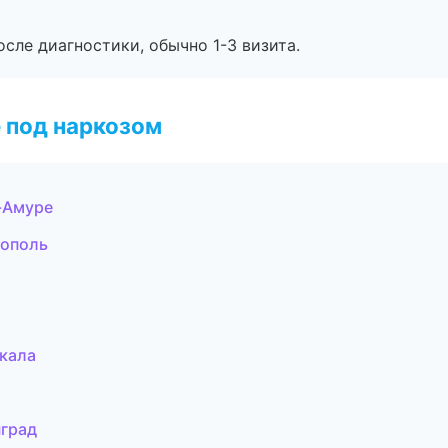
сле диагностики, обычно 1-3 визита.
 под наркозом
-Амуре
тополь
кала
нград