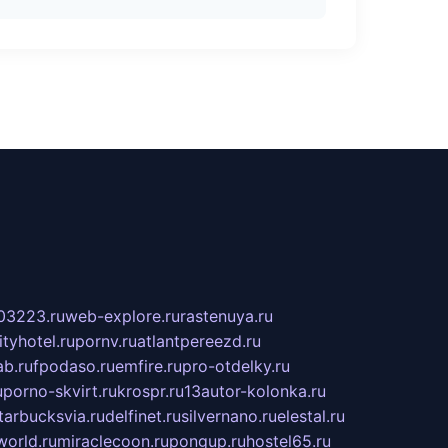
03223.ru
web-explore.ru
rastenuya.ru
tyhotel.ru
pornv.ru
atlantpereezd.ru
b.ru
fpodaso.ru
emfire.ru
pro-otdelky.ru
u
porno-skvirt.ru
krospr.ru
13autor-kolonka.ru
tarbucksvia.ru
delfinet.ru
silvernano.ru
elestal.ru
world.ru
miraclecoon.ru
pongup.ru
hostel65.ru