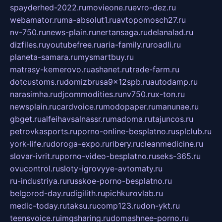
spayderhed-2022.ru
movieone.ru
evro-dez.ru
webamator.ru
ma-absolut1.ru
avtopomosch27.ru
nv-750.ru
news-plain.ru
nertansaga.ru
delanalad.ru
dizfiles.ru
youtubefree.ru
aria-family.ru
roadli.ru
planeta-samara.ru
mysmartbuy.ru
matrasy-kemerovo.ru
ashanet.ru
trade-farm.ru
dotcustoms.ru
domizbrusa9x12spb.ru
autodamp.ru
narasimha.ru
djcommodities.ru
nv750.ru
x-ton.ru
newsplain.ru
cardvoice.ru
modopaper.ru
manunae.ru
gbget.ru
alfeihavsalnassr.ru
madoma.ru
tajuncos.ru
petrovkasports.ru
porno-online-besplatno.ru
splclub.ru
york-life.ru
doroga-expo.ru
ribery.ru
cleanmedicine.ru
slovar-ivrit.ru
porno-video-besplatno.ru
seks-365.ru
ovucontrol.ru
sloty-igrovyye-avtomaty.ru
ru-industriya.ru
russkoe-porno-besplatno.ru
belgorod-day.ru
digilith.ru
pichkurovlab.ru
medic-today.ru
taksu.ru
comp123.ru
don-ykt.ru
teensvoice.ru
imgsharing.ru
domashnee-porno.ru