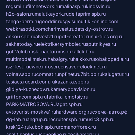
regsmi.ru
filmnetwork.ru
malinasp.ru
kinosvin.ru
h2o-salon.ru
malutkayork.ru
deltaprim.spb.ru
tango-perm.ru
gooddir.ru
sgv.su
multiki-online.com
webkrasotki.com
cherinvest.ru
detskiy-ostrov.ru
ankou.spb.ru
alvesta1.ru
pdf-creator.ru
nix-files.org.ru
sakhatoday.ru
elektrikersymboler.ru
sputnikyes.ru
golf2club.msk.ru
aeforums.ru
zallclub.ru
multimodal.msk.ru
habaigry.ru
haikko.ru
sobakopedia.ru
isz-fest.ru
ewnc.info
screensaver-clock.net.ru
volnav.spb.ru
comnat.ru
npf.net.ru
7bit.pp.ru
kalugatur.ru
tesiaes.ru
card.com.ru
kazanka.spb.ru
gildiya-kuznecov.ru
kameryboavision.ru
griffoncom.spb.ru
fabrika-emotsiy.ru
PARK-MATROSOVA.RU
agat.spb.ru
avtoyurist-moskva1.ru
hardware.org.ru
схема-авто.рф
dg-lab.ru
angrup.ru
recruiter.spb.ru
music8.spb.ru
krsk124.ru
kubok.spb.ru
romanofforex.ru
analitikaplus.ru
spyonline.ru
zosikamery.ru