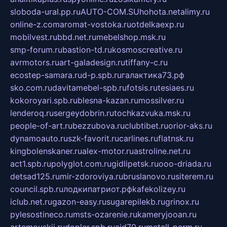
sloboda-ural.pp.ru
AUTO-COM.SU
hohota.net
alimy.ru
online-z.com
aromat-vostoka.ru
otdelkaexp.ru
mobilvest.ru
bbd.net.ru
mebelshop.msk.ru
smp-forum.ru
bastion-td.ru
kosmoscreative.ru
avrmotors.ru
art-galadesign.ru
tiffany-c.ru
ecostep-samara.ru
d-p.spb.ru
галактика73.рф
sko.com.ru
davitamebel-spb.ru
fotsis.ru
tesiaes.ru
kokoroyari.spb.ru
blesna-kazan.ru
mossilver.ru
lenderoq.ru
sergeydobrin.ru
tochkazvuka.msk.ru
people-of-art.ru
bezzubova.ru
clubtibet.ru
orior-aks.ru
dynamoauto.ru
szk-favorit.ru
carlines.ru
flatnsk.ru
kingbolenskaner.ru
alex-motor.ru
astroline.net.ru
act1.spb.ru
polyglot.com.ru
gidlipetsk.ru
ooo-driada.ru
detsad125.ru
mir-zdoroviya.ru
bruslanovo.ru
siterem.ru
council.spb.ru
лодкипатриот.рф
kafekolizey.ru
iclub.net.ru
gazon-easy.ru
sugarepilekb.ru
grinox.ru
pylesostineco.ru
msts-ozarenie.ru
kameryjooan.ru