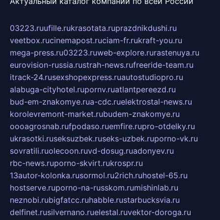
Актуальный каталог компаний по всей России
03223.ru
ufille.ru
krasotata.ru
prazdnikdushi.ru
veetbox.ru
cinemapost.ru
ciam-fr.ru
kraft-you.ru
mega-press.ru
03223.ru
web-explore.ru
rastenuya.ru
eurovision-russia.ru
strah-news.ru
freeride-team.ru
itrack-24.ru
sexshopexpress.ru
autostudiopro.ru
alabuga-cityhotel.ru
pornv.ru
atlantpereezd.ru
bud-em-znakomye.ru
a-cdc.ru
elektrostal-news.ru
korolevremont-market.ru
budem-znakomye.ru
oooagrosnab.ru
fpodaso.ru
emfire.ru
pro-otdelky.ru
ukrasotki.ru
seksuzbek.ru
seks-uzbek.ru
porno-vk.ru
sovratili.ru
olecoon.ru
vd-dosug.ru
adonyev.ru
rbc-news.ru
porno-skvirt.ru
krospr.ru
13autor-kolonka.ru
sormol.ru
2rich.ru
hostel-65.ru
hostserve.ru
porno-na-russkom.ru
mishinlab.ru
neznobi.ru
bigfatcc.ru
habble.ru
starbucksvia.ru
delfinet.ru
silvernano.ru
elestal.ru
vektor-doroga.ru