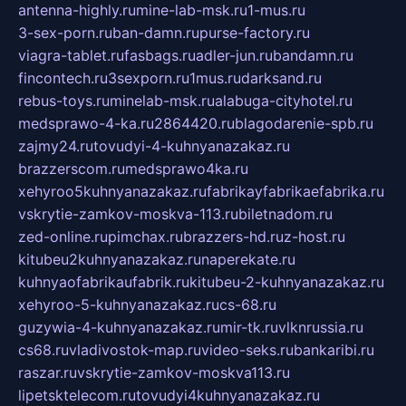
antenna-highly.ru
mine-lab-msk.ru
1-mus.ru
3-sex-porn.ru
ban-damn.ru
purse-factory.ru
viagra-tablet.ru
fasbags.ru
adler-jun.ru
bandamn.ru
fincontech.ru
3sexporn.ru
1mus.ru
darksand.ru
rebus-toys.ru
minelab-msk.ru
alabuga-cityhotel.ru
medsprawo-4-ka.ru
2864420.ru
blagodarenie-spb.ru
zajmy24.ru
tovudyi-4-kuhnyanazakaz.ru
brazzerscom.ru
medsprawo4ka.ru
xehyroo5kuhnyanazakaz.ru
fabrikayfabrikaefabrika.ru
vskrytie-zamkov-moskva-113.ru
biletnadom.ru
zed-online.ru
pimchax.ru
brazzers-hd.ru
z-host.ru
kitubeu2kuhnyanazakaz.ru
naperekate.ru
kuhnyaofabrikaufabrik.ru
kitubeu-2-kuhnyanazakaz.ru
xehyroo-5-kuhnyanazakaz.ru
cs-68.ru
guzywia-4-kuhnyanazakaz.ru
mir-tk.ru
vlknrussia.ru
cs68.ru
vladivostok-map.ru
video-seks.ru
bankaribi.ru
raszar.ru
vskrytie-zamkov-moskva113.ru
lipetsktelecom.ru
tovudyi4kuhnyanazakaz.ru