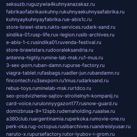
seksuzb.ru
guzywia4kuhnyanazakaz.ru
fabrikaofabrikaokuhny.ru
kuhnyaekuhnyaafabrika.ru
kuhnyaykuhnyayfabrika.ru
e-abis1c.ru
store-brawl-stars.ru
kts-services.ru
dark-sand.ru
sindika-01.ru
sp-life.ru
x-legion.ru
sib-archives.ru
e-abis-1-c.ru
sindika01.ru
venda-festival.ru
store-brawlstars.ru
dooraleksandria.ru
antenna-highly.ru
mine-lab-msk.ru
1-mus.ru
3-sex-porn.ru
ban-damn.ru
purse-factory.ru
viagra-tablet.ru
fasbags.ru
adler-jun.ru
bandamn.ru
fincontech.ru
3sexporn.ru
1mus.ru
darksand.ru
rebus-toys.ru
minelab-msk.ru
rtdco.ru
seo-prodvizhenie-sajtov-stroitelnyh-kompanij.ru
card-voice.ru
rulonnyygazon177.ru
snow-guard.ru
domizbrusa-9x12spb.ru
demaholding.ru
aalse.ru
a380club.ru
argentinamia.ru
perkoka.ru
movie-one.ru
perk-oka.ru
g-octopus.ru
sibarchives.ru
andreislyusar.ru
naruto-x.ru
pursefactory.ru
tor-lyubov-i-grom.ru