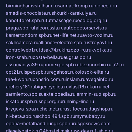
birminghamvsfulham.ru
sarmat-komp.ru
pioneeri.ru
amadis-chocolate.ru
shkurki-karakulya.ru
kanotiforet.spb.ru
tutmassage.ru
ecolog.org.ru
praga.spb.ru
falcorussia.ru
autodoctorservis.ru
kamertondom.spb.ru
net-life.net.ru
avto-vozim.ru
sakhcamera.ru
alliance-electro.spb.ru
stroyavt.ru
controlweb1.ru
tdsak74.ru
kinzozo-ru.ru
kvotka.ru
iron-snab.ru
costa-bella.ru
eugrus.pp.ru
associaciya39.ru
primexpo.spb.ru
bezmorchin.ru
ia2.ru
cpt21.ru
ispecspb.ru
regahost.ru
kolosok-elita.ru
tae-kwon.ru
consrio.com.ru
insiam.ru
avegainfo.ru
archery161.ru
bigencyclica.ru
vlast16.ru
korru.net
sarmiento.spb.su
extelopedia.ru
lammin-suo.spb.ru
iskatour.spb.ru
snpi.org.ru
running-line.ru
krygeva-spa.ru
chel.net.ru
rust-loco.ru
dugshop.ru
hl-beta.spb.ru
school494.spb.ru
mymubaby.ru
epoha-metalband.ru
ngr.spb.ru
rusgosnews.com
dieselvostok.ru
24hostel.msk.ru
w-dev.ru
f-ship.ru