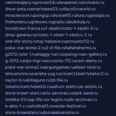
velotrenajery.ru
pronso54.ru
lenasever.ru
lovinskix.ru
show-pets.ru
smartnews03.ru
discofoxworld.ru
miraclecoon.ru
pongup.ru
hostel65.ru
liura.ru
glasspb.ru
firehunters.ru
gribowo.ru
gnalis.ru
bulkitula.ru
hometown-france.ru
1-xbeticricetc-1-xbetti-5.ru
shop-garena.ru
cricetc-1-xbetr-1-xbetcc-2.ru
one-life-story.ru
top-halyava.ru
accounts112.ru
poka-vse-doma-2.ru
3-d-file.ru
hahahaharms.ru
g2012.ru
tst-1.ru
shaggy-cat.ru
opsmgr.ru
ev-gallery.ru
g-2012.ru
ops-mgr.ru
accounts-112.ru
csm-demo.ru
poka-vse-doma2.ru
airgungames.ru
allseo-host.ru
tehosmotre.ru
varieta-yug.ru
cricetc1xbetr1xbetcc2.ru
raytor-d.ru
atillagunn.ru
3d-file.ru
1xbeticricetc1xbetti5.ru
uafoot-statti.ru
e-abis1c.ru
store-brawl-stars.ru
kts-services.ru
dark-sand.ru
sindika-01.ru
sp-life.ru
x-legion.ru
sib-archives.ru
e-abis-1-c.ru
sindika01.ru
venda-festival.ru
store-brawlstars.ru
dooraleksandria.ru