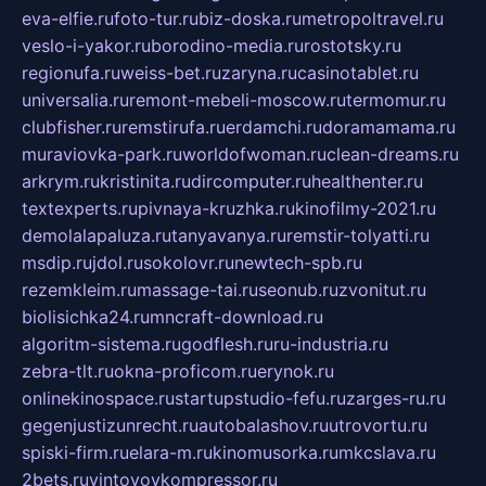
eva-elfie.ru
foto-tur.ru
biz-doska.ru
metropoltravel.ru
veslo-i-yakor.ru
borodino-media.ru
rostotsky.ru
regionufa.ru
weiss-bet.ru
zaryna.ru
casinotablet.ru
universalia.ru
remont-mebeli-moscow.ru
termomur.ru
clubfisher.ru
remstirufa.ru
erdamchi.ru
doramamama.ru
muraviovka-park.ru
worldofwoman.ru
clean-dreams.ru
arkrym.ru
kristinita.ru
dircomputer.ru
healthenter.ru
textexperts.ru
pivnaya-kruzhka.ru
kinofilmy-2021.ru
demolalapaluza.ru
tanyavanya.ru
remstir-tolyatti.ru
msdip.ru
jdol.ru
sokolovr.ru
newtech-spb.ru
rezemkleim.ru
massage-tai.ru
seonub.ru
zvonitut.ru
biolisichka24.ru
mncraft-download.ru
algoritm-sistema.ru
godflesh.ru
ru-industria.ru
zebra-tlt.ru
okna-proficom.ru
erynok.ru
onlinekinospace.ru
startupstudio-fefu.ru
zarges-ru.ru
gegenjustizunrecht.ru
autobalashov.ru
utrovortu.ru
spiski-firm.ru
elara-m.ru
kinomusorka.ru
mkcslava.ru
2bets.ru
vintovoykompressor.ru