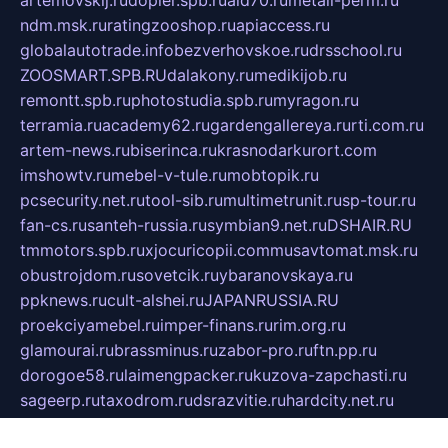
artemovskij.ru
dopler.spb.ru
aid70.ru
metall-perm.ru
ndm.msk.ru
ratingzooshop.ru
apiaccess.ru
globalautotrade.info
bezverhovskoe.ru
drsschool.ru
ZOOSMART.SPB.RU
dalakony.ru
medikijob.ru
remontt.spb.ru
photostudia.spb.ru
myragon.ru
terramia.ru
academy62.ru
gardengallereya.ru
rti.com.ru
artem-news.ru
biserinca.ru
krasnodarkurort.com
imshowtv.ru
mebel-v-tule.ru
mobtopik.ru
pcsecurity.net.ru
tool-sib.ru
multimetrunit.ru
sp-tour.ru
fan-cs.ru
santeh-russia.ru
symbian9.net.ru
DSHAIR.RU
tmmotors.spb.ru
xjocuricopii.com
musavtomat.msk.ru
obustrojdom.ru
sovetcik.ru
ybaranovskaya.ru
ppknews.ru
cult-alshei.ru
JAPANRUSSIA.RU
proekciyamebel.ru
imper-finans.ru
rim.org.ru
glamourai.ru
brassminus.ru
zabor-pro.ru
ftn.pp.ru
dorogoe58.ru
laimengpacker.ru
kuzova-zapchasti.ru
sageerp.ru
taxodrom.ru
dsrazvitie.ru
hardcity.net.ru
ratinghomegames.ru
topservice25.ru
gubernyan.ru