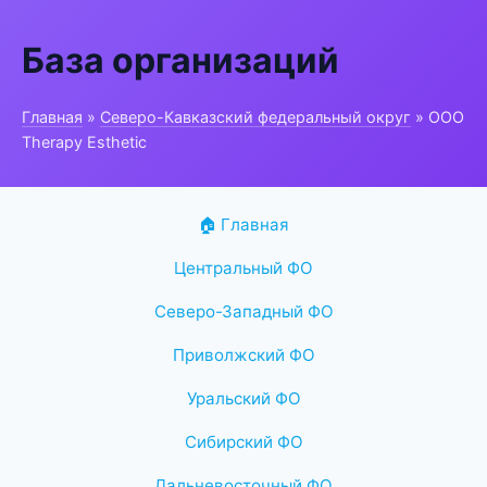
База организаций
Главная
»
Северо-Кавказский федеральный округ
» ООО
Therapy Esthetic
🏠 Главная
Центральный ФО
Северо-Западный ФО
Приволжский ФО
Уральский ФО
Сибирский ФО
Дальневосточный ФО