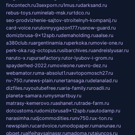
fincontech.ru
3sexporn.ru
1mus.ru
darksand.ru
rebus-toys.ru
minelab-msk.ru
rtdco.ru
seo-prodvizhenie-sajtov-stroitelnyh-kompanij.ru
card-voice.ru
rulonnyygazon177.ru
snow-guard.ru
domizbrusa-9x12spb.ru
demaholding.ru
aalse.ru
a380club.ru
argentinamia.ru
perkoka.ru
movie-one.ru
perk-oka.ru
g-octopus.ru
sibarchives.ru
andreislyusar.ru
naruto-x.ru
pursefactory.ru
tor-lyubov-i-grom.ru
spayderhed-2022.ru
movieone.ru
evro-dez.ru
webamator.ru
ma-absolut1.ru
avtopomosch27.ru
nv-750.ru
news-plain.ru
nertansaga.ru
delanalad.ru
dizfiles.ru
youtubefree.ru
aria-family.ru
roadli.ru
planeta-samara.ru
mysmartbuy.ru
matrasy-kemerovo.ru
ashanet.ru
trade-farm.ru
dotcustoms.ru
domizbrusa9x12spb.ru
autodamp.ru
narasimha.ru
djcommodities.ru
nv750.ru
x-ton.ru
newsplain.ru
cardvoice.ru
modopaper.ru
manunae.ru
gbget.ru
alfeihavsalnassr.ru
madoma.ru
tajuncos.ru