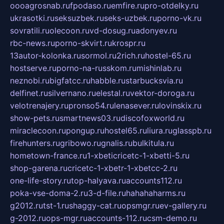
oooagrosnab.ru
fpodaso.ru
emfire.ru
pro-otdelky.ru
ukrasotki.ru
seksuzbek.ru
seks-uzbek.ru
porno-vk.ru
sovratili.ru
olecoon.ru
vd-dosug.ru
adonyev.ru
rbc-news.ru
porno-skvirt.ru
krospr.ru
13autor-kolonka.ru
sormol.ru
2rich.ru
hostel-65.ru
hostserve.ru
porno-na-russkom.ru
mishinlab.ru
neznobi.ru
bigfatcc.ru
habble.ru
starbucksvia.ru
delfinet.ru
silvernano.ru
elestal.ru
vektor-doroga.ru
velotrenajery.ru
pronso54.ru
lenasever.ru
lovinskix.ru
show-pets.ru
smartnews03.ru
discofoxworld.ru
miraclecoon.ru
pongup.ru
hostel65.ru
liura.ru
glasspb.ru
firehunters.ru
gribowo.ru
gnalis.ru
bulkitula.ru
hometown-france.ru
1-xbeticricetc-1-xbetti-5.ru
shop-garena.ru
cricetc-1-xbetr-1-xbetcc-2.ru
one-life-story.ru
top-halyava.ru
accounts112.ru
poka-vse-doma-2.ru
3-d-file.ru
hahahaharms.ru
g2012.ru
tst-1.ru
shaggy-cat.ru
opsmgr.ru
ev-gallery.ru
g-2012.ru
ops-mgr.ru
accounts-112.ru
csm-demo.ru