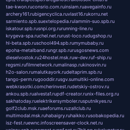
tae-kwon.ru
consrio.com.ru
insiam.ru
avegainfo.ru
archery161.ru
bigencyclica.ru
vlast16.ru
korru.net
sarmiento.spb.su
extelopedia.ru
lammin-suo.spb.ru
iskatour.spb.ru
snpi.org.ru
running-line.ru
krygeva-spa.ru
chel.net.ru
rust-loco.ru
dugshop.ru
hl-beta.spb.ru
school494.spb.ru
mymubaby.ru
epoha-metalband.ru
ngr.spb.ru
rusgosnews.com
dieselvostok.ru
24hostel.msk.ru
w-dev.ru
f-ship.ru
regsmi.ru
filmnetwork.ru
malinasp.ru
kinosvin.ru
h2o-salon.ru
malutkayork.ru
deltaprim.spb.ru
tango-perm.ru
gooddir.ru
sgv.su
multiki-online.com
webkrasotki.com
cherinvest.ru
detskiy-ostrov.ru
ankou.spb.ru
alvesta1.ru
pdf-creator.ru
nix-files.org.ru
sakhatoday.ru
elektrikersymboler.ru
sputnikyes.ru
golf2club.msk.ru
aeforums.ru
zallclub.ru
multimodal.msk.ru
habaigry.ru
haikko.ru
sobakopedia.ru
isz-fest.ru
ewnc.info
screensaver-clock.net.ru
volnav.spb.ru
comnat.ru
npf.net.ru
7bit.pp.ru
kalugatur.ru