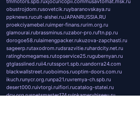
tmmotors.spb.ru
xjocuricopii.com
musavtomat.msk.ru
obustrojdom.ru
sovetcik.ru
ybaranovskaya.ru
ppknews.ru
cult-alshei.ru
JAPANRUSSIA.RU
proekciyamebel.ru
imper-finans.ru
rim.org.ru
glamourai.ru
brassminus.ru
zabor-pro.ru
ftn.pp.ru
dorogoe58.ru
laimengpacker.ru
kuzova-zapchasti.ru
sageerp.ru
taxodrom.ru
dsrazvitie.ru
hardcity.net.ru
ratinghomegames.ru
topservice25.ru
gubernyan.ru
gtglasslined.ru
ii4.ru
tssport.spb.ru
andorra24.com
blackwallstreet.ru
oboimos.ru
optim-doors.com.ru
ikuch.ru
nycr.org.ru
npa21.ru
vremya-ch.spb.ru
desert000.ru
ivtorgi.ru
ifiori.ru
catalog-statei.ru
dcv.org.ru
spetsmaster174.ru
ipkameryhiseeu.ru
dum26.ru
ruspol.spb.ru
fr-opendp.ru
kam-solnyshko.ru
cheyenne-arapaho.ru
sevzapmetal.spb.ru
ted-lapidus.spb.ru
parasite-eliminator.ru
sigma-complete.ru
modernworld.ru
dama-moda.ru
eholot-group.ru
sk-nvkz.ru
DRONGOLD.RU