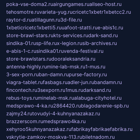
poka-vse-doma2.ru
airgungames.ru
allseo-host.ru
tehosmotre.ru
varieta-yug.ru
cricetc1xbetr1xbetcc2.ru
raytor-d.ru
atillagunn.ru
3d-file.ru
1xbeticricetc1xbetti5.ru
uafoot-statti.ru
e-abis1c.ru
store-brawl-stars.ru
kts-services.ru
dark-sand.ru
sindika-01.ru
sp-life.ru
x-legion.ru
sib-archives.ru
e-abis-1-c.ru
sindika01.ru
venda-festival.ru
store-brawlstars.ru
dooraleksandria.ru
antenna-highly.ru
mine-lab-msk.ru
1-mus.ru
3-sex-porn.ru
ban-damn.ru
purse-factory.ru
viagra-tablet.ru
fasbags.ru
adler-jun.ru
bandamn.ru
fincontech.ru
3sexporn.ru
1mus.ru
darksand.ru
rebus-toys.ru
minelab-msk.ru
alabuga-cityhotel.ru
medsprawo-4-ka.ru
2864420.ru
blagodarenie-spb.ru
zajmy24.ru
tovudyi-4-kuhnyanazakaz.ru
brazzerscom.ru
medsprawo4ka.ru
xehyroo5kuhnyanazakaz.ru
fabrikayfabrikaefabrika.ru
vskrytie-zamkov-moskva-113.ru
biletnadom.ru