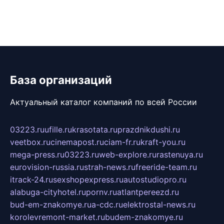
База организаций
Актуальный каталог компаний по всей России
03223.ru
ufille.ru
krasotata.ru
prazdnikdushi.ru
veetbox.ru
cinemapost.ru
ciam-fr.ru
kraft-you.ru
mega-press.ru
03223.ru
web-explore.ru
rastenuya.ru
eurovision-russia.ru
strah-news.ru
freeride-team.ru
itrack-24.ru
sexshopexpress.ru
autostudiopro.ru
alabuga-cityhotel.ru
pornv.ru
atlantpereezd.ru
bud-em-znakomye.ru
a-cdc.ru
elektrostal-news.ru
korolevremont-market.ru
budem-znakomye.ru