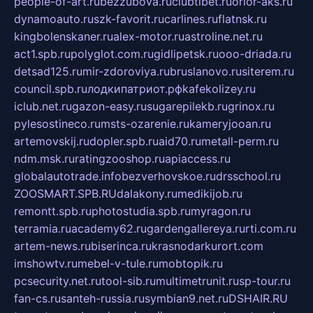
people-of-art.ru
bezzubova.ru
clubtibet.ru
orior-aks.ru
dynamoauto.ru
szk-favorit.ru
carlines.ru
flatnsk.ru
kingbolenskaner.ru
alex-motor.ru
astroline.net.ru
act1.spb.ru
polyglot.com.ru
gidlipetsk.ru
ooo-driada.ru
detsad125.ru
mir-zdoroviya.ru
bruslanovo.ru
siterem.ru
council.spb.ru
лодкипатриот.рф
kafekolizey.ru
iclub.net.ru
gazon-easy.ru
sugarepilekb.ru
grinox.ru
pylesostineco.ru
msts-ozarenie.ru
kameryjooan.ru
artemovskij.ru
dopler.spb.ru
aid70.ru
metall-perm.ru
ndm.msk.ru
ratingzooshop.ru
apiaccess.ru
globalautotrade.info
bezverhovskoe.ru
drsschool.ru
ZOOSMART.SPB.RU
dalakony.ru
medikijob.ru
remontt.spb.ru
photostudia.spb.ru
myragon.ru
terramia.ru
academy62.ru
gardengallereya.ru
rti.com.ru
artem-news.ru
biserinca.ru
krasnodarkurort.com
imshowtv.ru
mebel-v-tule.ru
mobtopik.ru
pcsecurity.net.ru
tool-sib.ru
multimetrunit.ru
sp-tour.ru
fan-cs.ru
santeh-russia.ru
symbian9.net.ru
DSHAIR.RU