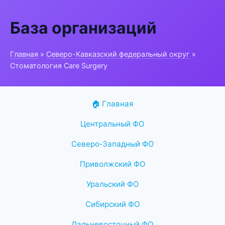
База организаций
Главная
»
Северо-Кавказский федеральный округ
»
Стоматология Care Surgery
🏠 Главная
Центральный ФО
Северо-Западный ФО
Приволжский ФО
Уральский ФО
Сибирский ФО
Дальневосточный ФО