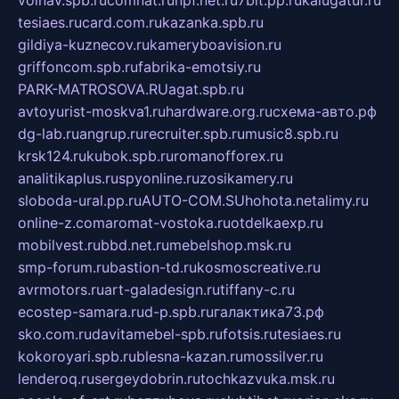
tesiaes.ru
card.com.ru
kazanka.spb.ru
gildiya-kuznecov.ru
kameryboavision.ru
griffoncom.spb.ru
fabrika-emotsiy.ru
PARK-MATROSOVA.RU
agat.spb.ru
avtoyurist-moskva1.ru
hardware.org.ru
схема-авто.рф
dg-lab.ru
angrup.ru
recruiter.spb.ru
music8.spb.ru
krsk124.ru
kubok.spb.ru
romanofforex.ru
analitikaplus.ru
spyonline.ru
zosikamery.ru
sloboda-ural.pp.ru
AUTO-COM.SU
hohota.net
alimy.ru
online-z.com
aromat-vostoka.ru
otdelkaexp.ru
mobilvest.ru
bbd.net.ru
mebelshop.msk.ru
smp-forum.ru
bastion-td.ru
kosmoscreative.ru
avrmotors.ru
art-galadesign.ru
tiffany-c.ru
ecostep-samara.ru
d-p.spb.ru
галактика73.рф
sko.com.ru
davitamebel-spb.ru
fotsis.ru
tesiaes.ru
kokoroyari.spb.ru
blesna-kazan.ru
mossilver.ru
lenderoq.ru
sergeydobrin.ru
tochkazvuka.msk.ru