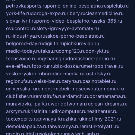
petrovkasports.ru
porno-online-besplatno.ru
splclub.ru
york-life.ru
doroga-expo.ru
ribery.ru
cleanmedicine.ru
slovar-ivrit.ru
porno-video-besplatno.ru
seks-365.ru
ovucontrol.ru
sloty-igrovyye-avtomaty.ru
ru-industriya.ru
russkoe-porno-besplatno.ru
belgorod-day.ru
digilith.ru
pichkurovlab.ru
medic-today.ru
taksu.ru
comp123.ru
don-ykt.ru
teensvoice.ru
imgsharing.ru
domashnee-porno.ru
eva-elfie.ru
foto-tur.ru
biz-doska.ru
metropoltravel.ru
veslo-i-yakor.ru
borodino-media.ru
rostotsky.ru
regionufa.ru
weiss-bet.ru
zaryna.ru
casinotablet.ru
universalia.ru
remont-mebeli-moscow.ru
termomur.ru
clubfisher.ru
remstirufa.ru
erdamchi.ru
doramamama.ru
muraviovka-park.ru
worldofwoman.ru
clean-dreams.ru
arkrym.ru
kristinita.ru
dircomputer.ru
healthenter.ru
textexperts.ru
pivnaya-kruzhka.ru
kinofilmy-2021.ru
demolalapaluza.ru
tanyavanya.ru
remstir-tolyatti.ru
msdip.ru
jdol.ru
sokolovr.ru
newtech-spb.ru