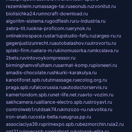
rezemkleim.ru
massage-tai.ru
seonub.ru
zvonitut.ru
biolisichka24.ru
mncraft-download.ru
algoritm-sistema.ru
godflesh.ru
ru-industria.ru
zebra-tlt.ru
okna-proficom.ru
erynok.ru
onlinekinospace.ru
startupstudio-fefu.ru
zarges-ru.ru
gegenjustizunrecht.ru
autobalashov.ru
utrovortu.ru
spiski-firm.ru
elara-m.ru
kinomusorka.ru
mkcslava.ru
2bets.ru
vintovoykompressor.ru
birminghamvsfulham.ru
sarmat-komp.ru
pioneeri.ru
amadis-chocolate.ru
shkurki-karakulya.ru
kanotiforet.spb.ru
tutmassage.ru
ecolog.org.ru
praga.spb.ru
falcorussia.ru
autodoctorservis.ru
kamertondom.spb.ru
net-life.net.ru
avto-vozim.ru
sakhcamera.ru
alliance-electro.spb.ru
stroyavt.ru
controlweb1.ru
tdsak74.ru
kinzozo-ru.ru
kvotka.ru
iron-snab.ru
costa-bella.ru
eugrus.pp.ru
associaciya39.ru
primexpo.spb.ru
bezmorchin.ru
ia2.ru
cpt21.ru
ispecspb.ru
regahost.ru
kolosok-elita.ru