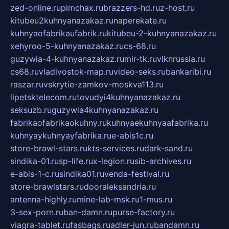
zed-online.ru
pimchax.ru
brazzers-hd.ru
z-host.ru
kitubeu2kuhnyanazakaz.ru
naperekate.ru
kuhnyaofabrikaufabrik.ru
kitubeu-2-kuhnyanazakaz.ru
xehyroo-5-kuhnyanazakaz.ru
cs-68.ru
guzywia-4-kuhnyanazakaz.ru
mir-tk.ru
vlknrussia.ru
cs68.ru
vladivostok-map.ru
video-seks.ru
bankaribi.ru
raszar.ru
vskrytie-zamkov-moskva113.ru
lipetsktelecom.ru
tovudyi4kuhnyanazakaz.ru
seksuzb.ru
guzywia4kuhnyanazakaz.ru
fabrikaofabrikaokuhny.ru
kuhnyaekuhnyaafabrika.ru
kuhnyaykuhnyayfabrika.ru
e-abis1c.ru
store-brawl-stars.ru
kts-services.ru
dark-sand.ru
sindika-01.ru
sp-life.ru
x-legion.ru
sib-archives.ru
e-abis-1-c.ru
sindika01.ru
venda-festival.ru
store-brawlstars.ru
dooraleksandria.ru
antenna-highly.ru
mine-lab-msk.ru
1-mus.ru
3-sex-porn.ru
ban-damn.ru
purse-factory.ru
viagra-tablet.ru
fasbags.ru
adler-jun.ru
bandamn.ru