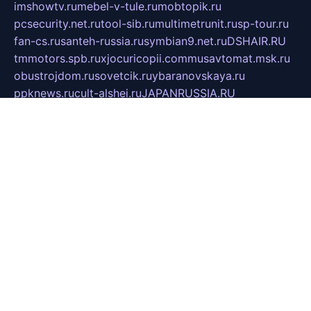
imshowtv.ru
mebel-v-tule.ru
mobtopik.ru
pcsecurity.net.ru
tool-sib.ru
multimetrunit.ru
sp-tour.ru
fan-cs.ru
santeh-russia.ru
symbian9.net.ru
DSHAIR.RU
tmmotors.spb.ru
xjocuricopii.com
musavtomat.msk.ru
obustrojdom.ru
sovetcik.ru
ybaranovskaya.ru
ppknews.ru
cult-alshei.ru
JAPANRUSSIA.RU
proekciyamebel.ru
imper-finans.ru
rim.org.ru
glamourai.ru
brassminus.ru
zabor-pro.ru
ftn.pp.ru
dorogoe58.ru
laimengpacker.ru
kuzova-zapchasti.ru
sageerp.ru
taxodrom.ru
dsrazvitie.ru
hardcity.net.ru
ratinghomegames.ru
topservice25.ru
gubernyan.ru
gtglasslined.ru
ii4.ru
tssport.spb.ru
andorra24.com
blackwallstreet.ru
oboimos.ru
optim-doors.com.ru
ikuch.ru
nycr.org.ru
npa21.ru
vremya-ch.spb.ru
desert000.ru
ivtorgi.ru
ifiori.ru
catalog-statei.ru
dcv.org.ru
spetsmaster174.ru
ipkameryhiseeu.ru
dum26.ru
ruspol.spb.ru
fr-opendp.ru
kam-solnyshko.ru
cheyenne-arapaho.ru
sevzapmetal.spb.ru