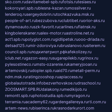
sko.com.ru
davitamebel-spb.ru
fotsis.ru
tesiaes.ru
kokoroyari.spb.ru
blesna-kazan.ru
mossilver.ru
lenderoq.ru
sergeydobrin.ru
tochkazvuka.msk.ru
people-of-art.ru
bezzubova.ru
clubtibet.ru
orior-aks.ru
dynamoauto.ru
szk-favorit.ru
carlines.ru
flatnsk.ru
kingbolenskaner.ru
alex-motor.ru
astroline.net.ru
act1.spb.ru
polyglot.com.ru
gidlipetsk.ru
ooo-driada.ru
detsad125.ru
mir-zdoroviya.ru
bruslanovo.ru
siterem.ru
council.spb.ru
лодкипатриот.рф
kafekolizey.ru
iclub.net.ru
gazon-easy.ru
sugarepilekb.ru
grinox.ru
pylesostineco.ru
msts-ozarenie.ru
kameryjooan.ru
artemovskij.ru
dopler.spb.ru
aid70.ru
metall-perm.ru
ndm.msk.ru
ratingzooshop.ru
apiaccess.ru
globalautotrade.info
bezverhovskoe.ru
drsschool.ru
ZOOSMART.SPB.RU
dalakony.ru
medikijob.ru
remontt.spb.ru
photostudia.spb.ru
myragon.ru
terramia.ru
academy62.ru
gardengallereya.ru
rti.com.ru
artem-news.ru
biserinca.ru
krasnodarkurort.com