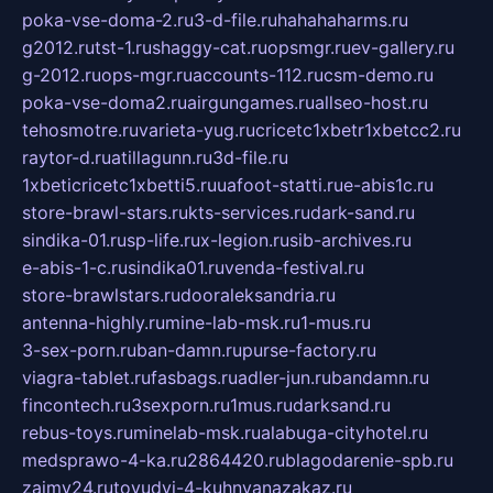
poka-vse-doma-2.ru
3-d-file.ru
hahahaharms.ru
g2012.ru
tst-1.ru
shaggy-cat.ru
opsmgr.ru
ev-gallery.ru
g-2012.ru
ops-mgr.ru
accounts-112.ru
csm-demo.ru
poka-vse-doma2.ru
airgungames.ru
allseo-host.ru
tehosmotre.ru
varieta-yug.ru
cricetc1xbetr1xbetcc2.ru
raytor-d.ru
atillagunn.ru
3d-file.ru
1xbeticricetc1xbetti5.ru
uafoot-statti.ru
e-abis1c.ru
store-brawl-stars.ru
kts-services.ru
dark-sand.ru
sindika-01.ru
sp-life.ru
x-legion.ru
sib-archives.ru
e-abis-1-c.ru
sindika01.ru
venda-festival.ru
store-brawlstars.ru
dooraleksandria.ru
antenna-highly.ru
mine-lab-msk.ru
1-mus.ru
3-sex-porn.ru
ban-damn.ru
purse-factory.ru
viagra-tablet.ru
fasbags.ru
adler-jun.ru
bandamn.ru
fincontech.ru
3sexporn.ru
1mus.ru
darksand.ru
rebus-toys.ru
minelab-msk.ru
alabuga-cityhotel.ru
medsprawo-4-ka.ru
2864420.ru
blagodarenie-spb.ru
zajmy24.ru
tovudyi-4-kuhnyanazakaz.ru