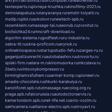
arkrym.ru
kristinita.ru
dircomputer.ru
healthenter.ru
textexperts.ru
pivnaya-kruzhka.ru
kinofilmy-2021.ru
demolalapaluza.ru
tanyavanya.ru
remstir-tolyatti.ru
msdip.ru
jdol.ru
sokolovr.ru
newtech-spb.ru
rezemkleim.ru
massage-tai.ru
seonub.ru
zvonitut.ru
biolisichka24.ru
mncraft-download.ru
algoritm-sistema.ru
godflesh.ru
ru-industria.ru
zebra-tlt.ru
okna-proficom.ru
erynok.ru
onlinekinospace.ru
startupstudio-fefu.ru
zarges-ru.ru
gegenjustizunrecht.ru
autobalashov.ru
utrovortu.ru
spiski-firm.ru
elara-m.ru
kinomusorka.ru
mkcslava.ru
2bets.ru
vintovoykompressor.ru
birminghamvsfulham.ru
sarmat-komp.ru
pioneeri.ru
amadis-chocolate.ru
shkurki-karakulya.ru
kanotiforet.spb.ru
tutmassage.ru
ecolog.org.ru
praga.spb.ru
falcorussia.ru
autodoctorservis.ru
kamertondom.spb.ru
net-life.net.ru
avto-vozim.ru
sakhcamera.ru
alliance-electro.spb.ru
stroyavt.ru