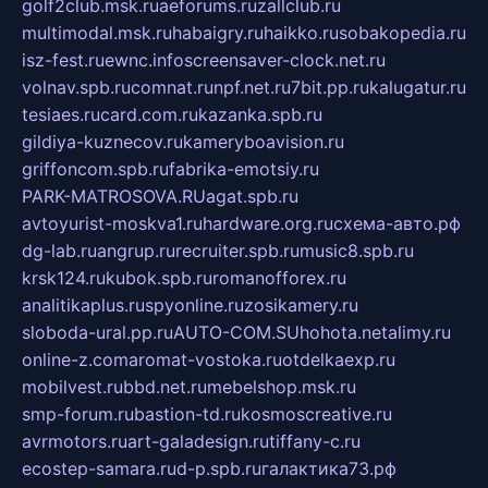
golf2club.msk.ru
aeforums.ru
zallclub.ru
multimodal.msk.ru
habaigry.ru
haikko.ru
sobakopedia.ru
isz-fest.ru
ewnc.info
screensaver-clock.net.ru
volnav.spb.ru
comnat.ru
npf.net.ru
7bit.pp.ru
kalugatur.ru
tesiaes.ru
card.com.ru
kazanka.spb.ru
gildiya-kuznecov.ru
kameryboavision.ru
griffoncom.spb.ru
fabrika-emotsiy.ru
PARK-MATROSOVA.RU
agat.spb.ru
avtoyurist-moskva1.ru
hardware.org.ru
схема-авто.рф
dg-lab.ru
angrup.ru
recruiter.spb.ru
music8.spb.ru
krsk124.ru
kubok.spb.ru
romanofforex.ru
analitikaplus.ru
spyonline.ru
zosikamery.ru
sloboda-ural.pp.ru
AUTO-COM.SU
hohota.net
alimy.ru
online-z.com
aromat-vostoka.ru
otdelkaexp.ru
mobilvest.ru
bbd.net.ru
mebelshop.msk.ru
smp-forum.ru
bastion-td.ru
kosmoscreative.ru
avrmotors.ru
art-galadesign.ru
tiffany-c.ru
ecostep-samara.ru
d-p.spb.ru
галактика73.рф