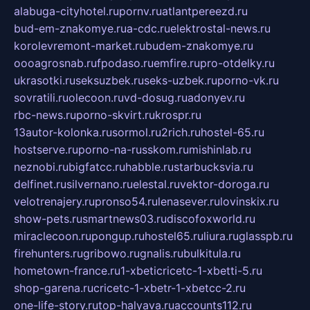
alabuga-cityhotel.ru
pornv.ru
atlantpereezd.ru
bud-em-znakomye.ru
a-cdc.ru
elektrostal-news.ru
korolevremont-market.ru
budem-znakomye.ru
oooagrosnab.ru
fpodaso.ru
emfire.ru
pro-otdelky.ru
ukrasotki.ru
seksuzbek.ru
seks-uzbek.ru
porno-vk.ru
sovratili.ru
olecoon.ru
vd-dosug.ru
adonyev.ru
rbc-news.ru
porno-skvirt.ru
krospr.ru
13autor-kolonka.ru
sormol.ru
2rich.ru
hostel-65.ru
hostserve.ru
porno-na-russkom.ru
mishinlab.ru
neznobi.ru
bigfatcc.ru
habble.ru
starbucksvia.ru
delfinet.ru
silvernano.ru
elestal.ru
vektor-doroga.ru
velotrenajery.ru
pronso54.ru
lenasever.ru
lovinskix.ru
show-pets.ru
smartnews03.ru
discofoxworld.ru
miraclecoon.ru
pongup.ru
hostel65.ru
liura.ru
glasspb.ru
firehunters.ru
gribowo.ru
gnalis.ru
bulkitula.ru
hometown-france.ru
1-xbeticricetc-1-xbetti-5.ru
shop-garena.ru
cricetc-1-xbetr-1-xbetcc-2.ru
one-life-story.ru
top-halyava.ru
accounts112.ru