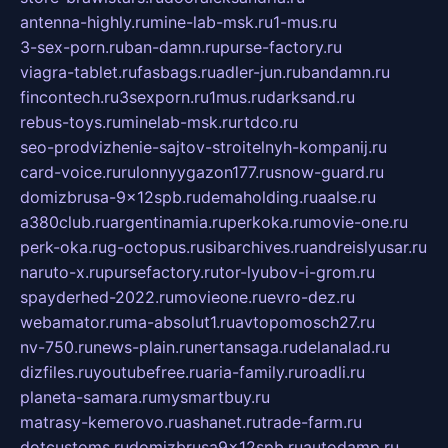
antenna-highly.ru
mine-lab-msk.ru
1-mus.ru
3-sex-porn.ru
ban-damn.ru
purse-factory.ru
viagra-tablet.ru
fasbags.ru
adler-jun.ru
bandamn.ru
fincontech.ru
3sexporn.ru
1mus.ru
darksand.ru
rebus-toys.ru
minelab-msk.ru
rtdco.ru
seo-prodvizhenie-sajtov-stroitelnyh-kompanij.ru
card-voice.ru
rulonnyygazon177.ru
snow-guard.ru
domizbrusa-9x12spb.ru
demaholding.ru
aalse.ru
a380club.ru
argentinamia.ru
perkoka.ru
movie-one.ru
perk-oka.ru
g-octopus.ru
sibarchives.ru
andreislyusar.ru
naruto-x.ru
pursefactory.ru
tor-lyubov-i-grom.ru
spayderhed-2022.ru
movieone.ru
evro-dez.ru
webamator.ru
ma-absolut1.ru
avtopomosch27.ru
nv-750.ru
news-plain.ru
nertansaga.ru
delanalad.ru
dizfiles.ru
youtubefree.ru
aria-family.ru
roadli.ru
planeta-samara.ru
mysmartbuy.ru
matrasy-kemerovo.ru
ashanet.ru
trade-farm.ru
dotcustoms.ru
domizbrusa9x12spb.ru
autodamp.ru