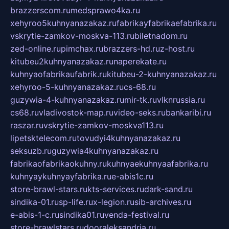
brazzerscom.ru
medsprawo4ka.ru
xehyroo5kuhnyanazakaz.ru
fabrikayfabrikaefabrika.ru
vskrytie-zamkov-moskva-113.ru
biletnadom.ru
zed-online.ru
pimchax.ru
brazzers-hd.ru
z-host.ru
kitubeu2kuhnyanazakaz.ru
naperekate.ru
kuhnyaofabrikaufabrik.ru
kitubeu-2-kuhnyanazakaz.ru
xehyroo-5-kuhnyanazakaz.ru
cs-68.ru
guzywia-4-kuhnyanazakaz.ru
mir-tk.ru
vlknrussia.ru
cs68.ru
vladivostok-map.ru
video-seks.ru
bankaribi.ru
raszar.ru
vskrytie-zamkov-moskva113.ru
lipetsktelecom.ru
tovudyi4kuhnyanazakaz.ru
seksuzb.ru
guzywia4kuhnyanazakaz.ru
fabrikaofabrikaokuhny.ru
kuhnyaekuhnyaafabrika.ru
kuhnyaykuhnyayfabrika.ru
e-abis1c.ru
store-brawl-stars.ru
kts-services.ru
dark-sand.ru
sindika-01.ru
sp-life.ru
x-legion.ru
sib-archives.ru
e-abis-1-c.ru
sindika01.ru
venda-festival.ru
store-brawlstars.ru
dooraleksandria.ru