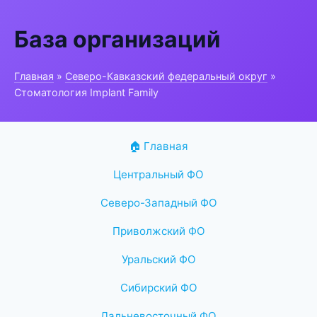
База организаций
Главная
»
Северо-Кавказский федеральный округ
»
Стоматология Implant Family
🏠 Главная
Центральный ФО
Северо-Западный ФО
Приволжский ФО
Уральский ФО
Сибирский ФО
Дальневосточный ФО