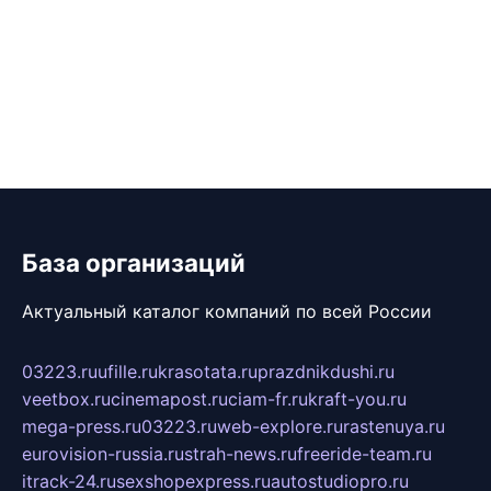
База организаций
Актуальный каталог компаний по всей России
03223.ru
ufille.ru
krasotata.ru
prazdnikdushi.ru
veetbox.ru
cinemapost.ru
ciam-fr.ru
kraft-you.ru
mega-press.ru
03223.ru
web-explore.ru
rastenuya.ru
eurovision-russia.ru
strah-news.ru
freeride-team.ru
itrack-24.ru
sexshopexpress.ru
autostudiopro.ru