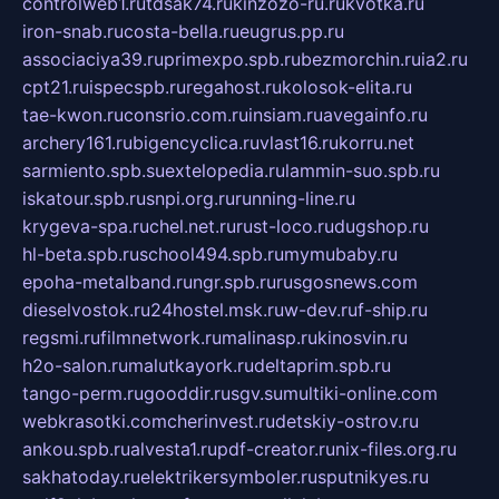
controlweb1.ru
tdsak74.ru
kinzozo-ru.ru
kvotka.ru
iron-snab.ru
costa-bella.ru
eugrus.pp.ru
associaciya39.ru
primexpo.spb.ru
bezmorchin.ru
ia2.ru
cpt21.ru
ispecspb.ru
regahost.ru
kolosok-elita.ru
tae-kwon.ru
consrio.com.ru
insiam.ru
avegainfo.ru
archery161.ru
bigencyclica.ru
vlast16.ru
korru.net
sarmiento.spb.su
extelopedia.ru
lammin-suo.spb.ru
iskatour.spb.ru
snpi.org.ru
running-line.ru
krygeva-spa.ru
chel.net.ru
rust-loco.ru
dugshop.ru
hl-beta.spb.ru
school494.spb.ru
mymubaby.ru
epoha-metalband.ru
ngr.spb.ru
rusgosnews.com
dieselvostok.ru
24hostel.msk.ru
w-dev.ru
f-ship.ru
regsmi.ru
filmnetwork.ru
malinasp.ru
kinosvin.ru
h2o-salon.ru
malutkayork.ru
deltaprim.spb.ru
tango-perm.ru
gooddir.ru
sgv.su
multiki-online.com
webkrasotki.com
cherinvest.ru
detskiy-ostrov.ru
ankou.spb.ru
alvesta1.ru
pdf-creator.ru
nix-files.org.ru
sakhatoday.ru
elektrikersymboler.ru
sputnikyes.ru