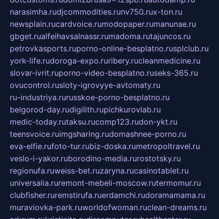
narasimha.ru
djcommodities.ru
nv750.ru
x-ton.ru
newsplain.ru
cardvoice.ru
modopaper.ru
manunae.ru
gbget.ru
alfeihavsalnassr.ru
madoma.ru
tajuncos.ru
petrovkasports.ru
porno-online-besplatno.ru
splclub.ru
york-life.ru
doroga-expo.ru
ribery.ru
cleanmedicine.ru
slovar-ivrit.ru
porno-video-besplatno.ru
seks-365.ru
ovucontrol.ru
sloty-igrovyye-avtomaty.ru
ru-industriya.ru
russkoe-porno-besplatno.ru
belgorod-day.ru
digilith.ru
pichkurovlab.ru
medic-today.ru
taksu.ru
comp123.ru
don-ykt.ru
teensvoice.ru
imgsharing.ru
domashnee-porno.ru
eva-elfie.ru
foto-tur.ru
biz-doska.ru
metropoltravel.ru
veslo-i-yakor.ru
borodino-media.ru
rostotsky.ru
regionufa.ru
weiss-bet.ru
zaryna.ru
casinotablet.ru
universalia.ru
remont-mebeli-moscow.ru
termomur.ru
clubfisher.ru
remstirufa.ru
erdamchi.ru
doramamama.ru
muraviovka-park.ru
worldofwoman.ru
clean-dreams.ru