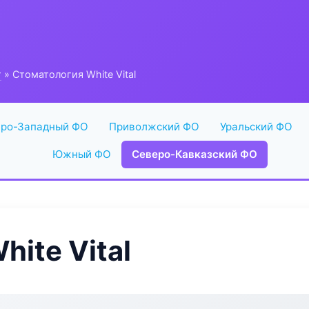
г
» Стоматология White Vital
ро-Западный ФО
Приволжский ФО
Уральский ФО
Южный ФО
Северо-Кавказский ФО
ite Vital