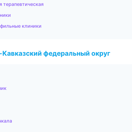
я терапевтическая
иники
офильные клиники
о-Кавказский федеральный округ
чик
чкала