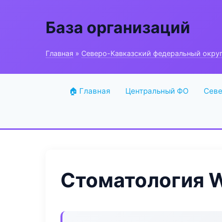
База организаций
Главная
»
Северо-Кавказский федеральный окру
🏠 Главная
Центральный ФО
Севе
Стоматология Wh