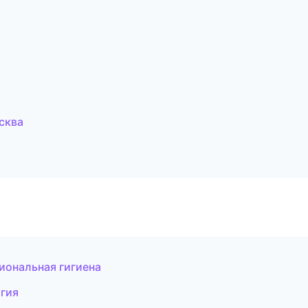
сква
иональная гигиена
огия