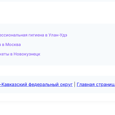
ессиональная гигиена в Улан-Удэ
в в Москва
екеты в Новокузнецк
-Кавказский федеральный округ
|
Главная страниц