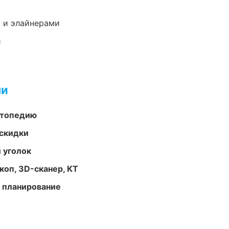
 и элайнерами
и
ми
ортопедию
скидки
 уголок
оп, 3D-сканер, КТ
 планирование