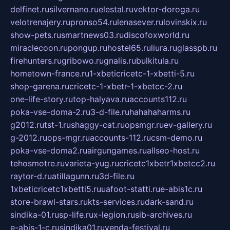
delfinet.ru
silvernano.ru
elestal.ru
vektor-doroga.ru
velotrenajery.ru
pronso54.ru
lenasever.ru
lovinskix.ru
show-pets.ru
smartnews03.ru
discofoxworld.ru
miraclecoon.ru
pongup.ru
hostel65.ru
liura.ru
glasspb.ru
firehunters.ru
gribowo.ru
gnalis.ru
bulkitula.ru
hometown-france.ru
1-xbeticricetc-1-xbetti-5.ru
shop-garena.ru
cricetc-1-xbetr-1-xbetcc-2.ru
one-life-story.ru
top-halyava.ru
accounts112.ru
poka-vse-doma-2.ru
3-d-file.ru
hahahaharms.ru
g2012.ru
tst-1.ru
shaggy-cat.ru
opsmgr.ru
ev-gallery.ru
g-2012.ru
ops-mgr.ru
accounts-112.ru
csm-demo.ru
poka-vse-doma2.ru
airgungames.ru
allseo-host.ru
tehosmotre.ru
varieta-yug.ru
cricetc1xbetr1xbetcc2.ru
raytor-d.ru
atillagunn.ru
3d-file.ru
1xbeticricetc1xbetti5.ru
uafoot-statti.ru
e-abis1c.ru
store-brawl-stars.ru
kts-services.ru
dark-sand.ru
sindika-01.ru
sp-life.ru
x-legion.ru
sib-archives.ru
e-abis-1-c.ru
sindika01.ru
venda-festival.ru