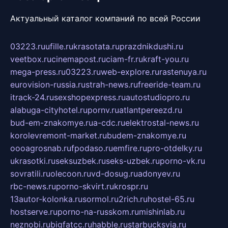
Актуальный каталог компаний по всей России
03223.ru
ufille.ru
krasotata.ru
prazdnikdushi.ru
veetbox.ru
cinemapost.ru
ciam-fr.ru
kraft-you.ru
mega-press.ru
03223.ru
web-explore.ru
rastenuya.ru
eurovision-russia.ru
strah-news.ru
freeride-team.ru
itrack-24.ru
sexshopexpress.ru
autostudiopro.ru
alabuga-cityhotel.ru
pornv.ru
atlantpereezd.ru
bud-em-znakomye.ru
a-cdc.ru
elektrostal-news.ru
korolevremont-market.ru
budem-znakomye.ru
oooagrosnab.ru
fpodaso.ru
emfire.ru
pro-otdelky.ru
ukrasotki.ru
seksuzbek.ru
seks-uzbek.ru
porno-vk.ru
sovratili.ru
olecoon.ru
vd-dosug.ru
adonyev.ru
rbc-news.ru
porno-skvirt.ru
krospr.ru
13autor-kolonka.ru
sormol.ru
2rich.ru
hostel-65.ru
hostserve.ru
porno-na-russkom.ru
mishinlab.ru
neznobi.ru
bigfatcc.ru
habble.ru
starbucksvia.ru