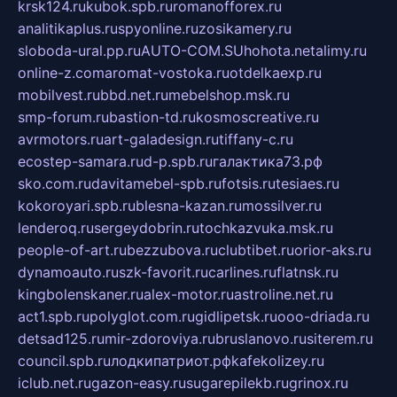
krsk124.ru
kubok.spb.ru
romanofforex.ru
analitikaplus.ru
spyonline.ru
zosikamery.ru
sloboda-ural.pp.ru
AUTO-COM.SU
hohota.net
alimy.ru
online-z.com
aromat-vostoka.ru
otdelkaexp.ru
mobilvest.ru
bbd.net.ru
mebelshop.msk.ru
smp-forum.ru
bastion-td.ru
kosmoscreative.ru
avrmotors.ru
art-galadesign.ru
tiffany-c.ru
ecostep-samara.ru
d-p.spb.ru
галактика73.рф
sko.com.ru
davitamebel-spb.ru
fotsis.ru
tesiaes.ru
kokoroyari.spb.ru
blesna-kazan.ru
mossilver.ru
lenderoq.ru
sergeydobrin.ru
tochkazvuka.msk.ru
people-of-art.ru
bezzubova.ru
clubtibet.ru
orior-aks.ru
dynamoauto.ru
szk-favorit.ru
carlines.ru
flatnsk.ru
kingbolenskaner.ru
alex-motor.ru
astroline.net.ru
act1.spb.ru
polyglot.com.ru
gidlipetsk.ru
ooo-driada.ru
detsad125.ru
mir-zdoroviya.ru
bruslanovo.ru
siterem.ru
council.spb.ru
лодкипатриот.рф
kafekolizey.ru
iclub.net.ru
gazon-easy.ru
sugarepilekb.ru
grinox.ru