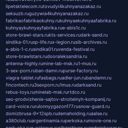
lipetsktelecom.ru
tovudyi4kuhnyanazakaz.ru
seksuzb.ru
guzywia4kuhnyanazakaz.ru
fabrikaofabrikaokuhny.ru
kuhnyaekuhnyaafabrika.ru
kuhnyaykuhnyayfabrika.ru
e-abis1c.ru
store-brawl-stars.ru
kts-services.ru
dark-sand.ru
sindika-01.ru
sp-life.ru
x-legion.ru
sib-archives.ru
e-abis-1-c.ru
sindika01.ru
venda-festival.ru
store-brawlstars.ru
dooraleksandria.ru
antenna-highly.ru
mine-lab-msk.ru
1-mus.ru
3-sex-porn.ru
ban-damn.ru
purse-factory.ru
viagra-tablet.ru
fasbags.ru
adler-jun.ru
bandamn.ru
fincontech.ru
3sexporn.ru
1mus.ru
darksand.ru
rebus-toys.ru
minelab-msk.ru
rtdco.ru
seo-prodvizhenie-sajtov-stroitelnyh-kompanij.ru
card-voice.ru
rulonnyygazon177.ru
snow-guard.ru
domizbrusa-9x12spb.ru
demaholding.ru
aalse.ru
a380club.ru
argentinamia.ru
perkoka.ru
movie-one.ru
perk-oka.ru
g-octopus.ru
sibarchives.ru
andreislyusar.ru