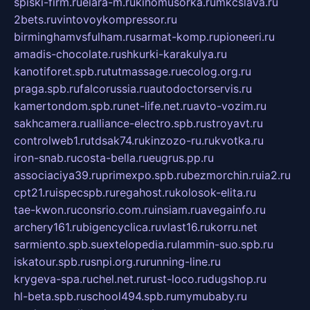
spiski-firm.ru
elara-m.ru
kinomusorka.ru
mkcslava.ru
2bets.ru
vintovoykompressor.ru
birminghamvsfulham.ru
sarmat-komp.ru
pioneeri.ru
amadis-chocolate.ru
shkurki-karakulya.ru
kanotiforet.spb.ru
tutmassage.ru
ecolog.org.ru
praga.spb.ru
falcorussia.ru
autodoctorservis.ru
kamertondom.spb.ru
net-life.net.ru
avto-vozim.ru
sakhcamera.ru
alliance-electro.spb.ru
stroyavt.ru
controlweb1.ru
tdsak74.ru
kinzozo-ru.ru
kvotka.ru
iron-snab.ru
costa-bella.ru
eugrus.pp.ru
associaciya39.ru
primexpo.spb.ru
bezmorchin.ru
ia2.ru
cpt21.ru
ispecspb.ru
regahost.ru
kolosok-elita.ru
tae-kwon.ru
consrio.com.ru
insiam.ru
avegainfo.ru
archery161.ru
bigencyclica.ru
vlast16.ru
korru.net
sarmiento.spb.su
extelopedia.ru
lammin-suo.spb.ru
iskatour.spb.ru
snpi.org.ru
running-line.ru
krygeva-spa.ru
chel.net.ru
rust-loco.ru
dugshop.ru
hl-beta.spb.ru
school494.spb.ru
mymubaby.ru