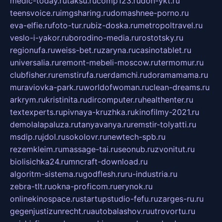
medic-today.ru
taksu.ru
comp123.ru
don-ykt.ru
teensvoice.ru
imgsharing.ru
domashnee-porno.ru
eva-elfie.ru
foto-tur.ru
biz-doska.ru
metropoltravel.ru
veslo-i-yakor.ru
borodino-media.ru
rostotsky.ru
regionufa.ru
weiss-bet.ru
zaryna.ru
casinotablet.ru
universalia.ru
remont-mebeli-moscow.ru
termomur.ru
clubfisher.ru
remstirufa.ru
erdamchi.ru
doramamama.ru
muraviovka-park.ru
worldofwoman.ru
clean-dreams.ru
arkrym.ru
kristinita.ru
dircomputer.ru
healthenter.ru
textexperts.ru
pivnaya-kruzhka.ru
kinofilmy-2021.ru
demolalapaluza.ru
tanyavanya.ru
remstir-tolyatti.ru
msdip.ru
jdol.ru
sokolovr.ru
newtech-spb.ru
rezemkleim.ru
massage-tai.ru
seonub.ru
zvonitut.ru
biolisichka24.ru
mncraft-download.ru
algoritm-sistema.ru
godflesh.ru
ru-industria.ru
zebra-tlt.ru
okna-proficom.ru
erynok.ru
onlinekinospace.ru
startupstudio-fefu.ru
zarges-ru.ru
gegenjustizunrecht.ru
autobalashov.ru
utrovortu.ru