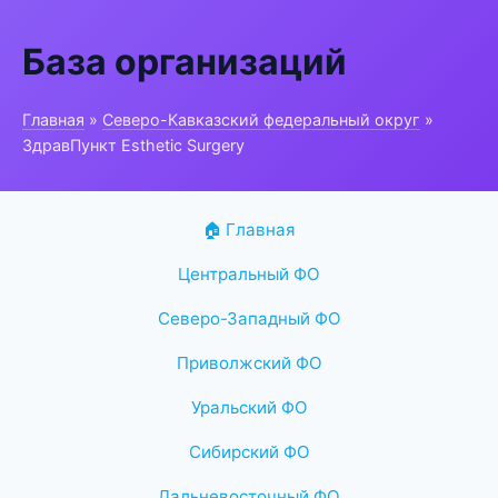
База организаций
Главная
»
Северо-Кавказский федеральный округ
»
ЗдравПункт Esthetic Surgery
🏠 Главная
Центральный ФО
Северо-Западный ФО
Приволжский ФО
Уральский ФО
Сибирский ФО
Дальневосточный ФО