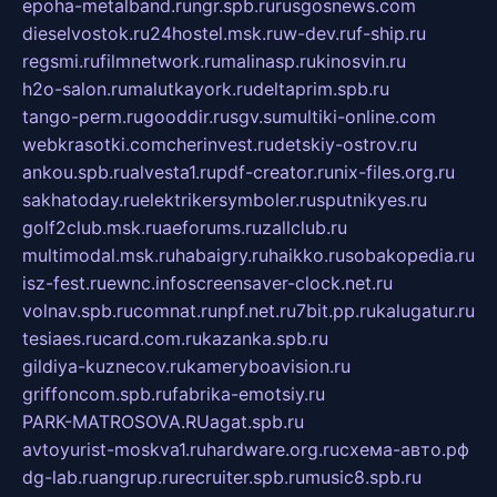
epoha-metalband.ru
ngr.spb.ru
rusgosnews.com
dieselvostok.ru
24hostel.msk.ru
w-dev.ru
f-ship.ru
regsmi.ru
filmnetwork.ru
malinasp.ru
kinosvin.ru
h2o-salon.ru
malutkayork.ru
deltaprim.spb.ru
tango-perm.ru
gooddir.ru
sgv.su
multiki-online.com
webkrasotki.com
cherinvest.ru
detskiy-ostrov.ru
ankou.spb.ru
alvesta1.ru
pdf-creator.ru
nix-files.org.ru
sakhatoday.ru
elektrikersymboler.ru
sputnikyes.ru
golf2club.msk.ru
aeforums.ru
zallclub.ru
multimodal.msk.ru
habaigry.ru
haikko.ru
sobakopedia.ru
isz-fest.ru
ewnc.info
screensaver-clock.net.ru
volnav.spb.ru
comnat.ru
npf.net.ru
7bit.pp.ru
kalugatur.ru
tesiaes.ru
card.com.ru
kazanka.spb.ru
gildiya-kuznecov.ru
kameryboavision.ru
griffoncom.spb.ru
fabrika-emotsiy.ru
PARK-MATROSOVA.RU
agat.spb.ru
avtoyurist-moskva1.ru
hardware.org.ru
схема-авто.рф
dg-lab.ru
angrup.ru
recruiter.spb.ru
music8.spb.ru