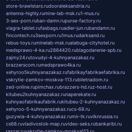
store-brawlstars.ru
dooraleksandria.ru
antenna-highly.ru
mine-lab-msk.ru
1-mus.ru
3-sex-porn.ru
ban-damn.ru
purse-factory.ru
viagra-tablet.ru
fasbags.ru
adler-jun.ru
bandamn.ru
fincontech.ru
3sexporn.ru
1mus.ru
darksand.ru
rebus-toys.ru
minelab-msk.ru
alabuga-cityhotel.ru
medsprawo-4-ka.ru
2864420.ru
blagodarenie-spb.ru
zajmy24.ru
tovudyi-4-kuhnyanazakaz.ru
brazzerscom.ru
medsprawo4ka.ru
xehyroo5kuhnyanazakaz.ru
fabrikayfabrikaefabrika.ru
vskrytie-zamkov-moskva-113.ru
biletnadom.ru
zed-online.ru
pimchax.ru
brazzers-hd.ru
z-host.ru
kitubeu2kuhnyanazakaz.ru
naperekate.ru
kuhnyaofabrikaufabrik.ru
kitubeu-2-kuhnyanazakaz.ru
xehyroo-5-kuhnyanazakaz.ru
cs-68.ru
guzywia-4-kuhnyanazakaz.ru
mir-tk.ru
vlknrussia.ru
cs68.ru
vladivostok-map.ru
video-seks.ru
bankaribi.ru
raszar.ru
vskrytie-zamkov-moskva113.ru