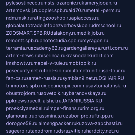
pylesostineco.ru
msts-ozarenie.ru
kameryjooan.ru
artemovskij.ru
dopler.spb.ru
aid70.ru
metall-perm.ru
ndm.msk.ru
ratingzooshop.ru
apiaccess.ru
globalautotrade.info
bezverhovskoe.ru
drsschool.ru
ZOOSMART.SPB.RU
dalakony.ru
medikijob.ru
remontt.spb.ru
photostudia.spb.ru
myragon.ru
terramia.ru
academy62.ru
gardengallereya.ru
rti.com.ru
artem-news.ru
biserinca.ru
krasnodarkurort.com
imshowtv.ru
mebel-v-tule.ru
mobtopik.ru
pcsecurity.net.ru
tool-sib.ru
multimetrunit.ru
sp-tour.ru
fan-cs.ru
santeh-russia.ru
symbian9.net.ru
DSHAIR.RU
tmmotors.spb.ru
xjocuricopii.com
musavtomat.msk.ru
obustrojdom.ru
sovetcik.ru
ybaranovskaya.ru
ppknews.ru
cult-alshei.ru
JAPANRUSSIA.RU
proekciyamebel.ru
imper-finans.ru
rim.org.ru
glamourai.ru
brassminus.ru
zabor-pro.ru
ftn.pp.ru
dorogoe58.ru
laimengpacker.ru
kuzova-zapchasti.ru
sageerp.ru
taxodrom.ru
dsrazvitie.ru
hardcity.net.ru