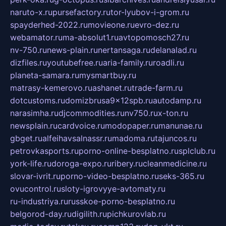
naruto-x.ru
pursefactory.ru
tor-lyubov-i-grom.ru
spayderhed-2022.ru
movieone.ru
evro-dez.ru
webamator.ru
ma-absolut1.ru
avtopomosch27.ru
nv-750.ru
news-plain.ru
nertansaga.ru
delanalad.ru
dizfiles.ru
youtubefree.ru
aria-family.ru
roadli.ru
planeta-samara.ru
mysmartbuy.ru
matrasy-kemerovo.ru
ashanet.ru
trade-farm.ru
dotcustoms.ru
domizbrusa9x12spb.ru
autodamp.ru
narasimha.ru
djcommodities.ru
nv750.ru
x-ton.ru
newsplain.ru
cardvoice.ru
modopaper.ru
manunae.ru
gbget.ru
alfeihavsalnassr.ru
madoma.ru
tajuncos.ru
petrovkasports.ru
porno-online-besplatno.ru
splclub.ru
york-life.ru
doroga-expo.ru
ribery.ru
cleanmedicine.ru
slovar-ivrit.ru
porno-video-besplatno.ru
seks-365.ru
ovucontrol.ru
sloty-igrovyye-avtomaty.ru
ru-industriya.ru
russkoe-porno-besplatno.ru
belgorod-day.ru
digilith.ru
pichkurovlab.ru