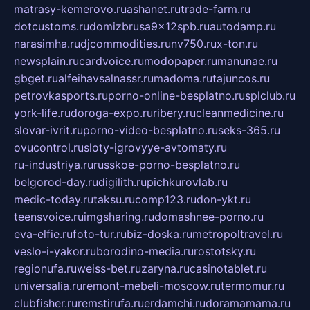
matrasy-kemerovo.ru
ashanet.ru
trade-farm.ru
dotcustoms.ru
domizbrusa9x12spb.ru
autodamp.ru
narasimha.ru
djcommodities.ru
nv750.ru
x-ton.ru
newsplain.ru
cardvoice.ru
modopaper.ru
manunae.ru
gbget.ru
alfeihavsalnassr.ru
madoma.ru
tajuncos.ru
petrovkasports.ru
porno-online-besplatno.ru
splclub.ru
york-life.ru
doroga-expo.ru
ribery.ru
cleanmedicine.ru
slovar-ivrit.ru
porno-video-besplatno.ru
seks-365.ru
ovucontrol.ru
sloty-igrovyye-avtomaty.ru
ru-industriya.ru
russkoe-porno-besplatno.ru
belgorod-day.ru
digilith.ru
pichkurovlab.ru
medic-today.ru
taksu.ru
comp123.ru
don-ykt.ru
teensvoice.ru
imgsharing.ru
domashnee-porno.ru
eva-elfie.ru
foto-tur.ru
biz-doska.ru
metropoltravel.ru
veslo-i-yakor.ru
borodino-media.ru
rostotsky.ru
regionufa.ru
weiss-bet.ru
zaryna.ru
casinotablet.ru
universalia.ru
remont-mebeli-moscow.ru
termomur.ru
clubfisher.ru
remstirufa.ru
erdamchi.ru
doramamama.ru