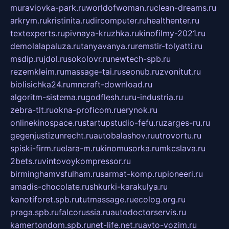
muraviovka-park.ru
worldofwoman.ru
clean-dreams.ru
arkrym.ru
kristinita.ru
dircomputer.ru
healthenter.ru
textexperts.ru
pivnaya-kruzhka.ru
kinofilmy-2021.ru
demolalapaluza.ru
tanyavanya.ru
remstir-tolyatti.ru
msdip.ru
jdol.ru
sokolovr.ru
newtech-spb.ru
rezemkleim.ru
massage-tai.ru
seonub.ru
zvonitut.ru
biolisichka24.ru
mncraft-download.ru
algoritm-sistema.ru
godflesh.ru
ru-industria.ru
zebra-tlt.ru
okna-proficom.ru
erynok.ru
onlinekinospace.ru
startupstudio-fefu.ru
zarges-ru.ru
gegenjustizunrecht.ru
autobalashov.ru
utrovortu.ru
spiski-firm.ru
elara-m.ru
kinomusorka.ru
mkcslava.ru
2bets.ru
vintovoykompressor.ru
birminghamvsfulham.ru
sarmat-komp.ru
pioneeri.ru
amadis-chocolate.ru
shkurki-karakulya.ru
kanotiforet.spb.ru
tutmassage.ru
ecolog.org.ru
praga.spb.ru
falcorussia.ru
autodoctorservis.ru
kamertondom.spb.ru
net-life.net.ru
avto-vozim.ru