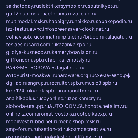
sakhatoday.ru
elektrikersymboler.ru
sputnikyes.ru
golf2club.msk.ru
aeforums.ru
zallclub.ru
multimodal.msk.ru
habaigry.ru
haikko.ru
sobakopedia.ru
isz-fest.ru
ewnc.info
screensaver-clock.net.ru
volnav.spb.ru
comnat.ru
npf.net.ru
7bit.pp.ru
kalugatur.ru
tesiaes.ru
card.com.ru
kazanka.spb.ru
gildiya-kuznecov.ru
kameryboavision.ru
griffoncom.spb.ru
fabrika-emotsiy.ru
PARK-MATROSOVA.RU
agat.spb.ru
avtoyurist-moskva1.ru
hardware.org.ru
схема-авто.рф
dg-lab.ru
angrup.ru
recruiter.spb.ru
music8.spb.ru
krsk124.ru
kubok.spb.ru
romanofforex.ru
analitikaplus.ru
spyonline.ru
zosikamery.ru
sloboda-ural.pp.ru
AUTO-COM.SU
hohota.net
alimy.ru
online-z.com
aromat-vostoka.ru
otdelkaexp.ru
mobilvest.ru
bbd.net.ru
mebelshop.msk.ru
smp-forum.ru
bastion-td.ru
kosmoscreative.ru
avrmotors.ru
art-galadesign.ru
tiffany-c.ru