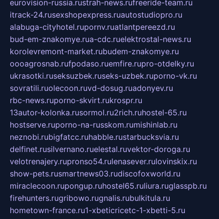
eurovision-russia.ru
strah-news.ru
freeride-team.ru
itrack-24.ru
sexshopexpress.ru
autostudiopro.ru
alabuga-cityhotel.ru
pornv.ru
atlantpereezd.ru
bud-em-znakomye.ru
a-cdc.ru
elektrostal-news.ru
korolevremont-market.ru
budem-znakomye.ru
oooagrosnab.ru
fpodaso.ru
emfire.ru
pro-otdelky.ru
ukrasotki.ru
seksuzbek.ru
seks-uzbek.ru
porno-vk.ru
sovratili.ru
olecoon.ru
vd-dosug.ru
adonyev.ru
rbc-news.ru
porno-skvirt.ru
krospr.ru
13autor-kolonka.ru
sormol.ru
2rich.ru
hostel-65.ru
hostserve.ru
porno-na-russkom.ru
mishinlab.ru
neznobi.ru
bigfatcc.ru
habble.ru
starbucksvia.ru
delfinet.ru
silvernano.ru
elestal.ru
vektor-doroga.ru
velotrenajery.ru
pronso54.ru
lenasever.ru
lovinskix.ru
show-pets.ru
smartnews03.ru
discofoxworld.ru
miraclecoon.ru
pongup.ru
hostel65.ru
liura.ru
glasspb.ru
firehunters.ru
gribowo.ru
gnalis.ru
bulkitula.ru
hometown-france.ru
1-xbeticricetc-1-xbetti-5.ru