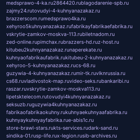
medsprawo-4-ka.ru
2864420.ru
blagodarenie-spb.ru
zajmy24.ru
tovudyi-4-kuhnyanazakaz.ru
brazzerscom.ru
medsprawo4ka.ru
xehyroo5kuhnyanazakaz.ru
fabrikayfabrikaefabrika.ru
vskrytie-zamkov-moskva-113.ru
biletnadom.ru
zed-online.ru
pimchax.ru
brazzers-hd.ru
z-host.ru
kitubeu2kuhnyanazakaz.ru
naperekate.ru
kuhnyaofabrikaufabrik.ru
kitubeu-2-kuhnyanazakaz.ru
xehyroo-5-kuhnyanazakaz.ru
cs-68.ru
guzywia-4-kuhnyanazakaz.ru
mir-tk.ru
vlknrussia.ru
cs68.ru
vladivostok-map.ru
video-seks.ru
bankaribi.ru
raszar.ru
vskrytie-zamkov-moskva113.ru
lipetsktelecom.ru
tovudyi4kuhnyanazakaz.ru
seksuzb.ru
guzywia4kuhnyanazakaz.ru
fabrikaofabrikaokuhny.ru
kuhnyaekuhnyaafabrika.ru
kuhnyaykuhnyayfabrika.ru
e-abis1c.ru
store-brawl-stars.ru
kts-services.ru
dark-sand.ru
sindika-01.ru
sp-life.ru
x-legion.ru
sib-archives.ru