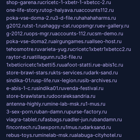
shop-garena.ru
cricetc-1-xbetr-1-xbetcc-2.ru
one-life-story.ru
top-halyava.ru
accounts112.ru
poka-vse-doma-2.ru
3-d-file.ru
hahahaharms.ru
g2012.ru
tst-1.ru
shaggy-cat.ru
opsmgr.ru
ev-gallery.ru
g-2012.ru
ops-mgr.ru
accounts-112.ru
csm-demo.ru
poka-vse-doma2.ru
airgungames.ru
allseo-host.ru
tehosmotre.ru
varieta-yug.ru
cricetc1xbetr1xbetcc2.ru
raytor-d.ru
atillagunn.ru
3d-file.ru
1xbeticricetc1xbetti5.ru
uafoot-statti.ru
e-abis1c.ru
store-brawl-stars.ru
kts-services.ru
dark-sand.ru
sindika-01.ru
sp-life.ru
x-legion.ru
sib-archives.ru
e-abis-1-c.ru
sindika01.ru
venda-festival.ru
store-brawlstars.ru
dooraleksandria.ru
antenna-highly.ru
mine-lab-msk.ru
1-mus.ru
3-sex-porn.ru
ban-damn.ru
purse-factory.ru
viagra-tablet.ru
fasbags.ru
adler-jun.ru
bandamn.ru
fincontech.ru
3sexporn.ru
1mus.ru
darksand.ru
rebus-toys.ru
minelab-msk.ru
alabuga-cityhotel.ru