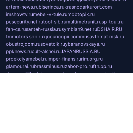
artem-news.ru
biserinca.ru
krasnodarkurort.com
imshowtv.ru
mebel-v-tule.ru
mobtopik.ru
pcsecurity.net.ru
tool-sib.ru
multimetrunit.ru
sp-tour.ru
fan-cs.ru
santeh-russia.ru
symbian9.net.ru
DSHAIR.RU
tmmotors.spb.ru
xjocuricopii.com
musavtomat.msk.ru
obustrojdom.ru
sovetcik.ru
ybaranovskaya.ru
ppknews.ru
cult-alshei.ru
JAPANRUSSIA.RU
proekciyamebel.ru
imper-finans.ru
rim.org.ru
glamourai.ru
brassminus.ru
zabor-pro.ru
ftn.pp.ru
dorogoe58.ru
laimengpacker.ru
kuzova-zapchasti.ru
sageerp.ru
taxodrom.ru
dsrazvitie.ru
hardcity.net.ru
ratinghomegames.ru
topservice25.ru
gubernyan.ru
gtglasslined.ru
ii4.ru
tssport.spb.ru
andorra24.com
blackwallstreet.ru
oboimos.ru
optim-doors.com.ru
ikuch.ru
nycr.org.ru
npa21.ru
vremya-ch.spb.ru
desert000.ru
ivtorgi.ru
ifiori.ru
catalog-statei.ru
dcv.org.ru
spetsmaster174.ru
ipkameryhiseeu.ru