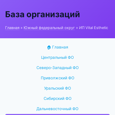
База организаций
Главная
»
Южный федеральный округ
» ИП Vital Esthetic
🏠 Главная
Центральный ФО
Северо-Западный ФО
Приволжский ФО
Уральский ФО
Сибирский ФО
Дальневосточный ФО