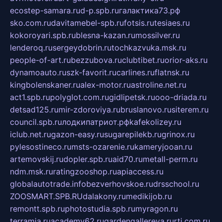
ecostep-samara.ru
d-p.spb.ru
галактика73.рф
sko.com.ru
davitamebel-spb.ru
fotsis.ru
tesiaes.ru
kokoroyari.spb.ru
blesna-kazan.ru
mossilver.ru
lenderoq.ru
sergeydobrin.ru
tochkazvuka.msk.ru
people-of-art.ru
bezzubova.ru
clubtibet.ru
orior-aks.ru
dynamoauto.ru
szk-favorit.ru
carlines.ru
flatnsk.ru
kingbolenskaner.ru
alex-motor.ru
astroline.net.ru
act1.spb.ru
polyglot.com.ru
gidlipetsk.ru
ooo-driada.ru
detsad125.ru
mir-zdoroviya.ru
bruslanovo.ru
siterem.ru
council.spb.ru
лодкипатриот.рф
kafekolizey.ru
iclub.net.ru
gazon-easy.ru
sugarepilekb.ru
grinox.ru
pylesostineco.ru
msts-ozarenie.ru
kameryjooan.ru
artemovskij.ru
dopler.spb.ru
aid70.ru
metall-perm.ru
ndm.msk.ru
ratingzooshop.ru
apiaccess.ru
globalautotrade.info
bezverhovskoe.ru
drsschool.ru
ZOOSMART.SPB.RU
dalakony.ru
medikijob.ru
remontt.spb.ru
photostudia.spb.ru
myragon.ru
terramia.ru
academy62.ru
gardengallereya.ru
rti.com.ru