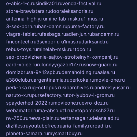
e-abis-1-c.ru
sindika01.ru
venda-festival.ru
store-brawlstars.ru
dooraleksandria.ru
antenna-highly.ru
mine-lab-msk.ru
1-mus.ru
3-sex-porn.ru
ban-damn.ru
purse-factory.ru
viagra-tablet.ru
fasbags.ru
adler-jun.ru
bandamn.ru
fincontech.ru
3sexporn.ru
1mus.ru
darksand.ru
rebus-toys.ru
minelab-msk.ru
rtdco.ru
seo-prodvizhenie-sajtov-stroitelnyh-kompanij.ru
card-voice.ru
rulonnyygazon177.ru
snow-guard.ru
domizbrusa-9x12spb.ru
demaholding.ru
aalse.ru
a380club.ru
argentinamia.ru
perkoka.ru
movie-one.ru
perk-oka.ru
g-octopus.ru
sibarchives.ru
andreislyusar.ru
naruto-x.ru
pursefactory.ru
tor-lyubov-i-grom.ru
spayderhed-2022.ru
movieone.ru
evro-dez.ru
webamator.ru
ma-absolut1.ru
avtopomosch27.ru
nv-750.ru
news-plain.ru
nertansaga.ru
delanalad.ru
dizfiles.ru
youtubefree.ru
aria-family.ru
roadli.ru
planeta-samara.ru
mysmartbuy.ru