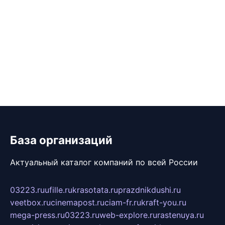
База организаций
Актуальный каталог компаний по всей России
03223.ru
ufille.ru
krasotata.ru
prazdnikdushi.ru
veetbox.ru
cinemapost.ru
ciam-fr.ru
kraft-you.ru
mega-press.ru
03223.ru
web-explore.ru
rastenuya.ru