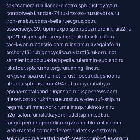
sakhcamera.ru
alliance-electro.spb.ru
stroyavt.ru
controlweb1.ru
tdsak74.ru
kinzozo-ru.ru
kvotka.ru
iron-snab.ru
costa-bella.ru
eugrus.pp.ru
associaciya39.ru
primexpo.spb.ru
bezmorchin.ru
ia2.ru
cpt21.ru
ispecspb.ru
regahost.ru
kolosok-elita.ru
tae-kwon.ru
consrio.com.ru
insiam.ru
avegainfo.ru
archery161.ru
bigencyclica.ru
vlast16.ru
korru.net
sarmiento.spb.su
extelopedia.ru
lammin-suo.spb.ru
iskatour.spb.ru
snpi.org.ru
running-line.ru
krygeva-spa.ru
chel.net.ru
rust-loco.ru
dugshop.ru
hl-beta.spb.ru
school494.spb.ru
mymubaby.ru
epoha-metalband.ru
ngr.spb.ru
rusgosnews.com
dieselvostok.ru
24hostel.msk.ru
w-dev.ru
f-ship.ru
regsmi.ru
filmnetwork.ru
malinasp.ru
kinosvin.ru
h2o-salon.ru
malutkayork.ru
deltaprim.spb.ru
tango-perm.ru
gooddir.ru
sgv.su
multiki-online.com
webkrasotki.com
cherinvest.ru
detskiy-ostrov.ru
ankou.spb.ru
alvesta1.ru
pdf-creator.ru
nix-files.org.ru