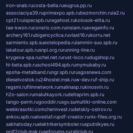
iron-snab.ru
costa-bella.ru
eugrus.pp.ru
associaciya39.ru
primexpo.spb.ru
bezmorchin.ru
ia2.ru
cpt21.ru
ispecspb.ru
regahost.ru
kolosok-elita.ru
tae-kwon.ru
consrio.com.ru
insiam.ru
avegainfo.ru
archery161.ru
bigencyclica.ru
vlast16.ru
korru.net
sarmiento.spb.su
extelopedia.ru
lammin-suo.spb.ru
iskatour.spb.ru
snpi.org.ru
running-line.ru
krygeva-spa.ru
chel.net.ru
rust-loco.ru
dugshop.ru
hl-beta.spb.ru
school494.spb.ru
mymubaby.ru
epoha-metalband.ru
ngr.spb.ru
rusgosnews.com
dieselvostok.ru
24hostel.msk.ru
w-dev.ru
f-ship.ru
regsmi.ru
filmnetwork.ru
malinasp.ru
kinosvin.ru
h2o-salon.ru
malutkayork.ru
deltaprim.spb.ru
tango-perm.ru
gooddir.ru
sgv.su
multiki-online.com
webkrasotki.com
cherinvest.ru
detskiy-ostrov.ru
ankou.spb.ru
alvesta1.ru
pdf-creator.ru
nix-files.org.ru
sakhatoday.ru
elektrikersymboler.ru
sputnikyes.ru
golf2club.msk.ru
aeforums.ru
zallclub.ru