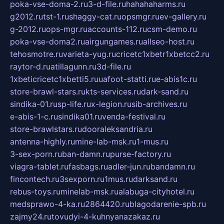
poka-vse-doma-2.ru
3-d-file.ru
hahahaharms.ru
g2012.ru
tst-1.ru
shaggy-cat.ru
opsmgr.ru
ev-gallery.ru
g-2012.ru
ops-mgr.ru
accounts-112.ru
csm-demo.ru
poka-vse-doma2.ru
airgungames.ru
allseo-host.ru
tehosmotre.ru
varieta-yug.ru
cricetc1xbetr1xbetcc2.ru
raytor-d.ru
atillagunn.ru
3d-file.ru
1xbeticricetc1xbetti5.ru
uafoot-statti.ru
e-abis1c.ru
store-brawl-stars.ru
kts-services.ru
dark-sand.ru
sindika-01.ru
sp-life.ru
x-legion.ru
sib-archives.ru
e-abis-1-c.ru
sindika01.ru
venda-festival.ru
store-brawlstars.ru
dooraleksandria.ru
antenna-highly.ru
mine-lab-msk.ru
1-mus.ru
3-sex-porn.ru
ban-damn.ru
purse-factory.ru
viagra-tablet.ru
fasbags.ru
adler-jun.ru
bandamn.ru
fincontech.ru
3sexporn.ru
1mus.ru
darksand.ru
rebus-toys.ru
minelab-msk.ru
alabuga-cityhotel.ru
medsprawo-4-ka.ru
2864420.ru
blagodarenie-spb.ru
zajmy24.ru
tovudyi-4-kuhnyanazakaz.ru