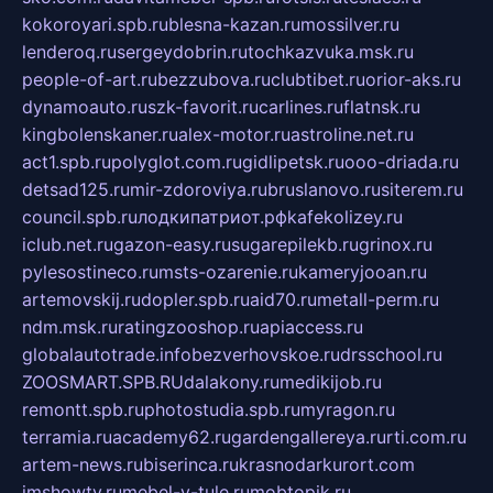
kokoroyari.spb.ru
blesna-kazan.ru
mossilver.ru
lenderoq.ru
sergeydobrin.ru
tochkazvuka.msk.ru
people-of-art.ru
bezzubova.ru
clubtibet.ru
orior-aks.ru
dynamoauto.ru
szk-favorit.ru
carlines.ru
flatnsk.ru
kingbolenskaner.ru
alex-motor.ru
astroline.net.ru
act1.spb.ru
polyglot.com.ru
gidlipetsk.ru
ooo-driada.ru
detsad125.ru
mir-zdoroviya.ru
bruslanovo.ru
siterem.ru
council.spb.ru
лодкипатриот.рф
kafekolizey.ru
iclub.net.ru
gazon-easy.ru
sugarepilekb.ru
grinox.ru
pylesostineco.ru
msts-ozarenie.ru
kameryjooan.ru
artemovskij.ru
dopler.spb.ru
aid70.ru
metall-perm.ru
ndm.msk.ru
ratingzooshop.ru
apiaccess.ru
globalautotrade.info
bezverhovskoe.ru
drsschool.ru
ZOOSMART.SPB.RU
dalakony.ru
medikijob.ru
remontt.spb.ru
photostudia.spb.ru
myragon.ru
terramia.ru
academy62.ru
gardengallereya.ru
rti.com.ru
artem-news.ru
biserinca.ru
krasnodarkurort.com
imshowtv.ru
mebel-v-tule.ru
mobtopik.ru