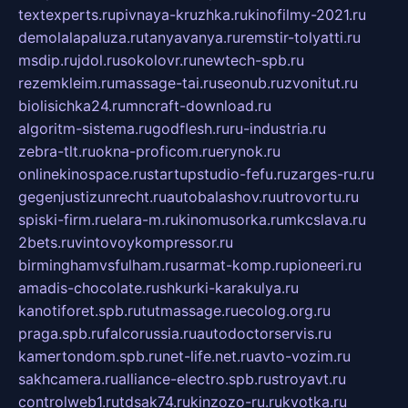
textexperts.ru
pivnaya-kruzhka.ru
kinofilmy-2021.ru
demolalapaluza.ru
tanyavanya.ru
remstir-tolyatti.ru
msdip.ru
jdol.ru
sokolovr.ru
newtech-spb.ru
rezemkleim.ru
massage-tai.ru
seonub.ru
zvonitut.ru
biolisichka24.ru
mncraft-download.ru
algoritm-sistema.ru
godflesh.ru
ru-industria.ru
zebra-tlt.ru
okna-proficom.ru
erynok.ru
onlinekinospace.ru
startupstudio-fefu.ru
zarges-ru.ru
gegenjustizunrecht.ru
autobalashov.ru
utrovortu.ru
spiski-firm.ru
elara-m.ru
kinomusorka.ru
mkcslava.ru
2bets.ru
vintovoykompressor.ru
birminghamvsfulham.ru
sarmat-komp.ru
pioneeri.ru
amadis-chocolate.ru
shkurki-karakulya.ru
kanotiforet.spb.ru
tutmassage.ru
ecolog.org.ru
praga.spb.ru
falcorussia.ru
autodoctorservis.ru
kamertondom.spb.ru
net-life.net.ru
avto-vozim.ru
sakhcamera.ru
alliance-electro.spb.ru
stroyavt.ru
controlweb1.ru
tdsak74.ru
kinzozo-ru.ru
kvotka.ru