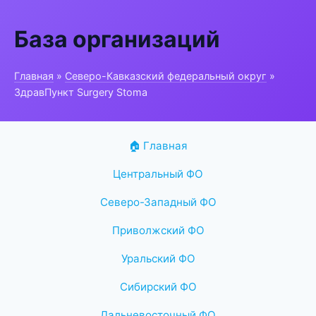
База организаций
Главная
»
Северо-Кавказский федеральный округ
»
ЗдравПункт Surgery Stoma
🏠 Главная
Центральный ФО
Северо-Западный ФО
Приволжский ФО
Уральский ФО
Сибирский ФО
Дальневосточный ФО