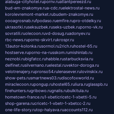
alabuga-cityhotel.ru
pornv.ru
atlantpereezd.ru
bud-em-znakomye.ru
a-cdc.ru
elektrostal-news.ru
korolevremont-market.ru
budem-znakomye.ru
oooagrosnab.ru
fpodaso.ru
emfire.ru
pro-otdelky.ru
ukrasotki.ru
seksuzbek.ru
seks-uzbek.ru
porno-vk.ru
sovratili.ru
olecoon.ru
vd-dosug.ru
adonyev.ru
rbc-news.ru
porno-skvirt.ru
krospr.ru
13autor-kolonka.ru
sormol.ru
2rich.ru
hostel-65.ru
hostserve.ru
porno-na-russkom.ru
mishinlab.ru
neznobi.ru
bigfatcc.ru
habble.ru
starbucksvia.ru
delfinet.ru
silvernano.ru
elestal.ru
vektor-doroga.ru
velotrenajery.ru
pronso54.ru
lenasever.ru
lovinskix.ru
show-pets.ru
smartnews03.ru
discofoxworld.ru
miraclecoon.ru
pongup.ru
hostel65.ru
liura.ru
glasspb.ru
firehunters.ru
gribowo.ru
gnalis.ru
bulkitula.ru
hometown-france.ru
1-xbeticricetc-1-xbetti-5.ru
shop-garena.ru
cricetc-1-xbetr-1-xbetcc-2.ru
one-life-story.ru
top-halyava.ru
accounts112.ru