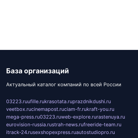
База организаций
Актуальный каталог компаний по всей России
03223.ru
ufille.ru
krasotata.ru
prazdnikdushi.ru
veetbox.ru
cinemapost.ru
ciam-fr.ru
kraft-you.ru
mega-press.ru
03223.ru
web-explore.ru
rastenuya.ru
eurovision-russia.ru
strah-news.ru
freeride-team.ru
itrack-24.ru
sexshopexpress.ru
autostudiopro.ru