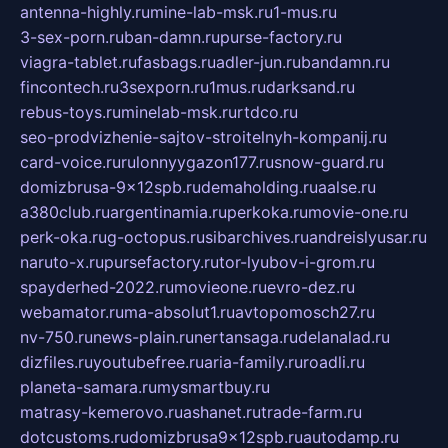
antenna-highly.ru
mine-lab-msk.ru
1-mus.ru
3-sex-porn.ru
ban-damn.ru
purse-factory.ru
viagra-tablet.ru
fasbags.ru
adler-jun.ru
bandamn.ru
fincontech.ru
3sexporn.ru
1mus.ru
darksand.ru
rebus-toys.ru
minelab-msk.ru
rtdco.ru
seo-prodvizhenie-sajtov-stroitelnyh-kompanij.ru
card-voice.ru
rulonnyygazon177.ru
snow-guard.ru
domizbrusa-9x12spb.ru
demaholding.ru
aalse.ru
a380club.ru
argentinamia.ru
perkoka.ru
movie-one.ru
perk-oka.ru
g-octopus.ru
sibarchives.ru
andreislyusar.ru
naruto-x.ru
pursefactory.ru
tor-lyubov-i-grom.ru
spayderhed-2022.ru
movieone.ru
evro-dez.ru
webamator.ru
ma-absolut1.ru
avtopomosch27.ru
nv-750.ru
news-plain.ru
nertansaga.ru
delanalad.ru
dizfiles.ru
youtubefree.ru
aria-family.ru
roadli.ru
planeta-samara.ru
mysmartbuy.ru
matrasy-kemerovo.ru
ashanet.ru
trade-farm.ru
dotcustoms.ru
domizbrusa9x12spb.ru
autodamp.ru