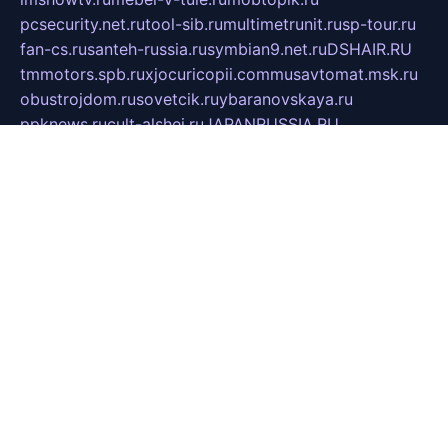
pcsecurity.net.ru
tool-sib.ru
multimetrunit.ru
sp-tour.ru
fan-cs.ru
santeh-russia.ru
symbian9.net.ru
DSHAIR.RU
tmmotors.spb.ru
xjocuricopii.com
musavtomat.msk.ru
obustrojdom.ru
sovetcik.ru
ybaranovskaya.ru
ppknews.ru
cult-alshei.ru
JAPANRUSSIA.RU
proekciyamebel.ru
imper-finans.ru
rim.org.ru
glamourai.ru
brassminus.ru
zabor-pro.ru
ftn.pp.ru
dorogoe58.ru
laimengpacker.ru
kuzova-zapchasti.ru
sageerp.ru
taxodrom.ru
dsrazvitie.ru
hardcity.net.ru
ratinghomegames.ru
topservice25.ru
gubernyan.ru
gtglasslined.ru
ii4.ru
tssport.spb.ru
andorra24.com
blackwallstreet.ru
oboimos.ru
optim-doors.com.ru
ikuch.ru
nycr.org.ru
npa21.ru
vremya-ch.spb.ru
desert000.ru
ivtorgi.ru
ifiori.ru
catalog-statei.ru
dcv.org.ru
spetsmaster174.ru
ipkameryhiseeu.ru
dum26.ru
ruspol.spb.ru
fr-opendp.ru
kam-solnyshko.ru
cheyenne-arapaho.ru
sevzapmetal.spb.ru