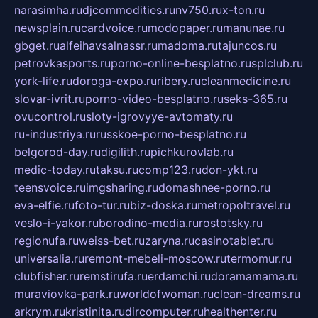
narasimha.ru
djcommodities.ru
nv750.ru
x-ton.ru
newsplain.ru
cardvoice.ru
modopaper.ru
manunae.ru
gbget.ru
alfeihavsalnassr.ru
madoma.ru
tajuncos.ru
petrovkasports.ru
porno-online-besplatno.ru
splclub.ru
york-life.ru
doroga-expo.ru
ribery.ru
cleanmedicine.ru
slovar-ivrit.ru
porno-video-besplatno.ru
seks-365.ru
ovucontrol.ru
sloty-igrovyye-avtomaty.ru
ru-industriya.ru
russkoe-porno-besplatno.ru
belgorod-day.ru
digilith.ru
pichkurovlab.ru
medic-today.ru
taksu.ru
comp123.ru
don-ykt.ru
teensvoice.ru
imgsharing.ru
domashnee-porno.ru
eva-elfie.ru
foto-tur.ru
biz-doska.ru
metropoltravel.ru
veslo-i-yakor.ru
borodino-media.ru
rostotsky.ru
regionufa.ru
weiss-bet.ru
zaryna.ru
casinotablet.ru
universalia.ru
remont-mebeli-moscow.ru
termomur.ru
clubfisher.ru
remstirufa.ru
erdamchi.ru
doramamama.ru
muraviovka-park.ru
worldofwoman.ru
clean-dreams.ru
arkrym.ru
kristinita.ru
dircomputer.ru
healthenter.ru