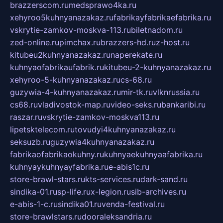
brazzerscom.ru
medsprawo4ka.ru
xehyroo5kuhnyanazakaz.ru
fabrikayfabrikaefabrika.ru
vskrytie-zamkov-moskva-113.ru
biletnadom.ru
zed-online.ru
pimchax.ru
brazzers-hd.ru
z-host.ru
kitubeu2kuhnyanazakaz.ru
naperekate.ru
kuhnyaofabrikaufabrik.ru
kitubeu-2-kuhnyanazakaz.ru
xehyroo-5-kuhnyanazakaz.ru
cs-68.ru
guzywia-4-kuhnyanazakaz.ru
mir-tk.ru
vlknrussia.ru
cs68.ru
vladivostok-map.ru
video-seks.ru
bankaribi.ru
raszar.ru
vskrytie-zamkov-moskva113.ru
lipetsktelecom.ru
tovudyi4kuhnyanazakaz.ru
seksuzb.ru
guzywia4kuhnyanazakaz.ru
fabrikaofabrikaokuhny.ru
kuhnyaekuhnyaafabrika.ru
kuhnyaykuhnyayfabrika.ru
e-abis1c.ru
store-brawl-stars.ru
kts-services.ru
dark-sand.ru
sindika-01.ru
sp-life.ru
x-legion.ru
sib-archives.ru
e-abis-1-c.ru
sindika01.ru
venda-festival.ru
store-brawlstars.ru
dooraleksandria.ru