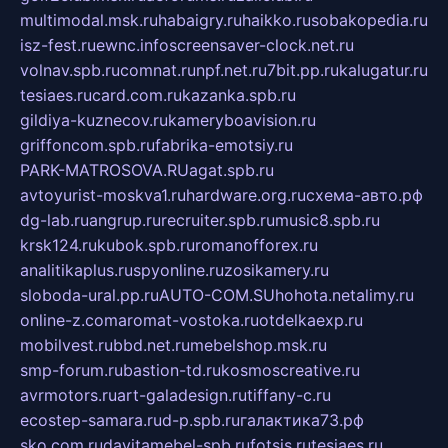
multimodal.msk.ru
habaigry.ru
haikko.ru
sobakopedia.ru
isz-fest.ru
ewnc.info
screensaver-clock.net.ru
volnav.spb.ru
comnat.ru
npf.net.ru
7bit.pp.ru
kalugatur.ru
tesiaes.ru
card.com.ru
kazanka.spb.ru
gildiya-kuznecov.ru
kameryboavision.ru
griffoncom.spb.ru
fabrika-emotsiy.ru
PARK-MATROSOVA.RU
agat.spb.ru
avtoyurist-moskva1.ru
hardware.org.ru
схема-авто.рф
dg-lab.ru
angrup.ru
recruiter.spb.ru
music8.spb.ru
krsk124.ru
kubok.spb.ru
romanofforex.ru
analitikaplus.ru
spyonline.ru
zosikamery.ru
sloboda-ural.pp.ru
AUTO-COM.SU
hohota.net
alimy.ru
online-z.com
aromat-vostoka.ru
otdelkaexp.ru
mobilvest.ru
bbd.net.ru
mebelshop.msk.ru
smp-forum.ru
bastion-td.ru
kosmoscreative.ru
avrmotors.ru
art-galadesign.ru
tiffany-c.ru
ecostep-samara.ru
d-p.spb.ru
галактика73.рф
sko.com.ru
davitamebel-spb.ru
fotsis.ru
tesiaes.ru