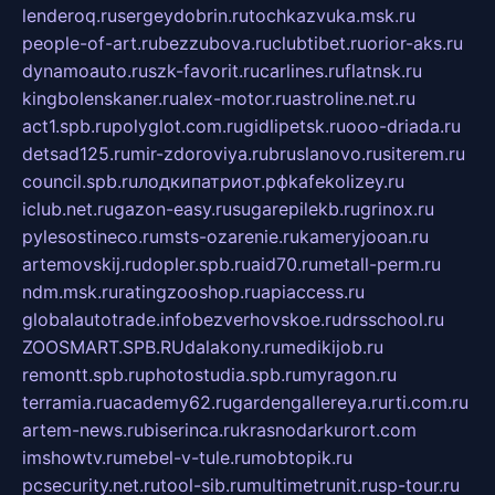
lenderoq.ru
sergeydobrin.ru
tochkazvuka.msk.ru
people-of-art.ru
bezzubova.ru
clubtibet.ru
orior-aks.ru
dynamoauto.ru
szk-favorit.ru
carlines.ru
flatnsk.ru
kingbolenskaner.ru
alex-motor.ru
astroline.net.ru
act1.spb.ru
polyglot.com.ru
gidlipetsk.ru
ooo-driada.ru
detsad125.ru
mir-zdoroviya.ru
bruslanovo.ru
siterem.ru
council.spb.ru
лодкипатриот.рф
kafekolizey.ru
iclub.net.ru
gazon-easy.ru
sugarepilekb.ru
grinox.ru
pylesostineco.ru
msts-ozarenie.ru
kameryjooan.ru
artemovskij.ru
dopler.spb.ru
aid70.ru
metall-perm.ru
ndm.msk.ru
ratingzooshop.ru
apiaccess.ru
globalautotrade.info
bezverhovskoe.ru
drsschool.ru
ZOOSMART.SPB.RU
dalakony.ru
medikijob.ru
remontt.spb.ru
photostudia.spb.ru
myragon.ru
terramia.ru
academy62.ru
gardengallereya.ru
rti.com.ru
artem-news.ru
biserinca.ru
krasnodarkurort.com
imshowtv.ru
mebel-v-tule.ru
mobtopik.ru
pcsecurity.net.ru
tool-sib.ru
multimetrunit.ru
sp-tour.ru