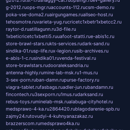
g2012.ru
tst-1.ru
shaggy-cat.ru
opsmgr.ru
ev-gallery.ru
g-2012.ru
ops-mgr.ru
accounts-112.ru
csm-demo.ru
poka-vse-doma2.ru
airgungames.ru
allseo-host.ru
tehosmotre.ru
varieta-yug.ru
cricetc1xbetr1xbetcc2.ru
raytor-d.ru
atillagunn.ru
3d-file.ru
1xbeticricetc1xbetti5.ru
uafoot-statti.ru
e-abis1c.ru
store-brawl-stars.ru
kts-services.ru
dark-sand.ru
sindika-01.ru
sp-life.ru
x-legion.ru
sib-archives.ru
e-abis-1-c.ru
sindika01.ru
venda-festival.ru
store-brawlstars.ru
dooraleksandria.ru
antenna-highly.ru
mine-lab-msk.ru
1-mus.ru
3-sex-porn.ru
ban-damn.ru
purse-factory.ru
viagra-tablet.ru
fasbags.ru
adler-jun.ru
bandamn.ru
fincontech.ru
3sexporn.ru
1mus.ru
darksand.ru
rebus-toys.ru
minelab-msk.ru
alabuga-cityhotel.ru
medsprawo-4-ka.ru
2864420.ru
blagodarenie-spb.ru
zajmy24.ru
tovudyi-4-kuhnyanazakaz.ru
brazzerscom.ru
medsprawo4ka.ru