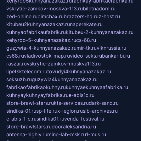
xehyroo5kuhnyanazakaz.ru
fabrikayfabrikaefabrika.ru
vskrytie-zamkov-moskva-113.ru
biletnadom.ru
zed-online.ru
pimchax.ru
brazzers-hd.ru
z-host.ru
kitubeu2kuhnyanazakaz.ru
naperekate.ru
kuhnyaofabrikaufabrik.ru
kitubeu-2-kuhnyanazakaz.ru
xehyroo-5-kuhnyanazakaz.ru
cs-68.ru
guzywia-4-kuhnyanazakaz.ru
mir-tk.ru
vlknrussia.ru
cs68.ru
vladivostok-map.ru
video-seks.ru
bankaribi.ru
raszar.ru
vskrytie-zamkov-moskva113.ru
lipetsktelecom.ru
tovudyi4kuhnyanazakaz.ru
seksuzb.ru
guzywia4kuhnyanazakaz.ru
fabrikaofabrikaokuhny.ru
kuhnyaekuhnyaafabrika.ru
kuhnyaykuhnyayfabrika.ru
e-abis1c.ru
store-brawl-stars.ru
kts-services.ru
dark-sand.ru
sindika-01.ru
sp-life.ru
x-legion.ru
sib-archives.ru
e-abis-1-c.ru
sindika01.ru
venda-festival.ru
store-brawlstars.ru
dooraleksandria.ru
antenna-highly.ru
mine-lab-msk.ru
1-mus.ru