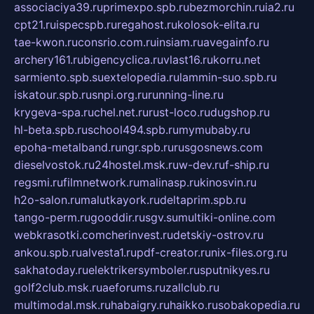
associaciya39.ru
primexpo.spb.ru
bezmorchin.ru
ia2.ru
cpt21.ru
ispecspb.ru
regahost.ru
kolosok-elita.ru
tae-kwon.ru
consrio.com.ru
insiam.ru
avegainfo.ru
archery161.ru
bigencyclica.ru
vlast16.ru
korru.net
sarmiento.spb.su
extelopedia.ru
lammin-suo.spb.ru
iskatour.spb.ru
snpi.org.ru
running-line.ru
krygeva-spa.ru
chel.net.ru
rust-loco.ru
dugshop.ru
hl-beta.spb.ru
school494.spb.ru
mymubaby.ru
epoha-metalband.ru
ngr.spb.ru
rusgosnews.com
dieselvostok.ru
24hostel.msk.ru
w-dev.ru
f-ship.ru
regsmi.ru
filmnetwork.ru
malinasp.ru
kinosvin.ru
h2o-salon.ru
malutkayork.ru
deltaprim.spb.ru
tango-perm.ru
gooddir.ru
sgv.su
multiki-online.com
webkrasotki.com
cherinvest.ru
detskiy-ostrov.ru
ankou.spb.ru
alvesta1.ru
pdf-creator.ru
nix-files.org.ru
sakhatoday.ru
elektrikersymboler.ru
sputnikyes.ru
golf2club.msk.ru
aeforums.ru
zallclub.ru
multimodal.msk.ru
habaigry.ru
haikko.ru
sobakopedia.ru