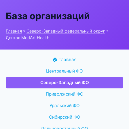
База организаций
Главная
»
Северо-Западный федеральный округ
»
Дентал MedArt Health
🏠 Главная
Центральный ФО
Северо-Западный ФО
Приволжский ФО
Уральский ФО
Сибирский ФО
Дальневосточный ФО