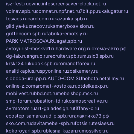
isz-fest.ru
ewnc.info
screensaver-clock.net.ru
volnav.spb.ru
comnat.ru
npf.net.ru
7bit.pp.ru
kalugatur.ru
tesiaes.ru
card.com.ru
kazanka.spb.ru
gildiya-kuznecov.ru
kameryboavision.ru
griffoncom.spb.ru
fabrika-emotsiy.ru
PARK-MATROSOVA.RU
agat.spb.ru
avtoyurist-moskva1.ru
hardware.org.ru
схема-авто.рф
dg-lab.ru
angrup.ru
recruiter.spb.ru
music8.spb.ru
krsk124.ru
kubok.spb.ru
romanofforex.ru
analitikaplus.ru
spyonline.ru
zosikamery.ru
sloboda-ural.pp.ru
AUTO-COM.SU
hohota.net
alimy.ru
online-z.com
aromat-vostoka.ru
otdelkaexp.ru
mobilvest.ru
bbd.net.ru
mebelshop.msk.ru
smp-forum.ru
bastion-td.ru
kosmoscreative.ru
avrmotors.ru
art-galadesign.ru
tiffany-c.ru
ecostep-samara.ru
d-p.spb.ru
галактика73.рф
sko.com.ru
davitamebel-spb.ru
fotsis.ru
tesiaes.ru
kokoroyari.spb.ru
blesna-kazan.ru
mossilver.ru