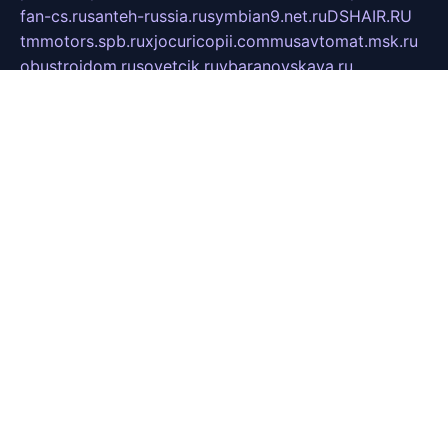
fan-cs.ru
santeh-russia.ru
symbian9.net.ru
DSHAIR.RU
tmmotors.spb.ru
xjocuricopii.com
musavtomat.msk.ru
obustrojdom.ru
sovetcik.ru
ybaranovskaya.ru
ppknews.ru
cult-alshei.ru
JAPANRUSSIA.RU
proekciyamebel.ru
imper-finans.ru
rim.org.ru
glamourai.ru
brassminus.ru
zabor-pro.ru
ftn.pp.ru
dorogoe58.ru
laimengpacker.ru
kuzova-zapchasti.ru
sageerp.ru
taxodrom.ru
dsrazvitie.ru
hardcity.net.ru
ratinghomegames.ru
topservice25.ru
gubernyan.ru
gtglasslined.ru
ii4.ru
tssport.spb.ru
andorra24.com
blackwallstreet.ru
oboimos.ru
optim-doors.com.ru
ikuch.ru
nycr.org.ru
npa21.ru
vremya-ch.spb.ru
desert000.ru
ivtorgi.ru
ifiori.ru
catalog-statei.ru
dcv.org.ru
spetsmaster174.ru
ipkameryhiseeu.ru
dum26.ru
ruspol.spb.ru
fr-opendp.ru
kam-solnyshko.ru
cheyenne-arapaho.ru
sevzapmetal.spb.ru
ted-lapidus.spb.ru
parasite-eliminator.ru
sigma-complete.ru
modernworld.ru
dama-moda.ru