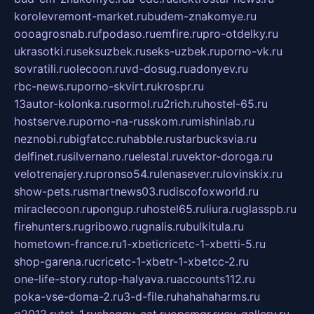
korolevremont-market.ru
budem-znakomye.ru
oooagrosnab.ru
fpodaso.ru
emfire.ru
pro-otdelky.ru
ukrasotki.ru
seksuzbek.ru
seks-uzbek.ru
porno-vk.ru
sovratili.ru
olecoon.ru
vd-dosug.ru
adonyev.ru
rbc-news.ru
porno-skvirt.ru
krospr.ru
13autor-kolonka.ru
sormol.ru
2rich.ru
hostel-65.ru
hostserve.ru
porno-na-russkom.ru
mishinlab.ru
neznobi.ru
bigfatcc.ru
habble.ru
starbucksvia.ru
delfinet.ru
silvernano.ru
elestal.ru
vektor-doroga.ru
velotrenajery.ru
pronso54.ru
lenasever.ru
lovinskix.ru
show-pets.ru
smartnews03.ru
discofoxworld.ru
miraclecoon.ru
pongup.ru
hostel65.ru
liura.ru
glasspb.ru
firehunters.ru
gribowo.ru
gnalis.ru
bulkitula.ru
hometown-france.ru
1-xbeticricetc-1-xbetti-5.ru
shop-garena.ru
cricetc-1-xbetr-1-xbetcc-2.ru
one-life-story.ru
top-halyava.ru
accounts112.ru
poka-vse-doma-2.ru
3-d-file.ru
hahahaharms.ru