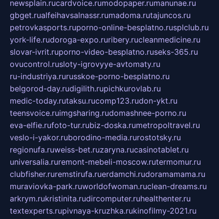
newsplain.ru
cardvoice.ru
modopaper.ru
manunae.ru
gbget.ru
alfeihavsalnassr.ru
madoma.ru
tajuncos.ru
petrovkasports.ru
porno-online-besplatno.ru
splclub.ru
york-life.ru
doroga-expo.ru
ribery.ru
cleanmedicine.ru
slovar-ivrit.ru
porno-video-besplatno.ru
seks-365.ru
ovucontrol.ru
sloty-igrovyye-avtomaty.ru
ru-industriya.ru
russkoe-porno-besplatno.ru
belgorod-day.ru
digilith.ru
pichkurovlab.ru
medic-today.ru
taksu.ru
comp123.ru
don-ykt.ru
teensvoice.ru
imgsharing.ru
domashnee-porno.ru
eva-elfie.ru
foto-tur.ru
biz-doska.ru
metropoltravel.ru
veslo-i-yakor.ru
borodino-media.ru
rostotsky.ru
regionufa.ru
weiss-bet.ru
zaryna.ru
casinotablet.ru
universalia.ru
remont-mebeli-moscow.ru
termomur.ru
clubfisher.ru
remstirufa.ru
erdamchi.ru
doramamama.ru
muraviovka-park.ru
worldofwoman.ru
clean-dreams.ru
arkrym.ru
kristinita.ru
dircomputer.ru
healthenter.ru
textexperts.ru
pivnaya-kruzhka.ru
kinofilmy-2021.ru