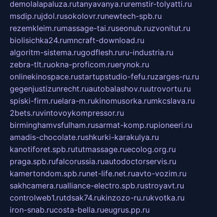
demolalapaluza.ru
tanyavanya.ru
remstir-tolyatti.ru
msdip.ru
jdol.ru
sokolovr.ru
newtech-spb.ru
rezemkleim.ru
massage-tai.ru
seonub.ru
zvonitut.ru
biolisichka24.ru
mncraft-download.ru
algoritm-sistema.ru
godflesh.ru
ru-industria.ru
zebra-tlt.ru
okna-proficom.ru
erynok.ru
onlinekinospace.ru
startupstudio-fefu.ru
zarges-ru.ru
gegenjustizunrecht.ru
autobalashov.ru
utrovortu.ru
spiski-firm.ru
elara-m.ru
kinomusorka.ru
mkcslava.ru
2bets.ru
vintovoykompressor.ru
birminghamvsfulham.ru
sarmat-komp.ru
pioneeri.ru
amadis-chocolate.ru
shkurki-karakulya.ru
kanotiforet.spb.ru
tutmassage.ru
ecolog.org.ru
praga.spb.ru
falcorussia.ru
autodoctorservis.ru
kamertondom.spb.ru
net-life.net.ru
avto-vozim.ru
sakhcamera.ru
alliance-electro.spb.ru
stroyavt.ru
controlweb1.ru
tdsak74.ru
kinzozo-ru.ru
kvotka.ru
iron-snab.ru
costa-bella.ru
eugrus.pp.ru