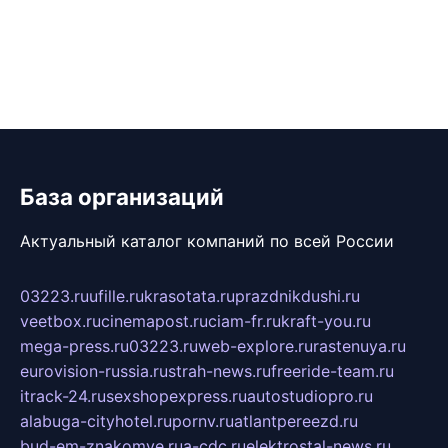
База организаций
Актуальный каталог компаний по всей России
03223.ru
ufille.ru
krasotata.ru
prazdnikdushi.ru
veetbox.ru
cinemapost.ru
ciam-fr.ru
kraft-you.ru
mega-press.ru
03223.ru
web-explore.ru
rastenuya.ru
eurovision-russia.ru
strah-news.ru
freeride-team.ru
itrack-24.ru
sexshopexpress.ru
autostudiopro.ru
alabuga-cityhotel.ru
pornv.ru
atlantpereezd.ru
bud-em-znakomye.ru
a-cdc.ru
elektrostal-news.ru