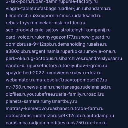
3-sex-porn.ru
ban-damn.ru
purse-factory.ru
viagra-tablet.ru
fasbags.ru
adler-jun.ru
bandamn.ru
fincontech.ru
3sexporn.ru
1mus.ru
darksand.ru
rebus-toys.ru
minelab-msk.ru
rtdco.ru
seo-prodvizhenie-sajtov-stroitelnyh-kompanij.ru
card-voice.ru
rulonnyygazon177.ru
snow-guard.ru
domizbrusa-9x12spb.ru
demaholding.ru
aalse.ru
a380club.ru
argentinamia.ru
perkoka.ru
movie-one.ru
perk-oka.ru
g-octopus.ru
sibarchives.ru
andreislyusar.ru
naruto-x.ru
pursefactory.ru
tor-lyubov-i-grom.ru
spayderhed-2022.ru
movieone.ru
evro-dez.ru
webamator.ru
ma-absolut1.ru
avtopomosch27.ru
nv-750.ru
news-plain.ru
nertansaga.ru
delanalad.ru
dizfiles.ru
youtubefree.ru
aria-family.ru
roadli.ru
planeta-samara.ru
mysmartbuy.ru
matrasy-kemerovo.ru
ashanet.ru
trade-farm.ru
dotcustoms.ru
domizbrusa9x12spb.ru
autodamp.ru
narasimha.ru
djcommodities.ru
nv750.ru
x-ton.ru