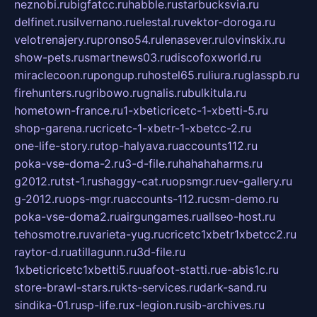
neznobi.ru
bigfatcc.ru
habble.ru
starbucksvia.ru
delfinet.ru
silvernano.ru
elestal.ru
vektor-doroga.ru
velotrenajery.ru
pronso54.ru
lenasever.ru
lovinskix.ru
show-pets.ru
smartnews03.ru
discofoxworld.ru
miraclecoon.ru
pongup.ru
hostel65.ru
liura.ru
glasspb.ru
firehunters.ru
gribowo.ru
gnalis.ru
bulkitula.ru
hometown-france.ru
1-xbeticricetc-1-xbetti-5.ru
shop-garena.ru
cricetc-1-xbetr-1-xbetcc-2.ru
one-life-story.ru
top-halyava.ru
accounts112.ru
poka-vse-doma-2.ru
3-d-file.ru
hahahaharms.ru
g2012.ru
tst-1.ru
shaggy-cat.ru
opsmgr.ru
ev-gallery.ru
g-2012.ru
ops-mgr.ru
accounts-112.ru
csm-demo.ru
poka-vse-doma2.ru
airgungames.ru
allseo-host.ru
tehosmotre.ru
varieta-yug.ru
cricetc1xbetr1xbetcc2.ru
raytor-d.ru
atillagunn.ru
3d-file.ru
1xbeticricetc1xbetti5.ru
uafoot-statti.ru
e-abis1c.ru
store-brawl-stars.ru
kts-services.ru
dark-sand.ru
sindika-01.ru
sp-life.ru
x-legion.ru
sib-archives.ru