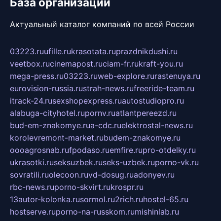
База организаций
Актуальный каталог компаний по всей России
03223.ru
ufille.ru
krasotata.ru
prazdnikdushi.ru
veetbox.ru
cinemapost.ru
ciam-fr.ru
kraft-you.ru
mega-press.ru
03223.ru
web-explore.ru
rastenuya.ru
eurovision-russia.ru
strah-news.ru
freeride-team.ru
itrack-24.ru
sexshopexpress.ru
autostudiopro.ru
alabuga-cityhotel.ru
pornv.ru
atlantpereezd.ru
bud-em-znakomye.ru
a-cdc.ru
elektrostal-news.ru
korolevremont-market.ru
budem-znakomye.ru
oooagrosnab.ru
fpodaso.ru
emfire.ru
pro-otdelky.ru
ukrasotki.ru
seksuzbek.ru
seks-uzbek.ru
porno-vk.ru
sovratili.ru
olecoon.ru
vd-dosug.ru
adonyev.ru
rbc-news.ru
porno-skvirt.ru
krospr.ru
13autor-kolonka.ru
sormol.ru
2rich.ru
hostel-65.ru
hostserve.ru
porno-na-russkom.ru
mishinlab.ru