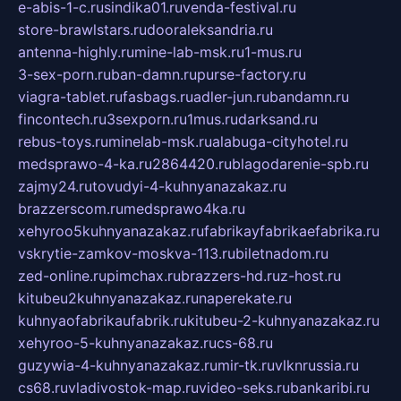
e-abis-1-c.ru
sindika01.ru
venda-festival.ru
store-brawlstars.ru
dooraleksandria.ru
antenna-highly.ru
mine-lab-msk.ru
1-mus.ru
3-sex-porn.ru
ban-damn.ru
purse-factory.ru
viagra-tablet.ru
fasbags.ru
adler-jun.ru
bandamn.ru
fincontech.ru
3sexporn.ru
1mus.ru
darksand.ru
rebus-toys.ru
minelab-msk.ru
alabuga-cityhotel.ru
medsprawo-4-ka.ru
2864420.ru
blagodarenie-spb.ru
zajmy24.ru
tovudyi-4-kuhnyanazakaz.ru
brazzerscom.ru
medsprawo4ka.ru
xehyroo5kuhnyanazakaz.ru
fabrikayfabrikaefabrika.ru
vskrytie-zamkov-moskva-113.ru
biletnadom.ru
zed-online.ru
pimchax.ru
brazzers-hd.ru
z-host.ru
kitubeu2kuhnyanazakaz.ru
naperekate.ru
kuhnyaofabrikaufabrik.ru
kitubeu-2-kuhnyanazakaz.ru
xehyroo-5-kuhnyanazakaz.ru
cs-68.ru
guzywia-4-kuhnyanazakaz.ru
mir-tk.ru
vlknrussia.ru
cs68.ru
vladivostok-map.ru
video-seks.ru
bankaribi.ru