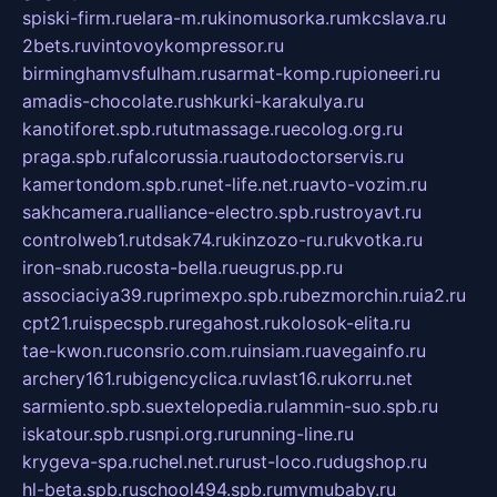
spiski-firm.ru
elara-m.ru
kinomusorka.ru
mkcslava.ru
2bets.ru
vintovoykompressor.ru
birminghamvsfulham.ru
sarmat-komp.ru
pioneeri.ru
amadis-chocolate.ru
shkurki-karakulya.ru
kanotiforet.spb.ru
tutmassage.ru
ecolog.org.ru
praga.spb.ru
falcorussia.ru
autodoctorservis.ru
kamertondom.spb.ru
net-life.net.ru
avto-vozim.ru
sakhcamera.ru
alliance-electro.spb.ru
stroyavt.ru
controlweb1.ru
tdsak74.ru
kinzozo-ru.ru
kvotka.ru
iron-snab.ru
costa-bella.ru
eugrus.pp.ru
associaciya39.ru
primexpo.spb.ru
bezmorchin.ru
ia2.ru
cpt21.ru
ispecspb.ru
regahost.ru
kolosok-elita.ru
tae-kwon.ru
consrio.com.ru
insiam.ru
avegainfo.ru
archery161.ru
bigencyclica.ru
vlast16.ru
korru.net
sarmiento.spb.su
extelopedia.ru
lammin-suo.spb.ru
iskatour.spb.ru
snpi.org.ru
running-line.ru
krygeva-spa.ru
chel.net.ru
rust-loco.ru
dugshop.ru
hl-beta.spb.ru
school494.spb.ru
mymubaby.ru