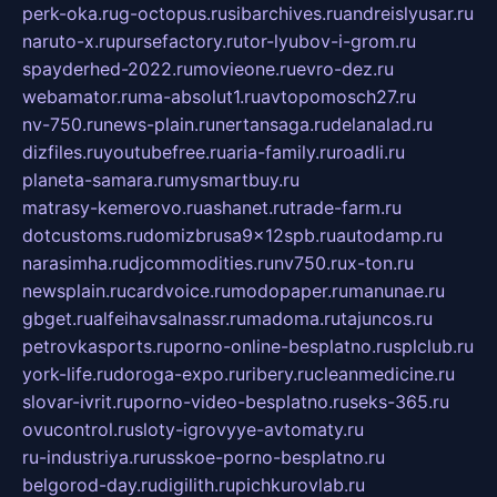
perk-oka.ru
g-octopus.ru
sibarchives.ru
andreislyusar.ru
naruto-x.ru
pursefactory.ru
tor-lyubov-i-grom.ru
spayderhed-2022.ru
movieone.ru
evro-dez.ru
webamator.ru
ma-absolut1.ru
avtopomosch27.ru
nv-750.ru
news-plain.ru
nertansaga.ru
delanalad.ru
dizfiles.ru
youtubefree.ru
aria-family.ru
roadli.ru
planeta-samara.ru
mysmartbuy.ru
matrasy-kemerovo.ru
ashanet.ru
trade-farm.ru
dotcustoms.ru
domizbrusa9x12spb.ru
autodamp.ru
narasimha.ru
djcommodities.ru
nv750.ru
x-ton.ru
newsplain.ru
cardvoice.ru
modopaper.ru
manunae.ru
gbget.ru
alfeihavsalnassr.ru
madoma.ru
tajuncos.ru
petrovkasports.ru
porno-online-besplatno.ru
splclub.ru
york-life.ru
doroga-expo.ru
ribery.ru
cleanmedicine.ru
slovar-ivrit.ru
porno-video-besplatno.ru
seks-365.ru
ovucontrol.ru
sloty-igrovyye-avtomaty.ru
ru-industriya.ru
russkoe-porno-besplatno.ru
belgorod-day.ru
digilith.ru
pichkurovlab.ru