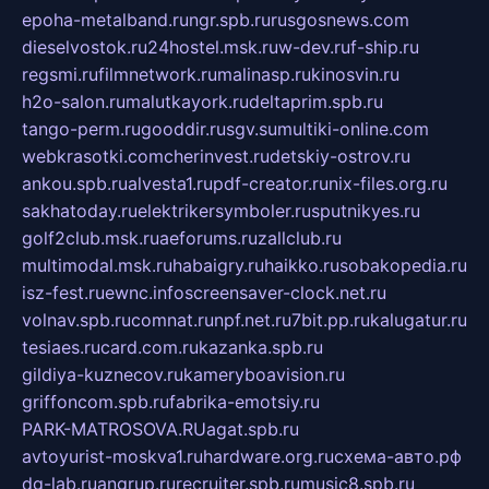
epoha-metalband.ru
ngr.spb.ru
rusgosnews.com
dieselvostok.ru
24hostel.msk.ru
w-dev.ru
f-ship.ru
regsmi.ru
filmnetwork.ru
malinasp.ru
kinosvin.ru
h2o-salon.ru
malutkayork.ru
deltaprim.spb.ru
tango-perm.ru
gooddir.ru
sgv.su
multiki-online.com
webkrasotki.com
cherinvest.ru
detskiy-ostrov.ru
ankou.spb.ru
alvesta1.ru
pdf-creator.ru
nix-files.org.ru
sakhatoday.ru
elektrikersymboler.ru
sputnikyes.ru
golf2club.msk.ru
aeforums.ru
zallclub.ru
multimodal.msk.ru
habaigry.ru
haikko.ru
sobakopedia.ru
isz-fest.ru
ewnc.info
screensaver-clock.net.ru
volnav.spb.ru
comnat.ru
npf.net.ru
7bit.pp.ru
kalugatur.ru
tesiaes.ru
card.com.ru
kazanka.spb.ru
gildiya-kuznecov.ru
kameryboavision.ru
griffoncom.spb.ru
fabrika-emotsiy.ru
PARK-MATROSOVA.RU
agat.spb.ru
avtoyurist-moskva1.ru
hardware.org.ru
схема-авто.рф
dg-lab.ru
angrup.ru
recruiter.spb.ru
music8.spb.ru