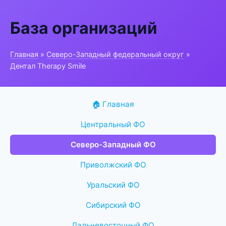
База организаций
Главная
»
Северо-Западный федеральный округ
»
Дентал Therapy Smile
🏠 Главная
Центральный ФО
Северо-Западный ФО
Приволжский ФО
Уральский ФО
Сибирский ФО
Дальневосточный ФО