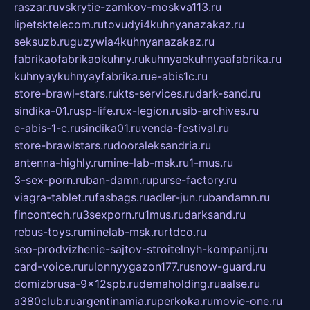
raszar.ru
vskrytie-zamkov-moskva113.ru
lipetsktelecom.ru
tovudyi4kuhnyanazakaz.ru
seksuzb.ru
guzywia4kuhnyanazakaz.ru
fabrikaofabrikaokuhny.ru
kuhnyaekuhnyaafabrika.ru
kuhnyaykuhnyayfabrika.ru
e-abis1c.ru
store-brawl-stars.ru
kts-services.ru
dark-sand.ru
sindika-01.ru
sp-life.ru
x-legion.ru
sib-archives.ru
e-abis-1-c.ru
sindika01.ru
venda-festival.ru
store-brawlstars.ru
dooraleksandria.ru
antenna-highly.ru
mine-lab-msk.ru
1-mus.ru
3-sex-porn.ru
ban-damn.ru
purse-factory.ru
viagra-tablet.ru
fasbags.ru
adler-jun.ru
bandamn.ru
fincontech.ru
3sexporn.ru
1mus.ru
darksand.ru
rebus-toys.ru
minelab-msk.ru
rtdco.ru
seo-prodvizhenie-sajtov-stroitelnyh-kompanij.ru
card-voice.ru
rulonnyygazon177.ru
snow-guard.ru
domizbrusa-9x12spb.ru
demaholding.ru
aalse.ru
a380club.ru
argentinamia.ru
perkoka.ru
movie-one.ru