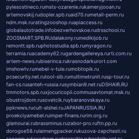
pylesostineco.ru
msts-ozarenie.ru
kameryjooan.ru
artemovskij.ru
dopler.spb.ru
aid70.ru
metall-perm.ru
ndm.msk.ru
ratingzooshop.ru
apiaccess.ru
globalautotrade.info
bezverhovskoe.ru
drsschool.ru
ZOOSMART.SPB.RU
dalakony.ru
medikijob.ru
remontt.spb.ru
photostudia.spb.ru
myragon.ru
terramia.ru
academy62.ru
gardengallereya.ru
rti.com.ru
artem-news.ru
biserinca.ru
krasnodarkurort.com
imshowtv.ru
mebel-v-tule.ru
mobtopik.ru
pcsecurity.net.ru
tool-sib.ru
multimetrunit.ru
sp-tour.ru
fan-cs.ru
santeh-russia.ru
symbian9.net.ru
DSHAIR.RU
tmmotors.spb.ru
xjocuricopii.com
musavtomat.msk.ru
obustrojdom.ru
sovetcik.ru
ybaranovskaya.ru
ppknews.ru
cult-alshei.ru
JAPANRUSSIA.RU
proekciyamebel.ru
imper-finans.ru
rim.org.ru
glamourai.ru
brassminus.ru
zabor-pro.ru
ftn.pp.ru
dorogoe58.ru
laimengpacker.ru
kuzova-zapchasti.ru
sageerp.ru
taxodrom.ru
dsrazvitie.ru
hardcity.net.ru