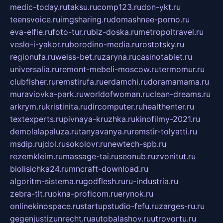
medic-today.ru
taksu.ru
comp123.ru
don-ykt.ru
teensvoice.ru
imgsharing.ru
domashnee-porno.ru
eva-elfie.ru
foto-tur.ru
biz-doska.ru
metropoltravel.ru
veslo-i-yakor.ru
borodino-media.ru
rostotsky.ru
regionufa.ru
weiss-bet.ru
zaryna.ru
casinotablet.ru
universalia.ru
remont-mebeli-moscow.ru
termomur.ru
clubfisher.ru
remstirufa.ru
erdamchi.ru
doramamama.ru
muraviovka-park.ru
worldofwoman.ru
clean-dreams.ru
arkrym.ru
kristinita.ru
dircomputer.ru
healthenter.ru
textexperts.ru
pivnaya-kruzhka.ru
kinofilmy-2021.ru
demolalapaluza.ru
tanyavanya.ru
remstir-tolyatti.ru
msdip.ru
jdol.ru
sokolovr.ru
newtech-spb.ru
rezemkleim.ru
massage-tai.ru
seonub.ru
zvonitut.ru
biolisichka24.ru
mncraft-download.ru
algoritm-sistema.ru
godflesh.ru
ru-industria.ru
zebra-tlt.ru
okna-proficom.ru
erynok.ru
onlinekinospace.ru
startupstudio-fefu.ru
zarges-ru.ru
gegenjustizunrecht.ru
autobalashov.ru
utrovortu.ru