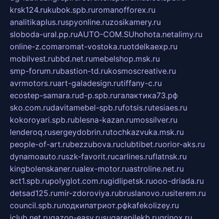
krsk124.ru
kubok.spb.ru
romanofforex.ru
analitikaplus.ru
spyonline.ru
zosikamery.ru
sloboda-ural.pp.ru
AUTO-COM.SU
hohota.net
alimy.ru
online-z.com
aromat-vostoka.ru
otdelkaexp.ru
mobilvest.ru
bbd.net.ru
mebelshop.msk.ru
smp-forum.ru
bastion-td.ru
kosmoscreative.ru
avrmotors.ru
art-galadesign.ru
tiffany-c.ru
ecostep-samara.ru
d-p.spb.ru
галактика73.рф
sko.com.ru
davitamebel-spb.ru
fotsis.ru
tesiaes.ru
kokoroyari.spb.ru
blesna-kazan.ru
mossilver.ru
lenderoq.ru
sergeydobrin.ru
tochkazvuka.msk.ru
people-of-art.ru
bezzubova.ru
clubtibet.ru
orior-aks.ru
dynamoauto.ru
szk-favorit.ru
carlines.ru
flatnsk.ru
kingbolenskaner.ru
alex-motor.ru
astroline.net.ru
act1.spb.ru
polyglot.com.ru
gidlipetsk.ru
ooo-driada.ru
detsad125.ru
mir-zdoroviya.ru
bruslanovo.ru
siterem.ru
council.spb.ru
лодкипатриот.рф
kafekolizey.ru
iclub.net.ru
gazon-easy.ru
sugarepilekb.ru
grinox.ru