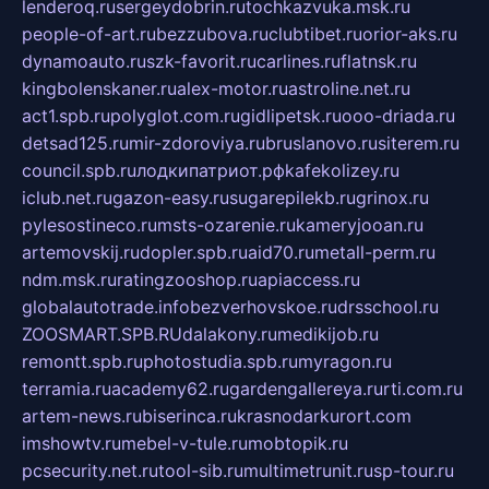
lenderoq.ru
sergeydobrin.ru
tochkazvuka.msk.ru
people-of-art.ru
bezzubova.ru
clubtibet.ru
orior-aks.ru
dynamoauto.ru
szk-favorit.ru
carlines.ru
flatnsk.ru
kingbolenskaner.ru
alex-motor.ru
astroline.net.ru
act1.spb.ru
polyglot.com.ru
gidlipetsk.ru
ooo-driada.ru
detsad125.ru
mir-zdoroviya.ru
bruslanovo.ru
siterem.ru
council.spb.ru
лодкипатриот.рф
kafekolizey.ru
iclub.net.ru
gazon-easy.ru
sugarepilekb.ru
grinox.ru
pylesostineco.ru
msts-ozarenie.ru
kameryjooan.ru
artemovskij.ru
dopler.spb.ru
aid70.ru
metall-perm.ru
ndm.msk.ru
ratingzooshop.ru
apiaccess.ru
globalautotrade.info
bezverhovskoe.ru
drsschool.ru
ZOOSMART.SPB.RU
dalakony.ru
medikijob.ru
remontt.spb.ru
photostudia.spb.ru
myragon.ru
terramia.ru
academy62.ru
gardengallereya.ru
rti.com.ru
artem-news.ru
biserinca.ru
krasnodarkurort.com
imshowtv.ru
mebel-v-tule.ru
mobtopik.ru
pcsecurity.net.ru
tool-sib.ru
multimetrunit.ru
sp-tour.ru