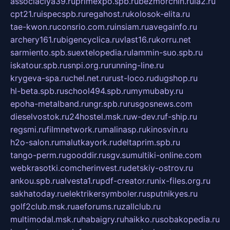
associaciya39.ru
primexpo.spb.ru
bezmorchin.ru
ia2.ru
cpt21.ru
ispecspb.ru
regahost.ru
kolosok-elita.ru
tae-kwon.ru
consrio.com.ru
insiam.ru
avegainfo.ru
archery161.ru
bigencyclica.ru
vlast16.ru
korru.net
sarmiento.spb.su
extelopedia.ru
lammin-suo.spb.ru
iskatour.spb.ru
snpi.org.ru
running-line.ru
krygeva-spa.ru
chel.net.ru
rust-loco.ru
dugshop.ru
hl-beta.spb.ru
school494.spb.ru
mymubaby.ru
epoha-metalband.ru
ngr.spb.ru
rusgosnews.com
dieselvostok.ru
24hostel.msk.ru
w-dev.ru
f-ship.ru
regsmi.ru
filmnetwork.ru
malinasp.ru
kinosvin.ru
h2o-salon.ru
malutkayork.ru
deltaprim.spb.ru
tango-perm.ru
gooddir.ru
sgv.su
multiki-online.com
webkrasotki.com
cherinvest.ru
detskiy-ostrov.ru
ankou.spb.ru
alvesta1.ru
pdf-creator.ru
nix-files.org.ru
sakhatoday.ru
elektrikersymboler.ru
sputnikyes.ru
golf2club.msk.ru
aeforums.ru
zallclub.ru
multimodal.msk.ru
habaigry.ru
haikko.ru
sobakopedia.ru