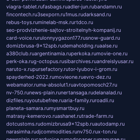
viagra-tablet.ru
fasbags.ru
adler-jun.ru
bandamn.ru
fincontech.ru
3sexporn.ru
1mus.ru
darksand.ru
rebus-toys.ru
minelab-msk.ru
rtdco.ru
seo-prodvizhenie-sajtov-stroitelnyh-kompanij.ru
card-voice.ru
rulonnyygazon177.ru
snow-guard.ru
domizbrusa-9x12spb.ru
demaholding.ru
aalse.ru
a380club.ru
argentinamia.ru
perkoka.ru
movie-one.ru
perk-oka.ru
g-octopus.ru
sibarchives.ru
andreislyusar.ru
naruto-x.ru
pursefactory.ru
tor-lyubov-i-grom.ru
spayderhed-2022.ru
movieone.ru
evro-dez.ru
webamator.ru
ma-absolut1.ru
avtopomosch27.ru
nv-750.ru
news-plain.ru
nertansaga.ru
delanalad.ru
dizfiles.ru
youtubefree.ru
aria-family.ru
roadli.ru
planeta-samara.ru
mysmartbuy.ru
matrasy-kemerovo.ru
ashanet.ru
trade-farm.ru
dotcustoms.ru
domizbrusa9x12spb.ru
autodamp.ru
narasimha.ru
djcommodities.ru
nv750.ru
x-ton.ru
newsplain.ru
cardvoice.ru
modopaper.ru
manunae.ru