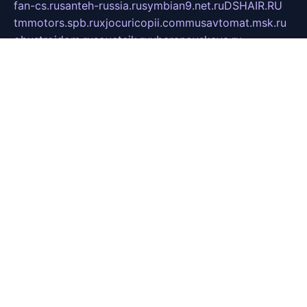
fan-cs.ru
santeh-russia.ru
symbian9.net.ru
DSHAIR.RU
tmmotors.spb.ru
xjocuricopii.com
musavtomat.msk.ru
obustrojdom.ru
sovetcik.ru
ybaranovskaya.ru
ppknews.ru
cult-alshei.ru
JAPANRUSSIA.RU
proekciyamebel.ru
imper-finans.ru
rim.org.ru
glamourai.ru
brassminus.ru
zabor-pro.ru
ftn.pp.ru
dorogoe58.ru
laimengpacker.ru
kuzova-zapchasti.ru
sageerp.ru
taxodrom.ru
dsrazvitie.ru
hardcity.net.ru
ratinghomegames.ru
topservice25.ru
gubernyan.ru
gtglasslined.ru
ii4.ru
tssport.spb.ru
andorra24.com
blackwallstreet.ru
oboimos.ru
optim-doors.com.ru
ikuch.ru
nycr.org.ru
npa21.ru
vremya-ch.spb.ru
desert000.ru
ivtorgi.ru
ifiori.ru
catalog-statei.ru
dcv.org.ru
spetsmaster174.ru
ipkameryhiseeu.ru
dum26.ru
ruspol.spb.ru
fr-opendp.ru
kam-solnyshko.ru
cheyenne-arapaho.ru
sevzapmetal.spb.ru
ted-lapidus.spb.ru
parasite-eliminator.ru
sigma-complete.ru
modernworld.ru
dama-moda.ru