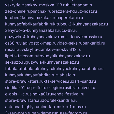
vskrytie-zamkov-moskva-113.ru
biletnadom.ru
zed-online.ru
pimchax.ru
brazzers-hd.ru
z-host.ru
kitubeu2kuhnyanazakaz.ru
naperekate.ru
kuhnyaofabrikaufabrik.ru
kitubeu-2-kuhnyanazakaz.ru
xehyroo-5-kuhnyanazakaz.ru
cs-68.ru
guzywia-4-kuhnyanazakaz.ru
mir-tk.ru
vlknrussia.ru
cs68.ru
vladivostok-map.ru
video-seks.ru
bankaribi.ru
raszar.ru
vskrytie-zamkov-moskva113.ru
lipetsktelecom.ru
tovudyi4kuhnyanazakaz.ru
seksuzb.ru
guzywia4kuhnyanazakaz.ru
fabrikaofabrikaokuhny.ru
kuhnyaekuhnyaafabrika.ru
kuhnyaykuhnyayfabrika.ru
e-abis1c.ru
store-brawl-stars.ru
kts-services.ru
dark-sand.ru
sindika-01.ru
sp-life.ru
x-legion.ru
sib-archives.ru
e-abis-1-c.ru
sindika01.ru
venda-festival.ru
store-brawlstars.ru
dooraleksandria.ru
antenna-highly.ru
mine-lab-msk.ru
1-mus.ru
3-sex-porn.ru
ban-damn.ru
purse-factory.ru