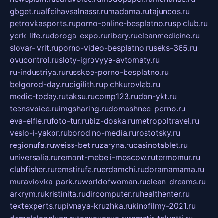
gbget.ru
alfeihavsalnassr.ru
madoma.ru
tajuncos.ru
petrovkasports.ru
porno-online-besplatno.ru
splclub.ru
york-life.ru
doroga-expo.ru
ribery.ru
cleanmedicine.ru
slovar-ivrit.ru
porno-video-besplatno.ru
seks-365.ru
ovucontrol.ru
sloty-igrovyye-avtomaty.ru
ru-industriya.ru
russkoe-porno-besplatno.ru
belgorod-day.ru
digilith.ru
pichkurovlab.ru
medic-today.ru
taksu.ru
comp123.ru
don-ykt.ru
teensvoice.ru
imgsharing.ru
domashnee-porno.ru
eva-elfie.ru
foto-tur.ru
biz-doska.ru
metropoltravel.ru
veslo-i-yakor.ru
borodino-media.ru
rostotsky.ru
regionufa.ru
weiss-bet.ru
zaryna.ru
casinotablet.ru
universalia.ru
remont-mebeli-moscow.ru
termomur.ru
clubfisher.ru
remstirufa.ru
erdamchi.ru
doramamama.ru
muraviovka-park.ru
worldofwoman.ru
clean-dreams.ru
arkrym.ru
kristinita.ru
dircomputer.ru
healthenter.ru
textexperts.ru
pivnaya-kruzhka.ru
kinofilmy-2021.ru