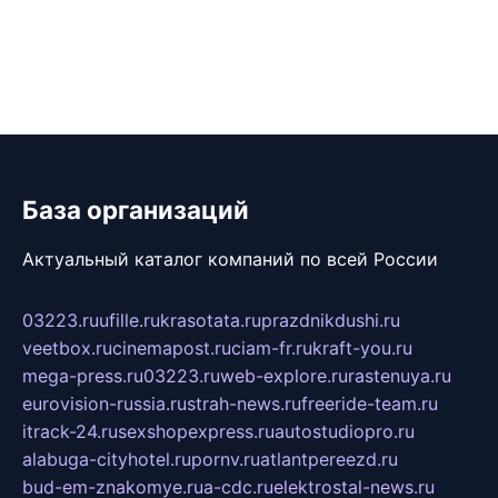
База организаций
Актуальный каталог компаний по всей России
03223.ru
ufille.ru
krasotata.ru
prazdnikdushi.ru
veetbox.ru
cinemapost.ru
ciam-fr.ru
kraft-you.ru
mega-press.ru
03223.ru
web-explore.ru
rastenuya.ru
eurovision-russia.ru
strah-news.ru
freeride-team.ru
itrack-24.ru
sexshopexpress.ru
autostudiopro.ru
alabuga-cityhotel.ru
pornv.ru
atlantpereezd.ru
bud-em-znakomye.ru
a-cdc.ru
elektrostal-news.ru