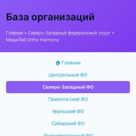
База организаций
Главная
»
Северо-Западный федеральный округ
»
МедиЛаб Ortho Harmony
🏠 Главная
Центральный ФО
Северо-Западный ФО
Приволжский ФО
Уральский ФО
Сибирский ФО
Дальневосточный ФО