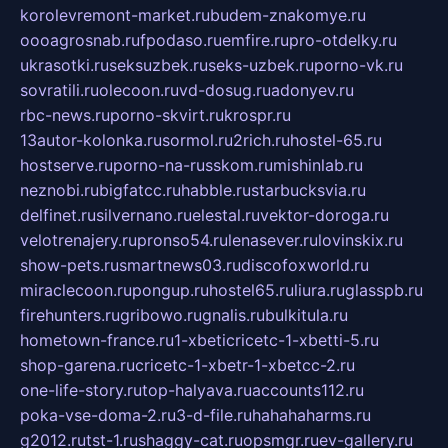
korolevremont-market.ru
budem-znakomye.ru
oooagrosnab.ru
fpodaso.ru
emfire.ru
pro-otdelky.ru
ukrasotki.ru
seksuzbek.ru
seks-uzbek.ru
porno-vk.ru
sovratili.ru
olecoon.ru
vd-dosug.ru
adonyev.ru
rbc-news.ru
porno-skvirt.ru
krospr.ru
13autor-kolonka.ru
sormol.ru
2rich.ru
hostel-65.ru
hostserve.ru
porno-na-russkom.ru
mishinlab.ru
neznobi.ru
bigfatcc.ru
habble.ru
starbucksvia.ru
delfinet.ru
silvernano.ru
elestal.ru
vektor-doroga.ru
velotrenajery.ru
pronso54.ru
lenasever.ru
lovinskix.ru
show-pets.ru
smartnews03.ru
discofoxworld.ru
miraclecoon.ru
pongup.ru
hostel65.ru
liura.ru
glasspb.ru
firehunters.ru
gribowo.ru
gnalis.ru
bulkitula.ru
hometown-france.ru
1-xbeticricetc-1-xbetti-5.ru
shop-garena.ru
cricetc-1-xbetr-1-xbetcc-2.ru
one-life-story.ru
top-halyava.ru
accounts112.ru
poka-vse-doma-2.ru
3-d-file.ru
hahahaharms.ru
g2012.ru
tst-1.ru
shaggy-cat.ru
opsmgr.ru
ev-gallery.ru