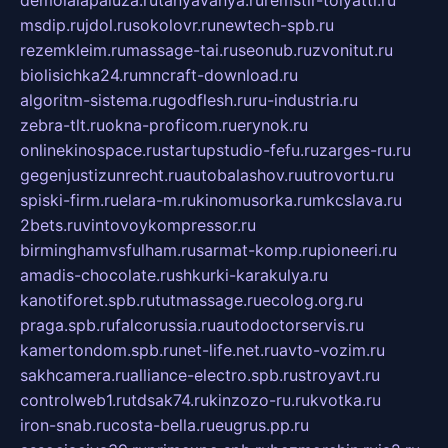
demolalapaluza.ru
tanyavanya.ru
remstir-tolyatti.ru
msdip.ru
jdol.ru
sokolovr.ru
newtech-spb.ru
rezemkleim.ru
massage-tai.ru
seonub.ru
zvonitut.ru
biolisichka24.ru
mncraft-download.ru
algoritm-sistema.ru
godflesh.ru
ru-industria.ru
zebra-tlt.ru
okna-proficom.ru
erynok.ru
onlinekinospace.ru
startupstudio-fefu.ru
zarges-ru.ru
gegenjustizunrecht.ru
autobalashov.ru
utrovortu.ru
spiski-firm.ru
elara-m.ru
kinomusorka.ru
mkcslava.ru
2bets.ru
vintovoykompressor.ru
birminghamvsfulham.ru
sarmat-komp.ru
pioneeri.ru
amadis-chocolate.ru
shkurki-karakulya.ru
kanotiforet.spb.ru
tutmassage.ru
ecolog.org.ru
praga.spb.ru
falcorussia.ru
autodoctorservis.ru
kamertondom.spb.ru
net-life.net.ru
avto-vozim.ru
sakhcamera.ru
alliance-electro.spb.ru
stroyavt.ru
controlweb1.ru
tdsak74.ru
kinzozo-ru.ru
kvotka.ru
iron-snab.ru
costa-bella.ru
eugrus.pp.ru