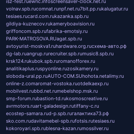
isz-fest.ru
ewnc.info
screensaver-clock.net.ru
volnav.spb.ru
comnat.ru
npf.net.ru
7bit.pp.ru
kalugatur.ru
tesiaes.ru
card.com.ru
kazanka.spb.ru
gildiya-kuznecov.ru
kameryboavision.ru
griffoncom.spb.ru
fabrika-emotsiy.ru
PARK-MATROSOVA.RU
agat.spb.ru
avtoyurist-moskva1.ru
hardware.org.ru
схема-авто.рф
dg-lab.ru
angrup.ru
recruiter.spb.ru
music8.spb.ru
krsk124.ru
kubok.spb.ru
romanofforex.ru
analitikaplus.ru
spyonline.ru
zosikamery.ru
sloboda-ural.pp.ru
AUTO-COM.SU
hohota.net
alimy.ru
online-z.com
aromat-vostoka.ru
otdelkaexp.ru
mobilvest.ru
bbd.net.ru
mebelshop.msk.ru
smp-forum.ru
bastion-td.ru
kosmoscreative.ru
avrmotors.ru
art-galadesign.ru
tiffany-c.ru
ecostep-samara.ru
d-p.spb.ru
галактика73.рф
sko.com.ru
davitamebel-spb.ru
fotsis.ru
tesiaes.ru
kokoroyari.spb.ru
blesna-kazan.ru
mossilver.ru