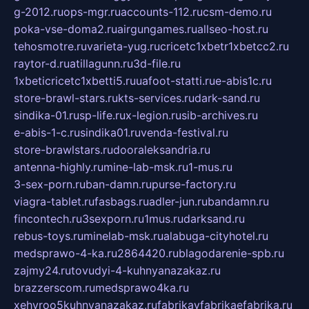
g-2012.ru
ops-mgr.ru
accounts-112.ru
csm-demo.ru
poka-vse-doma2.ru
airgungames.ru
allseo-host.ru
tehosmotre.ru
varieta-yug.ru
cricetc1xbetr1xbetcc2.ru
raytor-d.ru
atillagunn.ru
3d-file.ru
1xbeticricetc1xbetti5.ru
uafoot-statti.ru
e-abis1c.ru
store-brawl-stars.ru
kts-services.ru
dark-sand.ru
sindika-01.ru
sp-life.ru
x-legion.ru
sib-archives.ru
e-abis-1-c.ru
sindika01.ru
venda-festival.ru
store-brawlstars.ru
dooraleksandria.ru
antenna-highly.ru
mine-lab-msk.ru
1-mus.ru
3-sex-porn.ru
ban-damn.ru
purse-factory.ru
viagra-tablet.ru
fasbags.ru
adler-jun.ru
bandamn.ru
fincontech.ru
3sexporn.ru
1mus.ru
darksand.ru
rebus-toys.ru
minelab-msk.ru
alabuga-cityhotel.ru
medsprawo-4-ka.ru
2864420.ru
blagodarenie-spb.ru
zajmy24.ru
tovudyi-4-kuhnyanazakaz.ru
brazzerscom.ru
medsprawo4ka.ru
xehyroo5kuhnyanazakaz.ru
fabrikayfabrikaefabrika.ru