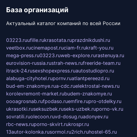
База организаций
Актуальный каталог компаний по всей России
03223.ru
ufille.ru
krasotata.ru
prazdnikdushi.ru
veetbox.ru
cinemapost.ru
ciam-fr.ru
kraft-you.ru
mega-press.ru
03223.ru
web-explore.ru
rastenuya.ru
eurovision-russia.ru
strah-news.ru
freeride-team.ru
itrack-24.ru
sexshopexpress.ru
autostudiopro.ru
alabuga-cityhotel.ru
pornv.ru
atlantpereezd.ru
bud-em-znakomye.ru
a-cdc.ru
elektrostal-news.ru
korolevremont-market.ru
budem-znakomye.ru
oooagrosnab.ru
fpodaso.ru
emfire.ru
pro-otdelky.ru
ukrasotki.ru
seksuzbek.ru
seks-uzbek.ru
porno-vk.ru
sovratili.ru
olecoon.ru
vd-dosug.ru
adonyev.ru
rbc-news.ru
porno-skvirt.ru
krospr.ru
13autor-kolonka.ru
sormol.ru
2rich.ru
hostel-65.ru