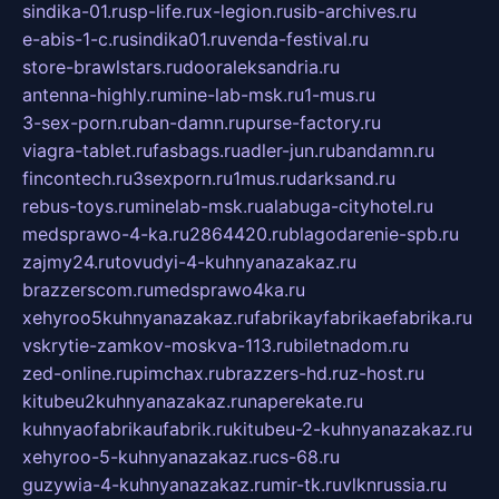
sindika-01.ru
sp-life.ru
x-legion.ru
sib-archives.ru
e-abis-1-c.ru
sindika01.ru
venda-festival.ru
store-brawlstars.ru
dooraleksandria.ru
antenna-highly.ru
mine-lab-msk.ru
1-mus.ru
3-sex-porn.ru
ban-damn.ru
purse-factory.ru
viagra-tablet.ru
fasbags.ru
adler-jun.ru
bandamn.ru
fincontech.ru
3sexporn.ru
1mus.ru
darksand.ru
rebus-toys.ru
minelab-msk.ru
alabuga-cityhotel.ru
medsprawo-4-ka.ru
2864420.ru
blagodarenie-spb.ru
zajmy24.ru
tovudyi-4-kuhnyanazakaz.ru
brazzerscom.ru
medsprawo4ka.ru
xehyroo5kuhnyanazakaz.ru
fabrikayfabrikaefabrika.ru
vskrytie-zamkov-moskva-113.ru
biletnadom.ru
zed-online.ru
pimchax.ru
brazzers-hd.ru
z-host.ru
kitubeu2kuhnyanazakaz.ru
naperekate.ru
kuhnyaofabrikaufabrik.ru
kitubeu-2-kuhnyanazakaz.ru
xehyroo-5-kuhnyanazakaz.ru
cs-68.ru
guzywia-4-kuhnyanazakaz.ru
mir-tk.ru
vlknrussia.ru