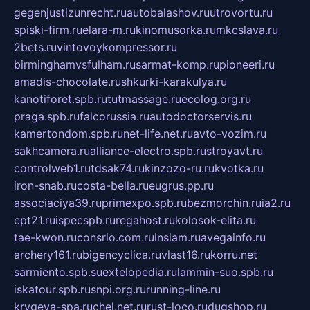
gegenjustizunrecht.ru
autobalashov.ru
utrovortu.ru
spiski-firm.ru
elara-m.ru
kinomusorka.ru
mkcslava.ru
2bets.ru
vintovoykompressor.ru
birminghamvsfulham.ru
sarmat-komp.ru
pioneeri.ru
amadis-chocolate.ru
shkurki-karakulya.ru
kanotiforet.spb.ru
tutmassage.ru
ecolog.org.ru
praga.spb.ru
falcorussia.ru
autodoctorservis.ru
kamertondom.spb.ru
net-life.net.ru
avto-vozim.ru
sakhcamera.ru
alliance-electro.spb.ru
stroyavt.ru
controlweb1.ru
tdsak74.ru
kinzozo-ru.ru
kvotka.ru
iron-snab.ru
costa-bella.ru
eugrus.pp.ru
associaciya39.ru
primexpo.spb.ru
bezmorchin.ru
ia2.ru
cpt21.ru
ispecspb.ru
regahost.ru
kolosok-elita.ru
tae-kwon.ru
consrio.com.ru
insiam.ru
avegainfo.ru
archery161.ru
bigencyclica.ru
vlast16.ru
korru.net
sarmiento.spb.su
extelopedia.ru
lammin-suo.spb.ru
iskatour.spb.ru
snpi.org.ru
running-line.ru
krygeva-spa.ru
chel.net.ru
rust-loco.ru
dugshop.ru