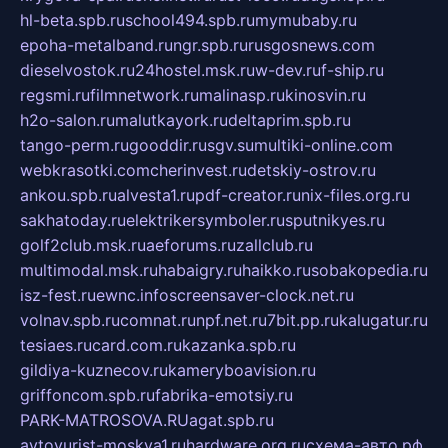
hl-beta.spb.ru
school494.spb.ru
mymubaby.ru
epoha-metalband.ru
ngr.spb.ru
rusgosnews.com
dieselvostok.ru
24hostel.msk.ru
w-dev.ru
f-ship.ru
regsmi.ru
filmnetwork.ru
malinasp.ru
kinosvin.ru
h2o-salon.ru
malutkayork.ru
deltaprim.spb.ru
tango-perm.ru
gooddir.ru
sgv.su
multiki-online.com
webkrasotki.com
cherinvest.ru
detskiy-ostrov.ru
ankou.spb.ru
alvesta1.ru
pdf-creator.ru
nix-files.org.ru
sakhatoday.ru
elektrikersymboler.ru
sputnikyes.ru
golf2club.msk.ru
aeforums.ru
zallclub.ru
multimodal.msk.ru
habaigry.ru
haikko.ru
sobakopedia.ru
isz-fest.ru
ewnc.info
screensaver-clock.net.ru
volnav.spb.ru
comnat.ru
npf.net.ru
7bit.pp.ru
kalugatur.ru
tesiaes.ru
card.com.ru
kazanka.spb.ru
gildiya-kuznecov.ru
kameryboavision.ru
griffoncom.spb.ru
fabrika-emotsiy.ru
PARK-MATROSOVA.RU
agat.spb.ru
avtoyurist-moskva1.ru
hardware.org.ru
схема-авто.рф