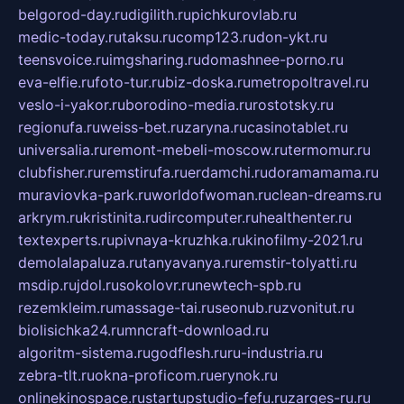
belgorod-day.ru
digilith.ru
pichkurovlab.ru
medic-today.ru
taksu.ru
comp123.ru
don-ykt.ru
teensvoice.ru
imgsharing.ru
domashnee-porno.ru
eva-elfie.ru
foto-tur.ru
biz-doska.ru
metropoltravel.ru
veslo-i-yakor.ru
borodino-media.ru
rostotsky.ru
regionufa.ru
weiss-bet.ru
zaryna.ru
casinotablet.ru
universalia.ru
remont-mebeli-moscow.ru
termomur.ru
clubfisher.ru
remstirufa.ru
erdamchi.ru
doramamama.ru
muraviovka-park.ru
worldofwoman.ru
clean-dreams.ru
arkrym.ru
kristinita.ru
dircomputer.ru
healthenter.ru
textexperts.ru
pivnaya-kruzhka.ru
kinofilmy-2021.ru
demolalapaluza.ru
tanyavanya.ru
remstir-tolyatti.ru
msdip.ru
jdol.ru
sokolovr.ru
newtech-spb.ru
rezemkleim.ru
massage-tai.ru
seonub.ru
zvonitut.ru
biolisichka24.ru
mncraft-download.ru
algoritm-sistema.ru
godflesh.ru
ru-industria.ru
zebra-tlt.ru
okna-proficom.ru
erynok.ru
onlinekinospace.ru
startupstudio-fefu.ru
zarges-ru.ru