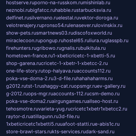
hostserve.ru
porno-na-russkom.ru
mishinlab.ru
neznobi.ru
bigfatcc.ru
habble.ru
starbucksvia.ru
delfinet.ru
silvernano.ru
elestal.ru
vektor-doroga.ru
velotrenajery.ru
pronso54.ru
lenasever.ru
lovinskix.ru
show-pets.ru
smartnews03.ru
discofoxworld.ru
miraclecoon.ru
pongup.ru
hostel65.ru
liura.ru
glasspb.ru
firehunters.ru
gribowo.ru
gnalis.ru
bulkitula.ru
hometown-france.ru
1-xbeticricetc-1-xbetti-5.ru
shop-garena.ru
cricetc-1-xbetr-1-xbetcc-2.ru
one-life-story.ru
top-halyava.ru
accounts112.ru
poka-vse-doma-2.ru
3-d-file.ru
hahahaharms.ru
g2012.ru
tst-1.ru
shaggy-cat.ru
opsmgr.ru
ev-gallery.ru
g-2012.ru
ops-mgr.ru
accounts-112.ru
csm-demo.ru
poka-vse-doma2.ru
airgungames.ru
allseo-host.ru
tehosmotre.ru
varieta-yug.ru
cricetc1xbetr1xbetcc2.ru
raytor-d.ru
atillagunn.ru
3d-file.ru
1xbeticricetc1xbetti5.ru
uafoot-statti.ru
e-abis1c.ru
store-brawl-stars.ru
kts-services.ru
dark-sand.ru