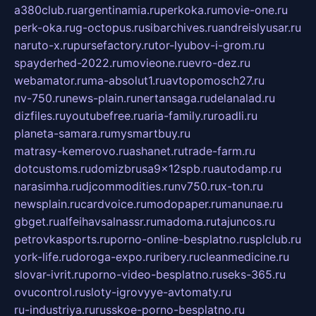
a380club.ru
argentinamia.ru
perkoka.ru
movie-one.ru
perk-oka.ru
g-octopus.ru
sibarchives.ru
andreislyusar.ru
naruto-x.ru
pursefactory.ru
tor-lyubov-i-grom.ru
spayderhed-2022.ru
movieone.ru
evro-dez.ru
webamator.ru
ma-absolut1.ru
avtopomosch27.ru
nv-750.ru
news-plain.ru
nertansaga.ru
delanalad.ru
dizfiles.ru
youtubefree.ru
aria-family.ru
roadli.ru
planeta-samara.ru
mysmartbuy.ru
matrasy-kemerovo.ru
ashanet.ru
trade-farm.ru
dotcustoms.ru
domizbrusa9x12spb.ru
autodamp.ru
narasimha.ru
djcommodities.ru
nv750.ru
x-ton.ru
newsplain.ru
cardvoice.ru
modopaper.ru
manunae.ru
gbget.ru
alfeihavsalnassr.ru
madoma.ru
tajuncos.ru
petrovkasports.ru
porno-online-besplatno.ru
splclub.ru
york-life.ru
doroga-expo.ru
ribery.ru
cleanmedicine.ru
slovar-ivrit.ru
porno-video-besplatno.ru
seks-365.ru
ovucontrol.ru
sloty-igrovyye-avtomaty.ru
ru-industriya.ru
russkoe-porno-besplatno.ru