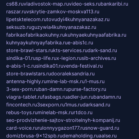
cs68.ru
vladivostok-map.ru
video-seks.ru
bankaribi.ru
raszar.ru
vskrytie-zamkov-moskva113.ru
lipetsktelecom.ru
tovudyi4kuhnyanazakaz.ru
seksuzb.ru
guzywia4kuhnyanazakaz.ru
fabrikaofabrikaokuhny.ru
kuhnyaekuhnyaafabrika.ru
kuhnyaykuhnyayfabrika.ru
e-abis1c.ru
store-brawl-stars.ru
kts-services.ru
dark-sand.ru
sindika-01.ru
sp-life.ru
x-legion.ru
sib-archives.ru
e-abis-1-c.ru
sindika01.ru
venda-festival.ru
store-brawlstars.ru
dooraleksandria.ru
antenna-highly.ru
mine-lab-msk.ru
1-mus.ru
3-sex-porn.ru
ban-damn.ru
purse-factory.ru
viagra-tablet.ru
fasbags.ru
adler-jun.ru
bandamn.ru
fincontech.ru
3sexporn.ru
1mus.ru
darksand.ru
rebus-toys.ru
minelab-msk.ru
rtdco.ru
seo-prodvizhenie-sajtov-stroitelnyh-kompanij.ru
card-voice.ru
rulonnyygazon177.ru
snow-guard.ru
domizbrusa-9x12spb.ru
demaholding.ru
aalse.ru