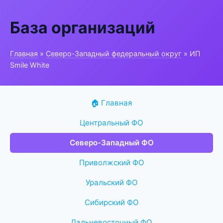
База организаций
Главная
»
Северо-Западный федеральный округ
» ИП
Smile White
🏠 Главная
Центральный ФО
Северо-Западный ФО
Приволжский ФО
Уральский ФО
Сибирский ФО
Дальневосточный ФО