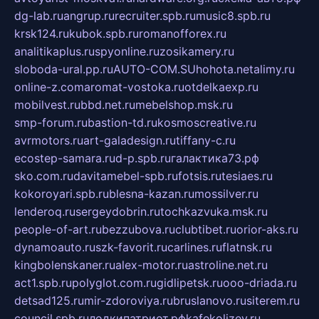
dg-lab.ru
angrup.ru
recruiter.spb.ru
music8.spb.ru
krsk124.ru
kubok.spb.ru
romanofforex.ru
analitikaplus.ru
spyonline.ru
zosikamery.ru
sloboda-ural.pp.ru
AUTO-COM.SU
hohota.net
alimy.ru
online-z.com
aromat-vostoka.ru
otdelkaexp.ru
mobilvest.ru
bbd.net.ru
mebelshop.msk.ru
smp-forum.ru
bastion-td.ru
kosmoscreative.ru
avrmotors.ru
art-galadesign.ru
tiffany-c.ru
ecostep-samara.ru
d-p.spb.ru
галактика73.рф
sko.com.ru
davitamebel-spb.ru
fotsis.ru
tesiaes.ru
kokoroyari.spb.ru
blesna-kazan.ru
mossilver.ru
lenderoq.ru
sergeydobrin.ru
tochkazvuka.msk.ru
people-of-art.ru
bezzubova.ru
clubtibet.ru
orior-aks.ru
dynamoauto.ru
szk-favorit.ru
carlines.ru
flatnsk.ru
kingbolenskaner.ru
alex-motor.ru
astroline.net.ru
act1.spb.ru
polyglot.com.ru
gidlipetsk.ru
ooo-driada.ru
detsad125.ru
mir-zdoroviya.ru
bruslanovo.ru
siterem.ru
council.spb.ru
лодкипатриот.рф
kafekolizey.ru