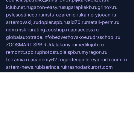
iclub.net.ru
gazon-easy.ru
sugarepilekb.ru
grinox.ru
pylesostineco.ru
msts-ozarenie.ru
kameryjooan.ru
artemovskij.ru
dopler.spb.ru
aid70.ru
metall-perm.ru
ndm.msk.ru
ratingzooshop.ru
apiaccess.ru
globalautotrade.info
bezverhovskoe.ru
drsschool.ru
ZOOSMART.SPB.RU
dalakony.ru
medikijob.ru
remontt.spb.ru
photostudia.spb.ru
myragon.ru
terramia.ru
academy62.ru
gardengallereya.ru
rti.com.ru
artem-news.ru
biserinca.ru
krasnodarkurort.com
imshowtv.ru
mebel-v-tule.ru
mobtopik.ru
pcsecurity.net.ru
tool-sib.ru
multimetrunit.ru
sp-tour.ru
fan-cs.ru
santeh-russia.ru
symbian9.net.ru
DSHAIR.RU
tmmotors.spb.ru
xjocuricopii.com
musavtomat.msk.ru
obustrojdom.ru
sovetcik.ru
ybaranovskaya.ru
ppknews.ru
cult-alshei.ru
JAPANRUSSIA.RU
proekciyamebel.ru
imper-finans.ru
rim.org.ru
glamourai.ru
brassminus.ru
zabor-pro.ru
ftn.pp.ru