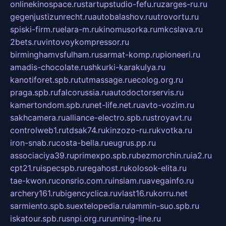
onlinekinospace.ru
startupstudio-fefu.ru
zarges-ru.ru
gegenjustizunrecht.ru
autobalashov.ru
utrovortu.ru
spiski-firm.ru
elara-m.ru
kinomusorka.ru
mkcslava.ru
2bets.ru
vintovoykompressor.ru
birminghamvsfulham.ru
sarmat-komp.ru
pioneeri.ru
amadis-chocolate.ru
shkurki-karakulya.ru
kanotiforet.spb.ru
tutmassage.ru
ecolog.org.ru
praga.spb.ru
falcorussia.ru
autodoctorservis.ru
kamertondom.spb.ru
net-life.net.ru
avto-vozim.ru
sakhcamera.ru
alliance-electro.spb.ru
stroyavt.ru
controlweb1.ru
tdsak74.ru
kinzozo-ru.ru
kvotka.ru
iron-snab.ru
costa-bella.ru
eugrus.pp.ru
associaciya39.ru
primexpo.spb.ru
bezmorchin.ru
ia2.ru
cpt21.ru
ispecspb.ru
regahost.ru
kolosok-elita.ru
tae-kwon.ru
consrio.com.ru
insiam.ru
avegainfo.ru
archery161.ru
bigencyclica.ru
vlast16.ru
korru.net
sarmiento.spb.su
extelopedia.ru
lammin-suo.spb.ru
iskatour.spb.ru
snpi.org.ru
running-line.ru