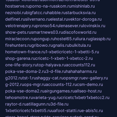
hostserve.ru
porno-na-russkom.ru
mishinlab.ru
neznobi.ru
bigfatcc.ru
habble.ru
starbucksvia.ru
delfinet.ru
silvernano.ru
elestal.ru
vektor-doroga.ru
velotrenajery.ru
pronso54.ru
lenasever.ru
lovinskix.ru
show-pets.ru
smartnews03.ru
discofoxworld.ru
miraclecoon.ru
pongup.ru
hostel65.ru
liura.ru
glasspb.ru
firehunters.ru
gribowo.ru
gnalis.ru
bulkitula.ru
hometown-france.ru
1-xbeticricetc-1-xbetti-5.ru
shop-garena.ru
cricetc-1-xbetr-1-xbetcc-2.ru
one-life-story.ru
top-halyava.ru
accounts112.ru
poka-vse-doma-2.ru
3-d-file.ru
hahahaharms.ru
g2012.ru
tst-1.ru
shaggy-cat.ru
opsmgr.ru
ev-gallery.ru
g-2012.ru
ops-mgr.ru
accounts-112.ru
csm-demo.ru
poka-vse-doma2.ru
airgungames.ru
allseo-host.ru
tehosmotre.ru
varieta-yug.ru
cricetc1xbetr1xbetcc2.ru
raytor-d.ru
atillagunn.ru
3d-file.ru
1xbeticricetc1xbetti5.ru
uafoot-statti.ru
e-abis1c.ru