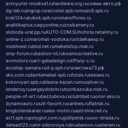
avtoyurist-moskva1.ru
hardware.org.ru
схема-авто.рф
dg-lab.ru
angrup.ru
recruiter.spb.ru
music8.spb.ru
krsk124.ru
kubok.spb.ru
romanofforex.ru
analitikaplus.ru
spyonline.ru
zosikamery.ru
sloboda-ural.pp.ru
AUTO-COM.SU
hohota.net
alimy.ru
online-z.com
aromat-vostoka.ru
otdelkaexp.ru
mobilvest.ru
bbd.net.ru
mebelshop.msk.ru
smp-forum.ru
bastion-td.ru
kosmoscreative.ru
avrmotors.ru
art-galadesign.ru
tiffany-c.ru
ecostep-samara.ru
d-p.spb.ru
галактика73.рф
sko.com.ru
davitamebel-spb.ru
fotsis.ru
tesiaes.ru
kokoroyari.spb.ru
blesna-kazan.ru
mossilver.ru
lenderoq.ru
sergeydobrin.ru
tochkazvuka.msk.ru
people-of-art.ru
bezzubova.ru
clubtibet.ru
orior-aks.ru
dynamoauto.ru
szk-favorit.ru
carlines.ru
flatnsk.ru
kingbolenskaner.ru
alex-motor.ru
astroline.net.ru
act1.spb.ru
polyglot.com.ru
gidlipetsk.ru
ooo-driada.ru
detsad125.ru
mir-zdoroviya.ru
bruslanovo.ru
siterem.ru