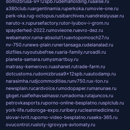
domizbrusa-9x12spb.ru
demaholding.ru
aalse.ru
a380club.ru
argentinamia.ru
perkoka.ru
movie-one.ru
perk-oka.ru
g-octopus.ru
sibarchives.ru
andreislyusar.ru
naruto-x.ru
pursefactory.ru
tor-lyubov-i-grom.ru
spayderhed-2022.ru
movieone.ru
evro-dez.ru
webamator.ru
ma-absolut1.ru
avtopomosch27.ru
nv-750.ru
news-plain.ru
nertansaga.ru
delanalad.ru
dizfiles.ru
youtubefree.ru
aria-family.ru
roadli.ru
planeta-samara.ru
mysmartbuy.ru
matrasy-kemerovo.ru
ashanet.ru
trade-farm.ru
dotcustoms.ru
domizbrusa9x12spb.ru
autodamp.ru
narasimha.ru
djcommodities.ru
nv750.ru
x-ton.ru
newsplain.ru
cardvoice.ru
modopaper.ru
manunae.ru
gbget.ru
alfeihavsalnassr.ru
madoma.ru
tajuncos.ru
petrovkasports.ru
porno-online-besplatno.ru
splclub.ru
york-life.ru
doroga-expo.ru
ribery.ru
cleanmedicine.ru
slovar-ivrit.ru
porno-video-besplatno.ru
seks-365.ru
ovucontrol.ru
sloty-igrovyye-avtomaty.ru