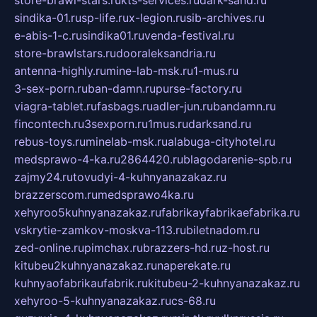
store-brawl-stars.ru
kts-services.ru
dark-sand.ru
sindika-01.ru
sp-life.ru
x-legion.ru
sib-archives.ru
e-abis-1-c.ru
sindika01.ru
venda-festival.ru
store-brawlstars.ru
dooraleksandria.ru
antenna-highly.ru
mine-lab-msk.ru
1-mus.ru
3-sex-porn.ru
ban-damn.ru
purse-factory.ru
viagra-tablet.ru
fasbags.ru
adler-jun.ru
bandamn.ru
fincontech.ru
3sexporn.ru
1mus.ru
darksand.ru
rebus-toys.ru
minelab-msk.ru
alabuga-cityhotel.ru
medsprawo-4-ka.ru
2864420.ru
blagodarenie-spb.ru
zajmy24.ru
tovudyi-4-kuhnyanazakaz.ru
brazzerscom.ru
medsprawo4ka.ru
xehyroo5kuhnyanazakaz.ru
fabrikayfabrikaefabrika.ru
vskrytie-zamkov-moskva-113.ru
biletnadom.ru
zed-online.ru
pimchax.ru
brazzers-hd.ru
z-host.ru
kitubeu2kuhnyanazakaz.ru
naperekate.ru
kuhnyaofabrikaufabrik.ru
kitubeu-2-kuhnyanazakaz.ru
xehyroo-5-kuhnyanazakaz.ru
cs-68.ru