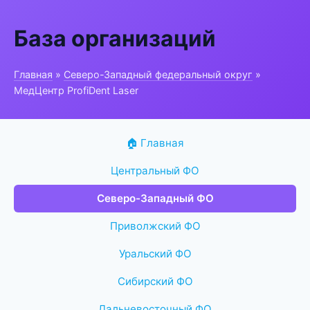
База организаций
Главная
»
Северо-Западный федеральный округ
»
МедЦентр ProfiDent Laser
🏠 Главная
Центральный ФО
Северо-Западный ФО
Приволжский ФО
Уральский ФО
Сибирский ФО
Дальневосточный ФО