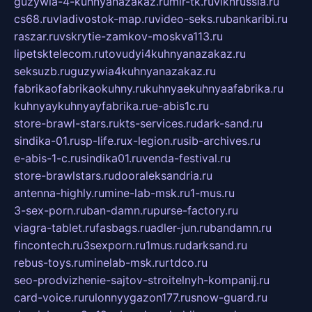
guzywia-4-kuhnyanazakaz.ru
mir-tk.ru
vlknrussia.ru
cs68.ru
vladivostok-map.ru
video-seks.ru
bankaribi.ru
raszar.ru
vskrytie-zamkov-moskva113.ru
lipetsktelecom.ru
tovudyi4kuhnyanazakaz.ru
seksuzb.ru
guzywia4kuhnyanazakaz.ru
fabrikaofabrikaokuhny.ru
kuhnyaekuhnyaafabrika.ru
kuhnyaykuhnyayfabrika.ru
e-abis1c.ru
store-brawl-stars.ru
kts-services.ru
dark-sand.ru
sindika-01.ru
sp-life.ru
x-legion.ru
sib-archives.ru
e-abis-1-c.ru
sindika01.ru
venda-festival.ru
store-brawlstars.ru
dooraleksandria.ru
antenna-highly.ru
mine-lab-msk.ru
1-mus.ru
3-sex-porn.ru
ban-damn.ru
purse-factory.ru
viagra-tablet.ru
fasbags.ru
adler-jun.ru
bandamn.ru
fincontech.ru
3sexporn.ru
1mus.ru
darksand.ru
rebus-toys.ru
minelab-msk.ru
rtdco.ru
seo-prodvizhenie-sajtov-stroitelnyh-kompanij.ru
card-voice.ru
rulonnyygazon177.ru
snow-guard.ru