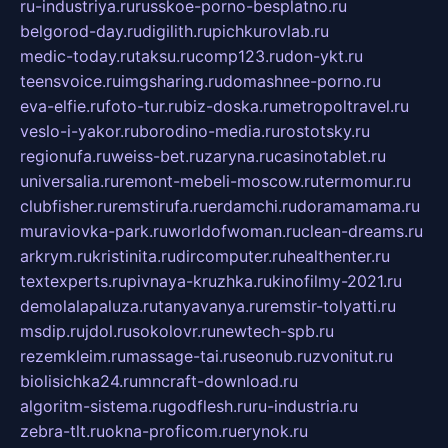
ru-industriya.ru
russkoe-porno-besplatno.ru
belgorod-day.ru
digilith.ru
pichkurovlab.ru
medic-today.ru
taksu.ru
comp123.ru
don-ykt.ru
teensvoice.ru
imgsharing.ru
domashnee-porno.ru
eva-elfie.ru
foto-tur.ru
biz-doska.ru
metropoltravel.ru
veslo-i-yakor.ru
borodino-media.ru
rostotsky.ru
regionufa.ru
weiss-bet.ru
zaryna.ru
casinotablet.ru
universalia.ru
remont-mebeli-moscow.ru
termomur.ru
clubfisher.ru
remstirufa.ru
erdamchi.ru
doramamama.ru
muraviovka-park.ru
worldofwoman.ru
clean-dreams.ru
arkrym.ru
kristinita.ru
dircomputer.ru
healthenter.ru
textexperts.ru
pivnaya-kruzhka.ru
kinofilmy-2021.ru
demolalapaluza.ru
tanyavanya.ru
remstir-tolyatti.ru
msdip.ru
jdol.ru
sokolovr.ru
newtech-spb.ru
rezemkleim.ru
massage-tai.ru
seonub.ru
zvonitut.ru
biolisichka24.ru
mncraft-download.ru
algoritm-sistema.ru
godflesh.ru
ru-industria.ru
zebra-tlt.ru
okna-proficom.ru
erynok.ru