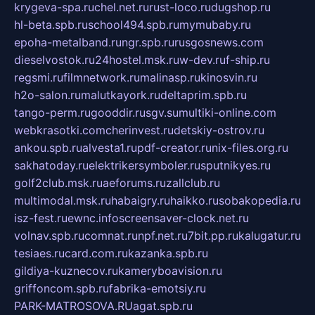
krygeva-spa.ru
chel.net.ru
rust-loco.ru
dugshop.ru
hl-beta.spb.ru
school494.spb.ru
mymubaby.ru
epoha-metalband.ru
ngr.spb.ru
rusgosnews.com
dieselvostok.ru
24hostel.msk.ru
w-dev.ru
f-ship.ru
regsmi.ru
filmnetwork.ru
malinasp.ru
kinosvin.ru
h2o-salon.ru
malutkayork.ru
deltaprim.spb.ru
tango-perm.ru
gooddir.ru
sgv.su
multiki-online.com
webkrasotki.com
cherinvest.ru
detskiy-ostrov.ru
ankou.spb.ru
alvesta1.ru
pdf-creator.ru
nix-files.org.ru
sakhatoday.ru
elektrikersymboler.ru
sputnikyes.ru
golf2club.msk.ru
aeforums.ru
zallclub.ru
multimodal.msk.ru
habaigry.ru
haikko.ru
sobakopedia.ru
isz-fest.ru
ewnc.info
screensaver-clock.net.ru
volnav.spb.ru
comnat.ru
npf.net.ru
7bit.pp.ru
kalugatur.ru
tesiaes.ru
card.com.ru
kazanka.spb.ru
gildiya-kuznecov.ru
kameryboavision.ru
griffoncom.spb.ru
fabrika-emotsiy.ru
PARK-MATROSOVA.RU
agat.spb.ru