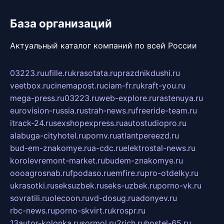
База организаций
Актуальный каталог компаний по всей России
03223.ru
ufille.ru
krasotata.ru
prazdnikdushi.ru
veetbox.ru
cinemapost.ru
ciam-fr.ru
kraft-you.ru
mega-press.ru
03223.ru
web-explore.ru
rastenuya.ru
eurovision-russia.ru
strah-news.ru
freeride-team.ru
itrack-24.ru
sexshopexpress.ru
autostudiopro.ru
alabuga-cityhotel.ru
pornv.ru
atlantpereezd.ru
bud-em-znakomye.ru
a-cdc.ru
elektrostal-news.ru
korolevremont-market.ru
budem-znakomye.ru
oooagrosnab.ru
fpodaso.ru
emfire.ru
pro-otdelky.ru
ukrasotki.ru
seksuzbek.ru
seks-uzbek.ru
porno-vk.ru
sovratili.ru
olecoon.ru
vd-dosug.ru
adonyev.ru
rbc-news.ru
porno-skvirt.ru
krospr.ru
13autor-kolonka.ru
sormol.ru
2rich.ru
hostel-65.ru