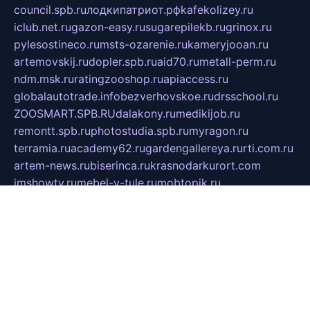
council.spb.ru
лодкипатриот.рф
kafekolizey.ru
iclub.net.ru
gazon-easy.ru
sugarepilekb.ru
grinox.ru
pylesostineco.ru
msts-ozarenie.ru
kameryjooan.ru
artemovskij.ru
dopler.spb.ru
aid70.ru
metall-perm.ru
ndm.msk.ru
ratingzooshop.ru
apiaccess.ru
globalautotrade.info
bezverhovskoe.ru
drsschool.ru
ZOOSMART.SPB.RU
dalakony.ru
medikijob.ru
remontt.spb.ru
photostudia.spb.ru
myragon.ru
terramia.ru
academy62.ru
gardengallereya.ru
rti.com.ru
artem-news.ru
biserinca.ru
krasnodarkurort.com
imshowtv.ru
mebel-v-tule.ru
mobtopik.ru
pcsecurity.net.ru
tool-sib.ru
multimetrunit.ru
sp-tour.ru
fan-cs.ru
santeh-russia.ru
symbian9.net.ru
DSHAIR.RU
tmmotors.spb.ru
xjocuricopii.com
musavtomat.msk.ru
obustrojdom.ru
sovetcik.ru
ybaranovskaya.ru
ppknews.ru
cult-alshei.ru
JAPANRUSSIA.RU
proekciyamebel.ru
imper-finans.ru
rim.org.ru
glamourai.ru
brassminus.ru
zabor-pro.ru
ftn.pp.ru