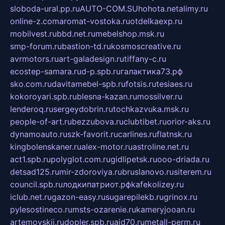
sloboda-ural.pp.ru
AUTO-COM.SU
hohota.net
alimy.ru
online-z.com
aromat-vostoka.ru
otdelkaexp.ru
mobilvest.ru
bbd.net.ru
mebelshop.msk.ru
smp-forum.ru
bastion-td.ru
kosmoscreative.ru
avrmotors.ru
art-galadesign.ru
tiffany-c.ru
ecostep-samara.ru
d-p.spb.ru
галактика73.рф
sko.com.ru
davitamebel-spb.ru
fotsis.ru
tesiaes.ru
kokoroyari.spb.ru
blesna-kazan.ru
mossilver.ru
lenderoq.ru
sergeydobrin.ru
tochkazvuka.msk.ru
people-of-art.ru
bezzubova.ru
clubtibet.ru
orior-aks.ru
dynamoauto.ru
szk-favorit.ru
carlines.ru
flatnsk.ru
kingbolenskaner.ru
alex-motor.ru
astroline.net.ru
act1.spb.ru
polyglot.com.ru
gidlipetsk.ru
ooo-driada.ru
detsad125.ru
mir-zdoroviya.ru
bruslanovo.ru
siterem.ru
council.spb.ru
лодкипатриот.рф
kafekolizey.ru
iclub.net.ru
gazon-easy.ru
sugarepilekb.ru
grinox.ru
pylesostineco.ru
msts-ozarenie.ru
kameryjooan.ru
artemovskij.ru
dopler.spb.ru
aid70.ru
metall-perm.ru