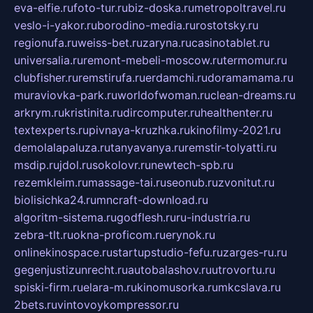
eva-elfie.ru
foto-tur.ru
biz-doska.ru
metropoltravel.ru
veslo-i-yakor.ru
borodino-media.ru
rostotsky.ru
regionufa.ru
weiss-bet.ru
zaryna.ru
casinotablet.ru
universalia.ru
remont-mebeli-moscow.ru
termomur.ru
clubfisher.ru
remstirufa.ru
erdamchi.ru
doramamama.ru
muraviovka-park.ru
worldofwoman.ru
clean-dreams.ru
arkrym.ru
kristinita.ru
dircomputer.ru
healthenter.ru
textexperts.ru
pivnaya-kruzhka.ru
kinofilmy-2021.ru
demolalapaluza.ru
tanyavanya.ru
remstir-tolyatti.ru
msdip.ru
jdol.ru
sokolovr.ru
newtech-spb.ru
rezemkleim.ru
massage-tai.ru
seonub.ru
zvonitut.ru
biolisichka24.ru
mncraft-download.ru
algoritm-sistema.ru
godflesh.ru
ru-industria.ru
zebra-tlt.ru
okna-proficom.ru
erynok.ru
onlinekinospace.ru
startupstudio-fefu.ru
zarges-ru.ru
gegenjustizunrecht.ru
autobalashov.ru
utrovortu.ru
spiski-firm.ru
elara-m.ru
kinomusorka.ru
mkcslava.ru
2bets.ru
vintovoykompressor.ru