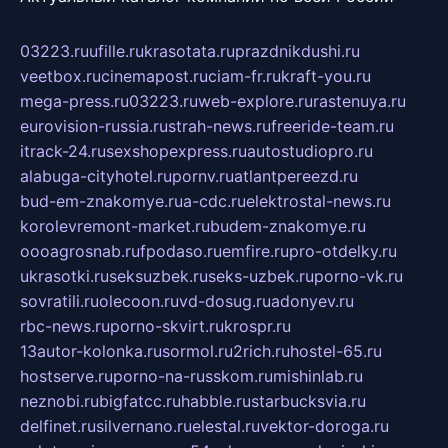
03223.ru
ufille.ru
krasotata.ru
prazdnikdushi.ru
veetbox.ru
cinemapost.ru
ciam-fr.ru
kraft-you.ru
mega-press.ru
03223.ru
web-explore.ru
rastenuya.ru
eurovision-russia.ru
strah-news.ru
freeride-team.ru
itrack-24.ru
sexshopexpress.ru
autostudiopro.ru
alabuga-cityhotel.ru
pornv.ru
atlantpereezd.ru
bud-em-znakomye.ru
a-cdc.ru
elektrostal-news.ru
korolevremont-market.ru
budem-znakomye.ru
oooagrosnab.ru
fpodaso.ru
emfire.ru
pro-otdelky.ru
ukrasotki.ru
seksuzbek.ru
seks-uzbek.ru
porno-vk.ru
sovratili.ru
olecoon.ru
vd-dosug.ru
adonyev.ru
rbc-news.ru
porno-skvirt.ru
krospr.ru
13autor-kolonka.ru
sormol.ru
2rich.ru
hostel-65.ru
hostserve.ru
porno-na-russkom.ru
mishinlab.ru
neznobi.ru
bigfatcc.ru
habble.ru
starbucksvia.ru
delfinet.ru
silvernano.ru
elestal.ru
vektor-doroga.ru