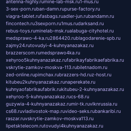
antenna-highly.ru
mine-lab-msk.ru
1-mus.ru
3-sex-porn.ru
ban-damn.ru
purse-factory.ru
viagra-tablet.ru
fasbags.ru
adler-jun.ru
bandamn.ru
fincontech.ru
3sexporn.ru
1mus.ru
darksand.ru
rebus-toys.ru
minelab-msk.ru
alabuga-cityhotel.ru
medsprawo-4-ka.ru
2864420.ru
blagodarenie-spb.ru
zajmy24.ru
tovudyi-4-kuhnyanazakaz.ru
brazzerscom.ru
medsprawo4ka.ru
xehyroo5kuhnyanazakaz.ru
fabrikayfabrikaefabrika.ru
vskrytie-zamkov-moskva-113.ru
biletnadom.ru
zed-online.ru
pimchax.ru
brazzers-hd.ru
z-host.ru
kitubeu2kuhnyanazakaz.ru
naperekate.ru
kuhnyaofabrikaufabrik.ru
kitubeu-2-kuhnyanazakaz.ru
xehyroo-5-kuhnyanazakaz.ru
cs-68.ru
guzywia-4-kuhnyanazakaz.ru
mir-tk.ru
vlknrussia.ru
cs68.ru
vladivostok-map.ru
video-seks.ru
bankaribi.ru
raszar.ru
vskrytie-zamkov-moskva113.ru
lipetsktelecom.ru
tovudyi4kuhnyanazakaz.ru