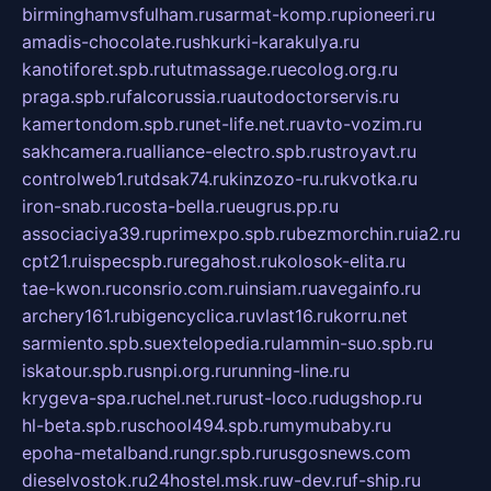
birminghamvsfulham.ru
sarmat-komp.ru
pioneeri.ru
amadis-chocolate.ru
shkurki-karakulya.ru
kanotiforet.spb.ru
tutmassage.ru
ecolog.org.ru
praga.spb.ru
falcorussia.ru
autodoctorservis.ru
kamertondom.spb.ru
net-life.net.ru
avto-vozim.ru
sakhcamera.ru
alliance-electro.spb.ru
stroyavt.ru
controlweb1.ru
tdsak74.ru
kinzozo-ru.ru
kvotka.ru
iron-snab.ru
costa-bella.ru
eugrus.pp.ru
associaciya39.ru
primexpo.spb.ru
bezmorchin.ru
ia2.ru
cpt21.ru
ispecspb.ru
regahost.ru
kolosok-elita.ru
tae-kwon.ru
consrio.com.ru
insiam.ru
avegainfo.ru
archery161.ru
bigencyclica.ru
vlast16.ru
korru.net
sarmiento.spb.su
extelopedia.ru
lammin-suo.spb.ru
iskatour.spb.ru
snpi.org.ru
running-line.ru
krygeva-spa.ru
chel.net.ru
rust-loco.ru
dugshop.ru
hl-beta.spb.ru
school494.spb.ru
mymubaby.ru
epoha-metalband.ru
ngr.spb.ru
rusgosnews.com
dieselvostok.ru
24hostel.msk.ru
w-dev.ru
f-ship.ru