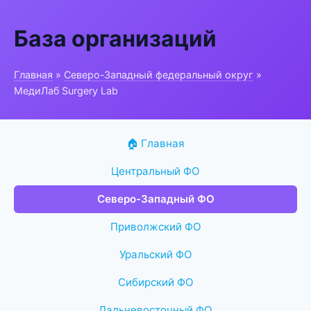
База организаций
Главная
»
Северо-Западный федеральный округ
»
МедиЛаб Surgery Lab
🏠 Главная
Центральный ФО
Северо-Западный ФО
Приволжский ФО
Уральский ФО
Сибирский ФО
Дальневосточный ФО