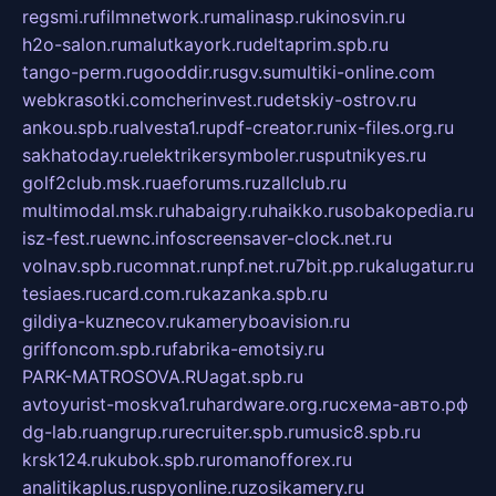
regsmi.ru
filmnetwork.ru
malinasp.ru
kinosvin.ru
h2o-salon.ru
malutkayork.ru
deltaprim.spb.ru
tango-perm.ru
gooddir.ru
sgv.su
multiki-online.com
webkrasotki.com
cherinvest.ru
detskiy-ostrov.ru
ankou.spb.ru
alvesta1.ru
pdf-creator.ru
nix-files.org.ru
sakhatoday.ru
elektrikersymboler.ru
sputnikyes.ru
golf2club.msk.ru
aeforums.ru
zallclub.ru
multimodal.msk.ru
habaigry.ru
haikko.ru
sobakopedia.ru
isz-fest.ru
ewnc.info
screensaver-clock.net.ru
volnav.spb.ru
comnat.ru
npf.net.ru
7bit.pp.ru
kalugatur.ru
tesiaes.ru
card.com.ru
kazanka.spb.ru
gildiya-kuznecov.ru
kameryboavision.ru
griffoncom.spb.ru
fabrika-emotsiy.ru
PARK-MATROSOVA.RU
agat.spb.ru
avtoyurist-moskva1.ru
hardware.org.ru
схема-авто.рф
dg-lab.ru
angrup.ru
recruiter.spb.ru
music8.spb.ru
krsk124.ru
kubok.spb.ru
romanofforex.ru
analitikaplus.ru
spyonline.ru
zosikamery.ru