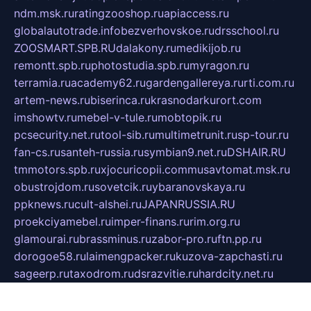
ndm.msk.ru
ratingzooshop.ru
apiaccess.ru
globalautotrade.info
bezverhovskoe.ru
drsschool.ru
ZOOSMART.SPB.RU
dalakony.ru
medikijob.ru
remontt.spb.ru
photostudia.spb.ru
myragon.ru
terramia.ru
academy62.ru
gardengallereya.ru
rti.com.ru
artem-news.ru
biserinca.ru
krasnodarkurort.com
imshowtv.ru
mebel-v-tule.ru
mobtopik.ru
pcsecurity.net.ru
tool-sib.ru
multimetrunit.ru
sp-tour.ru
fan-cs.ru
santeh-russia.ru
symbian9.net.ru
DSHAIR.RU
tmmotors.spb.ru
xjocuricopii.com
musavtomat.msk.ru
obustrojdom.ru
sovetcik.ru
ybaranovskaya.ru
ppknews.ru
cult-alshei.ru
JAPANRUSSIA.RU
proekciyamebel.ru
imper-finans.ru
rim.org.ru
glamourai.ru
brassminus.ru
zabor-pro.ru
ftn.pp.ru
dorogoe58.ru
laimengpacker.ru
kuzova-zapchasti.ru
sageerp.ru
taxodrom.ru
dsrazvitie.ru
hardcity.net.ru
ratinghomegames.ru
topservice25.ru
gubernyan.ru
gtglasslined.ru
ii4.ru
tssport.spb.ru
andorra24.com