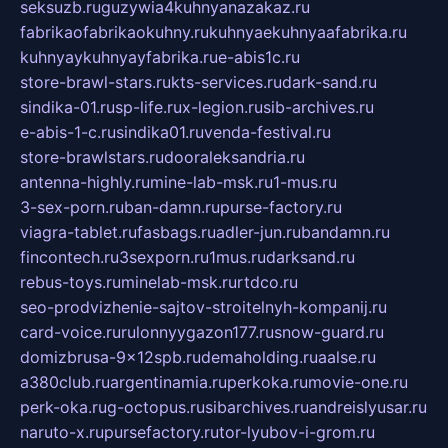
seksuzb.ru
guzywia4kuhnyanazakaz.ru
fabrikaofabrikaokuhny.ru
kuhnyaekuhnyaafabrika.ru
kuhnyaykuhnyayfabrika.ru
e-abis1c.ru
store-brawl-stars.ru
kts-services.ru
dark-sand.ru
sindika-01.ru
sp-life.ru
x-legion.ru
sib-archives.ru
e-abis-1-c.ru
sindika01.ru
venda-festival.ru
store-brawlstars.ru
dooraleksandria.ru
antenna-highly.ru
mine-lab-msk.ru
1-mus.ru
3-sex-porn.ru
ban-damn.ru
purse-factory.ru
viagra-tablet.ru
fasbags.ru
adler-jun.ru
bandamn.ru
fincontech.ru
3sexporn.ru
1mus.ru
darksand.ru
rebus-toys.ru
minelab-msk.ru
rtdco.ru
seo-prodvizhenie-sajtov-stroitelnyh-kompanij.ru
card-voice.ru
rulonnyygazon177.ru
snow-guard.ru
domizbrusa-9x12spb.ru
demaholding.ru
aalse.ru
a380club.ru
argentinamia.ru
perkoka.ru
movie-one.ru
perk-oka.ru
g-octopus.ru
sibarchives.ru
andreislyusar.ru
naruto-x.ru
pursefactory.ru
tor-lyubov-i-grom.ru