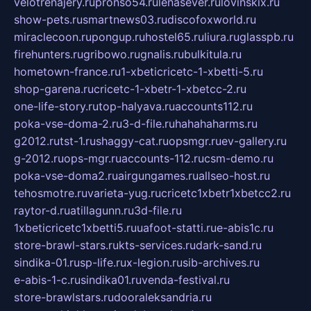
velotrenajery.ru
pronso54.ru
lenasever.ru
lovinskix.ru
show-pets.ru
smartnews03.ru
discofoxworld.ru
miraclecoon.ru
pongup.ru
hostel65.ru
liura.ru
glasspb.ru
firehunters.ru
gribowo.ru
gnalis.ru
bulkitula.ru
hometown-france.ru
1-xbeticricetc-1-xbetti-5.ru
shop-garena.ru
cricetc-1-xbetr-1-xbetcc-2.ru
one-life-story.ru
top-halyava.ru
accounts112.ru
poka-vse-doma-2.ru
3-d-file.ru
hahahaharms.ru
g2012.ru
tst-1.ru
shaggy-cat.ru
opsmgr.ru
ev-gallery.ru
g-2012.ru
ops-mgr.ru
accounts-112.ru
csm-demo.ru
poka-vse-doma2.ru
airgungames.ru
allseo-host.ru
tehosmotre.ru
varieta-yug.ru
cricetc1xbetr1xbetcc2.ru
raytor-d.ru
atillagunn.ru
3d-file.ru
1xbeticricetc1xbetti5.ru
uafoot-statti.ru
e-abis1c.ru
store-brawl-stars.ru
kts-services.ru
dark-sand.ru
sindika-01.ru
sp-life.ru
x-legion.ru
sib-archives.ru
e-abis-1-c.ru
sindika01.ru
venda-festival.ru
store-brawlstars.ru
dooraleksandria.ru