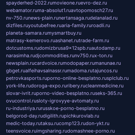
spayderhed-2022.ru
movieone.ru
evro-dez.ru
webamator.ru
ma-absolut1.ru
avtopomosch27.ru
nv-750.ru
news-plain.ru
nertansaga.ru
delanalad.ru
dizfiles.ru
youtubefree.ru
aria-family.ru
roadli.ru
planeta-samara.ru
mysmartbuy.ru
matrasy-kemerovo.ru
ashanet.ru
trade-farm.ru
dotcustoms.ru
domizbrusa9x12spb.ru
autodamp.ru
narasimha.ru
djcommodities.ru
nv750.ru
x-ton.ru
newsplain.ru
cardvoice.ru
modopaper.ru
manunae.ru
gbget.ru
alfeihavsalnassr.ru
madoma.ru
tajuncos.ru
petrovkasports.ru
porno-online-besplatno.ru
splclub.ru
york-life.ru
doroga-expo.ru
ribery.ru
cleanmedicine.ru
slovar-ivrit.ru
porno-video-besplatno.ru
seks-365.ru
ovucontrol.ru
sloty-igrovyye-avtomaty.ru
ru-industriya.ru
russkoe-porno-besplatno.ru
belgorod-day.ru
digilith.ru
pichkurovlab.ru
medic-today.ru
taksu.ru
comp123.ru
don-ykt.ru
teensvoice.ru
imgsharing.ru
domashnee-porno.ru