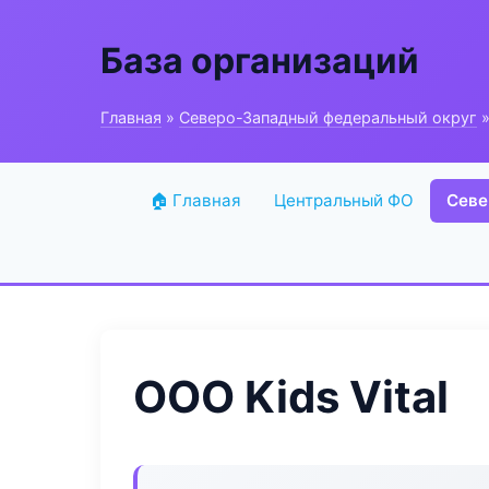
База организаций
Главная
»
Северо-Западный федеральный округ
»
🏠 Главная
Центральный ФО
Севе
ООО Kids Vital