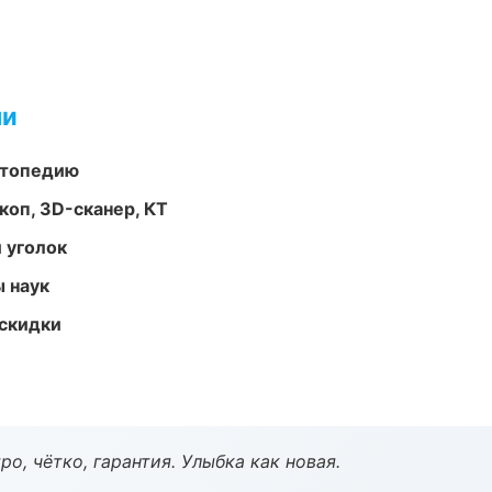
ми
ортопедию
оп, 3D-сканер, КТ
 уголок
ы наук
скидки
о, чётко, гарантия. Улыбка как новая.