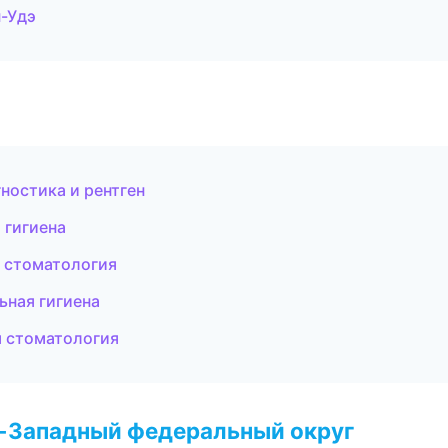
-Удэ
гностика и рентген
 гигиена
я стоматология
ьная гигиена
я стоматология
о-Западный федеральный округ