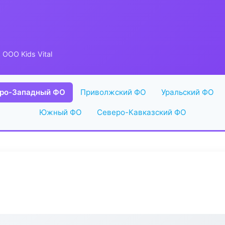
 ООО Kids Vital
ро-Западный ФО
Приволжский ФО
Уральский ФО
Южный ФО
Северо-Кавказский ФО