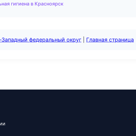
ная гигиена в Красноярск
о-Западный федеральный округ
|
Главная страница
сии