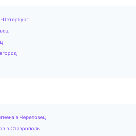
т-Петербург
овец
ец
овгород
игиена в Череповец
ов в Ставрополь