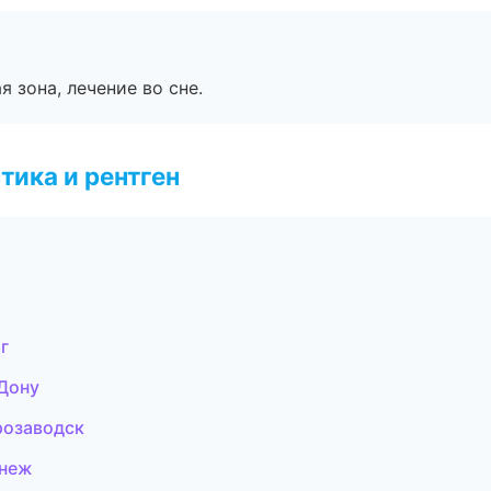
я зона, лечение во сне.
тика и рентген
г
-Дону
розаводск
онеж