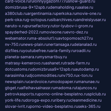
card-voice.ru
rulonnyygazon177.ru
snow-guard.ru
domizbrusa-9x12spb.ru
demaholding.ru
aalse.ru
a380club.ru
argentinamia.ru
perkoka.ru
movie-one.ru
perk-oka.ru
g-octopus.ru
sibarchives.ru
andreislyusar.ru
naruto-x.ru
pursefactory.ru
tor-lyubov-i-grom.ru
spayderhed-2022.ru
movieone.ru
evro-dez.ru
webamator.ru
ma-absolut1.ru
avtopomosch27.ru
nv-750.ru
news-plain.ru
nertansaga.ru
delanalad.ru
dizfiles.ru
youtubefree.ru
aria-family.ru
roadli.ru
planeta-samara.ru
mysmartbuy.ru
matrasy-kemerovo.ru
ashanet.ru
trade-farm.ru
dotcustoms.ru
domizbrusa9x12spb.ru
autodamp.ru
narasimha.ru
djcommodities.ru
nv750.ru
x-ton.ru
newsplain.ru
cardvoice.ru
modopaper.ru
manunae.ru
gbget.ru
alfeihavsalnassr.ru
madoma.ru
tajuncos.ru
petrovkasports.ru
porno-online-besplatno.ru
splclub.ru
york-life.ru
doroga-expo.ru
ribery.ru
cleanmedicine.ru
slovar-ivrit.ru
porno-video-besplatno.ru
seks-365.ru