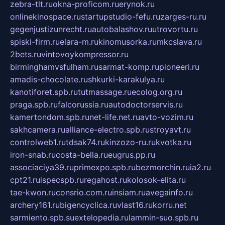
zebra-tlt.ru
okna-proficom.ru
erynok.ru
onlinekinospace.ru
startupstudio-fefu.ru
zarges-ru.ru
gegenjustizunrecht.ru
autobalashov.ru
utrovortu.ru
spiski-firm.ru
elara-m.ru
kinomusorka.ru
mkcslava.ru
2bets.ru
vintovoykompressor.ru
birminghamvsfulham.ru
sarmat-komp.ru
pioneeri.ru
amadis-chocolate.ru
shkurki-karakulya.ru
kanotiforet.spb.ru
tutmassage.ru
ecolog.org.ru
praga.spb.ru
falcorussia.ru
autodoctorservis.ru
kamertondom.spb.ru
net-life.net.ru
avto-vozim.ru
sakhcamera.ru
alliance-electro.spb.ru
stroyavt.ru
controlweb1.ru
tdsak74.ru
kinzozo-ru.ru
kvotka.ru
iron-snab.ru
costa-bella.ru
eugrus.pp.ru
associaciya39.ru
primexpo.spb.ru
bezmorchin.ru
ia2.ru
cpt21.ru
ispecspb.ru
regahost.ru
kolosok-elita.ru
tae-kwon.ru
consrio.com.ru
insiam.ru
avegainfo.ru
archery161.ru
bigencyclica.ru
vlast16.ru
korru.net
sarmiento.spb.su
extelopedia.ru
lammin-suo.spb.ru