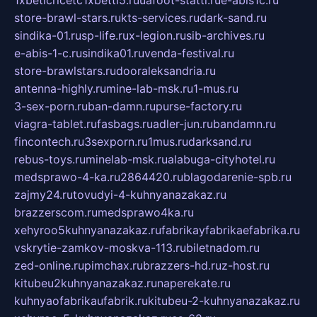
1xbeticricetc1xbetti5.ru
uafoot-statti.ru
e-abis1c.ru
store-brawl-stars.ru
kts-services.ru
dark-sand.ru
sindika-01.ru
sp-life.ru
x-legion.ru
sib-archives.ru
e-abis-1-c.ru
sindika01.ru
venda-festival.ru
store-brawlstars.ru
dooraleksandria.ru
antenna-highly.ru
mine-lab-msk.ru
1-mus.ru
3-sex-porn.ru
ban-damn.ru
purse-factory.ru
viagra-tablet.ru
fasbags.ru
adler-jun.ru
bandamn.ru
fincontech.ru
3sexporn.ru
1mus.ru
darksand.ru
rebus-toys.ru
minelab-msk.ru
alabuga-cityhotel.ru
medsprawo-4-ka.ru
2864420.ru
blagodarenie-spb.ru
zajmy24.ru
tovudyi-4-kuhnyanazakaz.ru
brazzerscom.ru
medsprawo4ka.ru
xehyroo5kuhnyanazakaz.ru
fabrikayfabrikaefabrika.ru
vskrytie-zamkov-moskva-113.ru
biletnadom.ru
zed-online.ru
pimchax.ru
brazzers-hd.ru
z-host.ru
kitubeu2kuhnyanazakaz.ru
naperekate.ru
kuhnyaofabrikaufabrik.ru
kitubeu-2-kuhnyanazakaz.ru