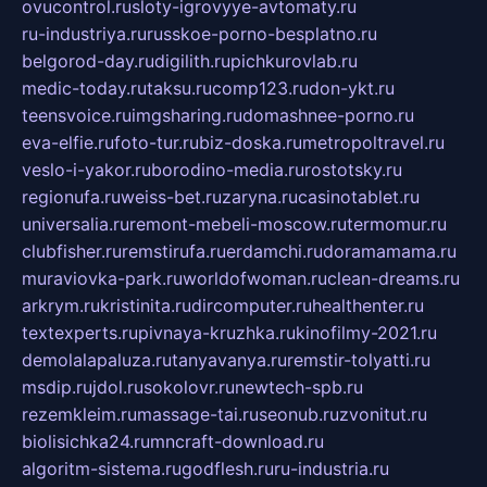
ovucontrol.ru
sloty-igrovyye-avtomaty.ru
ru-industriya.ru
russkoe-porno-besplatno.ru
belgorod-day.ru
digilith.ru
pichkurovlab.ru
medic-today.ru
taksu.ru
comp123.ru
don-ykt.ru
teensvoice.ru
imgsharing.ru
domashnee-porno.ru
eva-elfie.ru
foto-tur.ru
biz-doska.ru
metropoltravel.ru
veslo-i-yakor.ru
borodino-media.ru
rostotsky.ru
regionufa.ru
weiss-bet.ru
zaryna.ru
casinotablet.ru
universalia.ru
remont-mebeli-moscow.ru
termomur.ru
clubfisher.ru
remstirufa.ru
erdamchi.ru
doramamama.ru
muraviovka-park.ru
worldofwoman.ru
clean-dreams.ru
arkrym.ru
kristinita.ru
dircomputer.ru
healthenter.ru
textexperts.ru
pivnaya-kruzhka.ru
kinofilmy-2021.ru
demolalapaluza.ru
tanyavanya.ru
remstir-tolyatti.ru
msdip.ru
jdol.ru
sokolovr.ru
newtech-spb.ru
rezemkleim.ru
massage-tai.ru
seonub.ru
zvonitut.ru
biolisichka24.ru
mncraft-download.ru
algoritm-sistema.ru
godflesh.ru
ru-industria.ru