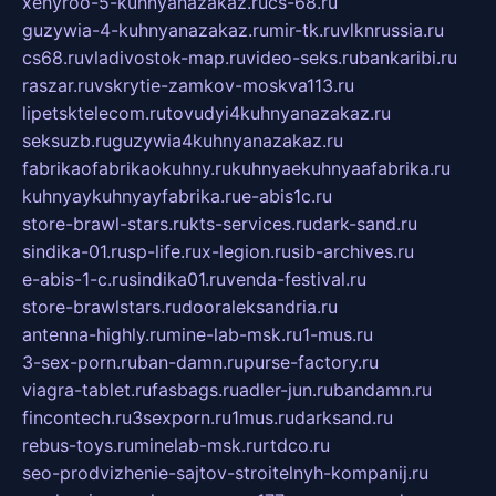
xehyroo-5-kuhnyanazakaz.ru
cs-68.ru
guzywia-4-kuhnyanazakaz.ru
mir-tk.ru
vlknrussia.ru
cs68.ru
vladivostok-map.ru
video-seks.ru
bankaribi.ru
raszar.ru
vskrytie-zamkov-moskva113.ru
lipetsktelecom.ru
tovudyi4kuhnyanazakaz.ru
seksuzb.ru
guzywia4kuhnyanazakaz.ru
fabrikaofabrikaokuhny.ru
kuhnyaekuhnyaafabrika.ru
kuhnyaykuhnyayfabrika.ru
e-abis1c.ru
store-brawl-stars.ru
kts-services.ru
dark-sand.ru
sindika-01.ru
sp-life.ru
x-legion.ru
sib-archives.ru
e-abis-1-c.ru
sindika01.ru
venda-festival.ru
store-brawlstars.ru
dooraleksandria.ru
antenna-highly.ru
mine-lab-msk.ru
1-mus.ru
3-sex-porn.ru
ban-damn.ru
purse-factory.ru
viagra-tablet.ru
fasbags.ru
adler-jun.ru
bandamn.ru
fincontech.ru
3sexporn.ru
1mus.ru
darksand.ru
rebus-toys.ru
minelab-msk.ru
rtdco.ru
seo-prodvizhenie-sajtov-stroitelnyh-kompanij.ru