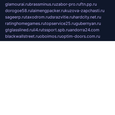
glamourai.ru
brassminus.ru
zabor-pro.ru
ftn.pp.ru
dorogoe58.ru
laimengpacker.ru
kuzova-zapchasti.ru
sageerp.ru
taxodrom.ru
dsrazvitie.ru
hardcity.net.ru
ratinghomegames.ru
topservice25.ru
gubernyan.ru
gtglasslined.ru
ii4.ru
tssport.spb.ru
andorra24.com
blackwallstreet.ru
oboimos.ru
optim-doors.com.ru
ikuch.ru
nycr.org.ru
npa21.ru
vremya-ch.spb.ru
desert000.ru
ivtorgi.ru
ifiori.ru
catalog-statei.ru
dcv.org.ru
spetsmaster174.ru
ipkameryhiseeu.ru
dum26.ru
ruspol.spb.ru
fr-opendp.ru
kam-solnyshko.ru
cheyenne-arapaho.ru
sevzapmetal.spb.ru
ted-lapidus.spb.ru
parasite-eliminator.ru
sigma-complete.ru
modernworld.ru
dama-moda.ru
eholot-group.ru
sk-nvkz.ru
DRONGOLD.RU
democratia2.ru
i-farmer.ru
mass-sport.org
jablonex.spb.ru
bookmess.ru
linkword.ru
refineua.com.ru
cs-spec.net.ru
altay-mebel.ru
DNK-THEATRE.RU
mechaniks.spb.ru
ipcamtechage.ru