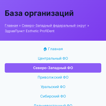
База организаций
Главная
»
Северо-Западный федеральный округ
»
ЗдравПункт Esthetic ProfiDent
🏠 Главная
Центральный ФО
Северо-Западный ФО
Приволжский ФО
Уральский ФО
Сибирский ФО
Дальневосточный ФО