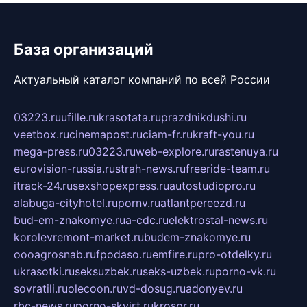
База организаций
Актуальный каталог компаний по всей России
03223.ru
ufille.ru
krasotata.ru
prazdnikdushi.ru
veetbox.ru
cinemapost.ru
ciam-fr.ru
kraft-you.ru
mega-press.ru
03223.ru
web-explore.ru
rastenuya.ru
eurovision-russia.ru
strah-news.ru
freeride-team.ru
itrack-24.ru
sexshopexpress.ru
autostudiopro.ru
alabuga-cityhotel.ru
pornv.ru
atlantpereezd.ru
bud-em-znakomye.ru
a-cdc.ru
elektrostal-news.ru
korolevremont-market.ru
budem-znakomye.ru
oooagrosnab.ru
fpodaso.ru
emfire.ru
pro-otdelky.ru
ukrasotki.ru
seksuzbek.ru
seks-uzbek.ru
porno-vk.ru
sovratili.ru
olecoon.ru
vd-dosug.ru
adonyev.ru
rbc-news.ru
porno-skvirt.ru
krospr.ru