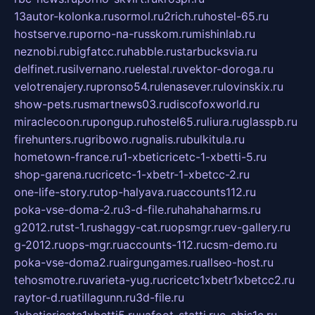
13autor-kolonka.ru
sormol.ru
2rich.ru
hostel-65.ru
hostserve.ru
porno-na-russkom.ru
mishinlab.ru
neznobi.ru
bigfatcc.ru
habble.ru
starbucksvia.ru
delfinet.ru
silvernano.ru
elestal.ru
vektor-doroga.ru
velotrenajery.ru
pronso54.ru
lenasever.ru
lovinskix.ru
show-pets.ru
smartnews03.ru
discofoxworld.ru
miraclecoon.ru
pongup.ru
hostel65.ru
liura.ru
glasspb.ru
firehunters.ru
gribowo.ru
gnalis.ru
bulkitula.ru
hometown-france.ru
1-xbeticricetc-1-xbetti-5.ru
shop-garena.ru
cricetc-1-xbetr-1-xbetcc-2.ru
one-life-story.ru
top-halyava.ru
accounts112.ru
poka-vse-doma-2.ru
3-d-file.ru
hahahaharms.ru
g2012.ru
tst-1.ru
shaggy-cat.ru
opsmgr.ru
ev-gallery.ru
g-2012.ru
ops-mgr.ru
accounts-112.ru
csm-demo.ru
poka-vse-doma2.ru
airgungames.ru
allseo-host.ru
tehosmotre.ru
varieta-yug.ru
cricetc1xbetr1xbetcc2.ru
raytor-d.ru
atillagunn.ru
3d-file.ru