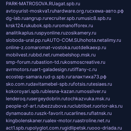
PARK-MATROSOVA.RU
agat.spb.ru
avtoyurist-moskva1.ru
hardware.org.ru
схема-авто.рф
dg-lab.ru
angrup.ru
recruiter.spb.ru
music8.spb.ru
krsk124.ru
kubok.spb.ru
romanofforex.ru
analitikaplus.ru
spyonline.ru
zosikamery.ru
sloboda-ural.pp.ru
AUTO-COM.SU
hohota.net
alimy.ru
online-z.com
aromat-vostoka.ru
otdelkaexp.ru
mobilvest.ru
bbd.net.ru
mebelshop.msk.ru
smp-forum.ru
bastion-td.ru
kosmoscreative.ru
avrmotors.ru
art-galadesign.ru
tiffany-c.ru
ecostep-samara.ru
d-p.spb.ru
галактика73.рф
sko.com.ru
davitamebel-spb.ru
fotsis.ru
tesiaes.ru
kokoroyari.spb.ru
blesna-kazan.ru
mossilver.ru
lenderoq.ru
sergeydobrin.ru
tochkazvuka.msk.ru
people-of-art.ru
bezzubova.ru
clubtibet.ru
orior-aks.ru
dynamoauto.ru
szk-favorit.ru
carlines.ru
flatnsk.ru
kingbolenskaner.ru
alex-motor.ru
astroline.net.ru
act1.spb.ru
polyglot.com.ru
gidlipetsk.ru
ooo-driada.ru