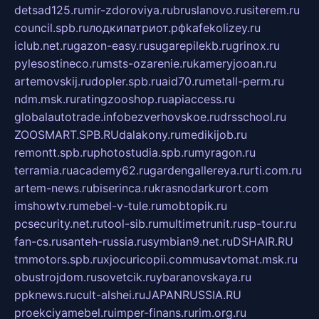
detsad125.ru
mir-zdoroviya.ru
bruslanovo.ru
siterem.ru
council.spb.ru
лодкипатриот.рф
kafekolizey.ru
iclub.net.ru
gazon-easy.ru
sugarepilekb.ru
grinox.ru
pylesostineco.ru
msts-ozarenie.ru
kameryjooan.ru
artemovskij.ru
dopler.spb.ru
aid70.ru
metall-perm.ru
ndm.msk.ru
ratingzooshop.ru
apiaccess.ru
globalautotrade.info
bezverhovskoe.ru
drsschool.ru
ZOOSMART.SPB.RU
dalakony.ru
medikijob.ru
remontt.spb.ru
photostudia.spb.ru
myragon.ru
terramia.ru
academy62.ru
gardengallereya.ru
rti.com.ru
artem-news.ru
biserinca.ru
krasnodarkurort.com
imshowtv.ru
mebel-v-tule.ru
mobtopik.ru
pcsecurity.net.ru
tool-sib.ru
multimetrunit.ru
sp-tour.ru
fan-cs.ru
santeh-russia.ru
symbian9.net.ru
DSHAIR.RU
tmmotors.spb.ru
xjocuricopii.com
musavtomat.msk.ru
obustrojdom.ru
sovetcik.ru
ybaranovskaya.ru
ppknews.ru
cult-alshei.ru
JAPANRUSSIA.RU
proekciyamebel.ru
imper-finans.ru
rim.org.ru