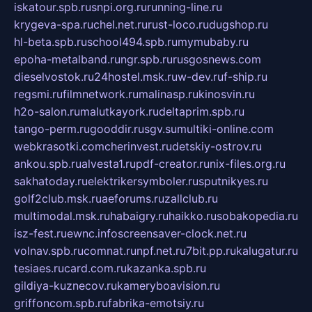
iskatour.spb.ru
snpi.org.ru
running-line.ru
krygeva-spa.ru
chel.net.ru
rust-loco.ru
dugshop.ru
hl-beta.spb.ru
school494.spb.ru
mymubaby.ru
epoha-metalband.ru
ngr.spb.ru
rusgosnews.com
dieselvostok.ru
24hostel.msk.ru
w-dev.ru
f-ship.ru
regsmi.ru
filmnetwork.ru
malinasp.ru
kinosvin.ru
h2o-salon.ru
malutkayork.ru
deltaprim.spb.ru
tango-perm.ru
gooddir.ru
sgv.su
multiki-online.com
webkrasotki.com
cherinvest.ru
detskiy-ostrov.ru
ankou.spb.ru
alvesta1.ru
pdf-creator.ru
nix-files.org.ru
sakhatoday.ru
elektrikersymboler.ru
sputnikyes.ru
golf2club.msk.ru
aeforums.ru
zallclub.ru
multimodal.msk.ru
habaigry.ru
haikko.ru
sobakopedia.ru
isz-fest.ru
ewnc.info
screensaver-clock.net.ru
volnav.spb.ru
comnat.ru
npf.net.ru
7bit.pp.ru
kalugatur.ru
tesiaes.ru
card.com.ru
kazanka.spb.ru
gildiya-kuznecov.ru
kameryboavision.ru
griffoncom.spb.ru
fabrika-emotsiy.ru